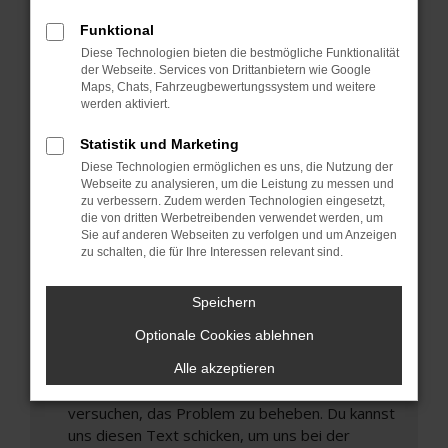
können das Laden bestimmter Seiten
Funktional
verhindern. Funktioniert die Seite in einem
Diese Technologien bieten die bestmögliche Funktionalität
anderen Browser oder in einem privaten
der Webseite. Services von Drittanbietern wie Google
Fenster?
Maps, Chats, Fahrzeugbewertungssystem und weitere
werden aktiviert.
Starte dein Gerät neu.
Das kann manchmal helfen, vorübergehende
Statistik und Marketing
Probleme zu beheben.
Diese Technologien ermöglichen es uns, die Nutzung der
Stelle sicher, dass dein Browser und dein
Webseite zu analysieren, um die Leistung zu messen und
zu verbessern. Zudem werden Technologien eingesetzt,
Betriebssystem auf dem neuesten Stand
die von dritten Werbetreibenden verwendet werden, um
sind.
Sie auf anderen Webseiten zu verfolgen und um Anzeigen
Veraltete Software birgt nicht nur ein
zu schalten, die für Ihre Interessen relevant sind.
Sicherheitsrisiko, sondern kann auch dazu führen,
dass bestimmte Funktionen nicht mehr
Speichern
unterstützt werden.
Optionale Cookies ablehnen
Wende dich an den Webseitenbetreiber.
Wenn du alle oben genannten Schritte versucht
Alle akzeptieren
hast, kontaktiere uns bitte. Wir werden
versuchen, das Problem zu beheben. Du kannst
uns diesen Text schicken, um uns bei der