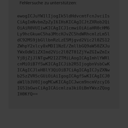
Fehlersuche zu unterstützen:
ewogICJuYW1lIjogIk5ldHdvcmtFcnJvciIs
CiAgImNvbmZpZyI6IHsKICAgICJtZXRob2Qi
OiAiR0VUIiwKICAgICJ1cmwiOiAiaHR0cHM6
Ly9hcGkueC5ha3MtcHJvZC5hdWRhcmlzLm5l
dC92MS9jbGllbnRzLzE5Mjgvd2Vic2l0ZS12
ZWhpY2xlcy8xMDI1NzE/ZmllbGQ9aW50ZXJu
YWxOdW1iZXImd2Vic2l0ZT01ZjYwZGIwZmIx
YjBjZjJlNTgwM2I2ZTMiLAogICAgImhlYWRl
cnMiOiB7fSwKICAgICJib2R5IjogbnVsbCwK
ICAgICJleHBlY3QiOiB7CiAgICAgICJyZXNw
b25zZVR5cGUiOiAiIgogICAgfSwKICAgICJ0
aW1lb3V0IjogMCwKICAgICJwcm9ncmVzcyI6
IG51bGwsCiAgICAicmlza3kiOiBmYWxzZQog
IH0KfQ==