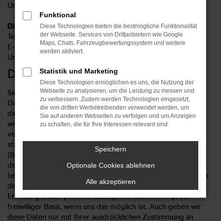
Unternehmensbezeichnung: Autohaus Sorg GmbH
Funktional
Die Kontaktdaten des Datenschutzbeauftragten:
Diese Technologien bieten die bestmögliche Funktionalität
der Webseite. Services von Drittanbietern wie Google
Telefonnummer: 07171 909 828-0
Maps, Chats, Fahrzeugbewertungssystem und weitere
E-Mail Adresse:
datenschutzbeauftragter@autohaussorg.de
werden aktiviert.
Unternehmensbezeichnung: Autohaus Sorg GmbH
DATENSCHUTZERKLÄRUNG
Statistik und Marketing
Diese Technologien ermöglichen es uns, die Nutzung der
Webseite zu analysieren, um die Leistung zu messen und
Sie erhalten als Nutzer unserer Internetseite in dieser
zu verbessern. Zudem werden Technologien eingesetzt,
Datenschutzerklärung alle notwendigen Informationen
die von dritten Werbetreibenden verwendet werden, um
darüber, wie, in welchem Umfang sowie zu welchem Zweck
Sie auf anderen Webseiten zu verfolgen und um Anzeigen
wir oder Drittanbieter Daten von Ihnen erheben und diese
zu schalten, die für Ihre Interessen relevant sind.
verwenden. Die Erhebung und Nutzung Ihrer Daten erfolgt
streng nach den Vorgaben des Bundesdatenschutzgesetzes
Speichern
(BDSG) und des Telemediengesetzes (TMG). Wir fühlen uns
der Vertraulichkeit Ihrer personenbezogenen Daten
Optionale Cookies ablehnen
besonders verpflichtet und arbeiten deshalb streng innerhalb
Alle akzeptieren
der Grenzen, die die gesetzlichen Vorgaben uns setzen. Die
Erhebung dieser personenbezogenen Daten erfolgt auf
freiwilliger Basis, wenn uns das möglich ist. Auch geben wir
diese Daten nur mit Ihrer ausdrücklichen Zustimmung an