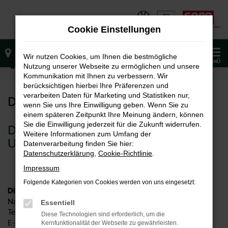
Zum
Hauptinhalt
Cookie Einstellungen
springen
0
Wir nutzen Cookies, um Ihnen die bestmögliche
MENÜ
Nutzung unserer Webseite zu ermöglichen und unsere
Startseite
Datenschutz
Kommunikation mit Ihnen zu verbessern. Wir
berücksichtigen hierbei Ihre Präferenzen und
verarbeiten Daten für Marketing und Statistiken nur,
DATENSCHUTZ
wenn Sie uns Ihre Einwilligung geben. Wenn Sie zu
einem späteren Zeitpunkt Ihre Meinung ändern, können
Sie die Einwilligung jederzeit für die Zukunft widerrufen.
DATENSCHUTZHINWEISE FÜR
Weitere Informationen zum Umfang der
UNSERE WEBSITE
Datenverarbeitung finden Sie hier:
Datenschutzerklärung
,
Cookie-Richtlinie
.
Impressum
Folgende Kategorien von Cookies werden von uns eingesetzt:
Die Kontaktdaten des Unternehmens:
Name: Tobias Sorg
Essentiell
Telefonnummer: +49 7172 92644 - 0
Diese Technologien sind erforderlich, um die
E-Mail Adresse:
info@autohaussorg.de
Kernfunktionalität der Webseite zu gewährleisten.