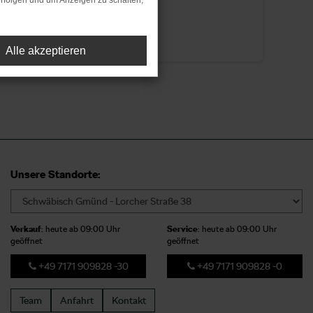
rfolgen und um Anzeigen zu schalten,
Alle akzeptieren
Unsere Standorte:
Verkauf
: heute ab 09:00 Uhr
Service
: heute ab 09:00 Uhr
geöffnet
geöffnet
+49 7171 909828 -30
+49 7171 909828 -0
Team
Anfahrt
Kontakt