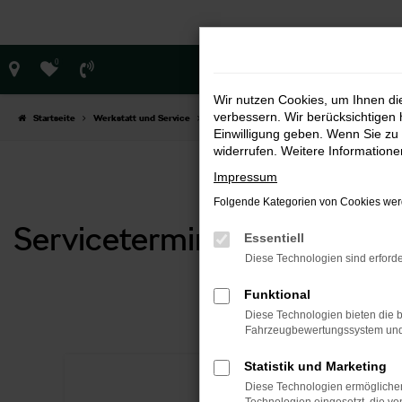
Zum
Hauptinhalt
springen
0
Wir nutzen Cookies, um Ihnen d
verbessern. Wir berücksichtigen 
Startseite
Werkstatt und Service
Serviceanfrage
Einwilligung geben. Wenn Sie zu 
widerrufen. Weitere Information
Impressum
Folgende Kategorien von Cookies werd
Servicetermin vereinbaren 
Essentiell
Diese Technologien sind erforde
Funktional
ANMELDU
Diese Technologien bieten die b
Fahrzeugbewertungssystem und w
Statistik und Marketing
Diese Technologien ermöglichen