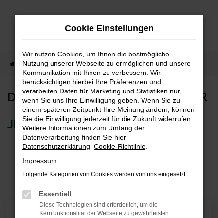
Zum
Hauptinhalt
Cookie Einstellungen
springen
Wir nutzen Cookies, um Ihnen die bestmögliche
Nutzung unserer Webseite zu ermöglichen und unsere
Startseite
Kontakt
Newsletter-Anmeldung
Kommunikation mit Ihnen zu verbessern. Wir
berücksichtigen hierbei Ihre Präferenzen und
verarbeiten Daten für Marketing und Statistiken nur,
DER AUTOHAUS SORG NEWSLETTER
wenn Sie uns Ihre Einwilligung geben. Wenn Sie zu
einem späteren Zeitpunkt Ihre Meinung ändern, können
Sie die Einwilligung jederzeit für die Zukunft widerrufen.
JETZT KOSTENLOS ANMELDEN!
Weitere Informationen zum Umfang der
Datenverarbeitung finden Sie hier:
Datenschutzerklärung
,
Cookie-Richtlinie
.
Impressum
Folgende Kategorien von Cookies werden von uns eingesetzt:
Essentiell
Diese Technologien sind erforderlich, um die
Kernfunktionalität der Webseite zu gewährleisten.