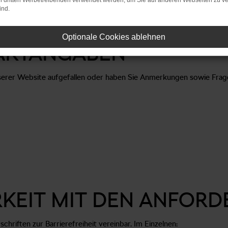
on dritten Werbetreibenden verwendet werden, um Sie auf anderen Webseiten zu ve
ind.
www.autohaussorg.de/
.
Optionale Cookies ablehnen
AKTANGABEN
nserer Website aufgefallen oder haben Sie Anmerkungen sowie Frag
RKEIT MIT DEN ANFOR
chriften zur Barrierefreiheit vereinbar. Im Einzelnen: