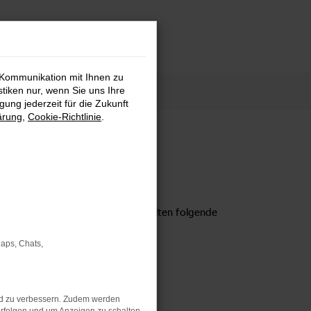
 Kommunikation mit Ihnen zu
stiken nur, wenn Sie uns Ihre
ung jederzeit für die Zukunft
ärung
,
Cookie-Richtlinie
.
efreiheit zu gestalten. Für uns gelten folgende
Maps, Chats,
G-Durchführungsverordnung
nd zu verbessern. Zudem werden