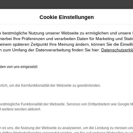
Cookie Einstellungen
ie bestmögliche Nutzung unserer Webseite zu ermöglichen und unsere
hierbei Ihre Präferenzen und verarbeiten Daten für Marketing und Stati
einem späteren Zeitpunkt Ihre Meinung ändern, können Sie die Einwillig
en zum Umfang der Datenverarbeitung finden Sie hier:
Datenschutzerkl
en von uns eingesetzt:
it
rlich, um die Kernfunktionalität der Webseite zu gewährleisten.
Website in Einklang mit den einschlägigen Vorschriften zur Barrier
estmögliche Funktionalität der Webseite. Services von Drittanbietern wie Google 
gen (Landes-Behindertengleichstellungsgesetz - L-BGG) und L-BG
eitere werden aktiviert.
 es uns, die Nutzung der Webseite zu analysieren, um die Leistung zu messen u