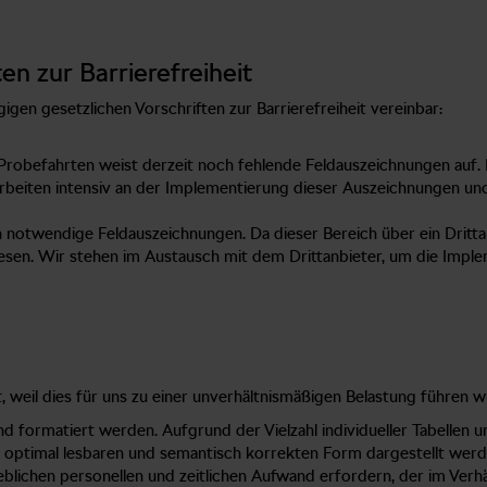
n zur Barrierefreiheit
igen gesetzlichen Vorschriften zur Barrierefreiheit vereinbar:
robefahrten weist derzeit noch fehlende Feldauszeichnungen auf. 
arbeiten intensiv an der Implementierung dieser Auszeichnungen un
notwendige Feldauszeichnungen. Da dieser Bereich über ein Drittanbi
sen. Wir stehen im Austausch mit dem Drittanbieter, um die Imple
t, weil dies für uns zu einer unverhältnismäßigen Belastung führen w
 und formatiert werden. Aufgrund der Vielzahl individueller Tabelle
gien optimal lesbaren und semantisch korrekten Form dargestellt wer
eblichen personellen und zeitlichen Aufwand erfordern, der im Verh