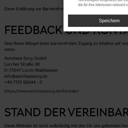
Technologien eingesetzt, die v
die für Ihre Interessen relevant s
Diese Erklärung zur Barrierefreiheit gilt für die Website
https://
Speichern
FEEDBACK UND KONT
Sind Ihnen Mängel beim barrierefreien Zugang zu Inhalten auf u
unter:
Autohaus Sorg GmbH
Lorcher Straße 38
D-73547 Lorch-Waldhausen
info@autohaussorg.de
+49 7172 92644 - 0
https://www.autohaussorg.de/kontakt/
STAND DER VEREINBA
Diese Website ist nicht vollständig mit den für uns geltenden Vors