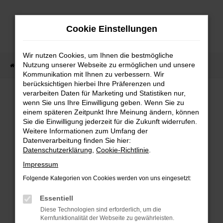
Zum
Hauptinhalt
Cookie Einstellungen
springen
Wir nutzen Cookies, um Ihnen die bestmögliche
Nutzung unserer Webseite zu ermöglichen und unsere
Startseite
Fahrzeugangebote
Sofort verfügbare Fahrzeuge
Kommunikation mit Ihnen zu verbessern. Wir
berücksichtigen hierbei Ihre Präferenzen und
verarbeiten Daten für Marketing und Statistiken nur,
wenn Sie uns Ihre Einwilligung geben. Wenn Sie zu
FEHLER: NETWORK ERROR
einem späteren Zeitpunkt Ihre Meinung ändern, können
Sie die Einwilligung jederzeit für die Zukunft widerrufen.
Weitere Informationen zum Umfang der
Beim Laden ist ein Fehler aufgetreten.
Datenverarbeitung finden Sie hier:
Hier sind ein paar Tipps, die dir helfen können:
Datenschutzerklärung
,
Cookie-Richtlinie
.
Überprüfe deine Firewall und deine
Impressum
Internetverbindung.
Folgende Kategorien von Cookies werden von uns eingesetzt:
Laden andere Webseiten, zum Beispiel deine
Suchmaschine?
Essentiell
Prüfe deine Browsererweiterungen.
Diese Technologien sind erforderlich, um die
Kernfunktionalität der Webseite zu gewährleisten.
Manche Erweiterungen, wie Werbeblocker,