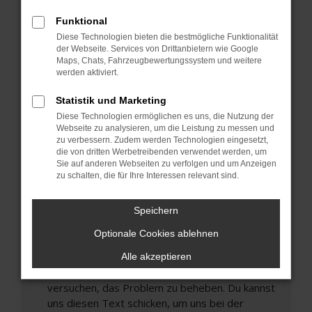
können das Laden bestimmter Seiten
Funktional
verhindern. Funktioniert die Seite in einem
Diese Technologien bieten die bestmögliche Funktionalität
anderen Browser oder in einem privaten
der Webseite. Services von Drittanbietern wie Google
Fenster?
Maps, Chats, Fahrzeugbewertungssystem und weitere
werden aktiviert.
Starte dein Gerät neu.
Das kann manchmal helfen, vorübergehende
Statistik und Marketing
Probleme zu beheben.
Diese Technologien ermöglichen es uns, die Nutzung der
Stelle sicher, dass dein Browser und dein
Webseite zu analysieren, um die Leistung zu messen und
zu verbessern. Zudem werden Technologien eingesetzt,
Betriebssystem auf dem neuesten Stand
die von dritten Werbetreibenden verwendet werden, um
sind.
Sie auf anderen Webseiten zu verfolgen und um Anzeigen
Veraltete Software birgt nicht nur ein
zu schalten, die für Ihre Interessen relevant sind.
Sicherheitsrisiko, sondern kann auch dazu führen,
dass bestimmte Funktionen nicht mehr
Speichern
unterstützt werden.
Optionale Cookies ablehnen
Wende dich an den Webseitenbetreiber.
Wenn du alle oben genannten Schritte versucht
Alle akzeptieren
hast, kontaktiere uns bitte. Wir werden
versuchen, das Problem zu beheben. Du kannst
uns diesen Text schicken, um uns bei der