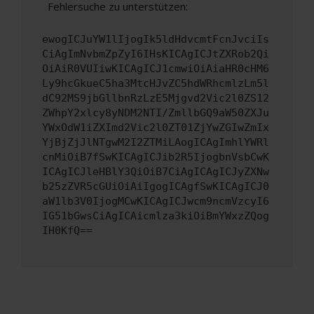
Fehlersuche zu unterstützen:
ewogICJuYW1lIjogIk5ldHdvcmtFcnJvciIs
CiAgImNvbmZpZyI6IHsKICAgICJtZXRob2Qi
OiAiR0VUIiwKICAgICJ1cmwiOiAiaHR0cHM6
Ly9hcGkueC5ha3MtcHJvZC5hdWRhcmlzLm5l
dC92MS9jbGllbnRzLzE5Mjgvd2Vic2l0ZS12
ZWhpY2xlcy8yNDM2NTI/ZmllbGQ9aW50ZXJu
YWxOdW1iZXImd2Vic2l0ZT01ZjYwZGIwZmIx
YjBjZjJlNTgwM2I2ZTMiLAogICAgImhlYWRl
cnMiOiB7fSwKICAgICJib2R5IjogbnVsbCwK
ICAgICJleHBlY3QiOiB7CiAgICAgICJyZXNw
b25zZVR5cGUiOiAiIgogICAgfSwKICAgICJ0
aW1lb3V0IjogMCwKICAgICJwcm9ncmVzcyI6
IG51bGwsCiAgICAicmlza3kiOiBmYWxzZQog
IH0KfQ==