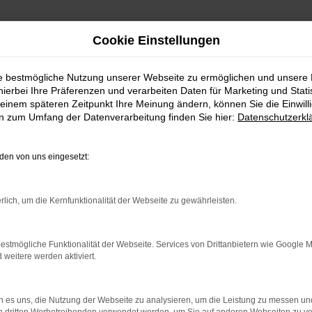
Cookie Einstellungen
ie bestmögliche Nutzung unserer Webseite zu ermöglichen und unsere
hierbei Ihre Präferenzen und verarbeiten Daten für Marketing und Stati
einem späteren Zeitpunkt Ihre Meinung ändern, können Sie die Einwillig
en zum Umfang der Datenverarbeitung finden Sie hier:
Datenschutzerkl
ERROR
en von uns eingesetzt:
rlich, um die Kernfunktionalität der Webseite zu gewährleisten.
ndung.
estmögliche Funktionalität der Webseite. Services von Drittanbietern wie Google 
hine?
eitere werden aktiviert.
aden bestimmter Seiten verhindern. Funktioniert die Seite in e
 es uns, die Nutzung der Webseite zu analysieren, um die Leistung zu messen u