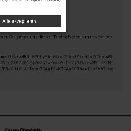
rfolgen und um Anzeigen zu schalten,
t mehr unterstützt werden.
Alle akzeptieren
ben. Du kannst uns diesen Text schicken, um uns bei der
cmwiOiAiaHR0cHM6Ly9hcGkueC5ha3MtcHJvZC5hdWRh
d2Vic2l0ZT01ZjYwZGIwZmIxYjBjZjJlNTgwM2I2ZTMi
ZVR5cGUiOiAiIgogICAgfSwKICAgICJ0aW1lb3V0Ijog
Unsere Standorte: