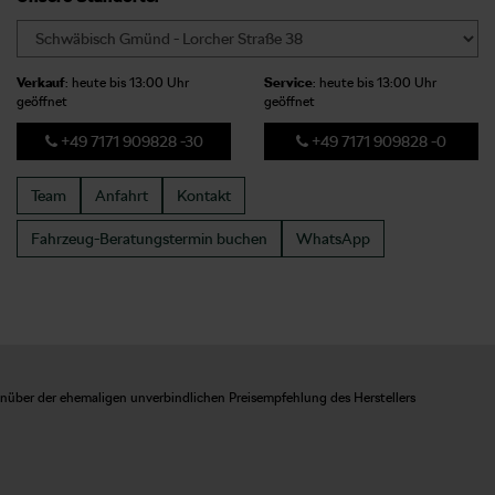
Verkauf
: heute bis 13:00 Uhr
Service
: heute bis 13:00 Uhr
geöffnet
geöffnet
+49 7171 909828 -30
+49 7171 909828 -0
Team
Anfahrt
Kontakt
Fahrzeug-Beratungstermin
buchen
WhatsApp
enüber der ehemaligen unverbindlichen Preisempfehlung des Herstellers