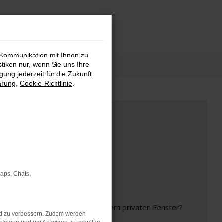
 Kommunikation mit Ihnen zu
stiken nur, wenn Sie uns Ihre
ung jederzeit für die Zukunft
ärung
,
Cookie-Richtlinie
.
Maps, Chats,
inem anderen Browser oder in einem privaten Fenster?
nd zu verbessern. Zudem werden