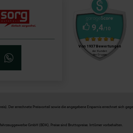
is). Der errechnete Preisvorteil sowie die angegebene Ersparnis errechnet sich geg
fahrzeuggewerbe GmbH (BDK). Preise sind Bruttopreise. Irrtümer vorbehalten.