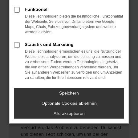
können das Laden bestimmter Seiten
Funktional
verhindern. Funktioniert die Seite in einem
Diese Technologien bieten die bestmögliche Funktionalität
anderen Browser oder in einem privaten
der Webseite. Services von Drittanbietern wie Google
Fenster?
Maps, Chats, Fahrzeugbewertungssystem und weitere
werden aktiviert.
Starte dein Gerät neu.
Das kann manchmal helfen, vorübergehende
Statistik und Marketing
Probleme zu beheben.
Diese Technologien ermöglichen es uns, die Nutzung der
Stelle sicher, dass dein Browser und dein
Webseite zu analysieren, um die Leistung zu messen und
zu verbessern. Zudem werden Technologien eingesetzt,
Betriebssystem auf dem neuesten Stand
die von dritten Werbetreibenden verwendet werden, um
sind.
Sie auf anderen Webseiten zu verfolgen und um Anzeigen
Veraltete Software birgt nicht nur ein
zu schalten, die für Ihre Interessen relevant sind.
Sicherheitsrisiko, sondern kann auch dazu führen,
dass bestimmte Funktionen nicht mehr
Speichern
unterstützt werden.
Optionale Cookies ablehnen
Wende dich an den Webseitenbetreiber.
Wenn du alle oben genannten Schritte versucht
Alle akzeptieren
hast, kontaktiere uns bitte. Wir werden
versuchen, das Problem zu beheben. Du kannst
uns diesen Text schicken, um uns bei der