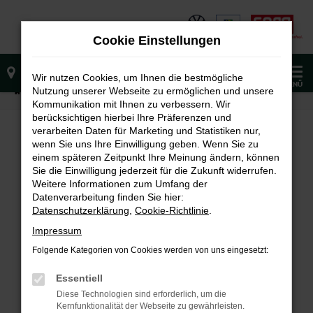
Zum
Hauptinhalt
Cookie Einstellungen
springen
0
Wir nutzen Cookies, um Ihnen die bestmögliche
MENÜ
Nutzung unserer Webseite zu ermöglichen und unsere
Startseite
Fahrzeugangebote
Sofort verfügbare Fahrzeuge
Kommunikation mit Ihnen zu verbessern. Wir
berücksichtigen hierbei Ihre Präferenzen und
verarbeiten Daten für Marketing und Statistiken nur,
wenn Sie uns Ihre Einwilligung geben. Wenn Sie zu
FEHLER: NETWORK ERROR
einem späteren Zeitpunkt Ihre Meinung ändern, können
Sie die Einwilligung jederzeit für die Zukunft widerrufen.
Weitere Informationen zum Umfang der
Beim Laden ist ein Fehler aufgetreten.
Datenverarbeitung finden Sie hier:
Hier sind ein paar Tipps, die dir helfen können:
Datenschutzerklärung
,
Cookie-Richtlinie
.
Überprüfe deine Firewall und deine
Impressum
Internetverbindung.
Folgende Kategorien von Cookies werden von uns eingesetzt:
Laden andere Webseiten, zum Beispiel deine
Suchmaschine?
Essentiell
Prüfe deine Browsererweiterungen.
Diese Technologien sind erforderlich, um die
Kernfunktionalität der Webseite zu gewährleisten.
Manche Erweiterungen, wie Werbeblocker,