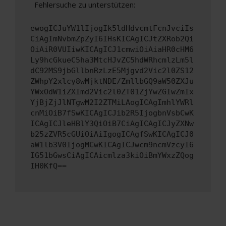
Fehlersuche zu unterstützen:
ewogICJuYW1lIjogIk5ldHdvcmtFcnJvciIs
CiAgImNvbmZpZyI6IHsKICAgICJtZXRob2Qi
OiAiR0VUIiwKICAgICJ1cmwiOiAiaHR0cHM6
Ly9hcGkueC5ha3MtcHJvZC5hdWRhcmlzLm5l
dC92MS9jbGllbnRzLzE5Mjgvd2Vic2l0ZS12
ZWhpY2xlcy8wMjktNDE/ZmllbGQ9aW50ZXJu
YWxOdW1iZXImd2Vic2l0ZT01ZjYwZGIwZmIx
YjBjZjJlNTgwM2I2ZTMiLAogICAgImhlYWRl
cnMiOiB7fSwKICAgICJib2R5IjogbnVsbCwK
ICAgICJleHBlY3QiOiB7CiAgICAgICJyZXNw
b25zZVR5cGUiOiAiIgogICAgfSwKICAgICJ0
aW1lb3V0IjogMCwKICAgICJwcm9ncmVzcyI6
IG51bGwsCiAgICAicmlza3kiOiBmYWxzZQog
IH0KfQ==