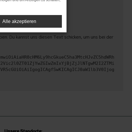
rfolgen und um Anzeigen zu schalten,
t mehr unterstützt werden.
Alle akzeptieren
ben. Du kannst uns diesen Text schicken, um uns bei der
cmwiOiAiaHR0cHM6Ly9hcGkueC5ha3MtcHJvZC5hdWRh
d2Vic2l0ZT01ZjYwZGIwZmIxYjBjZjJlNTgwM2I2ZTMi
ZVR5cGUiOiAiIgogICAgfSwKICAgICJ0aW1lb3V0Ijog
Unsere Standorte: