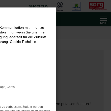
MENÜ
 Kommunikation mit Ihnen zu
stiken nur, wenn Sie uns Ihre
ung jederzeit für die Zukunft
ärung
,
Cookie-Richtlinie
.
Maps, Chats,
inem anderen Browser oder in einem privaten Fenster?
nd zu verbessern. Zudem werden