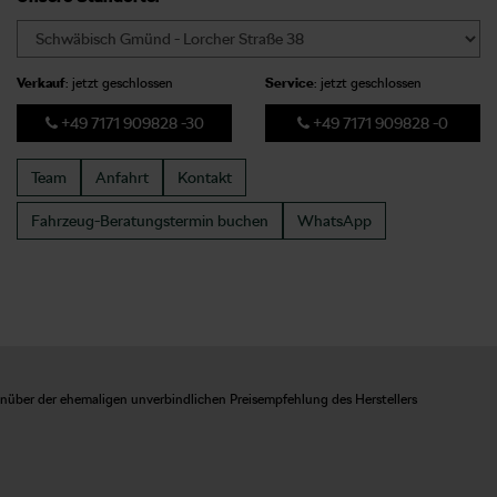
Verkauf
: jetzt geschlossen
Service
: jetzt geschlossen
+49 7171 909828 -30
+49 7171 909828 -0
Team
Anfahrt
Kontakt
Fahrzeug-Beratungstermin
buchen
WhatsApp
enüber der ehemaligen unverbindlichen Preisempfehlung des Herstellers