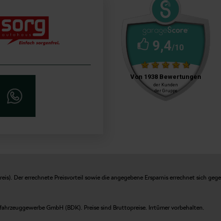
is). Der errechnete Preisvorteil sowie die angegebene Ersparnis errechnet sich geg
fahrzeuggewerbe GmbH (BDK). Preise sind Bruttopreise. Irrtümer vorbehalten.