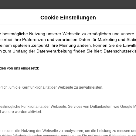
Cookie Einstellungen
ie bestmögliche Nutzung unserer Webseite zu ermöglichen und unsere
hierbei Ihre Präferenzen und verarbeiten Daten für Marketing und Stati
einem späteren Zeitpunkt Ihre Meinung ändern, können Sie die Einwillig
en zum Umfang der Datenverarbeitung finden Sie hier:
Datenschutzerkl
ERROR
en von uns eingesetzt:
rlich, um die Kernfunktionalität der Webseite zu gewährleisten.
ndung.
estmögliche Funktionalität der Webseite. Services von Drittanbietern wie Google 
hine?
eitere werden aktiviert.
aden bestimmter Seiten verhindern. Funktioniert die Seite in e
 es uns, die Nutzung der Webseite zu analysieren, um die Leistung zu messen u