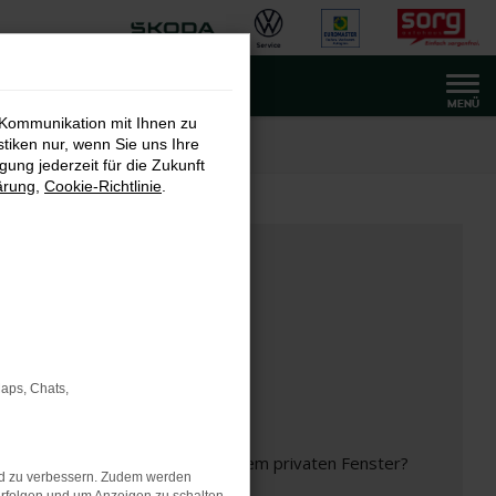
MENÜ
 Kommunikation mit Ihnen zu
stiken nur, wenn Sie uns Ihre
ung jederzeit für die Zukunft
ärung
,
Cookie-Richtlinie
.
Maps, Chats,
inem anderen Browser oder in einem privaten Fenster?
nd zu verbessern. Zudem werden