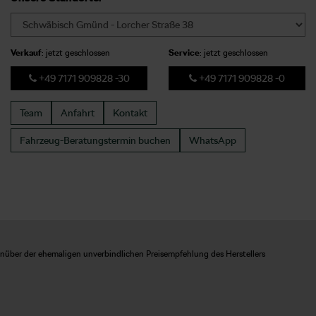
Verkauf
: jetzt geschlossen
Service
: jetzt geschlossen
+49 7171 909828 -30
+49 7171 909828 -0
Team
Anfahrt
Kontakt
Fahrzeug-Beratungstermin
buchen
WhatsApp
enüber der ehemaligen unverbindlichen Preisempfehlung des Herstellers