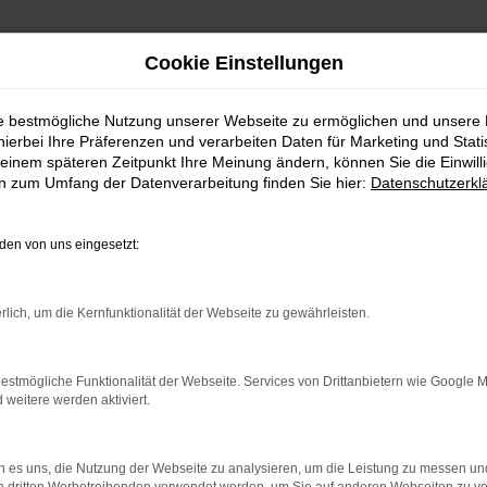
Cookie Einstellungen
ie bestmögliche Nutzung unserer Webseite zu ermöglichen und unsere
hierbei Ihre Präferenzen und verarbeiten Daten für Marketing und Stati
einem späteren Zeitpunkt Ihre Meinung ändern, können Sie die Einwillig
en zum Umfang der Datenverarbeitung finden Sie hier:
Datenschutzerkl
ERROR
en von uns eingesetzt:
rlich, um die Kernfunktionalität der Webseite zu gewährleisten.
ndung.
estmögliche Funktionalität der Webseite. Services von Drittanbietern wie Google 
hine?
eitere werden aktiviert.
aden bestimmter Seiten verhindern. Funktioniert die Seite in e
 es uns, die Nutzung der Webseite zu analysieren, um die Leistung zu messen u