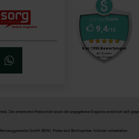
is). Der errechnete Preisvorteil sowie die angegebene Ersparnis errechnet sich geg
fahrzeuggewerbe GmbH (BDK). Preise sind Bruttopreise. Irrtümer vorbehalten.