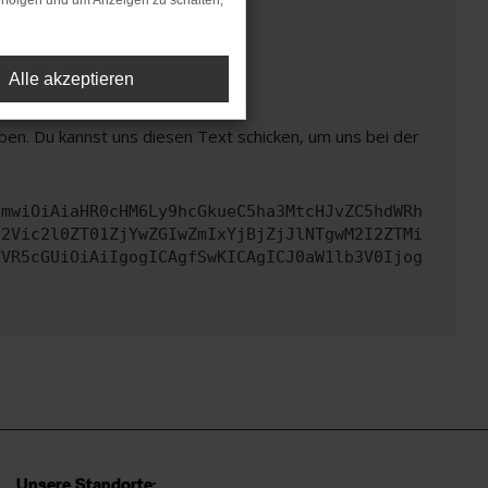
rfolgen und um Anzeigen zu schalten,
t mehr unterstützt werden.
Alle akzeptieren
ben. Du kannst uns diesen Text schicken, um uns bei der
cmwiOiAiaHR0cHM6Ly9hcGkueC5ha3MtcHJvZC5hdWRh
d2Vic2l0ZT01ZjYwZGIwZmIxYjBjZjJlNTgwM2I2ZTMi
ZVR5cGUiOiAiIgogICAgfSwKICAgICJ0aW1lb3V0Ijog
Unsere Standorte: