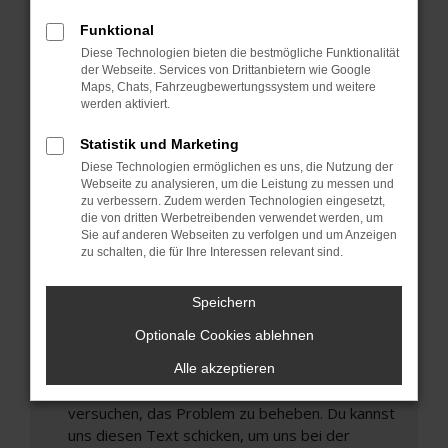
können das Laden bestimmter Seiten
Funktional
verhindern. Funktioniert die Seite in einem
Diese Technologien bieten die bestmögliche Funktionalität
anderen Browser oder in einem privaten
der Webseite. Services von Drittanbietern wie Google
Fenster?
Maps, Chats, Fahrzeugbewertungssystem und weitere
werden aktiviert.
Starte dein Gerät neu.
Das kann manchmal helfen, vorübergehende
Statistik und Marketing
Probleme zu beheben.
Diese Technologien ermöglichen es uns, die Nutzung der
Stelle sicher, dass dein Browser und dein
Webseite zu analysieren, um die Leistung zu messen und
zu verbessern. Zudem werden Technologien eingesetzt,
Betriebssystem auf dem neuesten Stand
die von dritten Werbetreibenden verwendet werden, um
sind.
Sie auf anderen Webseiten zu verfolgen und um Anzeigen
Veraltete Software birgt nicht nur ein
zu schalten, die für Ihre Interessen relevant sind.
Sicherheitsrisiko, sondern kann auch dazu führen,
dass bestimmte Funktionen nicht mehr
Speichern
unterstützt werden.
Optionale Cookies ablehnen
Wende dich an den Webseitenbetreiber.
Wenn du alle oben genannten Schritte versucht
Alle akzeptieren
hast, kontaktiere uns bitte. Wir werden
versuchen, das Problem zu beheben. Du kannst
uns diesen Text schicken, um uns bei der