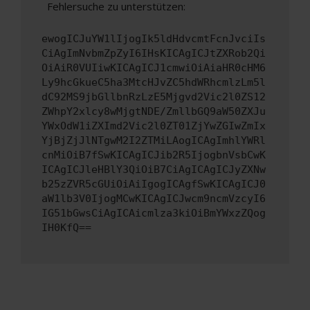
Fehlersuche zu unterstützen:
ewogICJuYW1lIjogIk5ldHdvcmtFcnJvciIs
CiAgImNvbmZpZyI6IHsKICAgICJtZXRob2Qi
OiAiR0VUIiwKICAgICJ1cmwiOiAiaHR0cHM6
Ly9hcGkueC5ha3MtcHJvZC5hdWRhcmlzLm5l
dC92MS9jbGllbnRzLzE5Mjgvd2Vic2l0ZS12
ZWhpY2xlcy8wMjgtNDE/ZmllbGQ9aW50ZXJu
YWxOdW1iZXImd2Vic2l0ZT01ZjYwZGIwZmIx
YjBjZjJlNTgwM2I2ZTMiLAogICAgImhlYWRl
cnMiOiB7fSwKICAgICJib2R5IjogbnVsbCwK
ICAgICJleHBlY3QiOiB7CiAgICAgICJyZXNw
b25zZVR5cGUiOiAiIgogICAgfSwKICAgICJ0
aW1lb3V0IjogMCwKICAgICJwcm9ncmVzcyI6
IG51bGwsCiAgICAicmlza3kiOiBmYWxzZQog
IH0KfQ==