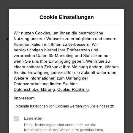
Zum
Hauptinhalt
Cookie Einstellungen
springen
Wir nutzen Cookies, um Ihnen die bestmögliche
Nutzung unserer Webseite zu ermöglichen und unsere
Startseite
Fahrzeugangebote
Sofort verfügbare Fahrzeuge
Kommunikation mit Ihnen zu verbessern. Wir
berücksichtigen hierbei Ihre Präferenzen und
verarbeiten Daten für Marketing und Statistiken nur,
wenn Sie uns Ihre Einwilligung geben. Wenn Sie zu
FEHLER: NETWORK ERROR
einem späteren Zeitpunkt Ihre Meinung ändern, können
Sie die Einwilligung jederzeit für die Zukunft widerrufen.
Weitere Informationen zum Umfang der
Beim Laden ist ein Fehler aufgetreten.
Datenverarbeitung finden Sie hier:
Hier sind ein paar Tipps, die dir helfen können:
Datenschutzerklärung
,
Cookie-Richtlinie
.
Überprüfe deine Firewall und deine
Impressum
Internetverbindung.
Folgende Kategorien von Cookies werden von uns eingesetzt:
Laden andere Webseiten, zum Beispiel deine
Suchmaschine?
Essentiell
Prüfe deine Browsererweiterungen.
Diese Technologien sind erforderlich, um die
Kernfunktionalität der Webseite zu gewährleisten.
Manche Erweiterungen, wie Werbeblocker,