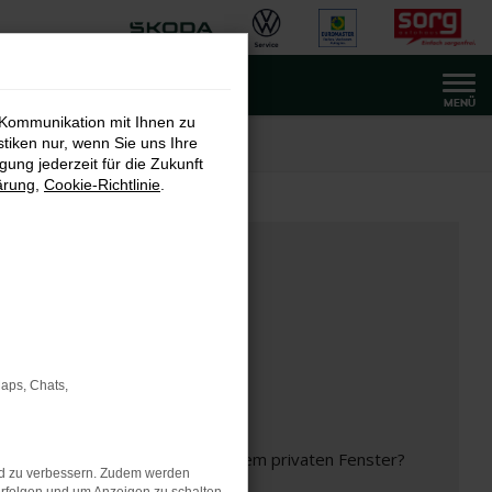
MENÜ
 Kommunikation mit Ihnen zu
stiken nur, wenn Sie uns Ihre
ung jederzeit für die Zukunft
ärung
,
Cookie-Richtlinie
.
Maps, Chats,
inem anderen Browser oder in einem privaten Fenster?
nd zu verbessern. Zudem werden