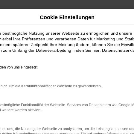
Cookie Einstellungen
ie bestmögliche Nutzung unserer Webseite zu ermöglichen und unsere
hierbei Ihre Präferenzen und verarbeiten Daten für Marketing und Stati
einem späteren Zeitpunkt Ihre Meinung ändern, können Sie die Einwillig
en zum Umfang der Datenverarbeitung finden Sie hier:
Datenschutzerkl
ERROR
en von uns eingesetzt:
rlich, um die Kernfunktionalität der Webseite zu gewährleisten.
ndung.
estmögliche Funktionalität der Webseite. Services von Drittanbietern wie Google 
hine?
eitere werden aktiviert.
aden bestimmter Seiten verhindern. Funktioniert die Seite in e
 es uns, die Nutzung der Webseite zu analysieren, um die Leistung zu messen u