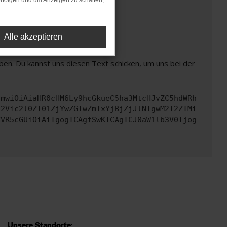
rfolgen und um Anzeigen zu schalten,
t mehr unterstützt werden.
Alle akzeptieren
ben. Du kannst uns diesen Text schicken, um uns bei der
cmwiOiAiaHR0cHM6Ly9hcGkueC5ha3MtcHJvZC5hdWRh
d2Vic2l0ZT01ZjYwZGIwZmIxYjBjZjJlNTgwM2I2ZTMi
ZVR5cGUiOiAiIgogICAgfSwKICAgICJ0aW1lb3V0Ijog
Unsere Standorte: