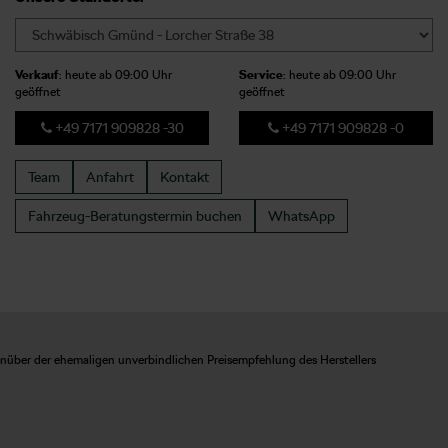
Verkauf
: heute ab 09:00 Uhr
Service
: heute ab 09:00 Uhr
geöffnet
geöffnet
+49 7171 909828 -30
+49 7171 909828 -0
Team
Anfahrt
Kontakt
Fahrzeug-Beratungstermin
buchen
WhatsApp
enüber der ehemaligen unverbindlichen Preisempfehlung des Herstellers