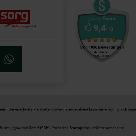
is). Der errechnete Preisvorteil sowie die angegebene Ersparnis errechnet sich geg
fahrzeuggewerbe GmbH (BDK). Preise sind Bruttopreise. Irrtümer vorbehalten.