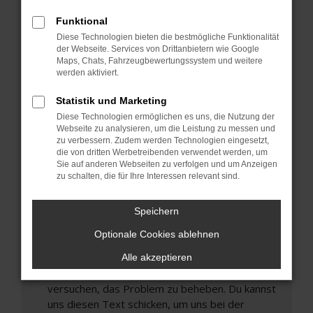
können das Laden bestimmter Seiten
Funktional
verhindern. Funktioniert die Seite in einem
Diese Technologien bieten die bestmögliche Funktionalität
anderen Browser oder in einem privaten
der Webseite. Services von Drittanbietern wie Google
Fenster?
Maps, Chats, Fahrzeugbewertungssystem und weitere
werden aktiviert.
Starte dein Gerät neu.
Das kann manchmal helfen, vorübergehende
Statistik und Marketing
Probleme zu beheben.
Diese Technologien ermöglichen es uns, die Nutzung der
Stelle sicher, dass dein Browser und dein
Webseite zu analysieren, um die Leistung zu messen und
zu verbessern. Zudem werden Technologien eingesetzt,
Betriebssystem auf dem neuesten Stand
die von dritten Werbetreibenden verwendet werden, um
sind.
Sie auf anderen Webseiten zu verfolgen und um Anzeigen
Veraltete Software birgt nicht nur ein
zu schalten, die für Ihre Interessen relevant sind.
Sicherheitsrisiko, sondern kann auch dazu führen,
dass bestimmte Funktionen nicht mehr
Speichern
unterstützt werden.
Optionale Cookies ablehnen
Wende dich an den Webseitenbetreiber.
Wenn du alle oben genannten Schritte versucht
Alle akzeptieren
hast, kontaktiere uns bitte. Wir werden
versuchen, das Problem zu beheben. Du kannst
uns diesen Text schicken, um uns bei der