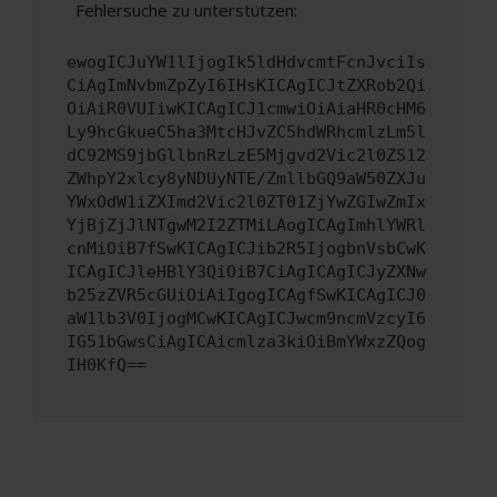
Fehlersuche zu unterstützen:
ewogICJuYW1lIjogIk5ldHdvcmtFcnJvciIs
CiAgImNvbmZpZyI6IHsKICAgICJtZXRob2Qi
OiAiR0VUIiwKICAgICJ1cmwiOiAiaHR0cHM6
Ly9hcGkueC5ha3MtcHJvZC5hdWRhcmlzLm5l
dC92MS9jbGllbnRzLzE5Mjgvd2Vic2l0ZS12
ZWhpY2xlcy8yNDUyNTE/ZmllbGQ9aW50ZXJu
YWxOdW1iZXImd2Vic2l0ZT01ZjYwZGIwZmIx
YjBjZjJlNTgwM2I2ZTMiLAogICAgImhlYWRl
cnMiOiB7fSwKICAgICJib2R5IjogbnVsbCwK
ICAgICJleHBlY3QiOiB7CiAgICAgICJyZXNw
b25zZVR5cGUiOiAiIgogICAgfSwKICAgICJ0
aW1lb3V0IjogMCwKICAgICJwcm9ncmVzcyI6
IG51bGwsCiAgICAicmlza3kiOiBmYWxzZQog
IH0KfQ==