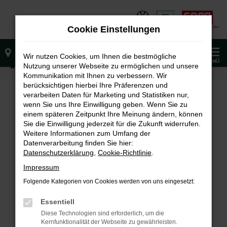
Zum
Hauptinhalt
Cookie Einstellungen
springen
0
Wir nutzen Cookies, um Ihnen die bestmögliche
MENÜ
Nutzung unserer Webseite zu ermöglichen und unsere
Startseite
Fahrzeugangebote
Sofort verfügbare Fahrzeuge
Kommunikation mit Ihnen zu verbessern. Wir
berücksichtigen hierbei Ihre Präferenzen und
verarbeiten Daten für Marketing und Statistiken nur,
wenn Sie uns Ihre Einwilligung geben. Wenn Sie zu
FEHLER: NETWORK ERROR
einem späteren Zeitpunkt Ihre Meinung ändern, können
Sie die Einwilligung jederzeit für die Zukunft widerrufen.
Weitere Informationen zum Umfang der
Beim Laden ist ein Fehler aufgetreten.
Datenverarbeitung finden Sie hier:
Hier sind ein paar Tipps, die dir helfen können:
Datenschutzerklärung
,
Cookie-Richtlinie
.
Überprüfe deine Firewall und deine
Impressum
Internetverbindung.
Folgende Kategorien von Cookies werden von uns eingesetzt:
Laden andere Webseiten, zum Beispiel deine
Suchmaschine?
Essentiell
Prüfe deine Browsererweiterungen.
Diese Technologien sind erforderlich, um die
Kernfunktionalität der Webseite zu gewährleisten.
Manche Erweiterungen, wie Werbeblocker,