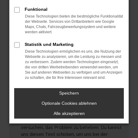
können das Laden bestimmter Seiten
Funktional
verhindern. Funktioniert die Seite in einem
Diese Technologien bieten die bestmögliche Funktionalität
anderen Browser oder in einem privaten
der Webseite. Services von Drittanbietern wie Google
Fenster?
Maps, Chats, Fahrzeugbewertungssystem und weitere
werden aktiviert.
Starte dein Gerät neu.
Das kann manchmal helfen, vorübergehende
Statistik und Marketing
Probleme zu beheben.
Diese Technologien ermöglichen es uns, die Nutzung der
Stelle sicher, dass dein Browser und dein
Webseite zu analysieren, um die Leistung zu messen und
zu verbessern. Zudem werden Technologien eingesetzt,
Betriebssystem auf dem neuesten Stand
die von dritten Werbetreibenden verwendet werden, um
sind.
Sie auf anderen Webseiten zu verfolgen und um Anzeigen
Veraltete Software birgt nicht nur ein
zu schalten, die für Ihre Interessen relevant sind.
Sicherheitsrisiko, sondern kann auch dazu führen,
dass bestimmte Funktionen nicht mehr
Speichern
unterstützt werden.
Optionale Cookies ablehnen
Wende dich an den Webseitenbetreiber.
Wenn du alle oben genannten Schritte versucht
Alle akzeptieren
hast, kontaktiere uns bitte. Wir werden
versuchen, das Problem zu beheben. Du kannst
uns diesen Text schicken, um uns bei der