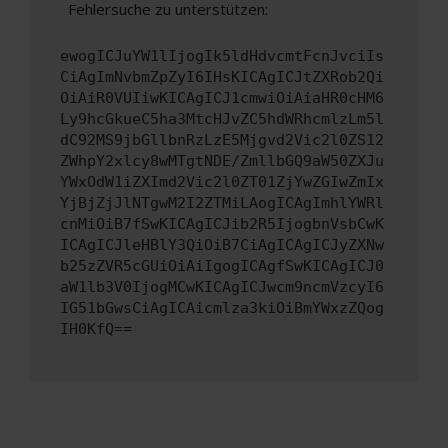
Fehlersuche zu unterstützen:
ewogICJuYW1lIjogIk5ldHdvcmtFcnJvciIs
CiAgImNvbmZpZyI6IHsKICAgICJtZXRob2Qi
OiAiR0VUIiwKICAgICJ1cmwiOiAiaHR0cHM6
Ly9hcGkueC5ha3MtcHJvZC5hdWRhcmlzLm5l
dC92MS9jbGllbnRzLzE5Mjgvd2Vic2l0ZS12
ZWhpY2xlcy8wMTgtNDE/ZmllbGQ9aW50ZXJu
YWxOdW1iZXImd2Vic2l0ZT01ZjYwZGIwZmIx
YjBjZjJlNTgwM2I2ZTMiLAogICAgImhlYWRl
cnMiOiB7fSwKICAgICJib2R5IjogbnVsbCwK
ICAgICJleHBlY3QiOiB7CiAgICAgICJyZXNw
b25zZVR5cGUiOiAiIgogICAgfSwKICAgICJ0
aW1lb3V0IjogMCwKICAgICJwcm9ncmVzcyI6
IG51bGwsCiAgICAicmlza3kiOiBmYWxzZQog
IH0KfQ==