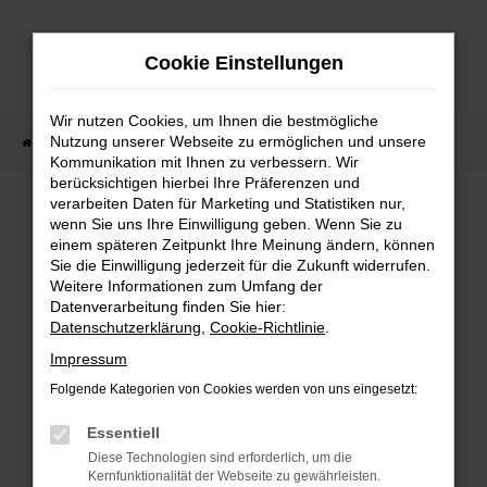
Zum
Hauptinhalt
Cookie Einstellungen
springen
Wir nutzen Cookies, um Ihnen die bestmögliche
Nutzung unserer Webseite zu ermöglichen und unsere
Startseite
Fahrzeugangebote
Sofort verfügbare Fahrzeuge
Kommunikation mit Ihnen zu verbessern. Wir
berücksichtigen hierbei Ihre Präferenzen und
verarbeiten Daten für Marketing und Statistiken nur,
wenn Sie uns Ihre Einwilligung geben. Wenn Sie zu
FEHLER: NETWORK ERROR
einem späteren Zeitpunkt Ihre Meinung ändern, können
Sie die Einwilligung jederzeit für die Zukunft widerrufen.
Weitere Informationen zum Umfang der
Beim Laden ist ein Fehler aufgetreten.
Datenverarbeitung finden Sie hier:
Hier sind ein paar Tipps, die dir helfen können:
Datenschutzerklärung
,
Cookie-Richtlinie
.
Überprüfe deine Firewall und deine
Impressum
Internetverbindung.
Folgende Kategorien von Cookies werden von uns eingesetzt:
Laden andere Webseiten, zum Beispiel deine
Suchmaschine?
Essentiell
Prüfe deine Browsererweiterungen.
Diese Technologien sind erforderlich, um die
Kernfunktionalität der Webseite zu gewährleisten.
Manche Erweiterungen, wie Werbeblocker,