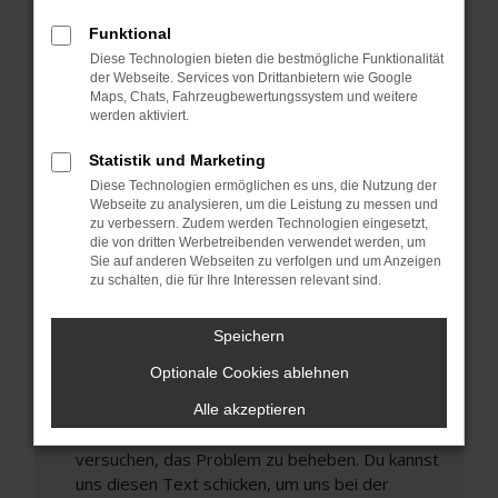
können das Laden bestimmter Seiten
Funktional
verhindern. Funktioniert die Seite in einem
Diese Technologien bieten die bestmögliche Funktionalität
anderen Browser oder in einem privaten
der Webseite. Services von Drittanbietern wie Google
Fenster?
Maps, Chats, Fahrzeugbewertungssystem und weitere
werden aktiviert.
Starte dein Gerät neu.
Das kann manchmal helfen, vorübergehende
Statistik und Marketing
Probleme zu beheben.
Diese Technologien ermöglichen es uns, die Nutzung der
Stelle sicher, dass dein Browser und dein
Webseite zu analysieren, um die Leistung zu messen und
zu verbessern. Zudem werden Technologien eingesetzt,
Betriebssystem auf dem neuesten Stand
die von dritten Werbetreibenden verwendet werden, um
sind.
Sie auf anderen Webseiten zu verfolgen und um Anzeigen
Veraltete Software birgt nicht nur ein
zu schalten, die für Ihre Interessen relevant sind.
Sicherheitsrisiko, sondern kann auch dazu führen,
dass bestimmte Funktionen nicht mehr
Speichern
unterstützt werden.
Optionale Cookies ablehnen
Wende dich an den Webseitenbetreiber.
Wenn du alle oben genannten Schritte versucht
Alle akzeptieren
hast, kontaktiere uns bitte. Wir werden
versuchen, das Problem zu beheben. Du kannst
uns diesen Text schicken, um uns bei der