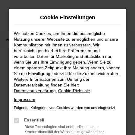
Zum
Hauptinhalt
Cookie Einstellungen
springen
Wir nutzen Cookies, um Ihnen die bestmögliche
Nutzung unserer Webseite zu ermöglichen und unsere
Startseite
Fahrzeugangebote
Sofort verfügbare Fahrzeuge
Kommunikation mit Ihnen zu verbessern. Wir
berücksichtigen hierbei Ihre Präferenzen und
verarbeiten Daten für Marketing und Statistiken nur,
wenn Sie uns Ihre Einwilligung geben. Wenn Sie zu
FEHLER: NETWORK ERROR
einem späteren Zeitpunkt Ihre Meinung ändern, können
Sie die Einwilligung jederzeit für die Zukunft widerrufen.
Weitere Informationen zum Umfang der
Beim Laden ist ein Fehler aufgetreten.
Datenverarbeitung finden Sie hier:
Hier sind ein paar Tipps, die dir helfen können:
Datenschutzerklärung
,
Cookie-Richtlinie
.
Überprüfe deine Firewall und deine
Impressum
Internetverbindung.
Folgende Kategorien von Cookies werden von uns eingesetzt:
Laden andere Webseiten, zum Beispiel deine
Suchmaschine?
Essentiell
Prüfe deine Browsererweiterungen.
Diese Technologien sind erforderlich, um die
Kernfunktionalität der Webseite zu gewährleisten.
Manche Erweiterungen, wie Werbeblocker,