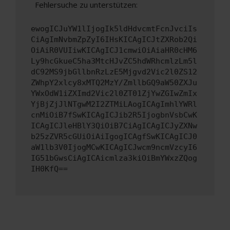
Fehlersuche zu unterstützen:
ewogICJuYW1lIjogIk5ldHdvcmtFcnJvciIs
CiAgImNvbmZpZyI6IHsKICAgICJtZXRob2Qi
OiAiR0VUIiwKICAgICJ1cmwiOiAiaHR0cHM6
Ly9hcGkueC5ha3MtcHJvZC5hdWRhcmlzLm5l
dC92MS9jbGllbnRzLzE5Mjgvd2Vic2l0ZS12
ZWhpY2xlcy8xMTQ2MzY/ZmllbGQ9aW50ZXJu
YWxOdW1iZXImd2Vic2l0ZT01ZjYwZGIwZmIx
YjBjZjJlNTgwM2I2ZTMiLAogICAgImhlYWRl
cnMiOiB7fSwKICAgICJib2R5IjogbnVsbCwK
ICAgICJleHBlY3QiOiB7CiAgICAgICJyZXNw
b25zZVR5cGUiOiAiIgogICAgfSwKICAgICJ0
aW1lb3V0IjogMCwKICAgICJwcm9ncmVzcyI6
IG51bGwsCiAgICAicmlza3kiOiBmYWxzZQog
IH0KfQ==