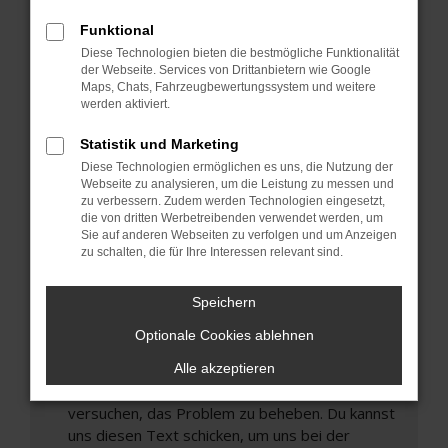
können das Laden bestimmter Seiten
Funktional
verhindern. Funktioniert die Seite in einem
Diese Technologien bieten die bestmögliche Funktionalität
anderen Browser oder in einem privaten
der Webseite. Services von Drittanbietern wie Google
Fenster?
Maps, Chats, Fahrzeugbewertungssystem und weitere
werden aktiviert.
Starte dein Gerät neu.
Das kann manchmal helfen, vorübergehende
Statistik und Marketing
Probleme zu beheben.
Diese Technologien ermöglichen es uns, die Nutzung der
Stelle sicher, dass dein Browser und dein
Webseite zu analysieren, um die Leistung zu messen und
zu verbessern. Zudem werden Technologien eingesetzt,
Betriebssystem auf dem neuesten Stand
die von dritten Werbetreibenden verwendet werden, um
sind.
Sie auf anderen Webseiten zu verfolgen und um Anzeigen
Veraltete Software birgt nicht nur ein
zu schalten, die für Ihre Interessen relevant sind.
Sicherheitsrisiko, sondern kann auch dazu führen,
dass bestimmte Funktionen nicht mehr
Speichern
unterstützt werden.
Optionale Cookies ablehnen
Wende dich an den Webseitenbetreiber.
Wenn du alle oben genannten Schritte versucht
Alle akzeptieren
hast, kontaktiere uns bitte. Wir werden
versuchen, das Problem zu beheben. Du kannst
uns diesen Text schicken, um uns bei der