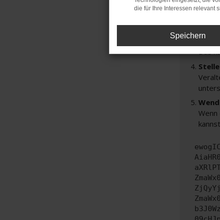
Technologien eingesetzt, die v
Prüfe
die für Ihre Interessen relevant s
Manche
andere
Speichern
Start
Das k
Stell
Veralt
unters
Wende
Wenn d
kannst
ewogI
AiaHR
aXRlP
ZmaWx
ZjQyY
ZmaWx
b3J0W
09cHJ