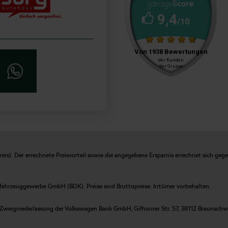
is). Der errechnete Preisvorteil sowie die angegebene Ersparnis errechnet sich geg
fahrzeuggewerbe GmbH (BDK). Preise sind Bruttopreise. Irrtümer vorbehalten.
Zweigniederlassung der Volkswagen Bank GmbH, Gifhorner Str. 57, 38112 Braunschweig