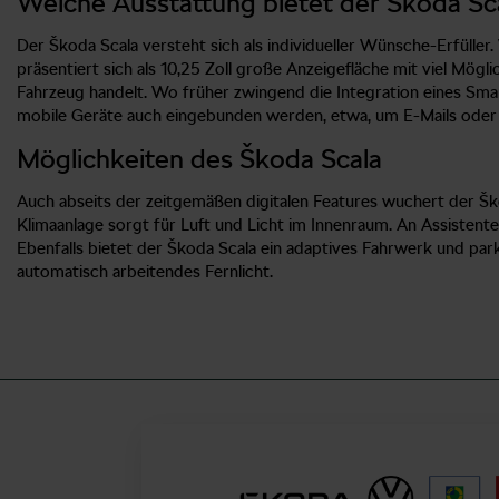
Welche Ausstattung bietet der Škoda Sc
Der Škoda Scala versteht sich als individueller Wünsche-Erfülle
präsentiert sich als 10,25 Zoll große Anzeigefläche mit viel Möglic
Fahrzeug handelt. Wo früher zwingend die Integration eines Smart
mobile Geräte auch eingebunden werden, etwa, um E-Mails oder SM
Möglichkeiten des Škoda Scala
Auch abseits der zeitgemäßen digitalen Features wuchert der Šk
Klimaanlage sorgt für Luft und Licht im Innenraum. An Assisten
Ebenfalls bietet der Škoda Scala ein adaptives Fahrwerk und pa
automatisch arbeitendes Fernlicht.