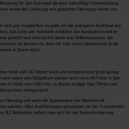
-Beratung für den Autokauf als auch tatkräftige Unterstützung
rvice sowie der Lieferung neu gekaufter Fahrzeuge direkt vor
st sich gut vergleichen: es geht um die gelungene Synthese aus
inzu. Das Licht der Autowelt erblickte das Kompaktmodell im
ne gesetzt und unterstrich damit sein Stilbewusstsein. Als
zeichnete. So kommt es, dass der fast schon glamouröse Scala
wusst in Szene setzt.
 Meter breit und 1,47 Meter hoch und entsprechend groß genug
n und neben den Sitzplätzen passen auch noch 467 Liter in den
men in Höhe von 1.410 Liter zu Buche schlägt. Das Öffnen und
 Verzurrösen festgemacht.
gen Fahrzeug und auch die Sparsamkeit der Motoren ist
ten werden. Allen Ausführungen gemeinsam ist der Frontantrieb,
ur 8,2 Sekunden, sofern man sich für die Topmotorisierung