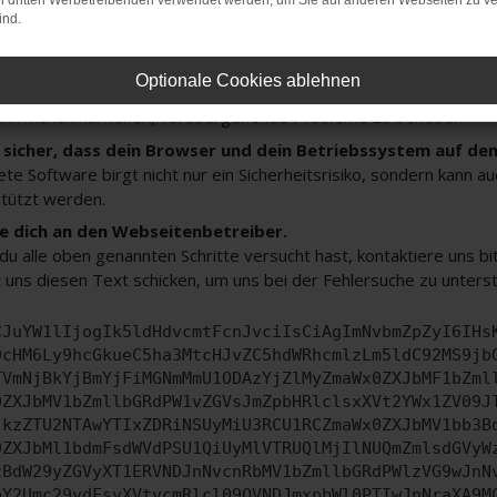
on dritten Werbetreibenden verwendet werden, um Sie auf anderen Webseiten zu ve
 deine Browsererweiterungen.
ind.
 Erweiterungen, wie Werbeblocker, können das Laden bestimmter 
n Browser oder in einem privaten Fenster?
Optionale Cookies ablehnen
e dein Gerät neu.
ann manchmal helfen, vorübergehende Probleme zu beheben.
e sicher, dass dein Browser und dein Betriebssystem auf de
ete Software birgt nicht nur ein Sicherheitsrisiko, sondern kann 
tützt werden.
 dich an den Webseitenbetreiber.
u alle oben genannten Schritte versucht hast, kontaktiere uns 
 uns diesen Text schicken, um uns bei der Fehlersuche zu unters
CJuYW1lIjogIk5ldHdvcmtFcnJvciIsCiAgImNvbmZpZyI6IHs
0cHM6Ly9hcGkueC5ha3MtcHJvZC5hdWRhcmlzLm5ldC92MS9jb
TVmNjBkYjBmYjFiMGNmMmU1ODAzYjZlMyZmaWx0ZXJbMF1bZml
0ZXJbMV1bZmllbGRdPW1vZGVsJmZpbHRlclsxXVt2YWx1ZV09J
jkzZTU2NTAwYTIxZDRiNSUyMiU3RCU1RCZmaWx0ZXJbMV1bb3B
0ZXJbMl1bdmFsdWVdPSU1QiUyMlVTRUQlMjIlNUQmZmlsdGVyW
zBdW29yZGVyXT1ERVNDJnNvcnRbMV1bZmllbGRdPWlzVG9wJnN
pY2Umc29ydFsyXVtvcmRlcl09QVNDJmxpbWl0PTIwJnNraXA9M