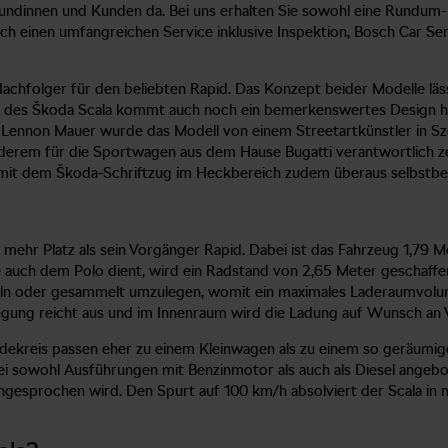
 Kundinnen und Kunden da. Bei uns erhalten Sie sowohl eine Rundum
ch einen umfangreichen Service inklusive Inspektion, Bosch Car Se
achfolger für den beliebten Rapid. Das Konzept beider Modelle läs
all des Škoda Scala kommt auch noch ein bemerkenswertes Design h
 Lennon Mauer wurde das Modell von einem Streetartkünstler in Sze
anderem für die Sportwagen aus dem Hause Bugatti verantwortlich 
h mit dem Škoda-Schriftzug im Heckbereich zudem überaus selbstbe
s mehr Platz als sein Vorgänger Rapid. Dabei ist das Fahrzeug 1,79
e auch dem Polo dient, wird ein Radstand von 2,65 Meter geschaffe
inzeln oder gesammelt umzulegen, womit ein maximales Laderaumvolu
egung reicht aus und im Innenraum wird die Ladung auf Wunsch an
ndekreis passen eher zu einem Kleinwagen als zu einem so geräumi
ei sowohl Ausführungen mit Benzinmotor als auch als Diesel angebo
esprochen wird. Den Spurt auf 100 km/h absolviert der Scala in n