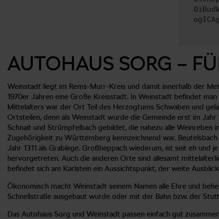
OiBud
ogICA
AUTOHAUS SORG – FÜ
Weinstadt liegt im Rems-Murr-Kreis und damit innerhalb der Metr
1970er Jahren eine Große Kreisstadt. In Weinstadt befindet man
Mittelalters war der Ort Teil des Herzogtums Schwaben und gela
Ortsteilen, denn als Weinstadt wurde die Gemeinde erst im Jah
Schnait und Strümpfelbach gebildet, die nahezu alle Weinreben in
Zugehörigkeit zu Württemberg kennzeichnend war. Beutelsbach g
Jahr 1311 als Grablege. Großheppach wiederum, ist seit eh und 
hervorgetreten. Auch die anderen Orte sind allesamt mittelalter
befindet sich am Karlstein ein Aussichtspunkt, der weite Ausblic
Ökonomisch macht Weinstadt seinem Namen alle Ehre und beherbe
Schnellstraße ausgebaut wurde oder mit der Bahn bzw. der Stutt
Das Autohaus Sorg und Weinstadt passen einfach gut zusammen. W