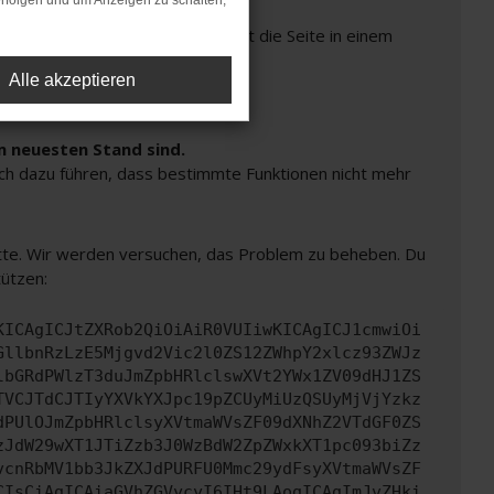
rfolgen und um Anzeigen zu schalten,
Seiten verhindern. Funktioniert die Seite in einem
Alle akzeptieren
m neuesten Stand sind.
auch dazu führen, dass bestimmte Funktionen nicht mehr
bitte. Wir werden versuchen, das Problem zu beheben. Du
tützen:
KICAgICJtZXRob2QiOiAiR0VUIiwKICAgICJ1cmwiOi
GllbnRzLzE5Mjgvd2Vic2l0ZS12ZWhpY2xlcz93ZWJz
lbGRdPWlzT3duJmZpbHRlclswXVt2YWx1ZV09dHJ1ZS
TVCJTdCJTIyYXVkYXJpc19pZCUyMiUzQSUyMjVjYzkz
dPUlOJmZpbHRlclsyXVtmaWVsZF09dXNhZ2VTdGF0ZS
zJdW29wXT1JTiZzb3J0WzBdW2ZpZWxkXT1pc093biZz
vcnRbMV1bb3JkZXJdPURFU0Mmc29ydFsyXVtmaWVsZF
CIsCiAgICAiaGVhZGVycyI6IHt9LAogICAgImJvZHki