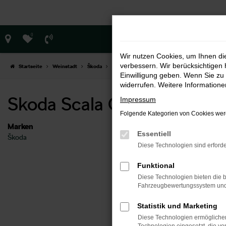
Zum
Hauptinhalt
springen
0
Wir nutzen Cookies, um Ihnen d
verbessern. Wir berücksichtigen 
Startseite
Weinstadt
Škoda
Škoda Scala
Skoda Scala Gebrauchtwagen 
Einwilligung geben. Wenn Sie zu 
widerrufen. Weitere Information
Skoda Scala Gebrauchtwag
Impressum
Folgende Kategorien von Cookies werd
Marken
Essentiell
Škoda
Feh
Diese Technologien sind erforde
Funktional
Beim Lade
Diese Technologien bieten die b
Hier sind 
Fahrzeugbewertungssystem und w
Überp
Statistik und Marketing
Laden
Diese Technologien ermöglichen