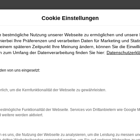
Cookie Einstellungen
ie bestmögliche Nutzung unserer Webseite zu ermöglichen und unsere
hierbei Ihre Präferenzen und verarbeiten Daten für Marketing und Stati
Weinstadt
einem späteren Zeitpunkt Ihre Meinung ändern, können Sie die Einwillig
en zum Umfang der Datenverarbeitung finden Sie hier:
Datenschutzerkl
en Weinstadt
en von uns eingesetzt:
ler: Network Error
rlich, um die Kernfunktionalität der Webseite zu gewährleisten.
n ist ein Fehler aufgetreten.
estmögliche Funktionalität der Webseite. Services von Drittanbietern wie Google 
ein paar Tipps, die dir helfen können:
eitere werden aktiviert.
rüfe deine Firewall und deine Internetverbindung.
 andere Webseiten, zum Beispiel deine Suchmaschine?
 es uns, die Nutzung der Webseite zu analysieren, um die Leistung zu messen u