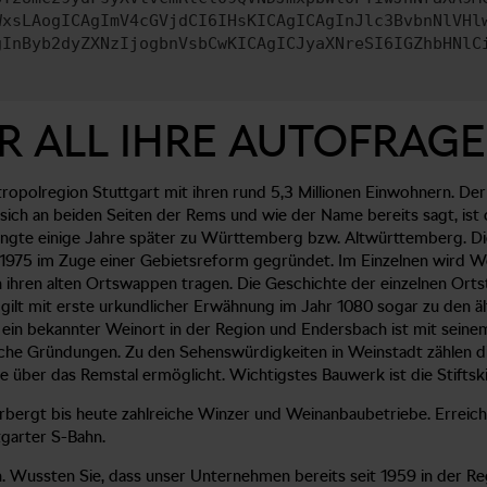
WxsLAogICAgImV4cGVjdCI6IHsKICAgICAgInJlc3BvbnNlVHl
gInByb2dyZXNzIjogbnVsbCwKICAgICJyaXNreSI6IGZhbHNlC
R ALL IHRE AUTOFRAGE
opolregion Stuttgart mit ihren rund 5,3 Millionen Einwohnern. Der
 sich an beiden Seiten der Rems und wie der Name bereits sagt, i
ngte einige Jahre später zu Württemberg bzw. Altwürttemberg. Die 
r 1975 im Zuge einer Gebietsreform gegründet. Im Einzelnen wird
 ihren alten Ortswappen tragen. Die Geschichte der einzelnen Ortst
ilt mit erste urkundlicher Erwähnung im Jahr 1080 sogar zu den ä
je ein bekannter Weinort in der Region und Endersbach ist mit sei
liche Gründungen. Zu den Sehenswürdigkeiten in Weinstadt zählen d
ke über das Remstal ermöglicht. Wichtigstes Bauwerk ist die Stiftsk
rgt bis heute zahlreiche Winzer und Weinanbaubetriebe. Erreicht
garter S-Bahn.
ussten Sie, dass unser Unternehmen bereits seit 1959 in der Regio