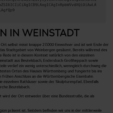
wZSI6ICIiCiAgICB9LAogICAgInRpbWVvdXQiOiAwLA
iAgfQp9
N IN WEINSTADT
 Ort selbst misst knappe 27.000 Einwohner und ist seit Ende der
st das Stadtgebiet von Weinbergen gesäumt. Bereits während des
Rede ist in diesem Kontext natürlich von den einzelnen
 Weinstadt aus Beutelsbach, Endersbach Großheppach sowie
eile verlief ein wenig unterschiedlich, wenngleich durchweg die
ltesten Orten des Hauses Württemberg und fungierte bis ins
nem frühen Anschluss an die Württembergische Eisenbahn
ie einzelnen Rathäuser sowie der Skulpturenpfad. Ebenfalls
irche Beutelsbach.
 wird der Ort entweder über eine Bundesstraße, die als
n präsent ist. Seitdem befinden wir uns in der mittlerweile