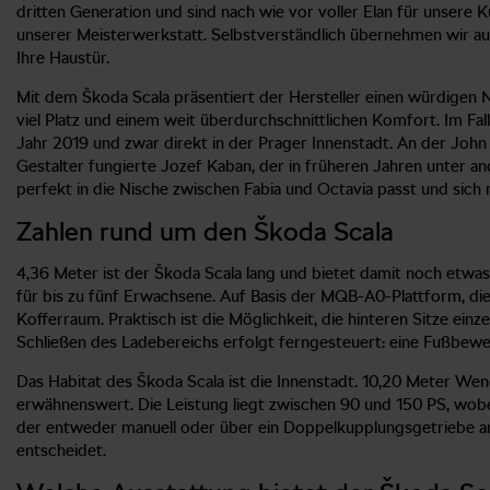
dritten Generation und sind nach wie vor voller Elan für unsere
unserer Meisterwerkstatt. Selbstverständlich übernehmen wir au
Ihre Haustür.
Mit dem Škoda Scala präsentiert der Hersteller einen würdigen N
viel Platz und einem weit überdurchschnittlichen Komfort. Im F
Jahr 2019 und zwar direkt in der Prager Innenstadt. An der John
Gestalter fungierte Jozef Kaban, der in früheren Jahren unter 
perfekt in die Nische zwischen Fabia und Octavia passt und sic
Zahlen rund um den Škoda Scala
4,36 Meter ist der Škoda Scala lang und bietet damit noch etwa
für bis zu fünf Erwachsene. Auf Basis der MQB-A0-Plattform, di
Kofferraum. Praktisch ist die Möglichkeit, die hinteren Sitze e
Schließen des Ladebereichs erfolgt ferngesteuert: eine Fußbew
Das Habitat des Škoda Scala ist die Innenstadt. 10,20 Meter We
erwähnenswert. Die Leistung liegt zwischen 90 und 150 PS, wob
der entweder manuell oder über ein Doppelkupplungsgetriebe ang
entscheidet.