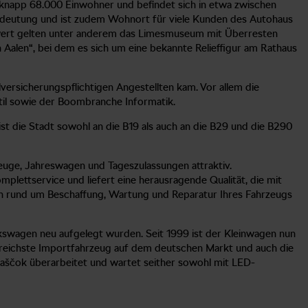
t knapp 68.000 Einwohner und befindet sich in etwa zwischen
e Bedeutung und ist zudem Wohnort für viele Kunden des Autohaus
nswert gelten unter anderem das Limesmuseum mit Überresten
 Aalen“, bei dem es sich um eine bekannte Relieffigur am Rathaus
ersicherungspflichtigen Angestellten kam. Vor allem die
xtil sowie der Boombranche Informatik.
t die Stadt sowohl an die B19 als auch an die B29 und die B290
euge, Jahreswagen und Tageszulassungen attraktiv.
lettservice und liefert eine herausragende Qualität, die mit
en rund um Beschaffung, Wartung und Reparatur Ihres Fahrzeugs
kswagen neu aufgelegt wurden. Seit 1999 ist der Kleinwagen nun
lgreichste Importfahrzeug auf dem deutschen Markt und auch die
adaščok überarbeitet und wartet seither sowohl mit LED-