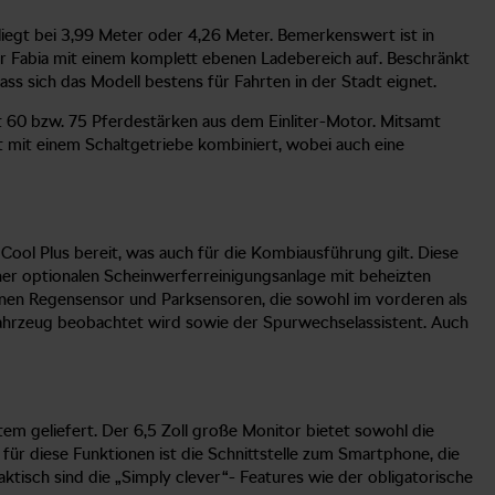
liegt bei 3,99 Meter oder 4,26 Meter. Bemerkenswert ist in
der Fabia mit einem komplett ebenen Ladebereich auf. Beschränkt
s sich das Modell bestens für Fahrten in der Stadt eignet.
t 60 bzw. 75 Pferdestärken aus dem Einliter-Motor. Mitsamt
st mit einem Schaltgetriebe kombiniert, wobei auch eine
ool Plus bereit, was auch für die Kombiausführung gilt. Diese
iner optionalen Scheinwerferreinigungsanlage mit beheizten
einen Regensensor und Parksensoren, die sowohl im vorderen als
 Fahrzeug beobachtet wird sowie der Spurwechselassistent. Auch
 geliefert. Der 6,5 Zoll große Monitor bietet sowohl die
für diese Funktionen ist die Schnittstelle zum Smartphone, die
isch sind die „Simply clever“- Features wie der obligatorische