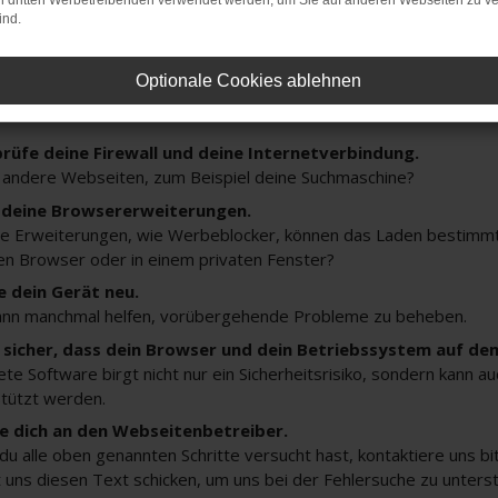
on dritten Werbetreibenden verwendet werden, um Sie auf anderen Webseiten zu ve
ler: Network Error
ind.
Optionale Cookies ablehnen
n ist ein Fehler aufgetreten.
ein paar Tipps, die dir helfen können:
rüfe deine Firewall und deine Internetverbindung.
 andere Webseiten, zum Beispiel deine Suchmaschine?
 deine Browsererweiterungen.
 Erweiterungen, wie Werbeblocker, können das Laden bestimmter 
n Browser oder in einem privaten Fenster?
e dein Gerät neu.
ann manchmal helfen, vorübergehende Probleme zu beheben.
e sicher, dass dein Browser und dein Betriebssystem auf de
ete Software birgt nicht nur ein Sicherheitsrisiko, sondern kann 
tützt werden.
 dich an den Webseitenbetreiber.
u alle oben genannten Schritte versucht hast, kontaktiere uns 
 uns diesen Text schicken, um uns bei der Fehlersuche zu unters