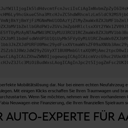
CJuYW1lIjogIk5ldHdvcmtFcnJvciIsCiAgImNvbmZpZyI6IHs
0cHM6Ly9hcGkueC5ha3MtcHJvZC5hdWRhcmlzLm5ldC92MS9jb
TVmNjBkYjBmYjFiMGNmMmU1ODAzYjZlMyZmaWx0ZXJbMF1bZml
0ZXJbMV1bZmllbGRdPW1vZGVsJmZpbHRlclsxXVt2YWx1ZV09J
GE5YTUyMzAyNTAwMWU3MCUyMiU3RCU1RCZmaWx0ZXJbMV1bb3B
0ZXJbMl1bdmFsdWVdPSU1QiUyMk5FVyUyMiU1RCZmaWx0ZXJbM
F1bb3JkZXJdPURFU0Mmc29ydFsxXVtmaWVsZF09aXNUb3Amc29
jZSZzb3J0WzJdW29yZGVyXT1BU0MmbGltaXQ9MjAmc2tpcD0wI
GwsCiAgICAiZXhwZWN0IjogewogICAgICAicmVzcG9uc2VUeXB
icHJvZ3Jlc3MiOiBudWxsLAogICAgInJpc2t5IjogZmFsc2UKI
erfekte Mobilitätslösung dar. Nur bei einem echten Neufahrzeug erha
legen. Mit einigen Klicks erschaffen Sie Ihren Traumwagen und bra
durchzustarten. Wenn Sie möchten, nehmen wir Ihren vorhandenen 
Fabia Neuwagen eine Finanzierung, die Ihren finanziellen Spielraum s
R AUTO-EXPERTE FÜR A