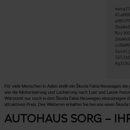
ewogI
AiaHR
aXRlP
ZmaWx
Mzc3O
ZmaWx
cnRbM
1wcml
IG51b
AgICA
Für viele Menschen in Aalen stellt ein Škoda Fabia Neuwagen die p
wie die Motorisierung und Lackierung nach Lust und Laune festzu
Wartezeit nur noch in den Škoda Fabia Neuwagen einzusteigen 
attraktiven Preis. Des Weiteren erhalten Sie bei uns einen Škoda 
AUTOHAUS SORG – IH