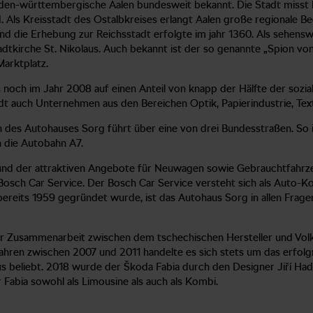
s baden-württembergische Aalen bundesweit bekannt. Die Stadt miss
nd. Als Kreisstadt des Ostalbkreises erlangt Aalen große regional
und die Erhebung zur Reichsstadt erfolgte im jahr 1360. Als sehe
adtkirche St. Nikolaus. Auch bekannt ist der so genannte „Spion von
Marktplatz.
och im Jahr 2008 auf einen Anteil von knapp der Hälfte der sozialv
tadt auch Unternehmen aus den Bereichen Optik, Papierindustrie, Te
 des Autohauses Sorg führt über eine von drei Bundesstraßen. So is
n die Autobahn A7.
grund der attraktiven Angebote für Neuwagen sowie Gebrauchtfahrz
ch Car Service. Der Bosch Car Service versteht sich als Auto-Komp
reits 1959 gegründet wurde, ist das Autohaus Sorg in allen Frag
er Zusammenarbeit zwischen dem tschechischen Hersteller und Vol
 Jahren zwischen 2007 und 2011 handelte es sich stets um das erfo
aus beliebt. 2018 wurde der Škoda Fabia durch den Designer Jiří H
 Fabia sowohl als Limousine als auch als Kombi.