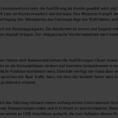
he Limousinenform oder die Ausführung als Kombi gewählt wird und 
1.395 Liter im Kombi erweitert werden kann. Des Weiteren trumpft 
erfügung Der Wendekreis des Fahrzeugs liegt bei 10,40 Meter, sodas
noch mit Benzinaggregaten. Die Bandbreite ist enorm und beginnt mi
 den Asphalt bringen. Der obligatorische Vorderradantrieb wird mei
nten. Neben dem Basismodell stehen die Ausführungen Clever sowie C
eits an die Kompaktklasse denken und bestehen beispielsweise in e
licht-Funktion kombiniert wird. Ebenfalls verfügt der Fabia über 
ersprechen der Rear Traffic Alert, mit dem der Verkehr hinter dem
 problemlos erkannt.
rd das Fahrzeug mitsamt einem umfangreichen Entertainment-System
ie Stauwarnungen online und in Echtzeit zu synchronisieren. Basis 
n wurde an USB-Anschlüsse gedacht, die zum Aufladen dienen. Prakt