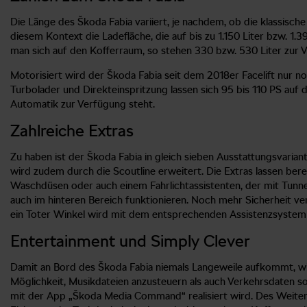
Die Länge des Škoda Fabia variiert, je nachdem, ob die klassisc
diesem Kontext die Ladefläche, die auf bis zu 1.150 Liter bzw. 
man sich auf den Kofferraum, so stehen 330 bzw. 530 Liter zur V
Motorisiert wird der Škoda Fabia seit dem 2018er Facelift nur 
Turbolader und Direkteinspritzung lassen sich 95 bis 110 PS auf
Automatik zur Verfügung steht.
Zahlreiche Extras
Zu haben ist der Škoda Fabia in gleich sieben Ausstattungsvaria
wird zudem durch die Scoutline erweitert. Die Extras lassen ber
Waschdüsen oder auch einem Fahrlichtassistenten, der mit Tunnel
auch im hinteren Bereich funktionieren. Noch mehr Sicherheit v
ein Toter Winkel wird mit dem entsprechenden Assistenzsystem
Entertainment und Simply Clever
Damit an Bord des Škoda Fabia niemals Langeweile aufkommt, wi
Möglichkeit, Musikdateien anzusteuern als auch Verkehrsdaten sow
mit der App „Škoda Media Command“ realisiert wird. Des Weitere