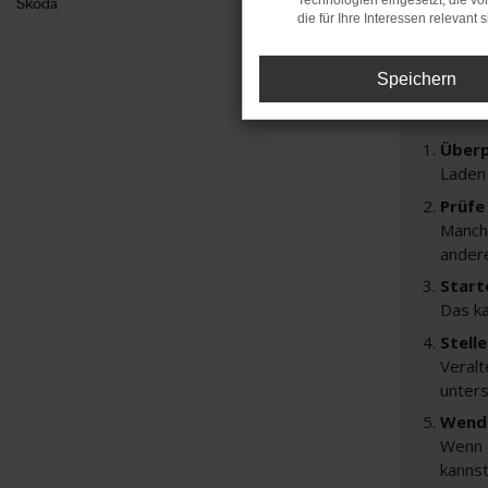
Technologien eingesetzt, die v
Škoda
Feh
die für Ihre Interessen relevant s
Speichern
Beim Lade
Hier sind 
Überp
Laden
Prüfe
Manche
andere
Start
Das k
Stell
Veralt
unters
Wende
Wenn d
kannst