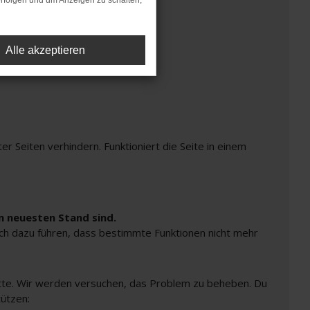
rfolgen und um Anzeigen zu schalten,
Alle akzeptieren
Seiten verhindern. Funktioniert die Seite in einem
m neuesten Stand sind.
auch dazu führen, dass bestimmte Funktionen nicht mehr
bitte. Wir werden versuchen, das Problem zu beheben. Du
tützen: