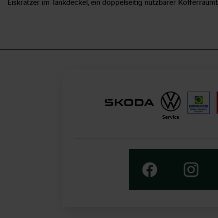
Eiskratzer im Tankdeckel, ein doppelseitig nutzbarer Kofferrau