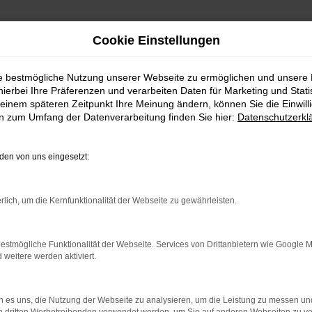
Cookie Einstellungen
ie bestmögliche Nutzung unserer Webseite zu ermöglichen und unsere
hierbei Ihre Präferenzen und verarbeiten Daten für Marketing und Stati
rvice nach Aalen
einem späteren Zeitpunkt Ihre Meinung ändern, können Sie die Einwillig
en zum Umfang der Datenverarbeitung finden Sie hier:
Datenschutzerkl
Lieferservice nach Aalen
en von uns eingesetzt:
em Škoda Fabia Neuwagen
rlich, um die Kernfunktionalität der Webseite zu gewährleisten.
die bestmögliche Wahl. Sie profitieren auf diese Weise von sämtli
ch auch die aktuellen Extras und Assistenzsysteme sowie die umfang
 gegenüber der Konkurrenz punktet. Beim Autohaus Sorg setzen wir
estmögliche Funktionalität der Webseite. Services von Drittanbietern wie Google 
eitere werden aktiviert.
nd Umgebung steigen Sie in ein Modell, das weit unter dem Listenpr
ung freuen.
 es uns, die Nutzung der Webseite zu analysieren, um die Leistung zu messen u