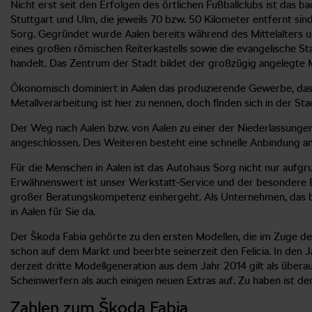
Nicht erst seit den Erfolgen des örtlichen Fußballclubs ist da
Stuttgart und Ulm, die jeweils 70 bzw. 50 Kilometer entfernt si
Sorg. Gegründet wurde Aalen bereits während des Mittelalters 
eines großen römischen Reiterkastells sowie die evangelische St
handelt. Das Zentrum der Stadt bildet der großzügig angelegte 
Ökonomisch dominiert in Aalen das produzierende Gewerbe, das n
Metallverarbeitung ist hier zu nennen, doch finden sich in der S
Der Weg nach Aalen bzw. von Aalen zu einer der Niederlassungen
angeschlossen. Des Weiteren besteht eine schnelle Anbindung a
Für die Menschen in Aalen ist das Autohaus Sorg nicht nur auf
Erwähnenswert ist unser Werkstatt-Service und der besondere Bos
großer Beratungskompetenz einhergeht. Als Unternehmen, das be
in Aalen für Sie da.
Der Škoda Fabia gehörte zu den ersten Modellen, die im Zuge d
schon auf dem Markt und beerbte seinerzeit den Felicia. In den
derzeit dritte Modellgeneration aus dem Jahr 2014 gilt als über
Scheinwerfern als auch einigen neuen Extras auf. Zu haben ist der
Zahlen zum Škoda Fabia