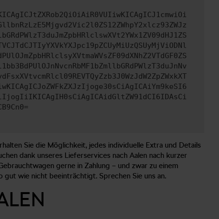
KICAgICJtZXRob2QiOiAiR0VUIiwKICAgICJ1cmwiOi
GllbnRzLzE5Mjgvd2Vic2l0ZS12ZWhpY2xlcz93ZWJz
lbGRdPWlzT3duJmZpbHRlclswXVt2YWx1ZV09dHJ1ZS
TVCJTdCJTIyYXVkYXJpc19pZCUyMiUzQSUyMjViODNl
dPUlOJmZpbHRlclsyXVtmaWVsZF09dXNhZ2VTdGF0ZS
l1bb3BdPUlOJnNvcnRbMF1bZmllbGRdPWlzT3duJnNv
ydFsxXVtvcmRlcl09REVTQyZzb3J0WzJdW2ZpZWxkXT
iwKICAgICJoZWFkZXJzIjoge30sCiAgICAiYm9keSI6
lIjogIiIKICAgIH0sCiAgICAidGltZW91dCI6IDAsCi
CB9Cn0=
lten Sie die Möglichkeit, jedes individuelle Extra und Details
uchen dank unseres Lieferservices nach Aalen nach kurzer
Gebrauchtwagen gerne in Zahlung – und zwar zu einem
o gut wie nicht beeinträchtigt. Sprechen Sie uns an.
ALEN