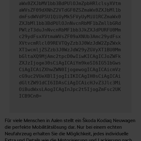
aWx0ZXJbMV1bb3BdPUlOJmZpbHRlclsyXVtm
aWVsZF09dXNhZ2VTdGF0ZSZmaWx0ZXJbMl1b
dmFsdWVdPSU1QiUyMk5FVyUyMiU1RCZmaWx0
ZXJbMl1bb3BdPUlOJnNvcnRbMF1bZmllbGRd
PWlzT3duJnNvcnRbMF1bb3JkZXJdPURFU0Mm
c29ydFsxXVtmaWVsZF09aXNUb3Amc29ydFsx
XVtvcmRlcl09REVTQyZzb3J0WzJdW2ZpZWxk
XT1wcmljZSZzb3J0WzJdW29yZGVyXT1BU0Mm
bGltaXQ9MjAmc2tpcD0wIiwKICAgICJoZWFk
ZXJzIjoge30sCiAgICAiYm9keSI6IG51bGws
CiAgICAiZXhwZWN0IjogewogICAgICAicmVz
cG9uc2VUeXBlIjogIiIKICAgIH0sCiAgICAi
dGltZW91dCI6IDAsCiAgICAicHJvZ3Jlc3Mi
OiBudWxsLAogICAgInJpc2t5IjogZmFsc2UK
ICB9Cn0=
Für viele Menschen in Aalen stellt ein Škoda Kodiaq Neuwagen
die perfekte Mobilitätslösung dar. Nur bei einem echten
Neufahrzeug erhalten Sie die Möglichkeit, jedes individuelle
Extra und Details wie die Motorisierung und Lackierung nach