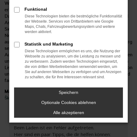
Weise von sämtlichen Vorzügen, die das Modell bietet und
Funktional
erhalten ein Fahrzeug aus der aktuellen Modellgeneration.
Damit verbunden sind natürlich auch die aktuellen Extras und
Diese Technologien bieten die bestmögliche Funktionalität
der Webseite. Services von Drittanbietern wie Google
Assistenzsysteme sowie die umfangreiche
Maps, Chats, Fahrzeugbewertungssystem und weitere
Sicherheitsausstattung. Fakt ist, dass der Škoda Kodiaq
werden aktiviert.
Neuwagen in jeder Modellgeneration verbessert wurde und
auch gegenüber der Konkurrenz punktet. Beim Autohaus Sorg
Statistik und Marketing
setzen wir mit einem unschlagbar günstigen Preis noch ein
Diese Technologien ermöglichen es uns, die Nutzung der
Ausrufezeichen dahinter. Mit unserem Lieferservice nach Aalen
Webseite zu analysieren, um die Leistung zu messen und
und Umgebung steigen Sie in ein Modell, das weit unter dem
zu verbessern. Zudem werden Technologien eingesetzt,
die von dritten Werbetreibenden verwendet werden, um
Listenpreis angeboten wird. Darüber hinaus profitieren Sie von
Sie auf anderen Webseiten zu verfolgen und um Anzeigen
unserer Erfahrung und dürfen sich auf eine umfangreiche und
zu schalten, die für Ihre Interessen relevant sind.
faire Beratung freuen.
Marken
Speichern
Škoda
Optionale Cookies ablehnen
Alle akzeptieren
Fehler: Network Error
Beim Laden ist ein Fehler aufgetreten.
Hier sind ein paar Tipps, die dir helfen können: