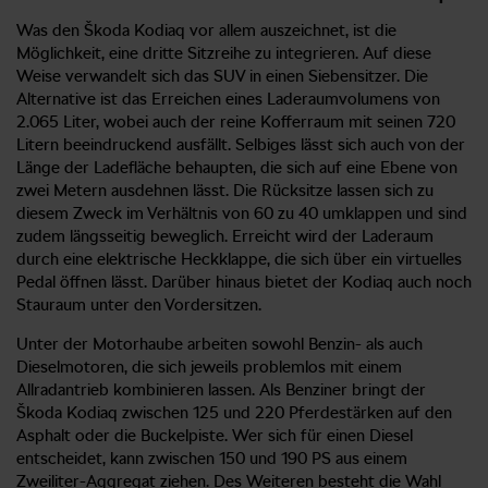
Was den Škoda Kodiaq vor allem auszeichnet, ist die
Möglichkeit, eine dritte Sitzreihe zu integrieren. Auf diese
Weise verwandelt sich das SUV in einen Siebensitzer. Die
Alternative ist das Erreichen eines Laderaumvolumens von
2.065 Liter, wobei auch der reine Kofferraum mit seinen 720
Litern beeindruckend ausfällt. Selbiges lässt sich auch von der
Länge der Ladefläche behaupten, die sich auf eine Ebene von
zwei Metern ausdehnen lässt. Die Rücksitze lassen sich zu
diesem Zweck im Verhältnis von 60 zu 40 umklappen und sind
zudem längsseitig beweglich. Erreicht wird der Laderaum
durch eine elektrische Heckklappe, die sich über ein virtuelles
Pedal öffnen lässt. Darüber hinaus bietet der Kodiaq auch noch
Stauraum unter den Vordersitzen.
Unter der Motorhaube arbeiten sowohl Benzin- als auch
Dieselmotoren, die sich jeweils problemlos mit einem
Allradantrieb kombinieren lassen. Als Benziner bringt der
Škoda Kodiaq zwischen 125 und 220 Pferdestärken auf den
Asphalt oder die Buckelpiste. Wer sich für einen Diesel
entscheidet, kann zwischen 150 und 190 PS aus einem
Zweiliter-Aggregat ziehen. Des Weiteren besteht die Wahl