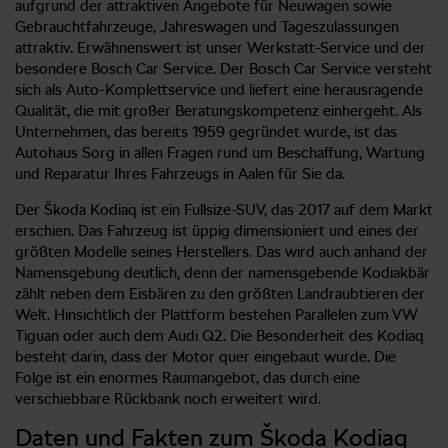
aufgrund der attraktiven Angebote für Neuwagen sowie
Gebrauchtfahrzeuge, Jahreswagen und Tageszulassungen
attraktiv. Erwähnenswert ist unser Werkstatt-Service und der
besondere Bosch Car Service. Der Bosch Car Service versteht
sich als Auto-Komplettservice und liefert eine herausragende
Qualität, die mit großer Beratungskompetenz einhergeht. Als
Unternehmen, das bereits 1959 gegründet wurde, ist das
Autohaus Sorg in allen Fragen rund um Beschaffung, Wartung
und Reparatur Ihres Fahrzeugs in Aalen für Sie da.
Der Škoda Kodiaq ist ein Fullsize-SUV, das 2017 auf dem Markt
erschien. Das Fahrzeug ist üppig dimensioniert und eines der
größten Modelle seines Herstellers. Das wird auch anhand der
Namensgebung deutlich, denn der namensgebende Kodiakbär
zählt neben dem Eisbären zu den größten Landraubtieren der
Welt. Hinsichtlich der Plattform bestehen Parallelen zum VW
Tiguan oder auch dem Audi Q2. Die Besonderheit des Kodiaq
besteht darin, dass der Motor quer eingebaut wurde. Die
Folge ist ein enormes Raumangebot, das durch eine
verschiebbare Rückbank noch erweitert wird.
Daten und Fakten zum Škoda Kodiaq