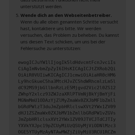
unterstützt werden.
Wende dich an den Webseitenbetreiber.
Wenn du alle oben genannten Schritte versucht
hast, kontaktiere uns bitte. Wir werden
versuchen, das Problem zu beheben. Du kannst
uns diesen Text schicken, um uns bei der
Fehlersuche zu unterstützen:
ewogICJuYW1lIjogIk5ldHdvcmtFcnJvciIs
CiAgImNvbmZpZyI6IHsKICAgICJtZXRob2Qi
OiAiR0VUIiwKICAgICJ1cmwiOiAiaHR0cHM6
Ly9hcGkueC5ha3MtcHJvZC5hdWRhcmlzLm5l
dC92MS9jbGllbnRzLzE5Mjgvd2Vic2l0ZS12
ZWhpY2xlcz93ZWJzaXRlPTVmNjBkYjBmYjFi
MGNmMmU1ODAzYjZlMyZmaWx0ZXJbMF1bZmll
bGRdPWlzT3duJmZpbHRlclswXVt2YWx1ZV09
dHJ1ZSZmaWx0ZXJbMV1bZmllbGRdPW1vZGVs
JmZpbHRlclsxXVt2YWx1ZV09JTVCJTdCJTIy
YXVkYXJpc19pZCUyMiUzQSUyMjViODNlMzc3
OGE5YTUyMzAyNTAwMWZjZiUyMiU3RCU1RCZm