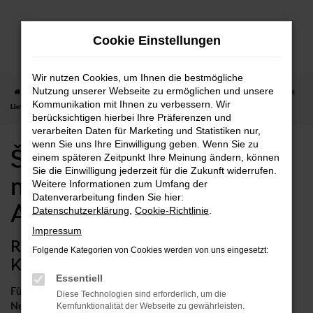
Zum
Hauptinhalt
Cookie Einstellungen
springen
Wir nutzen Cookies, um Ihnen die bestmögliche
Nutzung unserer Webseite zu ermöglichen und unsere
Startseite
Aalen
Škoda
Škoda Kodiaq
Škoda Kodiaq Neuwagen mit
Kommunikation mit Ihnen zu verbessern. Wir
Lieferservice nach Aalen
berücksichtigen hierbei Ihre Präferenzen und
verarbeiten Daten für Marketing und Statistiken nur,
wenn Sie uns Ihre Einwilligung geben. Wenn Sie zu
Škoda Kodiaq Neuwagen
einem späteren Zeitpunkt Ihre Meinung ändern, können
Sie die Einwilligung jederzeit für die Zukunft widerrufen.
mit Lieferservice nach
Weitere Informationen zum Umfang der
Datenverarbeitung finden Sie hier:
Aalen
Datenschutzerklärung
,
Cookie-Richtlinie
.
Impressum
Rundum sorglos mit einem Škoda
Folgende Kategorien von Cookies werden von uns eingesetzt:
Kodiaq Neuwagen in Aalen
Essentiell
Für Fahrten in Aalen und Umgebung ist ein Škoda Kodiaq
Diese Technologien sind erforderlich, um die
Neuwagen die bestmögliche Wahl. Sie profitieren auf diese
Kernfunktionalität der Webseite zu gewährleisten.