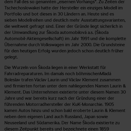
dem Fall des so genannten „eisernen Vorhangs“. Zu Zeiten der
Tschechoslowakei hatte der Hersteller ein einziges Modell im
Portfolio und bot dieses in 30 Ländern an. Heute sind es
sieben Modellreihen und deutlich mehr Ausstattungsvarianten,
die weltweit gefragt sind. Einer der Gründe liegt sicherlich in
der Umwandlung zur Škoda automobilová a.s. (Škoda
Automobil-Aktiengesellschaft) im Jahr 1991 und die komplette
Übernahme durch Volkswagen im Jahr 2000. Die Grundsteine
für den heutigen Erfolg wurden jedoch schon deutlich früher
gelegt.
Die Wurzeln von Škoda liegen in einer Werkstatt für
Fahrradreparaturen. Im damals noch böhmischenMladá
Boleslav trafen Václav Laurin und Václav Klement zusammen
und firmierten fortan unter dem nahliegenden Namen Laurin &
Klement. Das Unternehmen existierte unter diesem Namen 30
Jahre und war bereits kurz nach der Gründung einer der
führenden Motorradhersteller der KuK-Monarchie. 1905
kamen Autos hinzu und schon bald eroberte Laurin & Klement
neben dem eigenen Land auch Russland, Japan sowie
Neuseeland und Südamerika. Der Name Škoda existierte zu
diesem Zeitpunkt bereits und bezeichnete einen 1859