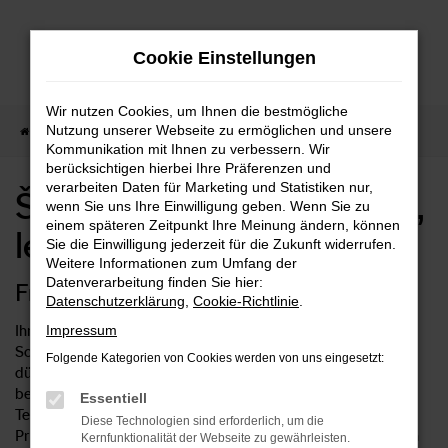
Zum
Hauptinhalt
Cookie Einstellungen
springen
Wir nutzen Cookies, um Ihnen die bestmögliche
Nutzung unserer Webseite zu ermöglichen und unsere
Startseite
Škoda kaufen, finanzieren, leasen
Kommunikation mit Ihnen zu verbessern. Wir
berücksichtigen hierbei Ihre Präferenzen und
verarbeiten Daten für Marketing und Statistiken nur,
Škoda kaufen, finanzieren,
wenn Sie uns Ihre Einwilligung geben. Wenn Sie zu
einem späteren Zeitpunkt Ihre Meinung ändern, können
leasen
Sie die Einwilligung jederzeit für die Zukunft widerrufen.
Weitere Informationen zum Umfang der
Datenverarbeitung finden Sie hier:
Freuen Sie sich auf Ihren neuen Škoda
Datenschutzerklärung
,
Cookie-Richtlinie
.
Ihr neuer Škoda warten bereits auf Sie. Bei Ihrem Autohaus
Impressum
Sorg gelangen Sie sorgenfrei an ein neues Fahrzeug und
Folgende Kategorien von Cookies werden von uns eingesetzt:
dürfen sich auf jede Menge Vorteile freuen. Wussten Sie
beispielsweise, dass die Modelle von Škoda in nahezu jedem
Essentiell
Test die Nase vorn haben? Und dass Sie bei uns besondere
Diese Technologien sind erforderlich, um die
Preisvorteile genießen? Seit sechs Jahrzehnten beschäftigen
Kernfunktionalität der Webseite zu gewährleisten.