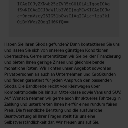
ICAgICJyZXNwb25zZVR5cGUiOiAiIgogICAg
fSwKICAgICJ0aW1lb3V0IjogMCwKICAgICJw
cm9ncmVzcyI6IG51bGwsCiAgICAicmlza3ki
OiBmYWxzZQogIH0KfQ==
Haben Sie Ihren Škoda gefunden? Dann kontaktieren Sie uns
und lassen Sie sich von unseren günstigen Konditionen
überraschen. Gerne unterstützen wir Sie bei der Finanzierung
und bieten Ihnen geringe Zinsen und gleichbleibende
monatliche Raten. Wir richten unser Angebot sowohl an
Privatpersonen als auch an Unternehmen und Großkunden
und finden garantiert für jeden Anspruch den passenden
Škoda. Die Bandbreite reicht von Kleinwagen über
Kompaktmodelle bis hin zur Mittelklasse sowie Vans und SUV.
Auf Wunsch nehmen wir gerne auch Ihr aktuelles Fahrzeug in
Zahlung und unterbreiten Ihnen hierfür einen rundum fairen
Preis. Die freundliche Beratung und die ausführliche
Beantwortung all Ihrer Fragen stellt für uns eine
Selbstverständlichkeit dar. Wir freuen uns auf Sie.