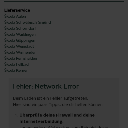
Lieferservice
Škoda Aalen
Škoda Schwäbisch Gmünd
Škoda Schorndorf
Škoda Waiblingen
Škoda Göppingen
Škoda Weinstadt
Škoda Winnenden
Škoda Remshalden
Škoda Fellbach
Škoda Kernen
Fehler: Network Error
Beim Laden ist ein Fehler aufgetreten.
Hier sind ein paar Tipps, die dir helfen können:
Überprüfe deine Firewall und deine
Internetverbindung.
Laden andere Webseiten, zum Beispiel deine