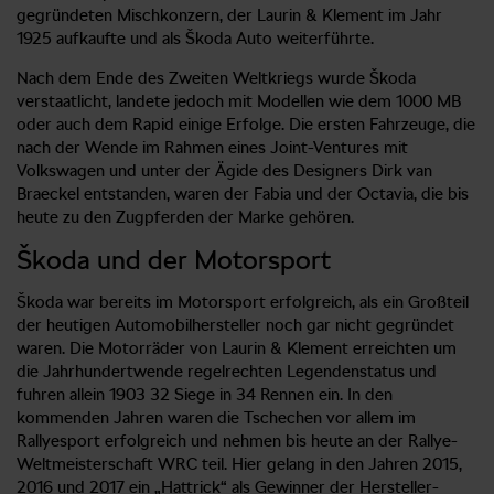
gegründeten Mischkonzern, der Laurin & Klement im Jahr
1925 aufkaufte und als Škoda Auto weiterführte.
Nach dem Ende des Zweiten Weltkriegs wurde Škoda
verstaatlicht, landete jedoch mit Modellen wie dem 1000 MB
oder auch dem Rapid einige Erfolge. Die ersten Fahrzeuge, die
nach der Wende im Rahmen eines Joint-Ventures mit
Volkswagen und unter der Ägide des Designers Dirk van
Braeckel entstanden, waren der Fabia und der Octavia, die bis
heute zu den Zugpferden der Marke gehören.
Škoda und der Motorsport
Škoda war bereits im Motorsport erfolgreich, als ein Großteil
der heutigen Automobilhersteller noch gar nicht gegründet
waren. Die Motorräder von Laurin & Klement erreichten um
die Jahrhundertwende regelrechten Legendenstatus und
fuhren allein 1903 32 Siege in 34 Rennen ein. In den
kommenden Jahren waren die Tschechen vor allem im
Rallyesport erfolgreich und nehmen bis heute an der Rallye-
Weltmeisterschaft WRC teil. Hier gelang in den Jahren 2015,
2016 und 2017 ein „Hattrick“ als Gewinner der Hersteller-