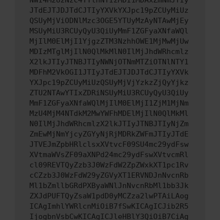
NWI4M2UzNzc4YTlhNTIzMDI1MDAxZmNmJTIy
JTdEJTJDJTdCJTIyYXVkYXJpc19pZCUyMiUz
QSUyMjViODNlMzc3OGE5YTUyMzAyNTAwMjEy
MSUyMiU3RCUyQyU3QiUyMmF1ZGFyaXNfaWQl
MjIlM0ElMjI1YjgzZTM3NzhhOWE1MjMwMjUw
MDIzMTglMjIlN0QlMkMlN0IlMjJhdWRhcmlz
X2lkJTIyJTNBJTIyNWNjOTNmMTZiOTNlNTY1
MDFhM2VkOGI1JTIyJTdEJTJDJTdCJTIyYXVk
YXJpc19pZCUyMiUzQSUyMjVjYzkzZjQyYjkz
ZTU2NTAwYTIxZDRiNSUyMiU3RCUyQyU3QiUy
MmF1ZGFyaXNfaWQlMjIlM0ElMjI1ZjM1MjNm
MzU4MjM4NTdkM2MwYWFhMDElMjIlN0QlMkMl
N0IlMjJhdWRhcmlzX2lkJTIyJTNBJTIyNjZm
ZmEwMjNmYjcyZGYyNjRjMDRkZWFmJTIyJTdE
JTVEJmZpbHRlclsxXVtvcF09SU4mc29ydFsw
XVtmaWVsZF09aXNPd24mc29ydFswXVtvcmRl
cl09REVTQyZzb3J0WzFdW2ZpZWxkXT1pc1Rv
cCZzb3J0WzFdW29yZGVyXT1ERVNDJnNvcnRb
Ml1bZmllbGRdPXByaWNlJnNvcnRbMl1bb3Jk
ZXJdPUFTQyZsaW1pdD0yMCZza2lwPTAiLAog
ICAgImhlYWRlcnMiOiB7fSwKICAgICJib2R5
IjogbnVsbCwKICAgICJleHBlY3QiOiB7CiAg