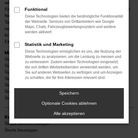
wir uns mit Autos und sind bereits seit 1992 Vertragshändler
für Škoda. In stilvollem Ambiente erhalten Sie bei uns sowohl
Funktional
Neuwagen als auch Jahreswagen, sowohl günstige
Diese Technologien bieten die bestmögliche Funktionalität
Tageszulassungen als auch einen Gebrauchtwagen. Zudem
der Webseite. Services von Drittanbietern wie Google
Maps, Chats, Fahrzeugbewertungssystem und weitere
nutzen Sie rund um die Uhr unseren Škoda Konfigurator und
werden aktiviert.
kreieren mit wenigen Klicks Ihr Traumfahrzeug inklusive aller
Extras.
Statistik und Marketing
Diese Technologien ermöglichen es uns, die Nutzung der
Modelle
Webseite zu analysieren, um die Leistung zu messen und
Škoda Fabia
zu verbessern. Zudem werden Technologien eingesetzt,
Škoda Karoq
die von dritten Werbetreibenden verwendet werden, um
Škoda Kodiaq
Sie auf anderen Webseiten zu verfolgen und um Anzeigen
zu schalten, die für Ihre Interessen relevant sind.
Škoda Octavia
Škoda Superb
Škoda Kamiq
Speichern
Škoda Scala
Optionale Cookies ablehnen
Alle akzeptieren
Kategorie
Škoda Gebrauchtwagen
Škoda Neuwagen