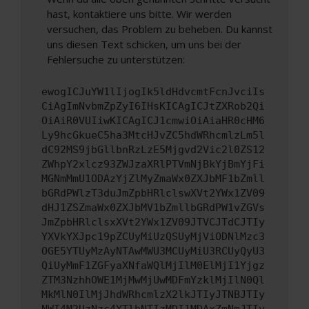
hast, kontaktiere uns bitte. Wir werden
versuchen, das Problem zu beheben. Du kannst
uns diesen Text schicken, um uns bei der
Fehlersuche zu unterstützen:
ewogICJuYW1lIjogIk5ldHdvcmtFcnJvciIs
CiAgImNvbmZpZyI6IHsKICAgICJtZXRob2Qi
OiAiR0VUIiwKICAgICJ1cmwiOiAiaHR0cHM6
Ly9hcGkueC5ha3MtcHJvZC5hdWRhcmlzLm5l
dC92MS9jbGllbnRzLzE5Mjgvd2Vic2l0ZS12
ZWhpY2xlcz93ZWJzaXRlPTVmNjBkYjBmYjFi
MGNmMmU1ODAzYjZlMyZmaWx0ZXJbMF1bZmll
bGRdPWlzT3duJmZpbHRlclswXVt2YWx1ZV09
dHJ1ZSZmaWx0ZXJbMV1bZmllbGRdPW1vZGVs
JmZpbHRlclsxXVt2YWx1ZV09JTVCJTdCJTIy
YXVkYXJpc19pZCUyMiUzQSUyMjViODNlMzc3
OGE5YTUyMzAyNTAwMWU3MCUyMiU3RCUyQyU3
QiUyMmF1ZGFyaXNfaWQlMjIlM0ElMjI1Yjgz
ZTM3NzhhOWE1MjMwMjUwMDFmYzklMjIlN0Ql
MkMlN0IlMjJhdWRhcmlzX2lkJTIyJTNBJTIy