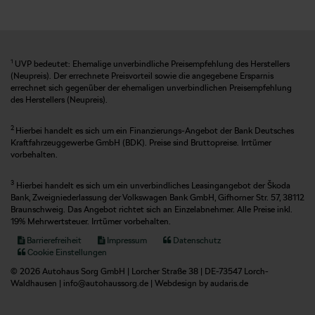
1
UVP bedeutet: Ehemalige unverbindliche Preisempfehlung des Herstellers
(Neupreis). Der errechnete Preisvorteil sowie die angegebene Ersparnis
errechnet sich gegenüber der ehemaligen unverbindlichen Preisempfehlung
des Herstellers (Neupreis).
2
Hierbei handelt es sich um ein Finanzierungs-Angebot der Bank Deutsches
Kraftfahrzeuggewerbe GmbH (BDK). Preise sind Bruttopreise. Irrtümer
vorbehalten.
3
Hierbei handelt es sich um ein unverbindliches Leasingangebot der Škoda
Bank, Zweigniederlassung der Volkswagen Bank GmbH, Gifhorner Str. 57, 38112
Braunschweig. Das Angebot richtet sich an Einzelabnehmer. Alle Preise inkl.
19% Mehrwertsteuer. Irrtümer vorbehalten.
Barrierefreiheit
Impressum
Datenschutz
Cookie Einstellungen
© 2026 Autohaus Sorg GmbH | Lorcher Straße 38 | DE-73547 Lorch-
Waldhausen |
info@autohaussorg.de
|
Webdesign by audaris.de