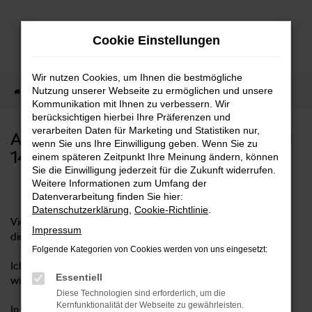
Zum
Hauptinhalt
Cookie Einstellungen
springen
Wir nutzen Cookies, um Ihnen die bestmögliche
Nutzung unserer Webseite zu ermöglichen und unsere
Startseite
Abwesend
Kommunikation mit Ihnen zu verbessern. Wir
berücksichtigen hierbei Ihre Präferenzen und
verarbeiten Daten für Marketing und Statistiken nur,
ABWESENHEIT MARKUS SORG VOM
wenn Sie uns Ihre Einwilligung geben. Wenn Sie zu
14.09.2024 - 17.11.2024
einem späteren Zeitpunkt Ihre Meinung ändern, können
Sie die Einwilligung jederzeit für die Zukunft widerrufen.
Weitere Informationen zum Umfang der
Datenverarbeitung finden Sie hier:
Datenschutzerklärung
,
Cookie-Richtlinie
.
Vielen Dank, dass Sie mir eine Email geschickt haben und auf
Impressum
diesen Link geklickt haben.
Folgende Kategorien von Cookies werden von uns eingesetzt:
Ich mache gerade ein Sabbatical und bin ab dem 18.11.2024
Essentiell
wieder im Unternehmen.
Diese Technologien sind erforderlich, um die
Kernfunktionalität der Webseite zu gewährleisten.
In dieser Zeit werde ich von folgenden Kollegen vertreten: