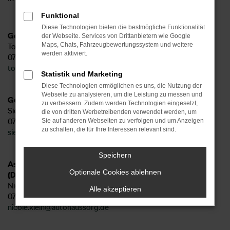
Funktional
Diese Technologien bieten die bestmögliche Funktionalität
Geschäftsleitung:
der Webseite. Services von Drittanbietern wie Google
Maps, Chats, Fahrzeugbewertungssystem und weitere
Tobias Sorg
werden aktiviert.
07171-909828-18
tobias.sorg@autohaussorg.de
Statistik und Marketing
Diese Technologien ermöglichen es uns, die Nutzung der
Webseite zu analysieren, um die Leistung zu messen und
Geschäftsleitung:
zu verbessern. Zudem werden Technologien eingesetzt,
Sieglinde Sorg
die von dritten Werbetreibenden verwendet werden, um
07171-909828-12
Sie auf anderen Webseiten zu verfolgen und um Anzeigen
zu schalten, die für Ihre Interessen relevant sind.
sieglinde.sorg@autohaussorg.de
Speichern
Assistenz Geschäftsleitung & Assistenz Verkauf
Optionale Cookies ablehnen
(Disposition):
Nicole Klein
Alle akzeptieren
07171-909828-22
nicole.klein@autohaussorg.de