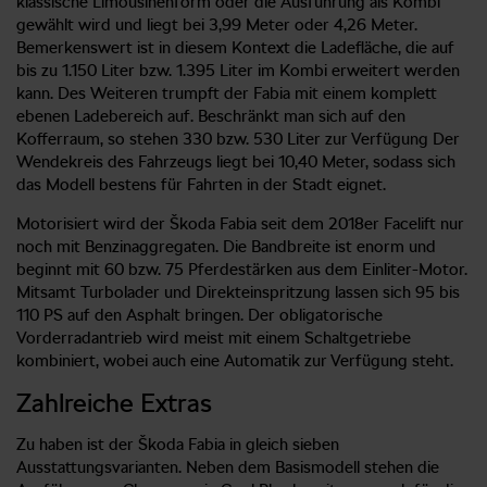
klassische Limousinenform oder die Ausführung als Kombi
gewählt wird und liegt bei 3,99 Meter oder 4,26 Meter.
Bemerkenswert ist in diesem Kontext die Ladefläche, die auf
bis zu 1.150 Liter bzw. 1.395 Liter im Kombi erweitert werden
kann. Des Weiteren trumpft der Fabia mit einem komplett
ebenen Ladebereich auf. Beschränkt man sich auf den
Kofferraum, so stehen 330 bzw. 530 Liter zur Verfügung Der
Wendekreis des Fahrzeugs liegt bei 10,40 Meter, sodass sich
das Modell bestens für Fahrten in der Stadt eignet.
Motorisiert wird der Škoda Fabia seit dem 2018er Facelift nur
noch mit Benzinaggregaten. Die Bandbreite ist enorm und
beginnt mit 60 bzw. 75 Pferdestärken aus dem Einliter-Motor.
Mitsamt Turbolader und Direkteinspritzung lassen sich 95 bis
110 PS auf den Asphalt bringen. Der obligatorische
Vorderradantrieb wird meist mit einem Schaltgetriebe
kombiniert, wobei auch eine Automatik zur Verfügung steht.
Zahlreiche Extras
Zu haben ist der Škoda Fabia in gleich sieben
Ausstattungsvarianten. Neben dem Basismodell stehen die