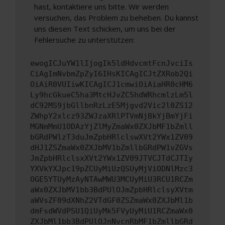
hast, kontaktiere uns bitte. Wir werden
versuchen, das Problem zu beheben. Du kannst
uns diesen Text schicken, um uns bei der
Fehlersuche zu unterstützen:
ewogICJuYW1lIjogIk5ldHdvcmtFcnJvciIs
CiAgImNvbmZpZyI6IHsKICAgICJtZXRob2Qi
OiAiR0VUIiwKICAgICJ1cmwiOiAiaHR0cHM6
Ly9hcGkueC5ha3MtcHJvZC5hdWRhcmlzLm5l
dC92MS9jbGllbnRzLzE5Mjgvd2Vic2l0ZS12
ZWhpY2xlcz93ZWJzaXRlPTVmNjBkYjBmYjFi
MGNmMmU1ODAzYjZlMyZmaWx0ZXJbMF1bZmll
bGRdPWlzT3duJmZpbHRlclswXVt2YWx1ZV09
dHJ1ZSZmaWx0ZXJbMV1bZmllbGRdPW1vZGVs
JmZpbHRlclsxXVt2YWx1ZV09JTVCJTdCJTIy
YXVkYXJpc19pZCUyMiUzQSUyMjViODNlMzc3
OGE5YTUyMzAyNTAwMWU3MCUyMiU3RCU1RCZm
aWx0ZXJbMV1bb3BdPUlOJmZpbHRlclsyXVtm
aWVsZF09dXNhZ2VTdGF0ZSZmaWx0ZXJbMl1b
dmFsdWVdPSU1QiUyMk5FVyUyMiU1RCZmaWx0
ZXJbMl1bb3BdPUlOJnNvcnRbMF1bZmllbGRd