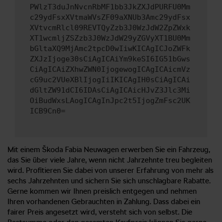
PWlzT3duJnNvcnRbMF1bb3JkZXJdPURFU0Mm
c29ydFsxXVtmaWVsZF09aXNUb3Amc29ydFsx
XVtvcmRlcl09REVTQyZzb3J0WzJdW2ZpZWxk
XT1wcmljZSZzb3J0WzJdW29yZGVyXT1BU0Mm
bGltaXQ9MjAmc2tpcD0wIiwKICAgICJoZWFk
ZXJzIjoge30sCiAgICAiYm9keSI6IG51bGws
CiAgICAiZXhwZWN0IjogewogICAgICAicmVz
cG9uc2VUeXBlIjogIiIKICAgIH0sCiAgICAi
dGltZW91dCI6IDAsCiAgICAicHJvZ3Jlc3Mi
OiBudWxsLAogICAgInJpc2t5IjogZmFsc2UK
ICB9Cn0=
Mit einem Škoda Fabia Neuwagen erwerben Sie ein Fahrzeug,
das Sie über viele Jahre, wenn nicht Jahrzehnte treu begleiten
wird. Profitieren Sie dabei von unserer Erfahrung von mehr als
sechs Jahrzehnten und sichern Sie sich unschlagbare Rabatte.
Gerne kommen wir Ihnen preislich entgegen und nehmen
Ihren vorhandenen Gebrauchten in Zahlung. Dass dabei ein
fairer Preis angesetzt wird, versteht sich von selbst. Die