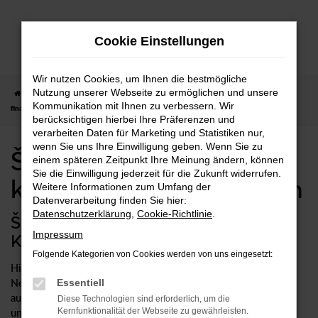
Zum
Hauptinhalt
Cookie Einstellungen
springen
Wir nutzen Cookies, um Ihnen die bestmögliche
Nutzung unserer Webseite zu ermöglichen und unsere
Startseite
Škoda
Škoda Fabia
Škoda Fabia Neuwagen kaufen,
Kommunikation mit Ihnen zu verbessern. Wir
finanzieren, leasen
berücksichtigen hierbei Ihre Präferenzen und
verarbeiten Daten für Marketing und Statistiken nur,
wenn Sie uns Ihre Einwilligung geben. Wenn Sie zu
Škoda Fabia Neuwagen
einem späteren Zeitpunkt Ihre Meinung ändern, können
Sie die Einwilligung jederzeit für die Zukunft widerrufen.
kaufen, finanzieren, leasen
Weitere Informationen zum Umfang der
Datenverarbeitung finden Sie hier:
Datenschutzerklärung
,
Cookie-Richtlinie
.
Škoda Fabia Neuwagen für
Impressum
Kompromisslose
Folgende Kategorien von Cookies werden von uns eingesetzt:
Hinsichtlich Qualität und Verarbeitung ist ein Škoda Fabia
Neuwagen in seiner Klasse schwer zu toppen. Sicher haben
Essentiell
auch Sie die vielen positiven Kritiken und Vergleiche gelesen
Diese Technologien sind erforderlich, um die
Kernfunktionalität der Webseite zu gewährleisten.
und sich nun für dieses Modell entschieden. Bei uns erhalten