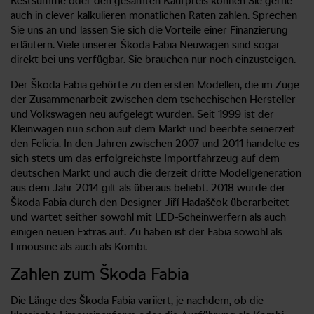
Restsumme oder den gesamten Kaufpreis können Sie gerne
auch in clever kalkulieren monatlichen Raten zahlen. Sprechen
Sie uns an und lassen Sie sich die Vorteile einer Finanzierung
erläutern. Viele unserer Škoda Fabia Neuwagen sind sogar
direkt bei uns verfügbar. Sie brauchen nur noch einzusteigen.
Der Škoda Fabia gehörte zu den ersten Modellen, die im Zuge
der Zusammenarbeit zwischen dem tschechischen Hersteller
und Volkswagen neu aufgelegt wurden. Seit 1999 ist der
Kleinwagen nun schon auf dem Markt und beerbte seinerzeit
den Felicia. In den Jahren zwischen 2007 und 2011 handelte es
sich stets um das erfolgreichste Importfahrzeug auf dem
deutschen Markt und auch die derzeit dritte Modellgeneration
aus dem Jahr 2014 gilt als überaus beliebt. 2018 wurde der
Škoda Fabia durch den Designer Jiří Hadaščok überarbeitet
und wartet seither sowohl mit LED-Scheinwerfern als auch
einigen neuen Extras auf. Zu haben ist der Fabia sowohl als
Limousine als auch als Kombi.
Zahlen zum Škoda Fabia
Die Länge des Škoda Fabia variiert, je nachdem, ob die