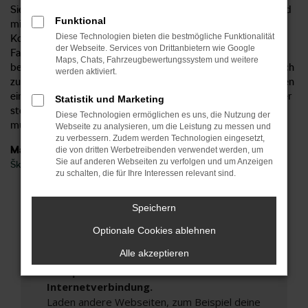
Sie Ihren Škoda Fabia in allen gängigen Ausstattungslinien und
Funktional
mit jeder Menge Extras. Nutzen Sie unseren Škoda Fabia
Diese Technologien bieten die bestmögliche Funktionalität
Konfigurator und erschaffen Sie mit wenigen Klicks das
der Webseite. Services von Drittanbietern wie Google
Fahrzeug ihrer Träume. Oder Sie entscheiden sich für ein
Maps, Chats, Fahrzeugbewertungssystem und weitere
bereits vorhandenes Modell, dass wir Ihnen selbstverständlich
werden aktiviert.
zu einem besonders günstigen Preis anbieten. Der Vorteil, den
ein Neuwagen bietet, besteht vor allem in der Sicherheit. Hier
Statistik und Marketing
stellen Sie sicher, dass alle Assistenzsystem an Bord sind und
Diese Technologien ermöglichen es uns, die Nutzung der
müssen keinerlei Abstriche hinnehmen.
Webseite zu analysieren, um die Leistung zu messen und
zu verbessern. Zudem werden Technologien eingesetzt,
Marken
die von dritten Werbetreibenden verwendet werden, um
Sie auf anderen Webseiten zu verfolgen und um Anzeigen
Škoda
zu schalten, die für Ihre Interessen relevant sind.
Fehler: Network Error
Speichern
Beim Laden ist ein Fehler aufgetreten.
Optionale Cookies ablehnen
Hier sind ein paar Tipps, die dir helfen können:
Alle akzeptieren
Überprüfe deine Firewall und deine
Internetverbindung.
Laden andere Webseiten, zum Beispiel deine