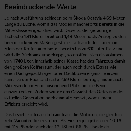
Beeindruckende Werte
Je nach Ausführung schlagen beim Škoda Octavia 4,69 Meter
Länge zu Buche, womit das Modell mancherorts bereits in die
Mittelklasse eingeordnet wird. Dabei ist der geräumige
Tscheche 1,81 Meter breit und 1,48 Meter hoch. Analog zu den
beeindruckenden Maßen gestaltet sich auch der Laderaum.
Allein der Kofferraum bietet bereits bis zu 610 Liter Platz und
wird die Rückbank umgeklappt, so eröffnet sich ein Volumen
von 1.740 Liter. Innerhalb seiner Klasse hat das Fahrzeug damit
den größten Kofferraum, der auch noch durch Extras wie
einen Dachgepäckträger oder Dachboxen ergänzt werden
kann. Da der Radstand satte 2,69 Meter beträgt, finden auch
Mitreisende im Fond ausreichend Platz, um die Beine
auszustrecken. Zudem wurde das Gewicht des Octavia in der
aktuellen Generation noch einmal gesenkt, womit mehr
Effizienz erreicht wird.
Das bezieht sich natürlich auch auf die Motoren, die gleich in
zehn Varianten bereitstehen. Als Einsteiger gelten der 1.0 TSI
mit 115 PS oder auch der 1.2 TSI mit 86 PS – beide als