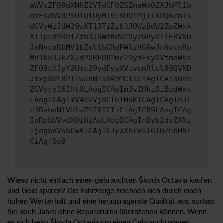
aWVsZF09dXNhZ2VTdGF0ZSZmaWx0ZXJbMl1b
dmFsdWVdPSU1QiUyMlVTRUQlMjIlNUQmZmls
dGVyWzJdW29wXT1JTiZzb3J0WzBdW2ZpZWxk
XT1pc093biZzb3J0WzBdW29yZGVyXT1ERVND
JnNvcnRbMV1bZmllbGRdPWlzVG9wJnNvcnRb
MV1bb3JkZXJdPURFU0Mmc29ydFsyXVtmaWVs
ZF09cHJpY2Umc29ydFsyXVtvcmRlcl09QVND
JmxpbWl0PTIwJnNraXA9MCIsCiAgICAiaGVh
ZGVycyI6IHt9LAogICAgImJvZHkiOiBudWxs
LAogICAgImV4cGVjdCI6IHsKICAgICAgInJl
c3BvbnNlVHlwZSI6ICIiCiAgICB9LAogICAg
InRpbWVvdXQiOiAwLAogICAgInByb2dyZXNz
IjogbnVsbCwKICAgICJyaXNreSI6IGZhbHNl
CiAgfQp9
Wieso nicht einfach einen gebrauchten Škoda Octavia kaufen
und Geld sparen? Die Fahrzeuge zeichnen sich durch einen
hohen Werterhalt und eine herausragende Qualität aus, sodass
Sie noch Jahre ohne Reparaturen überstehen können. Wenn
es sich beim Škoda Octavia um einen Gebrauchtwagen