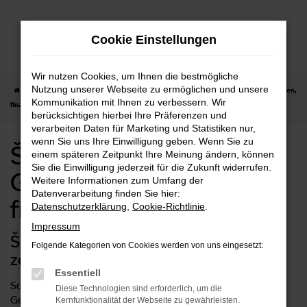
Zum
Hauptinhalt
Cookie Einstellungen
springen
Wir nutzen Cookies, um Ihnen die bestmögliche
Nutzung unserer Webseite zu ermöglichen und unsere
Startseite
Škoda
Škoda Octavia
Škoda Octavia Gebrauchtwagen kaufen,
Kommunikation mit Ihnen zu verbessern. Wir
finanzieren, leasen
berücksichtigen hierbei Ihre Präferenzen und
verarbeiten Daten für Marketing und Statistiken nur,
wenn Sie uns Ihre Einwilligung geben. Wenn Sie zu
Škoda Octavia
einem späteren Zeitpunkt Ihre Meinung ändern, können
Sie die Einwilligung jederzeit für die Zukunft widerrufen.
Gebrauchtwagen kaufen,
Weitere Informationen zum Umfang der
Datenverarbeitung finden Sie hier:
finanzieren, leasen
Datenschutzerklärung
,
Cookie-Richtlinie
.
Impressum
Škoda Octavia Gebrauchtwagen:
Folgende Kategorien von Cookies werden von uns eingesetzt:
zeitlose Qualität
Essentiell
Schnäppchenjäger aufgepasst: mit einem Škoda Octavia
Diese Technologien sind erforderlich, um die
Gebrauchtwagen kommen Sie besonders preisgünstig zu
Kernfunktionalität der Webseite zu gewährleisten.