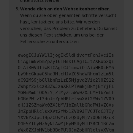
Wende dich an den Webseitenbetreiber.
Wenn du alle oben genannten Schritte versucht
hast, kontaktiere uns bitte. Wir werden
versuchen, das Problem zu beheben. Du kannst
uns diesen Text schicken, um uns bei der
Fehlersuche zu unterstützen:
ewogICJuYW1lIjogIk5ldHdvcmtFcnJvciIs
CiAgImNvbmZpZyI6IHsKICAgICJtZXRob2Qi
OiAiR0VUIiwKICAgICJ1cmwiOiAiaHR0cHM6
Ly9hcGkueC5ha3MtcHJvZC5hdWRhcmlzLm5l
dC92MS9jbGllbnRzLzE5Mjgvd2Vic2l0ZS12
ZWhpY2xlcz93ZWJzaXRlPTVmNjBkYjBmYjFi
MGNmMmU1ODAzYjZlMyZmaWx0ZXJbMF1bZmll
bGRdPWlzT3duJmZpbHRlclswXVt2YWx1ZV09
dHJ1ZSZmaWx0ZXJbMV1bZmllbGRdPW1vZGVs
JmZpbHRlclsxXVt2YWx1ZV09JTVCJTdCJTIy
YXVkYXJpc19pZCUyMiUzQSUyMjViODNlMzc3
OGE5YTUyMzAyNTAwMjEyMSUyMiU3RCU1RCZm
aWx0ZXJbMV1bb3BdPUlOJmZpbHRlclsyXVtm