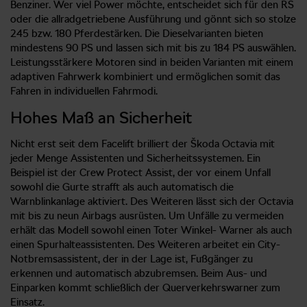
Benziner. Wer viel Power möchte, entscheidet sich für den RS
oder die allradgetriebene Ausführung und gönnt sich so stolze
245 bzw. 180 Pferdestärken. Die Dieselvarianten bieten
mindestens 90 PS und lassen sich mit bis zu 184 PS auswählen.
Leistungsstärkere Motoren sind in beiden Varianten mit einem
adaptiven Fahrwerk kombiniert und ermöglichen somit das
Fahren in individuellen Fahrmodi.
Hohes Maß an Sicherheit
Nicht erst seit dem Facelift brilliert der Škoda Octavia mit
jeder Menge Assistenten und Sicherheitssystemen. Ein
Beispiel ist der Crew Protect Assist, der vor einem Unfall
sowohl die Gurte strafft als auch automatisch die
Warnblinkanlage aktiviert. Des Weiteren lässt sich der Octavia
mit bis zu neun Airbags ausrüsten. Um Unfälle zu vermeiden
erhält das Modell sowohl einen Toter Winkel- Warner als auch
einen Spurhalteassistenten. Des Weiteren arbeitet ein City-
Notbremsassistent, der in der Lage ist, Fußgänger zu
erkennen und automatisch abzubremsen. Beim Aus- und
Einparken kommt schließlich der Querverkehrswarner zum
Einsatz.