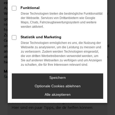
einem neuen Fahrzeug. Wir sind seit rund 60 Jahren in der
Funktional
Automobilbranche tätig und unterhalten eine eigene
Werkstatt. Entsprechend versteht sich von selbst, dass jeder
Diese Technologien bieten die bestmögliche Funktionalität
der Webseite. Services von Drittanbietern wie Google
gebrauchte Škoda Octavia umfangreich geprüft und ggf.
Maps, Chats, Fahrzeugbewertungssystem und weitere
repariert wird, bevor er in den Verkauf gelangt. Anders
werden aktiviert.
formuliert, stellen wir sicher, dass Sie in ein Fahrzeug in Top-
Zustand steigen und übernehmen hierfür gerne auch die
Statistik und Marketing
Gewährleistung. Als Spezialist für den Škoda Octavia und
Diese Technologien ermöglichen es uns, die Nutzung der
andere Modelle der Marke halten wir stets ein große Auswahl
Webseite zu analysieren, um die Leistung zu messen und
an Fahrzeugen auf Lager. Gerne nehmen wir auch Ihren
zu verbessern. Zudem werden Technologien eingesetzt,
die von dritten Werbetreibenden verwendet werden, um
aktuellen Gebrauchtwagen in Zahlung und unterbreiten Ihnen
Sie auf anderen Webseiten zu verfolgen und um Anzeigen
hierfür ein gutes Angebot.
zu schalten, die für Ihre Interessen relevant sind.
Marken
Škoda
Speichern
Optionale Cookies ablehnen
Fehler: Network Error
Alle akzeptieren
Beim Laden ist ein Fehler aufgetreten.
Hier sind ein paar Tipps, die dir helfen können: