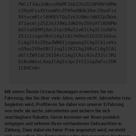
PWlzT3duJnNvcnRbMF1bb3JkZXJdPURFU0Mm
c29ydFsxXVtmaWVsZF09aXNUb3Amc29ydFsx
XVtvcmRlcl09REVTQyZzb3J0WzJdW2ZpZWxk
XT1wcmljZSZzb3J0WzJdW29yZGVyXT1BU0Mm
bGltaXQ9MjAmc2tpcD0wIiwKICAgICJoZWFk
ZXJzIjoge30sCiAgICAiYm9keSI6IG51bGws
CiAgICAiZXhwZWN0IjogewogICAgICAicmVz
cG9uc2VUeXBlIjogIiIKICAgIH0sCiAgICAi
dGltZW91dCI6IDAsCiAgICAicHJvZ3Jlc3Mi
OiBudWxsLAogICAgInJpc2t5IjogZmFsc2UK
ICB9Cn0=
Mit einem Škoda Octavia Neuwagen erwerben Sie ein
Fahrzeug, das Sie über viele Jahre, wenn nicht Jahrzehnte treu
begleiten wird. Profitieren Sie dabei von unserer Erfahrung
von mehr als sechs Jahrzehnten und sichern Sie sich
unschlagbare Rabatte. Gerne kommen wir Ihnen preislich
entgegen und nehmen Ihren vorhandenen Gebrauchten in
Zahlung. Dass dabei ein fairer Preis angesetzt wird, versteht