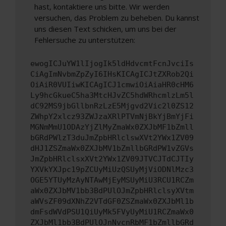
hast, kontaktiere uns bitte. Wir werden
versuchen, das Problem zu beheben. Du kannst
uns diesen Text schicken, um uns bei der
Fehlersuche zu unterstützen:
ewogICJuYW1lIjogIk5ldHdvcmtFcnJvciIs
CiAgImNvbmZpZyI6IHsKICAgICJtZXRob2Qi
OiAiR0VUIiwKICAgICJ1cmwiOiAiaHR0cHM6
Ly9hcGkueC5ha3MtcHJvZC5hdWRhcmlzLm5l
dC92MS9jbGllbnRzLzE5Mjgvd2Vic2l0ZS12
ZWhpY2xlcz93ZWJzaXRlPTVmNjBkYjBmYjFi
MGNmMmU1ODAzYjZlMyZmaWx0ZXJbMF1bZmll
bGRdPWlzT3duJmZpbHRlclswXVt2YWx1ZV09
dHJ1ZSZmaWx0ZXJbMV1bZmllbGRdPW1vZGVs
JmZpbHRlclsxXVt2YWx1ZV09JTVCJTdCJTIy
YXVkYXJpc19pZCUyMiUzQSUyMjViODNlMzc3
OGE5YTUyMzAyNTAwMjEyMSUyMiU3RCU1RCZm
aWx0ZXJbMV1bb3BdPUlOJmZpbHRlclsyXVtm
aWVsZF09dXNhZ2VTdGF0ZSZmaWx0ZXJbMl1b
dmFsdWVdPSU1QiUyMk5FVyUyMiU1RCZmaWx0
ZXJbMl1bb3BdPUlOJnNvcnRbMF1bZmllbGRd