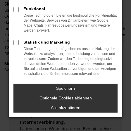
Sie Ihren Škoda Octavia in allen gängigen Ausstattungslinien
Funktional
und mit jeder Menge Extras. Nutzen Sie unseren Škoda
Diese Technologien bieten die bestmögliche Funktionalität
Octavia Konfigurator und erschaffen Sie mit wenigen Klicks
der Webseite. Services von Drittanbietern wie Google
das Fahrzeug ihrer Träume. Oder Sie entscheiden sich für ein
Maps, Chats, Fahrzeugbewertungssystem und weitere
bereits vorhandenes Modell, dass wir Ihnen selbstverständlich
werden aktiviert.
zu einem besonders günstigen Preis anbieten. Der Vorteil, den
ein Neuwagen bietet, besteht vor allem in der Sicherheit. Hier
Statistik und Marketing
stellen Sie sicher, dass alle Assistenzsystem an Bord sind und
Diese Technologien ermöglichen es uns, die Nutzung der
müssen keinerlei Abstriche hinnehmen.
Webseite zu analysieren, um die Leistung zu messen und
zu verbessern. Zudem werden Technologien eingesetzt,
Marken
die von dritten Werbetreibenden verwendet werden, um
Sie auf anderen Webseiten zu verfolgen und um Anzeigen
Škoda
zu schalten, die für Ihre Interessen relevant sind.
Fehler: Network Error
Speichern
Beim Laden ist ein Fehler aufgetreten.
Optionale Cookies ablehnen
Hier sind ein paar Tipps, die dir helfen können:
Alle akzeptieren
Überprüfe deine Firewall und deine
Internetverbindung.
Laden andere Webseiten, zum Beispiel deine