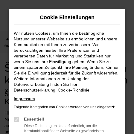
Zum
Hauptinhalt
Cookie Einstellungen
springen
Wir nutzen Cookies, um Ihnen die bestmögliche
Nutzung unserer Webseite zu ermöglichen und unsere
Startseite
Škoda
Škoda Octavia
Škoda Octavia Neuwagen kaufen,
Kommunikation mit Ihnen zu verbessern. Wir
finanzieren, leasen
berücksichtigen hierbei Ihre Präferenzen und
verarbeiten Daten für Marketing und Statistiken nur,
wenn Sie uns Ihre Einwilligung geben. Wenn Sie zu
Škoda Octavia Neuwagen
einem späteren Zeitpunkt Ihre Meinung ändern, können
Sie die Einwilligung jederzeit für die Zukunft widerrufen.
kaufen, finanzieren, leasen
Weitere Informationen zum Umfang der
Datenverarbeitung finden Sie hier:
Datenschutzerklärung
,
Cookie-Richtlinie
.
Škoda Octavia Neuwagen für
Impressum
Kompromisslose
Folgende Kategorien von Cookies werden von uns eingesetzt:
Hinsichtlich Qualität und Verarbeitung ist ein Škoda Octavia
Neuwagen in seiner Klasse schwer zu toppen. Sicher haben
Essentiell
auch Sie die vielen positiven Kritiken und Vergleiche gelesen
Diese Technologien sind erforderlich, um die
Kernfunktionalität der Webseite zu gewährleisten.
und sich nun für dieses Modell entschieden. Bei uns erhalten