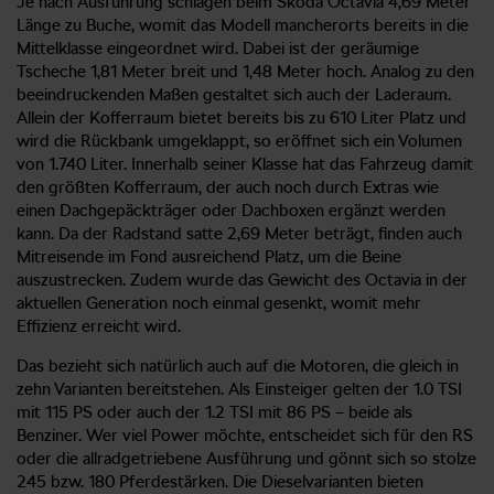
Je nach Ausführung schlagen beim Škoda Octavia 4,69 Meter
Länge zu Buche, womit das Modell mancherorts bereits in die
Mittelklasse eingeordnet wird. Dabei ist der geräumige
Tscheche 1,81 Meter breit und 1,48 Meter hoch. Analog zu den
beeindruckenden Maßen gestaltet sich auch der Laderaum.
Allein der Kofferraum bietet bereits bis zu 610 Liter Platz und
wird die Rückbank umgeklappt, so eröffnet sich ein Volumen
von 1.740 Liter. Innerhalb seiner Klasse hat das Fahrzeug damit
den größten Kofferraum, der auch noch durch Extras wie
einen Dachgepäckträger oder Dachboxen ergänzt werden
kann. Da der Radstand satte 2,69 Meter beträgt, finden auch
Mitreisende im Fond ausreichend Platz, um die Beine
auszustrecken. Zudem wurde das Gewicht des Octavia in der
aktuellen Generation noch einmal gesenkt, womit mehr
Effizienz erreicht wird.
Das bezieht sich natürlich auch auf die Motoren, die gleich in
zehn Varianten bereitstehen. Als Einsteiger gelten der 1.0 TSI
mit 115 PS oder auch der 1.2 TSI mit 86 PS – beide als
Benziner. Wer viel Power möchte, entscheidet sich für den RS
oder die allradgetriebene Ausführung und gönnt sich so stolze
245 bzw. 180 Pferdestärken. Die Dieselvarianten bieten