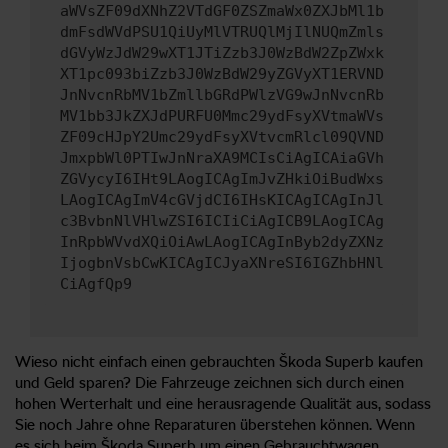
aWVsZF09dXNhZ2VTdGF0ZSZmaWx0ZXJbMl1b
dmFsdWVdPSU1QiUyMlVTRUQlMjIlNUQmZmls
dGVyWzJdW29wXT1JTiZzb3J0WzBdW2ZpZWxk
XT1pc093biZzb3J0WzBdW29yZGVyXT1ERVND
JnNvcnRbMV1bZmllbGRdPWlzVG9wJnNvcnRb
MV1bb3JkZXJdPURFU0Mmc29ydFsyXVtmaWVs
ZF09cHJpY2Umc29ydFsyXVtvcmRlcl09QVND
JmxpbWl0PTIwJnNraXA9MCIsCiAgICAiaGVh
ZGVycyI6IHt9LAogICAgImJvZHkiOiBudWxs
LAogICAgImV4cGVjdCI6IHsKICAgICAgInJl
c3BvbnNlVHlwZSI6ICIiCiAgICB9LAogICAg
InRpbWVvdXQiOiAwLAogICAgInByb2dyZXNz
IjogbnVsbCwKICAgICJyaXNreSI6IGZhbHNl
CiAgfQp9
Wieso nicht einfach einen gebrauchten Škoda Superb kaufen
und Geld sparen? Die Fahrzeuge zeichnen sich durch einen
hohen Werterhalt und eine herausragende Qualität aus, sodass
Sie noch Jahre ohne Reparaturen überstehen können. Wenn
es sich beim Škoda Superb um einen Gebrauchtwagen