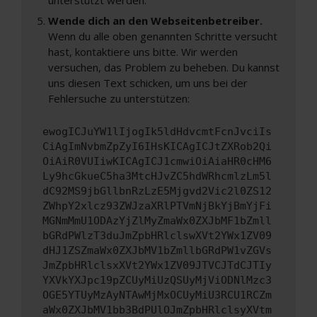
Wende dich an den Webseitenbetreiber.
Wenn du alle oben genannten Schritte versucht
hast, kontaktiere uns bitte. Wir werden
versuchen, das Problem zu beheben. Du kannst
uns diesen Text schicken, um uns bei der
Fehlersuche zu unterstützen:
ewogICJuYW1lIjogIk5ldHdvcmtFcnJvciIs
CiAgImNvbmZpZyI6IHsKICAgICJtZXRob2Qi
OiAiR0VUIiwKICAgICJ1cmwiOiAiaHR0cHM6
Ly9hcGkueC5ha3MtcHJvZC5hdWRhcmlzLm5l
dC92MS9jbGllbnRzLzE5Mjgvd2Vic2l0ZS12
ZWhpY2xlcz93ZWJzaXRlPTVmNjBkYjBmYjFi
MGNmMmU1ODAzYjZlMyZmaWx0ZXJbMF1bZmll
bGRdPWlzT3duJmZpbHRlclswXVt2YWx1ZV09
dHJ1ZSZmaWx0ZXJbMV1bZmllbGRdPW1vZGVs
JmZpbHRlclsxXVt2YWx1ZV09JTVCJTdCJTIy
YXVkYXJpc19pZCUyMiUzQSUyMjViODNlMzc3
OGE5YTUyMzAyNTAwMjMxOCUyMiU3RCU1RCZm
aWx0ZXJbMV1bb3BdPUlOJmZpbHRlclsyXVtm