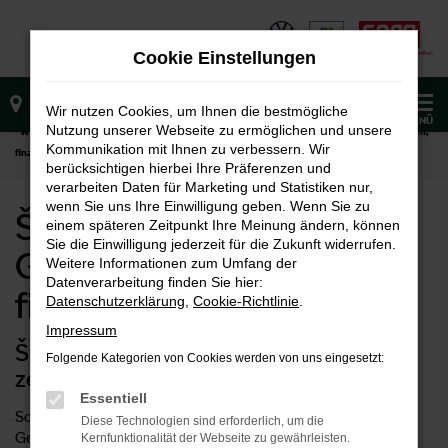
Zum
Hauptinhalt
Cookie Einstellungen
springen
0
Wir nutzen Cookies, um Ihnen die bestmögliche
MENÜ
Nutzung unserer Webseite zu ermöglichen und unsere
Startseite
Škoda
Škoda Superb
Škoda Superb Gebrauchtwagen kaufen,
Kommunikation mit Ihnen zu verbessern. Wir
finanzieren, leasen
berücksichtigen hierbei Ihre Präferenzen und
verarbeiten Daten für Marketing und Statistiken nur,
wenn Sie uns Ihre Einwilligung geben. Wenn Sie zu
Škoda Superb
einem späteren Zeitpunkt Ihre Meinung ändern, können
Sie die Einwilligung jederzeit für die Zukunft widerrufen.
Gebrauchtwagen kaufen,
Weitere Informationen zum Umfang der
Datenverarbeitung finden Sie hier:
finanzieren, leasen
Datenschutzerklärung
,
Cookie-Richtlinie
.
Impressum
Škoda Superb Gebrauchtwagen:
Folgende Kategorien von Cookies werden von uns eingesetzt:
zeitlose Qualität
Essentiell
Schnäppchenjäger aufgepasst: mit einem Škoda Superb
Diese Technologien sind erforderlich, um die
Gebrauchtwagen kommen Sie besonders preisgünstig zu
Kernfunktionalität der Webseite zu gewährleisten.