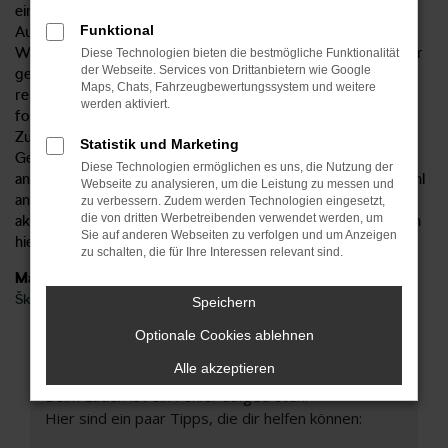
einem neuen Fahrzeug. Wir sind seit rund 60 Jahren in der
Funktional
Automobilbranche tätig und unterhalten eine eigene
Werkstatt. Entsprechend versteht sich von selbst, dass jeder
Diese Technologien bieten die bestmögliche Funktionalität
der Webseite. Services von Drittanbietern wie Google
gebrauchte Škoda Superb umfangreich geprüft und ggf.
Maps, Chats, Fahrzeugbewertungssystem und weitere
repariert wird, bevor er in den Verkauf gelangt. Anders
werden aktiviert.
formuliert, stellen wir sicher, dass Sie in ein Fahrzeug in Top-
Zustand steigen und übernehmen hierfür gerne auch die
Statistik und Marketing
Gewährleistung. Als Spezialist für den Škoda Superb und
Diese Technologien ermöglichen es uns, die Nutzung der
andere Modelle der Marke halten wir stets ein große Auswahl
Webseite zu analysieren, um die Leistung zu messen und
an Fahrzeugen auf Lager. Gerne nehmen wir auch Ihren
zu verbessern. Zudem werden Technologien eingesetzt,
die von dritten Werbetreibenden verwendet werden, um
aktuellen Gebrauchtwagen in Zahlung und unterbreiten Ihnen
Sie auf anderen Webseiten zu verfolgen und um Anzeigen
hierfür ein gutes Angebot.
zu schalten, die für Ihre Interessen relevant sind.
Marken
Škoda
Speichern
Optionale Cookies ablehnen
Fehler: Network Error
Alle akzeptieren
Beim Laden ist ein Fehler aufgetreten.
Hier sind ein paar Tipps, die dir helfen können: