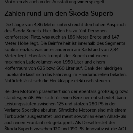
Motoren als auch in der Ausstattung widerspiegelt.
Zahlen rund um den Škoda Superb
Die Länge von 4,86 Meter unterstreicht den hohen Anspruch
des Škoda Superb. Hier finden bis zu fünf Personen
komfortabel Platz, was auch an 1,86 Meter Breite und 1,47
Meter Höhe liegt. Die Beinfreiheit ist innerhalb des Segments
konkurrenzlos, was unter anderem am Radstand von 2,84
Meter liegt. Ebenfalls trumpft der Superb mit einem
maximalen Ladevolumen von 1.950 Liter und einem
Kofferraum von 625 bzw. 660 Liter auf. Dank der niedrigen
Ladekante lässt sich das Fahrzeug im Handumdrehen beladen.
Natürlich lässt sich die Heckklappe elektrisch steuern.
Bei den Motoren präsentiert sich der ebenfalls großzügig bzw.
standesgemäß. Wer sich für einen Benziner entscheidet, kann
Leistungsstufen zwischen 125 und stolzen 280 PS in der
Variante Sportline abrufen. Sämtliche Motoren sind mit einem
Turbolader ausgestattet und meist sowohl an einen Allrad- als
auch einen Frontantrieb gekoppelt. Als Diesel leistet der
Škoda Superb zwischen 120 und 190 PS. Innovativ ist die ACT-