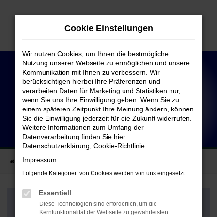
Zum
Hauptinhalt
Cookie Einstellungen
springen
Wir nutzen Cookies, um Ihnen die bestmögliche
Nutzung unserer Webseite zu ermöglichen und unsere
Kommunikation mit Ihnen zu verbessern. Wir
berücksichtigen hierbei Ihre Präferenzen und
verarbeiten Daten für Marketing und Statistiken nur,
wenn Sie uns Ihre Einwilligung geben. Wenn Sie zu
einem späteren Zeitpunkt Ihre Meinung ändern, können
Sie die Einwilligung jederzeit für die Zukunft widerrufen.
Weitere Informationen zum Umfang der
Reifeneinlagerung
Datenverarbeitung finden Sie hier:
bei EUROMASTER
Datenschutzerklärung
,
Cookie-Richtlinie
.
Impressum
Startseite
Euromaster Service
Reifeneinlagerung
Folgende Kategorien von Cookies werden von uns eingesetzt:
Essentiell
Diese Technologien sind erforderlich, um die
Bei EUROMASTER lagern wir Ihre Reifen so ein,
Kernfunktionalität der Webseite zu gewährleisten.