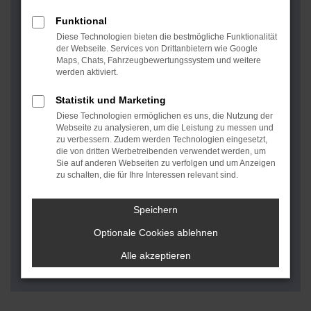
wie die Pneus es am liebsten haben: Kühl,
trocken, sauber und absolut materialschonend.
Funktional
Das hat viele Vorteile, denn wir haben nicht nur
Diese Technologien bieten die bestmögliche Funktionalität
ausreichend Platz, sondern tragen so zu einem
der Webseite. Services von Drittanbietern wie Google
Maps, Chats, Fahrzeugbewertungssystem und weitere
langen Leben Ihrer wertvollen Reifen bei.
werden aktiviert.
Reifenmontage anfragen
Statistik und Marketing
Diese Technologien ermöglichen es uns, die Nutzung der
Webseite zu analysieren, um die Leistung zu messen und
REIFENEINLAGERUNG BEI
zu verbessern. Zudem werden Technologien eingesetzt,
EUROMASTER
die von dritten Werbetreibenden verwendet werden, um
Sie auf anderen Webseiten zu verfolgen und um Anzeigen
In unseren EUROMASTER Servicewerkstätten
zu schalten, die für Ihre Interessen relevant sind.
haben wir alles auf das Wohl Ihrer Reifen
abgestimmt.
Speichern
In professionellen Lagerräumen bewahren wir Ihre
Räder sicher auf. Sie werden bei uns hochkant
Optionale Cookies ablehnen
gelagert und nicht liegend, denn gerade Reifen ohne
Alle akzeptieren
Felgen können sich sonst leicht verformen.