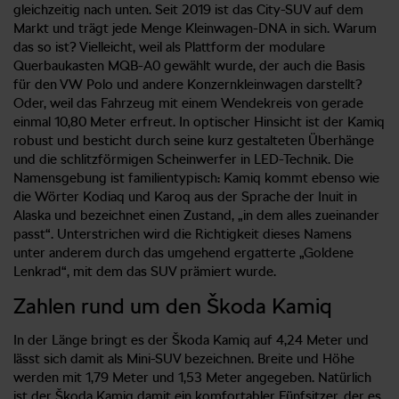
gleichzeitig nach unten. Seit 2019 ist das City-SUV auf dem
Markt und trägt jede Menge Kleinwagen-DNA in sich. Warum
das so ist? Vielleicht, weil als Plattform der modulare
Querbaukasten MQB-A0 gewählt wurde, der auch die Basis
für den VW Polo und andere Konzernkleinwagen darstellt?
Oder, weil das Fahrzeug mit einem Wendekreis von gerade
einmal 10,80 Meter erfreut. In optischer Hinsicht ist der Kamiq
robust und besticht durch seine kurz gestalteten Überhänge
und die schlitzförmigen Scheinwerfer in LED-Technik. Die
Namensgebung ist familientypisch: Kamiq kommt ebenso wie
die Wörter Kodiaq und Karoq aus der Sprache der Inuit in
Alaska und bezeichnet einen Zustand, „in dem alles zueinander
passt“. Unterstrichen wird die Richtigkeit dieses Namens
unter anderem durch das umgehend ergatterte „Goldene
Lenkrad“, mit dem das SUV prämiert wurde.
Zahlen rund um den Škoda Kamiq
In der Länge bringt es der Škoda Kamiq auf 4,24 Meter und
lässt sich damit als Mini-SUV bezeichnen. Breite und Höhe
werden mit 1,79 Meter und 1,53 Meter angegeben. Natürlich
ist der Škoda Kamiq damit ein komfortabler Fünfsitzer, der es