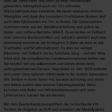
über die Jahre mehr und mehr zu einer Pendlerstadt
geworden, wenngleich auch vor Ort relevante
Wirtschaftsbetriebe existieren. Bis heute existieren diverse
Weingüter und dank des besonders fruchtbaren Bodens sind
auch viele Gärtnereien vor Ort zu finden. Die Unternehmen
stammen meist aus der Metallverarbeitung und gelten als
kleine- und mittlere Betriebe (KMU). Zu erreichen ist Fellbach
über mehrere Bundesstraßen und natürlich existiert auch eine
Anbindung sowohl an die Stuttgarter S-Bahn als auch an das
Stadtbahn- und Straßenbahnnetz. Es sind nur wenige
Kilometer von Fellbach bis ins Autohaus Sorg – und der Weg
lohnt sich. Als schwäbisches Familienunternehmen heißen wir
Sie herzlich bei uns willkommen und bieten Ihnen einen
außergewöhnlichen Service. Gegründet im Jahr 1959 befindet
sich unser Unternehmen mittlerweile in der dritten Generation.
Wir denken in Ihrem Sinne mit, beraten aufrichtig und seriös
und bieten zudem eine enorme Fahrzeugauswahl. Hinzu
kommen eine Reihe von Werkstattleistungen und unser
Lieferservice. Lernen Sie uns kennen.
Mit dem Škoda Kamiq komplettiert die tschechische VW-
Tochter ihr Angebot an SUV und erweitert die Modellpalette