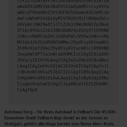
YjkzZTU2NTAxYTNlZDhiNSUyMiU3RCU1RCZm
aWx0ZXJbMV1bb3BdPUlOJmZpbHRlclsyXVtm
aWVsZF09dXNhZ2VTdGF0ZSZmaWx0ZXJbMl1b
dmFsdWVdPSU1QiUyMlVTRUQlMjIlNUQmZmls
dGVyWzJdW29wXT1JTiZzb3J0WzBdW2ZpZWxk
XT1pc093biZzb3J0WzBdW29yZGVyXT1ERVND
JnNvcnRbMV1bZmllbGRdPWlzVG9wJnNvcnRb
MV1bb3JkZXJdPURFU0Mmc29ydFsyXVtmaWVs
ZF09cHJpY2Umc29ydFsyXVtvcmRlcl09QVND
JmxpbWl0PTIwJnNraXA9MCIsCiAgICAiaGVh
ZGVycyI6IHt9LAogICAgImJvZHkiOiBudWxs
LAogICAgImV4cGVjdCI6IHsKICAgICAgInJl
c3BvbnNlVHlwZSI6ICIiCiAgICB9LAogICAg
InRpbWVvdXQiOiAwLAogICAgInByb2dyZXNz
IjogbnVsbCwKICAgICJyaXNreSI6IGZhbHNl
CiAgfQp9
Autohaus Sorg – für Ihren Autokauf in Fellbach Die 45.000-
Einwohner-Stadt Fellbach liegt direkt an der Grenze zu
Stuttgart, gehört allerdings bereits zum Rems-Murr-Kreis.