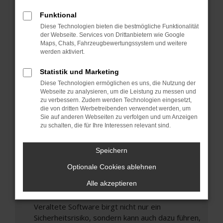
Hier sind ein paar Tipps, die dir helfen können:
Funktional
Überprüfe deine Firewall und deine
Diese Technologien bieten die bestmögliche Funktionalität
Internetverbindung.
der Webseite. Services von Drittanbietern wie Google
Laden andere Webseiten, zum Beispiel deine
Maps, Chats, Fahrzeugbewertungssystem und weitere
Suchmaschine?
werden aktiviert.
Prüfe deine Browsererweiterungen.
Statistik und Marketing
Manche Erweiterungen, wie Werbeblocker,
Diese Technologien ermöglichen es uns, die Nutzung der
können das Laden bestimmter Seiten
Webseite zu analysieren, um die Leistung zu messen und
verhindern. Funktioniert die Seite in einem
zu verbessern. Zudem werden Technologien eingesetzt,
die von dritten Werbetreibenden verwendet werden, um
anderen Browser oder in einem privaten
Sie auf anderen Webseiten zu verfolgen und um Anzeigen
Fenster?
zu schalten, die für Ihre Interessen relevant sind.
Starte dein Gerät neu.
Das kann manchmal helfen, vorübergehende
Speichern
Probleme zu beheben.
Optionale Cookies ablehnen
Stelle sicher, dass dein Browser und dein
Alle akzeptieren
Betriebssystem auf dem neuesten Stand
sind.
Veraltete Software birgt nicht nur ein
Sicherheitsrisiko, sondern kann auch dazu führen,