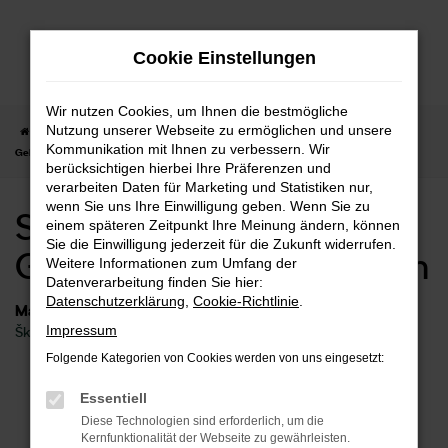
Zum
Hauptinhalt
Cookie Einstellungen
springen
Wir nutzen Cookies, um Ihnen die bestmögliche
Nutzung unserer Webseite zu ermöglichen und unsere
Startseite
Fellbach
Škoda
Škoda Kamiq
Skoda Kamiq
Kommunikation mit Ihnen zu verbessern. Wir
Gebrauchtwagen Fellbach
berücksichtigen hierbei Ihre Präferenzen und
verarbeiten Daten für Marketing und Statistiken nur,
wenn Sie uns Ihre Einwilligung geben. Wenn Sie zu
Skoda Kamiq
einem späteren Zeitpunkt Ihre Meinung ändern, können
Sie die Einwilligung jederzeit für die Zukunft widerrufen.
Gebrauchtwagen Fellbach
Weitere Informationen zum Umfang der
Datenverarbeitung finden Sie hier:
Datenschutzerklärung
,
Cookie-Richtlinie
.
Marken
Impressum
Škoda
Folgende Kategorien von Cookies werden von uns eingesetzt:
Fehler: Network Error
Essentiell
Diese Technologien sind erforderlich, um die
Beim Laden ist ein Fehler aufgetreten.
Kernfunktionalität der Webseite zu gewährleisten.