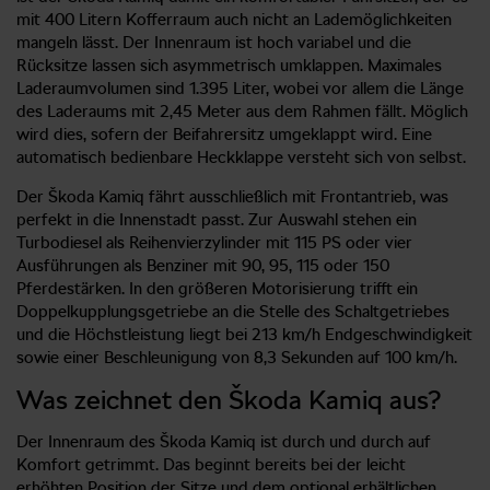
mit 400 Litern Kofferraum auch nicht an Lademöglichkeiten
mangeln lässt. Der Innenraum ist hoch variabel und die
Rücksitze lassen sich asymmetrisch umklappen. Maximales
Laderaumvolumen sind 1.395 Liter, wobei vor allem die Länge
des Laderaums mit 2,45 Meter aus dem Rahmen fällt. Möglich
wird dies, sofern der Beifahrersitz umgeklappt wird. Eine
automatisch bedienbare Heckklappe versteht sich von selbst.
Der Škoda Kamiq fährt ausschließlich mit Frontantrieb, was
perfekt in die Innenstadt passt. Zur Auswahl stehen ein
Turbodiesel als Reihenvierzylinder mit 115 PS oder vier
Ausführungen als Benziner mit 90, 95, 115 oder 150
Pferdestärken. In den größeren Motorisierung trifft ein
Doppelkupplungsgetriebe an die Stelle des Schaltgetriebes
und die Höchstleistung liegt bei 213 km/h Endgeschwindigkeit
sowie einer Beschleunigung von 8,3 Sekunden auf 100 km/h.
Was zeichnet den Škoda Kamiq aus?
Der Innenraum des Škoda Kamiq ist durch und durch auf
Komfort getrimmt. Das beginnt bereits bei der leicht
erhöhten Position der Sitze und dem optional erhältlichen