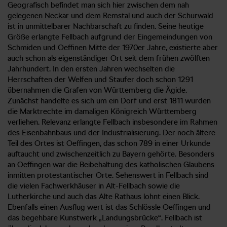
Geografisch befindet man sich hier zwischen dem nah
gelegenen Neckar und dem Remstal und auch der Schurwald
ist in unmittelbarer Nachbarschaft zu finden. Seine heutige
Größe erlangte Fellbach aufgrund der Eingemeindungen von
Schmiden und Oeffinen Mitte der 1970er Jahre, existierte aber
auch schon als eigenständiger Ort seit dem frühen zwölften
Jahrhundert. In den ersten Jahren wechselten die
Herrschaften der Welfen und Staufer doch schon 1291
übernahmen die Grafen von Württemberg die Ägide.
Zunächst handelte es sich um ein Dorf und erst 1811 wurden
die Marktrechte im damaligen Königreich Württemberg
verliehen. Relevanz erlangte Fellbach insbesondere im Rahmen
des Eisenbahnbaus und der Industrialisierung. Der noch ältere
Teil des Ortes ist Oeffingen, das schon 789 in einer Urkunde
auftaucht und zwischenzeitlich zu Bayern gehörte. Besonders
an Oeffingen war die Beibehaltung des katholischen Glaubens
inmitten protestantischer Orte. Sehenswert in Fellbach sind
die vielen Fachwerkhäuser in Alt-Fellbach sowie die
Lutherkirche und auch das Alte Rathaus lohnt einen Blick.
Ebenfalls einen Ausflug wert ist das Schlössle Oeffingen und
das begehbare Kunstwerk „Landungsbrücke“. Fellbach ist