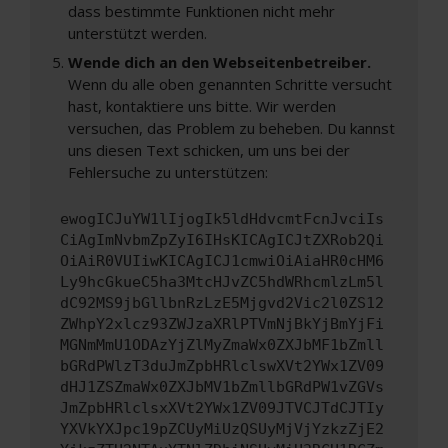
dass bestimmte Funktionen nicht mehr
unterstützt werden.
Wende dich an den Webseitenbetreiber.
Wenn du alle oben genannten Schritte versucht
hast, kontaktiere uns bitte. Wir werden
versuchen, das Problem zu beheben. Du kannst
uns diesen Text schicken, um uns bei der
Fehlersuche zu unterstützen:
ewogICJuYW1lIjogIk5ldHdvcmtFcnJvciIs
CiAgImNvbmZpZyI6IHsKICAgICJtZXRob2Qi
OiAiR0VUIiwKICAgICJ1cmwiOiAiaHR0cHM6
Ly9hcGkueC5ha3MtcHJvZC5hdWRhcmlzLm5l
dC92MS9jbGllbnRzLzE5Mjgvd2Vic2l0ZS12
ZWhpY2xlcz93ZWJzaXRlPTVmNjBkYjBmYjFi
MGNmMmU1ODAzYjZlMyZmaWx0ZXJbMF1bZmll
bGRdPWlzT3duJmZpbHRlclswXVt2YWx1ZV09
dHJ1ZSZmaWx0ZXJbMV1bZmllbGRdPW1vZGVs
JmZpbHRlclsxXVt2YWx1ZV09JTVCJTdCJTIy
YXVkYXJpc19pZCUyMiUzQSUyMjVjYzkzZjE2