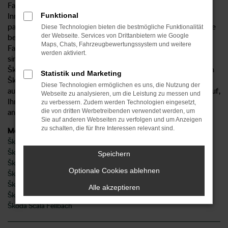
Fahrzeugpalette sorgt dafür, dass sowohl für den
Funktional
Innenstadtverkehr als auch für Fahrten aufs Land das
passende Modell vorhanden ist. Ein weiterer Pluspunkt ist die
Diese Technologien bieten die bestmögliche Funktionalität
der Webseite. Services von Drittanbietern wie Google
besondere Qualität von Škoda, die viele Jahre sorgenfreies
Maps, Chats, Fahrzeugbewertungssystem und weitere
Fahren in Fellbach möglich macht. Wir vom Autohaus Sorg
werden aktiviert.
sind Ihr kompetenter Ansprechpartner und liefern Ihren
Škoda nach Fellbach und Umgebung. Wenn Sie sich für einen
Statistik und Marketing
Škoda interessieren, finden Sie bei uns sowohl Neuwagen als
Diese Technologien ermöglichen es uns, die Nutzung der
auch gebrauchte Modelle. Des Weiteren freuen wir uns darauf,
Webseite zu analysieren, um die Leistung zu messen und
Ihnen attraktive Škoda Jahreswagen und Tageszulassungen
zu verbessern. Zudem werden Technologien eingesetzt,
die von dritten Werbetreibenden verwendet werden, um
anzubieten.
Sie auf anderen Webseiten zu verfolgen und um Anzeigen
zu schalten, die für Ihre Interessen relevant sind.
Modelle
Škoda Fabia Fellbach
Škoda Karoq Fellbach
Speichern
Škoda Kodiaq Fellbach
Optionale Cookies ablehnen
Škoda Octavia Fellbach
Škoda Superb Fellbach
Alle akzeptieren
Škoda Kamiq Fellbach
Škoda Scala Fellbach