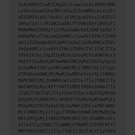
OiAiR0VUIiwKICAgICJ1cmwiOiAiaHR0cHM6
Ly9hcGkueC5ha3MtcHJvZC5hdWRhcmlzLm5l
dC92MS9jbGllbnRzLzE5Mjgvd2Vic2l0ZS12
ZWhpY2xlcz93ZWJzaXRlPTVmNjBkYjBmYjFi
MGNmMmU1ODAzYjZlMyZmaWx0ZXJbMF1bZmll
bGRdPWlzT3duJmZpbHRlclswXVt2YWx1ZV09
dHJ1ZSZmaWx0ZXJbMV1bZmllbGRdPW1vZGVs
JmZpbHRlclsxXVt2YWx1ZV09JTVCJTdCJTIy
YXVkYXJpc19pZCUyMiUzQSUyMjViODNlMzc3
OGE5YTUyMzAyNTAwMWU3MCUyMiU3RCUyQyU3
QiUyMmF1ZGFyaXNfaWQlMjIlM0ElMjI1Yjgz
ZTM3NzhhOWE1MjMwMjUwMDFmYzklMjIlN0Ql
MkMlN0IlMjJhdWRhcmlzX2lkJTIyJTNBJTIy
NWI4M2UzNzc4YTlhNTIzMDI1MDAxZmNmJTIy
JTdEJTJDJTdCJTIyYXVkYXJpc19pZCUyMiUz
QSUyMjViODNlMzc3OGE5YTUyMzAyNTAwMjEy
MSUyMiU3RCUyQyU3QiUyMmF1ZGFyaXNfaWQl
MjIlM0ElMjI1YjgzZTM3NzhhOWE1MjMwMjUw
MDIzMTglMjIlN0QlMkMlN0IlMjJhdWRhcmlz
X2lkJTIyJTNBJTIyNWNjOTNmMTZiOTNlNTY1
MDFhM2VkOGI1JTIyJTdEJTJDJTdCJTIyYXVk