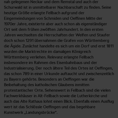
nah gelegenen Neckar und dem Remstal und auch der
Schurwald ist in unmittelbarer Nachbarschaft zu finden. Seine
heutige Größe erlangte Fellbach aufgrund der
Eingemeindungen von Schmiden und Oeffinen Mitte der
1970er Jahre, existierte aber auch schon als eigenständiger
Ort seit dem frühen zwölften Jahrhundert. In den ersten
Jahren wechselten die Herrschaften der Welfen und Staufer
doch schon 1291 übernahmen die Grafen von Württemberg
die Ägide. Zunächst handelte es sich um ein Dorf und erst 1811
wurden die Marktrechte im damaligen Königreich
Württemberg verliehen. Relevanz erlangte Fellbach
insbesondere im Rahmen des Eisenbahnbaus und der
Industrialisierung. Der noch ältere Teil des Ortes ist Oeffingen,
das schon 789 in einer Urkunde auftaucht und zwischenzeitlich
zu Bayern gehörte. Besonders an Oeffingen war die
Beibehaltung des katholischen Glaubens inmitten
protestantischer Orte. Sehenswert in Fellbach sind die vielen
Fachwerkhäuser in Alt-Fellbach sowie die Lutherkirche und
auch das Alte Rathaus lohnt einen Blick. Ebenfalls einen Ausflug
wert ist das Schlössle Oeffingen und das begehbare
Kunstwerk „Landungsbrücke“.