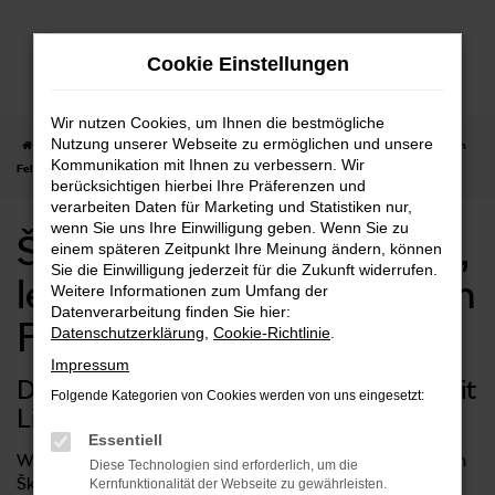
Zum
Hauptinhalt
Cookie Einstellungen
springen
Wir nutzen Cookies, um Ihnen die bestmögliche
Nutzung unserer Webseite zu ermöglichen und unsere
Startseite
Fellbach
Škoda kaufen, finanzieren, leasen | Lieferservice nach
Kommunikation mit Ihnen zu verbessern. Wir
Fellbach
berücksichtigen hierbei Ihre Präferenzen und
verarbeiten Daten für Marketing und Statistiken nur,
wenn Sie uns Ihre Einwilligung geben. Wenn Sie zu
Škoda kaufen, finanzieren,
einem späteren Zeitpunkt Ihre Meinung ändern, können
Sie die Einwilligung jederzeit für die Zukunft widerrufen.
leasen | Lieferservice nach
Weitere Informationen zum Umfang der
Datenverarbeitung finden Sie hier:
Fellbach
Datenschutzerklärung
,
Cookie-Richtlinie
.
Impressum
Durchstarten in Ihrem neuen Škoda mit
Folgende Kategorien von Cookies werden von uns eingesetzt:
Lieferservice nach Fellbach
Essentiell
Wer in Fellbach unterwegs ist, erhält mit einem Fahrzeug von
Diese Technologien sind erforderlich, um die
Škoda den perfekten fahrbaren Untersatz. Die breite
Kernfunktionalität der Webseite zu gewährleisten.