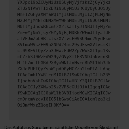
YXJpc19pZCUyMiUzQSUyMjVjYzkzZjQyYjkz
ZTU2NTAwYTIxZDRiNSUyMiU3RCUyQyU3QiUy
MmF1ZGFyaXNfaWQlMjIlM0ElMjI1ZjM1MjNm
MzU4MjM4NTdkM2MwYWFhMDElMjIlN0QlMkMl
N0IlMjJhdWRhcmlzX2lkJTIyJTNBJTIyNjZm
ZmEwMjNmYjcyZGYyNjRjMDRkZWFmJTIyJTdE
JTVEJmZpbHRlclsxXVtvcF09SU4mc29ydFsw
XVtmaWVsZF09aXNPd24mc29ydFswXVtvcmRl
cl09REVTQyZzb3J0WzFdW2ZpZWxkXT1pc1Rv
cCZzb3J0WzFdW29yZGVyXT1ERVNDJnNvcnRb
Ml1bZmllbGRdPXByaWNlJnNvcnRbMl1bb3Jk
ZXJdPUFTQyZsaW1pdD0yMCZza2lwPTAiLAog
ICAgImhlYWRlcnMiOiB7fSwKICAgICJib2R5
IjogbnVsbCwKICAgICJleHBlY3QiOiB7CiAg
ICAgICJyZXNwb25zZVR5cGUiOiAiIgogICAg
fSwKICAgICJ0aW1lb3V0IjogMCwKICAgICJw
cm9ncmVzcyI6IG51bGwsCiAgICAicmlza3ki
OiBmYWxzZQogIH0KfQ==
Das Autohaus Sorg bietet sämtliche Modelle von Škoda mit