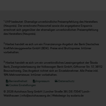
1
UVP bedeutet: Ehemalige unverbindliche Preisempfehlung des Herstellers
(Neupreis). Der errechnete Preisvorteil sowie die angegebene Ersparnis
errechnet sich gegenüber der ehemaligen unverbindlichen Preisempfehlung
des Herstellers (Neupreis).
2
Hierbei handelt es sich um ein Finanzierungs-Angebot der Bank Deutsches
Kraftfahrzeuggewerbe GmbH (BDK). Preise sind Bruttopreise. Irrtümer
vorbehalten.
3
Hierbei handelt es sich um ein unverbindliches Leasingangebot der Škoda
Bank, Zweigniederlassung der Volkswagen Bank GmbH, Gifhorner Str. 57, 38112
Braunschweig. Das Angebot richtet sich an Einzelabnehmer. Alle Preise inkl.
19% Mehrwertsteuer. Irrtümer vorbehalten.
Barrierefreiheit
Impressum
Datenschutz
Cookie Einstellungen
© 2026 Autohaus Sorg GmbH | Lorcher Straße 38 | DE-73547 Lorch-
Waldhausen |
info@autohaussorg.de
|
Webdesign by audaris.de