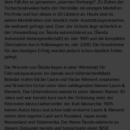
dem Fall des so genannten „eisernen Vorhangs“. Zu Zeiten der
Tschechoslowakei hatte der Hersteller ein einziges Modell im
Portfolio und bot dieses in 30 Ländern an. Heute sind es
sieben Modellreihen und deutlich mehr Ausstattungsvarianten,
die weltweit gefragt sind. Einer der Gründe liegt sicherlich in
der Umwandlung zur Škoda automobilová a.s. (Škoda
Automobil-Aktiengesellschaft) im Jahr 1991 und die komplette
Übernahme durch Volkswagen im Jahr 2000. Die Grundsteine
für den heutigen Erfolg wurden jedoch schon deutlich früher
gelegt.
Die Wurzeln von Škoda liegen in einer Werkstatt für
Fahrradreparaturen. Im damals noch böhmischenMladá
Boleslav trafen Václav Laurin und Václav Klement zusammen
und firmierten fortan unter dem nahliegenden Namen Laurin &
Klement. Das Unternehmen existierte unter diesem Namen 30
Jahre und war bereits kurz nach der Gründung einer der
führenden Motorradhersteller der KuK-Monarchie. 1905
kamen Autos hinzu und schon bald eroberte Laurin & Klement
neben dem eigenen Land auch Russland, Japan sowie
Neuseeland und Südamerika. Der Name Škoda existierte zu
diesem Zeitpunkt bereits und bezeichnete einen 1859