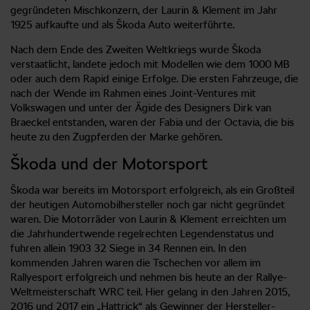
gegründeten Mischkonzern, der Laurin & Klement im Jahr
1925 aufkaufte und als Škoda Auto weiterführte.
Nach dem Ende des Zweiten Weltkriegs wurde Škoda
verstaatlicht, landete jedoch mit Modellen wie dem 1000 MB
oder auch dem Rapid einige Erfolge. Die ersten Fahrzeuge, die
nach der Wende im Rahmen eines Joint-Ventures mit
Volkswagen und unter der Ägide des Designers Dirk van
Braeckel entstanden, waren der Fabia und der Octavia, die bis
heute zu den Zugpferden der Marke gehören.
Škoda und der Motorsport
Škoda war bereits im Motorsport erfolgreich, als ein Großteil
der heutigen Automobilhersteller noch gar nicht gegründet
waren. Die Motorräder von Laurin & Klement erreichten um
die Jahrhundertwende regelrechten Legendenstatus und
fuhren allein 1903 32 Siege in 34 Rennen ein. In den
kommenden Jahren waren die Tschechen vor allem im
Rallyesport erfolgreich und nehmen bis heute an der Rallye-
Weltmeisterschaft WRC teil. Hier gelang in den Jahren 2015,
2016 und 2017 ein „Hattrick“ als Gewinner der Hersteller-