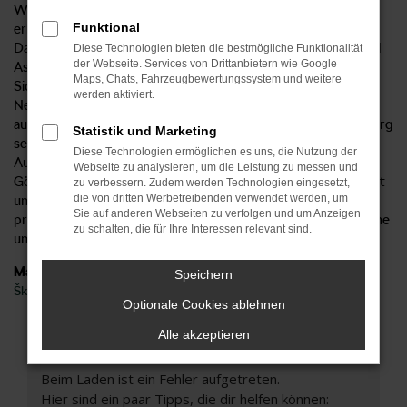
Weise von sämtlichen Vorzügen, die das Modell bietet und
Funktional
erhalten ein Fahrzeug aus der aktuellen Modellgeneration.
Damit verbunden sind natürlich auch die aktuellen Extras und
Diese Technologien bieten die bestmögliche Funktionalität
der Webseite. Services von Drittanbietern wie Google
Assistenzsysteme sowie die umfangreiche
Maps, Chats, Fahrzeugbewertungssystem und weitere
Sicherheitsausstattung. Fakt ist, dass der Škoda Kamiq
werden aktiviert.
Neuwagen in jeder Modellgeneration verbessert wurde und
auch gegenüber der Konkurrenz punktet. Beim Autohaus Sorg
Statistik und Marketing
setzen wir mit einem unschlagbar günstigen Preis noch ein
Diese Technologien ermöglichen es uns, die Nutzung der
Ausrufezeichen dahinter. Mit unserem Lieferservice nach
Webseite zu analysieren, um die Leistung zu messen und
Göppingen und Umgebung steigen Sie in ein Modell, das weit
zu verbessern. Zudem werden Technologien eingesetzt,
die von dritten Werbetreibenden verwendet werden, um
unter dem Listenpreis angeboten wird. Darüber hinaus
Sie auf anderen Webseiten zu verfolgen und um Anzeigen
profitieren Sie von unserer Erfahrung und dürfen sich auf eine
zu schalten, die für Ihre Interessen relevant sind.
umfangreiche und faire Beratung freuen.
Marken
Speichern
Škoda
Optionale Cookies ablehnen
Alle akzeptieren
Fehler: Network Error
Beim Laden ist ein Fehler aufgetreten.
Hier sind ein paar Tipps, die dir helfen können: