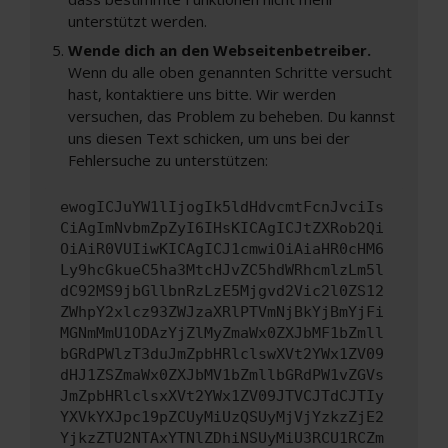
unterstützt werden.
Wende dich an den Webseitenbetreiber.
Wenn du alle oben genannten Schritte versucht
hast, kontaktiere uns bitte. Wir werden
versuchen, das Problem zu beheben. Du kannst
uns diesen Text schicken, um uns bei der
Fehlersuche zu unterstützen:
ewogICJuYW1lIjogIk5ldHdvcmtFcnJvciIs
CiAgImNvbmZpZyI6IHsKICAgICJtZXRob2Qi
OiAiR0VUIiwKICAgICJ1cmwiOiAiaHR0cHM6
Ly9hcGkueC5ha3MtcHJvZC5hdWRhcmlzLm5l
dC92MS9jbGllbnRzLzE5Mjgvd2Vic2l0ZS12
ZWhpY2xlcz93ZWJzaXRlPTVmNjBkYjBmYjFi
MGNmMmU1ODAzYjZlMyZmaWx0ZXJbMF1bZmll
bGRdPWlzT3duJmZpbHRlclswXVt2YWx1ZV09
dHJ1ZSZmaWx0ZXJbMV1bZmllbGRdPW1vZGVs
JmZpbHRlclsxXVt2YWx1ZV09JTVCJTdCJTIy
YXVkYXJpc19pZCUyMiUzQSUyMjVjYzkzZjE2
YjkzZTU2NTAxYTNlZDhiNSUyMiU3RCU1RCZm