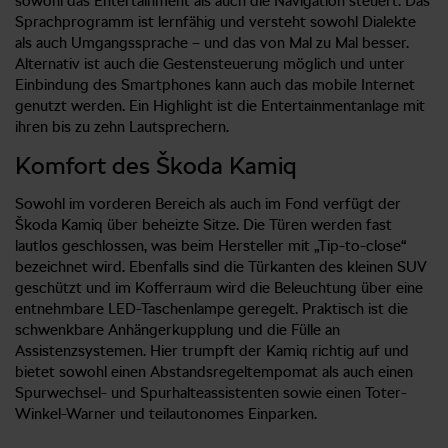
sowohl das Entertainment als auch die Navigation steuert. Das
Sprachprogramm ist lernfähig und versteht sowohl Dialekte
als auch Umgangssprache – und das von Mal zu Mal besser.
Alternativ ist auch die Gestensteuerung möglich und unter
Einbindung des Smartphones kann auch das mobile Internet
genutzt werden. Ein Highlight ist die Entertainmentanlage mit
ihren bis zu zehn Lautsprechern.
Komfort des Škoda Kamiq
Sowohl im vorderen Bereich als auch im Fond verfügt der
Škoda Kamiq über beheizte Sitze. Die Türen werden fast
lautlos geschlossen, was beim Hersteller mit „Tip-to-close“
bezeichnet wird. Ebenfalls sind die Türkanten des kleinen SUV
geschützt und im Kofferraum wird die Beleuchtung über eine
entnehmbare LED-Taschenlampe geregelt. Praktisch ist die
schwenkbare Anhängerkupplung und die Fülle an
Assistenzsystemen. Hier trumpft der Kamiq richtig auf und
bietet sowohl einen Abstandsregeltempomat als auch einen
Spurwechsel- und Spurhalteassistenten sowie einen Toter-
Winkel-Warner und teilautonomes Einparken.