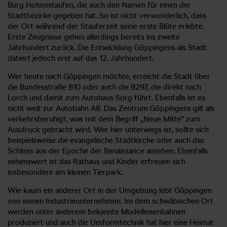
Burg Hohenstaufen, die auch den Namen für einen der
Stadtbezirke gegeben hat. So ist nicht verwunderlich, dass
der Ort während der Stauferzeit seine erste Blüte erlebte.
Erste Zeugnisse gehen allerdings bereits ins zweite
Jahrhundert zurück. Die Entwicklung Göppingens als Stadt
datiert jedoch erst auf das 12. Jahrhundert.
Wer heute nach Göppingen möchte, erreicht die Stadt über
die Bundesstraße B10 oder auch die B297, die direkt nach
Lorch und damit zum Autohaus Sorg führt. Ebenfalls ist es
nicht weit zur Autobahn A8. Das Zentrum Göppingens gilt als
verkehrsberuhigt, was mit dem Begriff „Neue Mitte“ zum
Ausdruck gebracht wird. Wer hier unterwegs ist, sollte sich
beispielsweise die evangelische Stadtkirche oder auch das
Schloss aus der Epoche der Renaissance ansehen. Ebenfalls
sehenswert ist das Rathaus und Kinder erfreuen sich
insbesondere am kleinen Tierpark.
Wie kaum ein anderer Ort in der Umgebung lebt Göppingen
von seinen Industrieunternehmen. Im dem schwäbischen Ort
werden unter anderem bekannte Modelleisenbahnen
produziert und auch die Umformtechnik hat hier eine Heimat