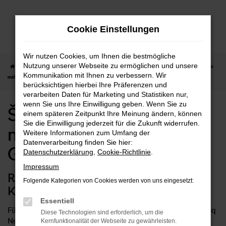
Zum
Hauptinhalt
Cookie Einstellungen
springen
Wir nutzen Cookies, um Ihnen die bestmögliche
Nutzung unserer Webseite zu ermöglichen und unsere
Startseite
Göppingen
Škoda
Škoda Kamiq
Škoda Kamiq Neuwagen
Kommunikation mit Ihnen zu verbessern. Wir
mit Lieferservice nach Göppingen
berücksichtigen hierbei Ihre Präferenzen und
verarbeiten Daten für Marketing und Statistiken nur,
wenn Sie uns Ihre Einwilligung geben. Wenn Sie zu
Škoda Kamiq Neuwagen
einem späteren Zeitpunkt Ihre Meinung ändern, können
Sie die Einwilligung jederzeit für die Zukunft widerrufen.
mit Lieferservice nach
Weitere Informationen zum Umfang der
Datenverarbeitung finden Sie hier:
Göppingen
Datenschutzerklärung
,
Cookie-Richtlinie
.
Impressum
Rundum sorglos mit einem Škoda
Folgende Kategorien von Cookies werden von uns eingesetzt:
Kamiq Neuwagen in Göppingen
Essentiell
Für Fahrten in Göppingen und Umgebung ist ein Škoda Kamiq
Diese Technologien sind erforderlich, um die
Neuwagen die bestmögliche Wahl. Sie profitieren auf diese
Kernfunktionalität der Webseite zu gewährleisten.