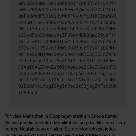
aWx0ZXJbMV1bb3BdPUlOJmZpbHRlclsyXVtm
aWVsZF09dXNhZ2VTdGF0ZSZmaWx0ZXJbMl1b
dmFsdWVdPSU1QiUyMk5FVyUyMiU1RCZmaWx0
ZXJbMl1bb3BdPUlOJnNvcnRbMF1bZmllbGRd
PWlzT3duJnNvcnRbMF1bb3JkZXJdPURFU0Mm
c29ydFsxXVtmaWVsZF09aXNUb3Amc29ydFsx
XVtvcmRlcl09REVTQyZzb3J0WzJdW2ZpZWxk
XT1wcmljZSZzb3J0WzJdW29yZGVyXT1BU0Mm
bGltaXQ9MjAmc2tpcD0wIiwKICAgICJoZWFk
ZXJzIjoge30sCiAgICAiYm9keSI6IG51bGws
CiAgICAiZXhwZWN0IjogewogICAgICAicmVz
cG9uc2VUeXBlIjogIiIKICAgIH0sCiAgICAi
dGltZW91dCI6IDAsCiAgICAicHJvZ3Jlc3Mi
OiBudWxsLAogICAgInJpc2t5IjogZmFsc2UK
ICB9Cn0=
Für viele Menschen in Göppingen stellt ein Škoda Kamiq
Neuwagen die perfekte Mobilitätslösung dar. Nur bei einem
echten Neufahrzeug erhalten Sie die Möglichkeit, jedes
individuelle Extra und Details wie die Motorisierung und