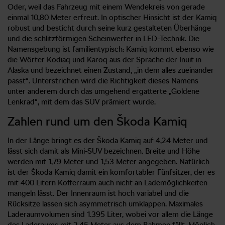
Oder, weil das Fahrzeug mit einem Wendekreis von gerade
einmal 10,80 Meter erfreut. In optischer Hinsicht ist der Kamiq
robust und besticht durch seine kurz gestalteten Überhänge
und die schlitzförmigen Scheinwerfer in LED-Technik. Die
Namensgebung ist familientypisch: Kamiq kommt ebenso wie
die Wörter Kodiaq und Karoq aus der Sprache der Inuit in
Alaska und bezeichnet einen Zustand, „in dem alles zueinander
passt“. Unterstrichen wird die Richtigkeit dieses Namens
unter anderem durch das umgehend ergatterte „Goldene
Lenkrad“, mit dem das SUV prämiert wurde.
Zahlen rund um den Škoda Kamiq
In der Länge bringt es der Škoda Kamiq auf 4,24 Meter und
lässt sich damit als Mini-SUV bezeichnen. Breite und Höhe
werden mit 1,79 Meter und 1,53 Meter angegeben. Natürlich
ist der Škoda Kamiq damit ein komfortabler Fünfsitzer, der es
mit 400 Litern Kofferraum auch nicht an Lademöglichkeiten
mangeln lässt. Der Innenraum ist hoch variabel und die
Rücksitze lassen sich asymmetrisch umklappen. Maximales
Laderaumvolumen sind 1.395 Liter, wobei vor allem die Länge
des Laderaums mit 2,45 Meter aus dem Rahmen fällt. Möglich