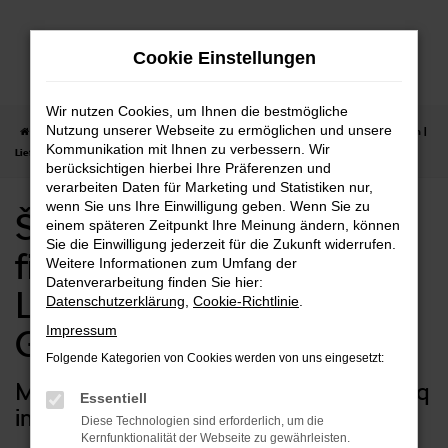
Zum
Hauptinhalt
Cookie Einstellungen
springen
Wir nutzen Cookies, um Ihnen die bestmögliche
Nutzung unserer Webseite zu ermöglichen und unsere
Startseite
Göppingen
Škoda
Škoda Kodiaq kaufen, finanzieren, leasen |
Kommunikation mit Ihnen zu verbessern. Wir
Lieferservice nach Göppingen
berücksichtigen hierbei Ihre Präferenzen und
verarbeiten Daten für Marketing und Statistiken nur,
wenn Sie uns Ihre Einwilligung geben. Wenn Sie zu
Škoda Kodiaq kaufen,
einem späteren Zeitpunkt Ihre Meinung ändern, können
Sie die Einwilligung jederzeit für die Zukunft widerrufen.
finanzieren, leasen |
Weitere Informationen zum Umfang der
Datenverarbeitung finden Sie hier:
Lieferservice nach
Datenschutzerklärung
,
Cookie-Richtlinie
.
Impressum
Göppingen
Folgende Kategorien von Cookies werden von uns eingesetzt:
Maximal mobil mit Ihrem Škoda Kodiaq
Essentiell
in Göppingen
Diese Technologien sind erforderlich, um die
Kernfunktionalität der Webseite zu gewährleisten.