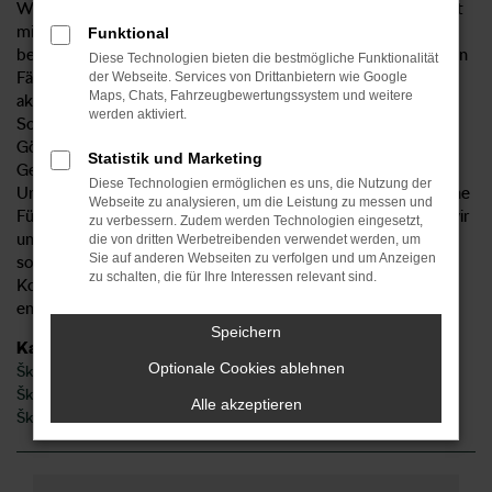
Wer in Göppingen oder der direkten Umgebung lebt, sichert
mit einem Škoda Kodiaq seine Mobilität. Das Fahrzeug hat
Funktional
bereits in zahlreichen Tests und Vergleichen seine besonderen
Diese Technologien bieten die bestmögliche Funktionalität
Fähigkeiten unter Beweis gestellt und setzt auch in der
der Webseite. Services von Drittanbietern wie Google
Maps, Chats, Fahrzeugbewertungssystem und weitere
aktuellen Modellgeneration Maßstäbe. Wir vom Autohaus
werden aktiviert.
Sorg bieten Ihnen den Škoda Kodiaq mit Lieferservice nach
Göppingen sowohl als Neuwagen als auch als
Statistik und Marketing
Gebrauchtwagen, Tageszulassung sowie als Jahreswagen.
Diese Technologien ermöglichen es uns, die Nutzung der
Unser Unternehmen existiert seit 1959 und bietet seither eine
Webseite zu analysieren, um die Leistung zu messen und
Fülle an Dienstleistungen rund ums Auto an. Dadurch, dass wir
zu verbessern. Zudem werden Technologien eingesetzt,
unter anderem einen erstklassigen Werkstattservice bieten,
die von dritten Werbetreibenden verwendet werden, um
Sie auf anderen Webseiten zu verfolgen und um Anzeigen
sorgen wir gerne auch nach dem Kauf dafür, dass Ihr Škoda
zu schalten, die für Ihre Interessen relevant sind.
Kodiaq stets in Top-Zustand fährt. Sprechen Sie uns an und
entdecken Sie die vielen Vorteile einer Zusammenarbeit.
Speichern
Kategorie
Optionale Cookies ablehnen
Škoda Kodiaq Neuwagen Göppingen
Škoda Kodiaq Göppingen
Alle akzeptieren
Škoda Kodiaq Gebrauchtwagen Göppingen