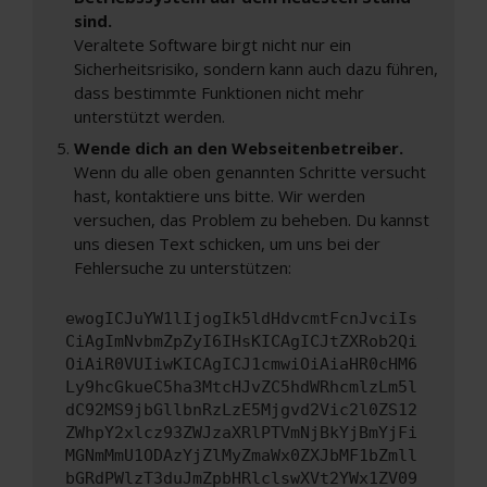
sind.
Veraltete Software birgt nicht nur ein
Sicherheitsrisiko, sondern kann auch dazu führen,
dass bestimmte Funktionen nicht mehr
unterstützt werden.
Wende dich an den Webseitenbetreiber.
Wenn du alle oben genannten Schritte versucht
hast, kontaktiere uns bitte. Wir werden
versuchen, das Problem zu beheben. Du kannst
uns diesen Text schicken, um uns bei der
Fehlersuche zu unterstützen:
ewogICJuYW1lIjogIk5ldHdvcmtFcnJvciIs
CiAgImNvbmZpZyI6IHsKICAgICJtZXRob2Qi
OiAiR0VUIiwKICAgICJ1cmwiOiAiaHR0cHM6
Ly9hcGkueC5ha3MtcHJvZC5hdWRhcmlzLm5l
dC92MS9jbGllbnRzLzE5Mjgvd2Vic2l0ZS12
ZWhpY2xlcz93ZWJzaXRlPTVmNjBkYjBmYjFi
MGNmMmU1ODAzYjZlMyZmaWx0ZXJbMF1bZmll
bGRdPWlzT3duJmZpbHRlclswXVt2YWx1ZV09