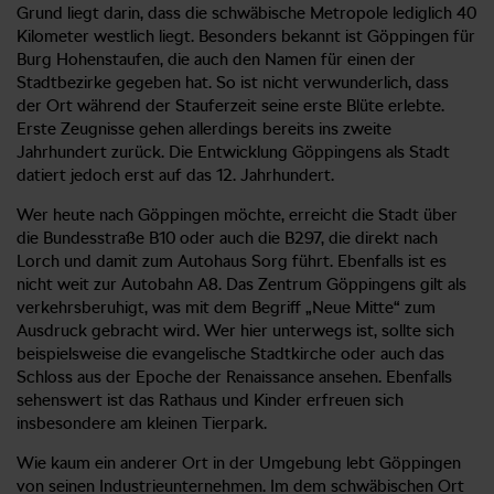
Grund liegt darin, dass die schwäbische Metropole lediglich 40
Kilometer westlich liegt. Besonders bekannt ist Göppingen für
Burg Hohenstaufen, die auch den Namen für einen der
Stadtbezirke gegeben hat. So ist nicht verwunderlich, dass
der Ort während der Stauferzeit seine erste Blüte erlebte.
Erste Zeugnisse gehen allerdings bereits ins zweite
Jahrhundert zurück. Die Entwicklung Göppingens als Stadt
datiert jedoch erst auf das 12. Jahrhundert.
Wer heute nach Göppingen möchte, erreicht die Stadt über
die Bundesstraße B10 oder auch die B297, die direkt nach
Lorch und damit zum Autohaus Sorg führt. Ebenfalls ist es
nicht weit zur Autobahn A8. Das Zentrum Göppingens gilt als
verkehrsberuhigt, was mit dem Begriff „Neue Mitte“ zum
Ausdruck gebracht wird. Wer hier unterwegs ist, sollte sich
beispielsweise die evangelische Stadtkirche oder auch das
Schloss aus der Epoche der Renaissance ansehen. Ebenfalls
sehenswert ist das Rathaus und Kinder erfreuen sich
insbesondere am kleinen Tierpark.
Wie kaum ein anderer Ort in der Umgebung lebt Göppingen
von seinen Industrieunternehmen. Im dem schwäbischen Ort