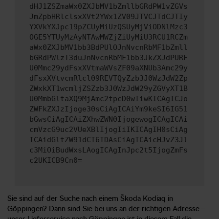
dHJ1ZSZmaWx0ZXJbMV1bZmllbGRdPW1vZGVs
JmZpbHRlclsxXVt2YWx1ZV09JTVCJTdCJTIy
YXVkYXJpc19pZCUyMiUzQSUyMjViODNlMzc3
OGE5YTUyMzAyNTAwMWZjZiUyMiU3RCU1RCZm
aWx0ZXJbMV1bb3BdPUlOJnNvcnRbMF1bZmll
bGRdPWlzT3duJnNvcnRbMF1bb3JkZXJdPURF
U0Mmc29ydFsxXVtmaWVsZF09aXNUb3Amc29y
dFsxXVtvcmRlcl09REVTQyZzb3J0WzJdW2Zp
ZWxkXT1wcmljZSZzb3J0WzJdW29yZGVyXT1B
U0MmbGltaXQ9MjAmc2tpcD0wIiwKICAgICJo
ZWFkZXJzIjoge30sCiAgICAiYm9keSI6IG51
bGwsCiAgICAiZXhwZWN0IjogewogICAgICAi
cmVzcG9uc2VUeXBlIjogIiIKICAgIH0sCiAg
ICAidGltZW91dCI6IDAsCiAgICAicHJvZ3Jl
c3MiOiBudWxsLAogICAgInJpc2t5IjogZmFs
c2UKICB9Cn0=
Sie sind auf der Suche nach einem Škoda Kodiaq in
Göppingen? Dann sind Sie bei uns an der richtigen Adresse –
unser Lieferservice nach Göppingen ist in diesem Fall die