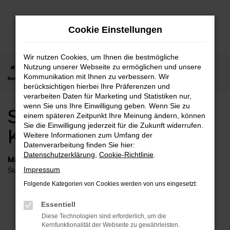
Zum
Hauptinhalt
Cookie Einstellungen
springen
Wir nutzen Cookies, um Ihnen die bestmögliche
Nutzung unserer Webseite zu ermöglichen und unsere
Startseite
Kernen
Škoda
Škoda Kamiq
Skoda Kamiq Neuwagen
Kommunikation mit Ihnen zu verbessern. Wir
Kernen
berücksichtigen hierbei Ihre Präferenzen und
verarbeiten Daten für Marketing und Statistiken nur,
wenn Sie uns Ihre Einwilligung geben. Wenn Sie zu
Skoda Kamiq Neuwagen
einem späteren Zeitpunkt Ihre Meinung ändern, können
Sie die Einwilligung jederzeit für die Zukunft widerrufen.
Kernen
Weitere Informationen zum Umfang der
Datenverarbeitung finden Sie hier:
Datenschutzerklärung
,
Cookie-Richtlinie
.
Marken
Impressum
Škoda
Folgende Kategorien von Cookies werden von uns eingesetzt:
Fehler: Network Error
Essentiell
Diese Technologien sind erforderlich, um die
Beim Laden ist ein Fehler aufgetreten.
Kernfunktionalität der Webseite zu gewährleisten.