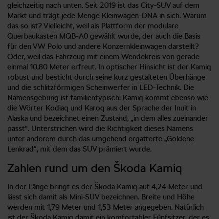
gleichzeitig nach unten. Seit 2019 ist das City-SUV auf dem
Markt und trägt jede Menge Kleinwagen-DNA in sich. Warum
das so ist? Vielleicht, weil als Plattform der modulare
Querbaukasten MQB-A0 gewählt wurde, der auch die Basis
für den VW Polo und andere Konzernkleinwagen darstellt?
Oder, weil das Fahrzeug mit einem Wendekreis von gerade
einmal 10,80 Meter erfreut. In optischer Hinsicht ist der Kamiq
robust und besticht durch seine kurz gestalteten Überhänge
und die schlitzförmigen Scheinwerfer in LED-Technik. Die
Namensgebung ist familientypisch: Kamiq kommt ebenso wie
die Wörter Kodiaq und Karoq aus der Sprache der Inuit in
Alaska und bezeichnet einen Zustand, „in dem alles zueinander
passt“. Unterstrichen wird die Richtigkeit dieses Namens
unter anderem durch das umgehend ergatterte „Goldene
Lenkrad“, mit dem das SUV prämiert wurde.
Zahlen rund um den Škoda Kamiq
In der Länge bringt es der Škoda Kamiq auf 4,24 Meter und
lässt sich damit als Mini-SUV bezeichnen. Breite und Höhe
werden mit 1,79 Meter und 1,53 Meter angegeben. Natürlich
ist der Škoda Kamiq damit ein komfortabler Fünfsitzer, der es