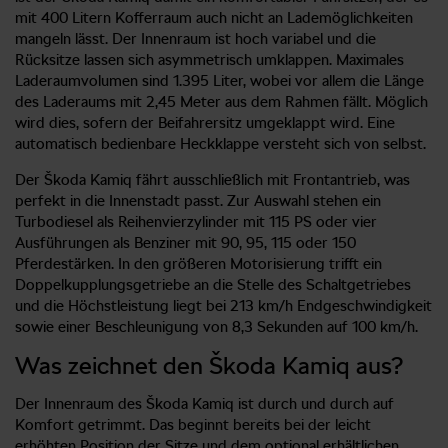
mit 400 Litern Kofferraum auch nicht an Lademöglichkeiten
mangeln lässt. Der Innenraum ist hoch variabel und die
Rücksitze lassen sich asymmetrisch umklappen. Maximales
Laderaumvolumen sind 1.395 Liter, wobei vor allem die Länge
des Laderaums mit 2,45 Meter aus dem Rahmen fällt. Möglich
wird dies, sofern der Beifahrersitz umgeklappt wird. Eine
automatisch bedienbare Heckklappe versteht sich von selbst.
Der Škoda Kamiq fährt ausschließlich mit Frontantrieb, was
perfekt in die Innenstadt passt. Zur Auswahl stehen ein
Turbodiesel als Reihenvierzylinder mit 115 PS oder vier
Ausführungen als Benziner mit 90, 95, 115 oder 150
Pferdestärken. In den größeren Motorisierung trifft ein
Doppelkupplungsgetriebe an die Stelle des Schaltgetriebes
und die Höchstleistung liegt bei 213 km/h Endgeschwindigkeit
sowie einer Beschleunigung von 8,3 Sekunden auf 100 km/h.
Was zeichnet den Škoda Kamiq aus?
Der Innenraum des Škoda Kamiq ist durch und durch auf
Komfort getrimmt. Das beginnt bereits bei der leicht
erhöhten Position der Sitze und dem optional erhältlichen