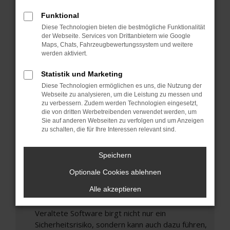
Hier sind ein paar Tipps, die dir helfen können:
Funktional
Überprüfe deine Firewall und deine
Diese Technologien bieten die bestmögliche Funktionalität
Internetverbindung.
der Webseite. Services von Drittanbietern wie Google
Laden andere Webseiten, zum Beispiel deine
Maps, Chats, Fahrzeugbewertungssystem und weitere
Suchmaschine?
werden aktiviert.
Prüfe deine Browsererweiterungen.
Statistik und Marketing
Manche Erweiterungen, wie Werbeblocker,
Diese Technologien ermöglichen es uns, die Nutzung der
können das Laden bestimmter Seiten
Webseite zu analysieren, um die Leistung zu messen und
verhindern. Funktioniert die Seite in einem
zu verbessern. Zudem werden Technologien eingesetzt,
die von dritten Werbetreibenden verwendet werden, um
anderen Browser oder in einem privaten
Sie auf anderen Webseiten zu verfolgen und um Anzeigen
Fenster?
zu schalten, die für Ihre Interessen relevant sind.
Starte dein Gerät neu.
Das kann manchmal helfen, vorübergehende
Speichern
Probleme zu beheben.
Optionale Cookies ablehnen
Stelle sicher, dass dein Browser und dein
Alle akzeptieren
Betriebssystem auf dem neuesten Stand
sind.
Veraltete Software birgt nicht nur ein
Sicherheitsrisiko, sondern kann auch dazu führen,