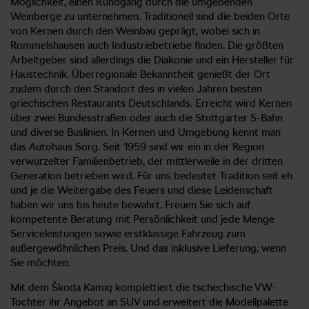
Möglichkeit, einen Rundgang durch die umgebenden
Weinberge zu unternehmen. Traditionell sind die beiden Orte
von Kernen durch den Weinbau geprägt, wobei sich in
Rommelshausen auch Industriebetriebe finden. Die größten
Arbeitgeber sind allerdings die Diakonie und ein Hersteller für
Haustechnik. Überregionale Bekanntheit genießt der Ort
zudem durch den Standort des in vielen Jahren besten
griechischen Restaurants Deutschlands. Erreicht wird Kernen
über zwei Bundesstraßen oder auch die Stuttgarter S-Bahn
und diverse Buslinien. In Kernen und Umgebung kennt man
das Autohaus Sorg. Seit 1959 sind wir ein in der Region
verwurzelter Familienbetrieb, der mittlerweile in der dritten
Generation betrieben wird. Für uns bedeutet Tradition seit eh
und je die Weitergabe des Feuers und diese Leidenschaft
haben wir uns bis heute bewahrt. Freuen Sie sich auf
kompetente Beratung mit Persönlichkeit und jede Menge
Serviceleistungen sowie erstklassige Fahrzeug zum
außergewöhnlichen Preis. Und das inklusive Lieferung, wenn
Sie möchten.
Mit dem Škoda Kamiq komplettiert die tschechische VW-
Tochter ihr Angebot an SUV und erweitert die Modellpalette