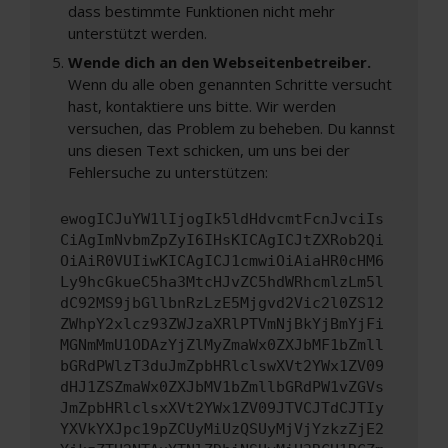
dass bestimmte Funktionen nicht mehr
unterstützt werden.
Wende dich an den Webseitenbetreiber.
Wenn du alle oben genannten Schritte versucht
hast, kontaktiere uns bitte. Wir werden
versuchen, das Problem zu beheben. Du kannst
uns diesen Text schicken, um uns bei der
Fehlersuche zu unterstützen:
ewogICJuYW1lIjogIk5ldHdvcmtFcnJvciIs
CiAgImNvbmZpZyI6IHsKICAgICJtZXRob2Qi
OiAiR0VUIiwKICAgICJ1cmwiOiAiaHR0cHM6
Ly9hcGkueC5ha3MtcHJvZC5hdWRhcmlzLm5l
dC92MS9jbGllbnRzLzE5Mjgvd2Vic2l0ZS12
ZWhpY2xlcz93ZWJzaXRlPTVmNjBkYjBmYjFi
MGNmMmU1ODAzYjZlMyZmaWx0ZXJbMF1bZmll
bGRdPWlzT3duJmZpbHRlclswXVt2YWx1ZV09
dHJ1ZSZmaWx0ZXJbMV1bZmllbGRdPW1vZGVs
JmZpbHRlclsxXVt2YWx1ZV09JTVCJTdCJTIy
YXVkYXJpc19pZCUyMiUzQSUyMjVjYzkzZjE2