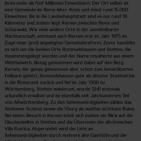
ihren mehr als fünf Millionen Einwohnern. Der Ort selbst ist
eine Gemeinde im Rems-Murr-Kreis und misst rund 15.000
Einwohner. Bis in die Landeshauptstadt sind es nur rund 16
Kilometer und zudem liegt Kernen zwischen Rems und
Schurwald. Wie viele andere Orte in der unmittelbaren
Nachbarschaft, entstand auch Kernen erst im Jahr 1975 im
Zuge einer groß angelegten Gemeindereform. Zuvor handelte
es sich um die beiden Orte Rommelshausen und Stetten, die
zusammengelegt wurden und der Name resultierte aus einem
Wettbewerb. Bezug genommen wird dabei auf den Berg
Kernen, der genau genommen aber schon zum benachbarten
Fellbach gehört. Rommelshausen geht als ältester Stadtteil bis
in die Römerzeit zurück und fiel im Jahr 1300 zu
Württemberg, Stetten wiederum, wurde 1241 erstmals
urkundlich erwähnt und ist ebenfalls seit Jahrhunderten Teil
von Altwürttemberg. Zu den Sehenswürdigkeiten zählen das
Stettener Schloss sowie die Yburg als weithin sichtbare Ruine.
Bei einem Besuch in Kernen lohnt sich zudem ein Blick auf die
Glockenkelter in Stetten und die Überreste der altrömischen
Villa Rustica. Abgerundet wird die Liste an
Sehenswürdigkeiten durch mehrere alte Gasthöfe und die