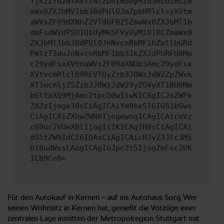
YjkzZTU2NTAxYTNlZDhiNSUyMiU3RCU1RCZm
aWx0ZXJbMV1bb3BdPUlOJmZpbHRlclsyXVtm
aWVsZF09dXNhZ2VTdGF0ZSZmaWx0ZXJbMl1b
dmFsdWVdPSU1QiUyMk5FVyUyMiU1RCZmaWx0
ZXJbMl1bb3BdPUlOJnNvcnRbMF1bZmllbGRd
PWlzT3duJnNvcnRbMF1bb3JkZXJdPURFU0Mm
c29ydFsxXVtmaWVsZF09aXNUb3Amc29ydFsx
XVtvcmRlcl09REVTQyZzb3J0WzJdW2ZpZWxk
XT1wcmljZSZzb3J0WzJdW29yZGVyXT1BU0Mm
bGltaXQ9MjAmc2tpcD0wIiwKICAgICJoZWFk
ZXJzIjoge30sCiAgICAiYm9keSI6IG51bGws
CiAgICAiZXhwZWN0IjogewogICAgICAicmVz
cG9uc2VUeXBlIjogIiIKICAgIH0sCiAgICAi
dGltZW91dCI6IDAsCiAgICAicHJvZ3Jlc3Mi
OiBudWxsLAogICAgInJpc2t5IjogZmFsc2UK
ICB9Cn0=
Für den Autokauf in Kernen – auf ins Autohaus Sorg Wer
seinen Wohnsitz in Kernen hat, genießt die Vorzüge einer
zentralen Lage inmitten der Metropolregion Stuttgart mit