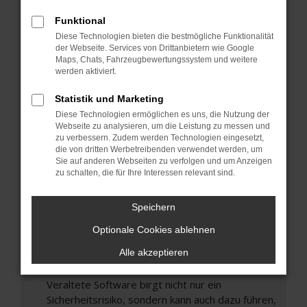
Hier sind ein paar Tipps, die dir helfen können:
Funktional
Überprüfe deine Firewall und deine
Diese Technologien bieten die bestmögliche Funktionalität
Internetverbindung.
der Webseite. Services von Drittanbietern wie Google
Laden andere Webseiten, zum Beispiel deine
Maps, Chats, Fahrzeugbewertungssystem und weitere
Suchmaschine?
werden aktiviert.
Prüfe deine Browsererweiterungen.
Statistik und Marketing
Manche Erweiterungen, wie Werbeblocker,
Diese Technologien ermöglichen es uns, die Nutzung der
können das Laden bestimmter Seiten
Webseite zu analysieren, um die Leistung zu messen und
verhindern. Funktioniert die Seite in einem
zu verbessern. Zudem werden Technologien eingesetzt,
die von dritten Werbetreibenden verwendet werden, um
anderen Browser oder in einem privaten
Sie auf anderen Webseiten zu verfolgen und um Anzeigen
Fenster?
zu schalten, die für Ihre Interessen relevant sind.
Starte dein Gerät neu.
Das kann manchmal helfen, vorübergehende
Speichern
Probleme zu beheben.
Optionale Cookies ablehnen
Stelle sicher, dass dein Browser und dein
Alle akzeptieren
Betriebssystem auf dem neuesten Stand
sind.
Veraltete Software birgt nicht nur ein
Sicherheitsrisiko, sondern kann auch dazu führen,