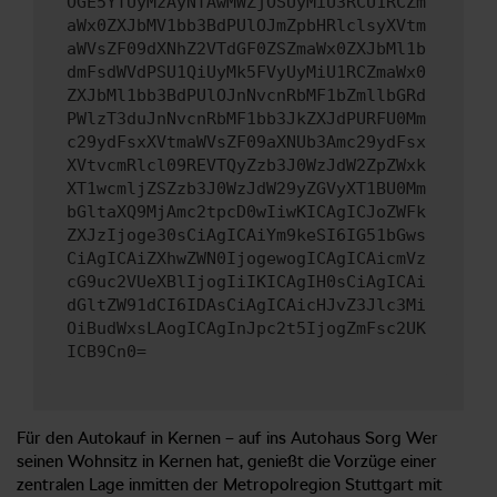
OGE5YTUyMzAyNTAwMWZjOSUyMiU3RCU1RCZm
aWx0ZXJbMV1bb3BdPUlOJmZpbHRlclsyXVtm
aWVsZF09dXNhZ2VTdGF0ZSZmaWx0ZXJbMl1b
dmFsdWVdPSU1QiUyMk5FVyUyMiU1RCZmaWx0
ZXJbMl1bb3BdPUlOJnNvcnRbMF1bZmllbGRd
PWlzT3duJnNvcnRbMF1bb3JkZXJdPURFU0Mm
c29ydFsxXVtmaWVsZF09aXNUb3Amc29ydFsx
XVtvcmRlcl09REVTQyZzb3J0WzJdW2ZpZWxk
XT1wcmljZSZzb3J0WzJdW29yZGVyXT1BU0Mm
bGltaXQ9MjAmc2tpcD0wIiwKICAgICJoZWFk
ZXJzIjoge30sCiAgICAiYm9keSI6IG51bGws
CiAgICAiZXhwZWN0IjogewogICAgICAicmVz
cG9uc2VUeXBlIjogIiIKICAgIH0sCiAgICAi
dGltZW91dCI6IDAsCiAgICAicHJvZ3Jlc3Mi
OiBudWxsLAogICAgInJpc2t5IjogZmFsc2UK
ICB9Cn0=
Für den Autokauf in Kernen – auf ins Autohaus Sorg Wer
seinen Wohnsitz in Kernen hat, genießt die Vorzüge einer
zentralen Lage inmitten der Metropolregion Stuttgart mit