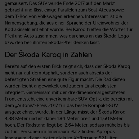
gemausert. Das SUV wurde Ende 2017 auf den Markt
gebracht und lässt einige Parallelen zum Seat Ateca sowie
dem T-Roc von Volkswagen erkennen. Interessant ist die
Namensgebung, die aus einer Sprache der Ureinwohner der
Kodiakinseln entlehnt wurde. Bei Karoq treffen die Wörter für
Pfeil und Auto zusammen, was durchaus an das Škoda-Logo
bzw. den berühmten Škoda-Pfeil denken lässt.
Der Škoda Karoq in Zahlen
Bereits auf den ersten Blick zeigt sich, dass der Škoda Karoq
nicht nur auf dem Asphalt, sondern auch abseits der
befestigten Straßen eine gute Figur macht. Die Radkästen
wurden leicht angewinkelt und zudem Einstiegsleisten
integriert. Gemeinsam mit der dreidimensional gestalteten
Front entsteht eine unverkennbare SUV-Optik, die bereits mit
dem „Autonis“-Preis 2017 für das beste Kompakt-SUV
ausgezeichnet wurde. In der Länge misst der Škoda Karoq
4,38 Meter und ist dabei 1,84 Meter breit und 1,60 Meter
hoch. Der Radstand liegt bei 2,64 Meter, sodass mühelos bis
zu fünf Personen im Innenraum Platz finden. Apropos
Innenraum: dieser bietet allein im Kofferraum 521 Liter