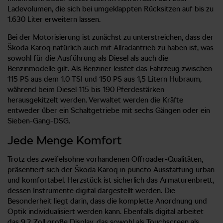
Ladevolumen, die sich bei umgeklappten Rücksitzen auf bis zu
1.630 Liter erweitern lassen.
Bei der Motorisierung ist zunächst zu unterstreichen, dass der
Škoda Karoq natürlich auch mit Allradantrieb zu haben ist, was
sowohl für die Ausführung als Diesel als auch die
Benzinmodelle gilt. Als Benziner leistet das Fahrzeug zwischen
115 PS aus dem 1.0 TSI und 150 PS aus 1,5 Litern Hubraum,
während beim Diesel 115 bis 190 Pferdestärken
herausgekitzelt werden. Verwaltet werden die Kräfte
entweder über ein Schaltgetriebe mit sechs Gängen oder ein
Sieben-Gang-DSG.
Jede Menge Komfort
Trotz des zweifelsohne vorhandenen Offroader-Qualitäten,
präsentiert sich der Škoda Karoq in puncto Ausstattung urban
und komfortabel. Herzstück ist sicherlich das Armaturenbrett,
dessen Instrumente digital dargestellt werden. Die
Besonderheit liegt darin, dass die komplette Anordnung und
Optik individualisiert werden kann. Ebenfalls digital arbeitet
das 9,2 Zoll große Display, das sowohl als Touchscreen als