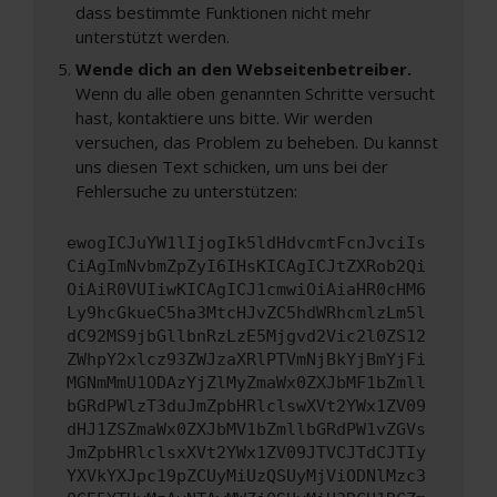
dass bestimmte Funktionen nicht mehr
unterstützt werden.
Wende dich an den Webseitenbetreiber.
Wenn du alle oben genannten Schritte versucht
hast, kontaktiere uns bitte. Wir werden
versuchen, das Problem zu beheben. Du kannst
uns diesen Text schicken, um uns bei der
Fehlersuche zu unterstützen:
ewogICJuYW1lIjogIk5ldHdvcmtFcnJvciIs
CiAgImNvbmZpZyI6IHsKICAgICJtZXRob2Qi
OiAiR0VUIiwKICAgICJ1cmwiOiAiaHR0cHM6
Ly9hcGkueC5ha3MtcHJvZC5hdWRhcmlzLm5l
dC92MS9jbGllbnRzLzE5Mjgvd2Vic2l0ZS12
ZWhpY2xlcz93ZWJzaXRlPTVmNjBkYjBmYjFi
MGNmMmU1ODAzYjZlMyZmaWx0ZXJbMF1bZmll
bGRdPWlzT3duJmZpbHRlclswXVt2YWx1ZV09
dHJ1ZSZmaWx0ZXJbMV1bZmllbGRdPW1vZGVs
JmZpbHRlclsxXVt2YWx1ZV09JTVCJTdCJTIy
YXVkYXJpc19pZCUyMiUzQSUyMjViODNlMzc3