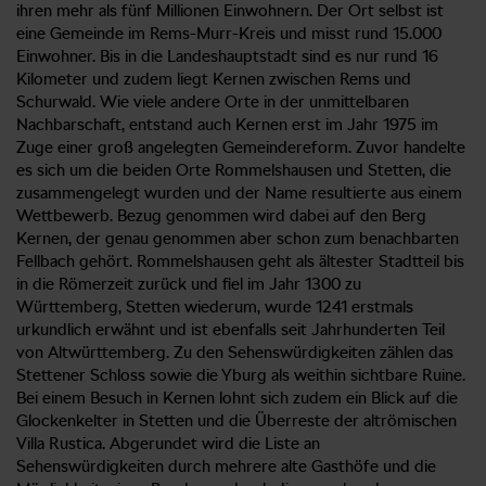
ihren mehr als fünf Millionen Einwohnern. Der Ort selbst ist
eine Gemeinde im Rems-Murr-Kreis und misst rund 15.000
Einwohner. Bis in die Landeshauptstadt sind es nur rund 16
Kilometer und zudem liegt Kernen zwischen Rems und
Schurwald. Wie viele andere Orte in der unmittelbaren
Nachbarschaft, entstand auch Kernen erst im Jahr 1975 im
Zuge einer groß angelegten Gemeindereform. Zuvor handelte
es sich um die beiden Orte Rommelshausen und Stetten, die
zusammengelegt wurden und der Name resultierte aus einem
Wettbewerb. Bezug genommen wird dabei auf den Berg
Kernen, der genau genommen aber schon zum benachbarten
Fellbach gehört. Rommelshausen geht als ältester Stadtteil bis
in die Römerzeit zurück und fiel im Jahr 1300 zu
Württemberg, Stetten wiederum, wurde 1241 erstmals
urkundlich erwähnt und ist ebenfalls seit Jahrhunderten Teil
von Altwürttemberg. Zu den Sehenswürdigkeiten zählen das
Stettener Schloss sowie die Yburg als weithin sichtbare Ruine.
Bei einem Besuch in Kernen lohnt sich zudem ein Blick auf die
Glockenkelter in Stetten und die Überreste der altrömischen
Villa Rustica. Abgerundet wird die Liste an
Sehenswürdigkeiten durch mehrere alte Gasthöfe und die