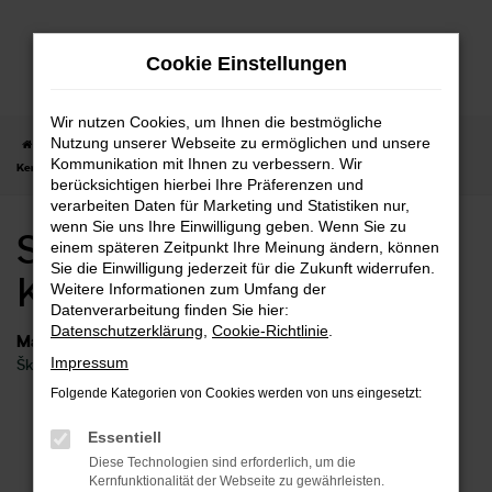
Zum
Hauptinhalt
Cookie Einstellungen
springen
Wir nutzen Cookies, um Ihnen die bestmögliche
Nutzung unserer Webseite zu ermöglichen und unsere
Startseite
Kernen
Škoda
Škoda Karoq
Skoda Karoq Neuwagen
Kommunikation mit Ihnen zu verbessern. Wir
Kernen
berücksichtigen hierbei Ihre Präferenzen und
verarbeiten Daten für Marketing und Statistiken nur,
wenn Sie uns Ihre Einwilligung geben. Wenn Sie zu
Skoda Karoq Neuwagen
einem späteren Zeitpunkt Ihre Meinung ändern, können
Sie die Einwilligung jederzeit für die Zukunft widerrufen.
Kernen
Weitere Informationen zum Umfang der
Datenverarbeitung finden Sie hier:
Datenschutzerklärung
,
Cookie-Richtlinie
.
Marken
Impressum
Škoda
Folgende Kategorien von Cookies werden von uns eingesetzt:
Fehler: Network Error
Essentiell
Diese Technologien sind erforderlich, um die
Beim Laden ist ein Fehler aufgetreten.
Kernfunktionalität der Webseite zu gewährleisten.