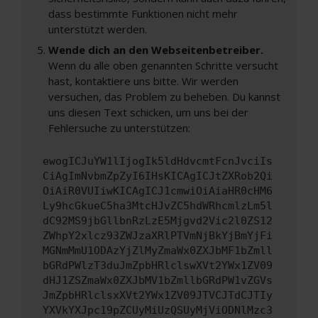
dass bestimmte Funktionen nicht mehr
unterstützt werden.
Wende dich an den Webseitenbetreiber.
Wenn du alle oben genannten Schritte versucht
hast, kontaktiere uns bitte. Wir werden
versuchen, das Problem zu beheben. Du kannst
uns diesen Text schicken, um uns bei der
Fehlersuche zu unterstützen:
ewogICJuYW1lIjogIk5ldHdvcmtFcnJvciIs
CiAgImNvbmZpZyI6IHsKICAgICJtZXRob2Qi
OiAiR0VUIiwKICAgICJ1cmwiOiAiaHR0cHM6
Ly9hcGkueC5ha3MtcHJvZC5hdWRhcmlzLm5l
dC92MS9jbGllbnRzLzE5Mjgvd2Vic2l0ZS12
ZWhpY2xlcz93ZWJzaXRlPTVmNjBkYjBmYjFi
MGNmMmU1ODAzYjZlMyZmaWx0ZXJbMF1bZmll
bGRdPWlzT3duJmZpbHRlclswXVt2YWx1ZV09
dHJ1ZSZmaWx0ZXJbMV1bZmllbGRdPW1vZGVs
JmZpbHRlclsxXVt2YWx1ZV09JTVCJTdCJTIy
YXVkYXJpc19pZCUyMiUzQSUyMjViODNlMzc3