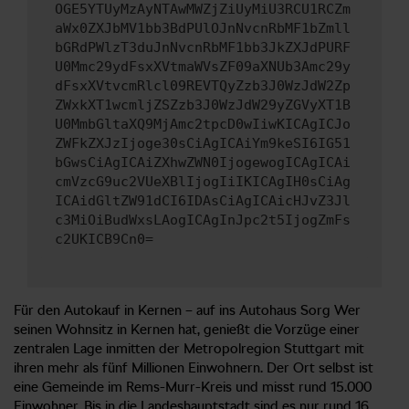
OGE5YTUyMzAyNTAwMWZjZiUyMiU3RCU1RCZm
aWx0ZXJbMV1bb3BdPUlOJnNvcnRbMF1bZmll
bGRdPWlzT3duJnNvcnRbMF1bb3JkZXJdPURF
U0Mmc29ydFsxXVtmaWVsZF09aXNUb3Amc29y
dFsxXVtvcmRlcl09REVTQyZzb3J0WzJdW2Zp
ZWxkXT1wcmljZSZzb3J0WzJdW29yZGVyXT1B
U0MmbGltaXQ9MjAmc2tpcD0wIiwKICAgICJo
ZWFkZXJzIjoge30sCiAgICAiYm9keSI6IG51
bGwsCiAgICAiZXhwZWN0IjogewogICAgICAi
cmVzcG9uc2VUeXBlIjogIiIKICAgIH0sCiAg
ICAidGltZW91dCI6IDAsCiAgICAicHJvZ3Jl
c3MiOiBudWxsLAogICAgInJpc2t5IjogZmFs
c2UKICB9Cn0=
Für den Autokauf in Kernen – auf ins Autohaus Sorg Wer
seinen Wohnsitz in Kernen hat, genießt die Vorzüge einer
zentralen Lage inmitten der Metropolregion Stuttgart mit
ihren mehr als fünf Millionen Einwohnern. Der Ort selbst ist
eine Gemeinde im Rems-Murr-Kreis und misst rund 15.000
Einwohner. Bis in die Landeshauptstadt sind es nur rund 16