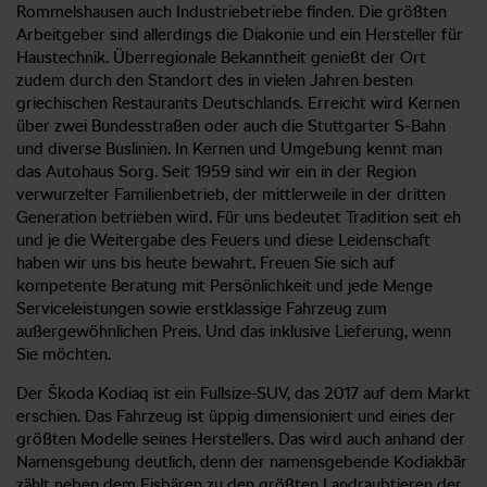
Rommelshausen auch Industriebetriebe finden. Die größten
Arbeitgeber sind allerdings die Diakonie und ein Hersteller für
Haustechnik. Überregionale Bekanntheit genießt der Ort
zudem durch den Standort des in vielen Jahren besten
griechischen Restaurants Deutschlands. Erreicht wird Kernen
über zwei Bundesstraßen oder auch die Stuttgarter S-Bahn
und diverse Buslinien. In Kernen und Umgebung kennt man
das Autohaus Sorg. Seit 1959 sind wir ein in der Region
verwurzelter Familienbetrieb, der mittlerweile in der dritten
Generation betrieben wird. Für uns bedeutet Tradition seit eh
und je die Weitergabe des Feuers und diese Leidenschaft
haben wir uns bis heute bewahrt. Freuen Sie sich auf
kompetente Beratung mit Persönlichkeit und jede Menge
Serviceleistungen sowie erstklassige Fahrzeug zum
außergewöhnlichen Preis. Und das inklusive Lieferung, wenn
Sie möchten.
Der Škoda Kodiaq ist ein Fullsize-SUV, das 2017 auf dem Markt
erschien. Das Fahrzeug ist üppig dimensioniert und eines der
größten Modelle seines Herstellers. Das wird auch anhand der
Namensgebung deutlich, denn der namensgebende Kodiakbär
zählt neben dem Eisbären zu den größten Landraubtieren der