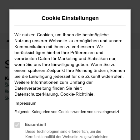
Zum
Hauptinhalt
Cookie Einstellungen
springen
Wir nutzen Cookies, um Ihnen die bestmögliche
Nutzung unserer Webseite zu ermöglichen und unsere
Startseite
Kernen
Škoda
Skoda Kodiaq Kernen
Kommunikation mit Ihnen zu verbessern. Wir
berücksichtigen hierbei Ihre Präferenzen und
verarbeiten Daten für Marketing und Statistiken nur,
Skoda Kodiaq Kernen
wenn Sie uns Ihre Einwilligung geben. Wenn Sie zu
einem späteren Zeitpunkt Ihre Meinung ändern, können
Sie die Einwilligung jederzeit für die Zukunft widerrufen.
Kategorie
Weitere Informationen zum Umfang der
Škoda Kodiaq Neuwagen Kernen
Datenverarbeitung finden Sie hier:
Škoda Kodiaq Kernen
Datenschutzerklärung
,
Cookie-Richtlinie
.
Škoda Kodiaq Gebrauchtwagen Kernen
Impressum
Folgende Kategorien von Cookies werden von uns eingesetzt:
Fehler: Network Error
Essentiell
Diese Technologien sind erforderlich, um die
Beim Laden ist ein Fehler aufgetreten.
Kernfunktionalität der Webseite zu gewährleisten.