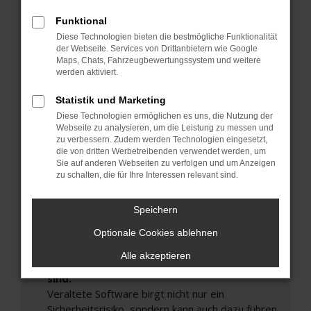
Hier sind ein paar Tipps, die dir helfen können:
Funktional
Überprüfe deine Firewall und deine
Diese Technologien bieten die bestmögliche Funktionalität
Internetverbindung.
der Webseite. Services von Drittanbietern wie Google
Maps, Chats, Fahrzeugbewertungssystem und weitere
Laden andere Webseiten, zum Beispiel deine
werden aktiviert.
Suchmaschine?
Prüfe deine Browsererweiterungen.
Statistik und Marketing
Manche Erweiterungen, wie Werbeblocker,
Diese Technologien ermöglichen es uns, die Nutzung der
Webseite zu analysieren, um die Leistung zu messen und
können das Laden bestimmter Seiten
zu verbessern. Zudem werden Technologien eingesetzt,
verhindern. Funktioniert die Seite in einem
die von dritten Werbetreibenden verwendet werden, um
anderen Browser oder in einem privaten
Sie auf anderen Webseiten zu verfolgen und um Anzeigen
Fenster?
zu schalten, die für Ihre Interessen relevant sind.
Starte dein Gerät neu.
Speichern
Das kann manchmal helfen, vorübergehende
Probleme zu beheben.
Optionale Cookies ablehnen
Stelle sicher, dass dein Browser und dein
Alle akzeptieren
Betriebssystem auf dem neuesten Stand
sind.
Veraltete Software birgt nicht nur ein
Sicherheitsrisiko, sondern kann auch dazu führen,