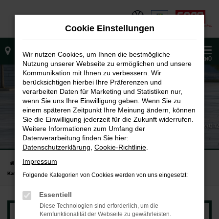
Zum
Hauptinhalt
Cookie Einstellungen
springen
0
Wir nutzen Cookies, um Ihnen die bestmögliche
MENÜ
Nutzung unserer Webseite zu ermöglichen und unsere
Kommunikation mit Ihnen zu verbessern. Wir
berücksichtigen hierbei Ihre Präferenzen und
verarbeiten Daten für Marketing und Statistiken nur,
wenn Sie uns Ihre Einwilligung geben. Wenn Sie zu
einem späteren Zeitpunkt Ihre Meinung ändern, können
Sie die Einwilligung jederzeit für die Zukunft widerrufen.
Energieverbrauch (kombiniert) 5,6 l/100km CO2-Emissionen (kombiniert) 1
Weitere Informationen zum Umfang der
CO2-Klasse (kombiniert): D
Škoda Kamiq Balance - ab 169 €³ mtl.
Datenverarbeitung finden Sie hier:
Eroberungsangebot für Privatkunden
Datenschutzerklärung
,
Cookie-Richtlinie
.
Impressum
Startseite
Fahrzeugangebote
Modellübersicht & Angebote
Škoda
Kamiq Balance - ab 169 €³ mtl.
Folgende Kategorien von Cookies werden von uns eingesetzt:
Essentiell
Diese Technologien sind erforderlich, um die
Kernfunktionalität der Webseite zu gewährleisten.
LEASINGANGEBOT