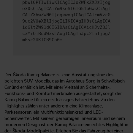
pbWl0PTIwIiwKICAgICJoZWFkZXJzIjog
e30sCiAgICAiYm9keSI6IG51bGwsCiAgI
CAiZXhwZWN0IjogewogICAgICAicmVzcG
9uc2VUeXBlIjogIiIKICAgIH0sCiAgICA
idGltZW91dCI6IDAsCiAgICAicHJvZ3Jl
c3MiOiBudWxsLAogICAgInJpc2t5IjogZ
mFsc2UKICB9Cn0=
Der Škoda Kamiq Balance ist eine Ausstattungslinie des
beliebten SUV-Modells, das im Autohaus Sorg in Schwäbisch
Gmünd erhältlich ist. Mit einer Vielzahl an Sicherheits-,
Funktions- und Komfortmerkmalen ausgestattet, sorgt der
Kamiq Balance für ein erstklassiges Fahrerlebnis. Zu den
Highlights zählen unter anderem eine Klimaanlage,
Parksensoren, ein Multifunktionslenkrad und LED-
Scheinwerfer. Mit seinem geräumigen Innenraum und seinem
modernen Design ist der Kamiq Balance ein echtes Highlight in
der Škoda-Modellpalette. Erleben Sie das Fahrzeug bei einer