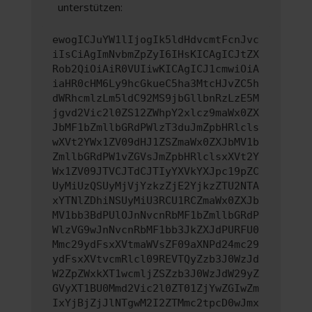
unterstützen:
ewogICJuYW1lIjogIk5ldHdvcmtFcnJvc
iIsCiAgImNvbmZpZyI6IHsKICAgICJtZX
Rob2QiOiAiR0VUIiwKICAgICJ1cmwiOiA
iaHR0cHM6Ly9hcGkueC5ha3MtcHJvZC5h
dWRhcmlzLm5ldC92MS9jbGllbnRzLzE5M
jgvd2Vic2l0ZS12ZWhpY2xlcz9maWx0ZX
JbMF1bZmllbGRdPWlzT3duJmZpbHRlcls
wXVt2YWx1ZV09dHJ1ZSZmaWx0ZXJbMV1b
ZmllbGRdPW1vZGVsJmZpbHRlclsxXVt2Y
Wx1ZV09JTVCJTdCJTIyYXVkYXJpc19pZC
UyMiUzQSUyMjVjYzkzZjE2YjkzZTU2NTA
xYTNlZDhiNSUyMiU3RCU1RCZmaWx0ZXJb
MV1bb3BdPUlOJnNvcnRbMF1bZmllbGRdP
WlzVG9wJnNvcnRbMF1bb3JkZXJdPURFU0
Mmc29ydFsxXVtmaWVsZF09aXNPd24mc29
ydFsxXVtvcmRlcl09REVTQyZzb3J0WzJd
W2ZpZWxkXT1wcmljZSZzb3J0WzJdW29yZ
GVyXT1BU0Mmd2Vic2l0ZT01ZjYwZGIwZm
IxYjBjZjJlNTgwM2I2ZTMmc2tpcD0wJmx