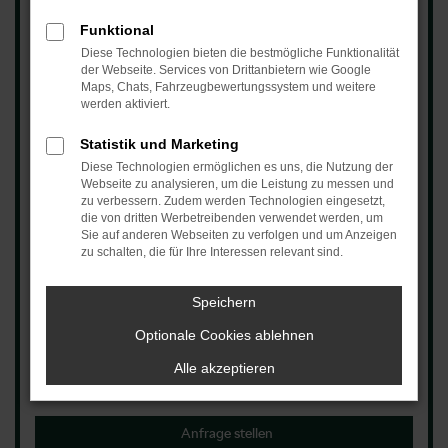
Funktional
Škoda Kamiq Balance
Diese Technologien bieten die bestmögliche Funktionalität
der Webseite. Services von Drittanbietern wie Google
Maps, Chats, Fahrzeugbewertungssystem und weitere
Fahrleistung Gesamt
10.000 km
werden aktiviert.
Vertragslaufzeit
48 Monate
Statistik und Marketing
3
48 mtl. Leasingraten à
169,00 €
Diese Technologien ermöglichen es uns, die Nutzung der
Webseite zu analysieren, um die Leistung zu messen und
zu verbessern. Zudem werden Technologien eingesetzt,
die von dritten Werbetreibenden verwendet werden, um
Sie auf anderen Webseiten zu verfolgen und um Anzeigen
zu schalten, die für Ihre Interessen relevant sind.
Speichern
+49 7171 90982830
Optionale Cookies ablehnen
Alle akzeptieren
Beratungstermin / Probefahrt buchen
Anfrage stellen