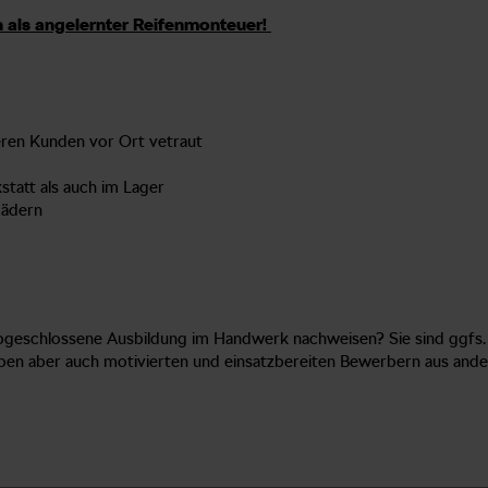
h als angelernter Reifenmonteuer!
seren Kunden vor Ort vetraut
statt als auch im Lager
Rädern
abgeschlossene Ausbildung im Handwerk nachweisen? Sie sind ggfs. 
n aber auch motivierten und einsatzbereiten Bewerbern aus ande