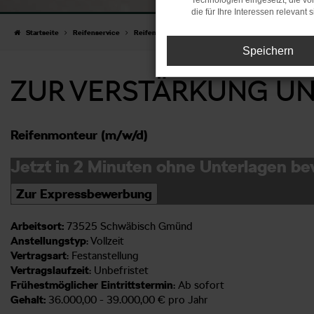
Technologien eingesetzt, die v
die für Ihre Interessen relevant s
Startseite
Reifenservice
Reifenmonteur (w/m/d)
Speichern
ZUR VERSTÄRKUNG UNS
Reifenmonteur (m/w/d)
Jetzt in 2 Minuten ohne Unterlagen b
Zur Expressbewerbung
Arbeitsort:
73525 Schwäbisch Gmünd
Anstellungstyp
: Vollzeit
Vertragsart
: Festanstellung
Vertragslaufzeit
: Unbefristet
Frühestmöglicher Eintrittstermin
: Ab sofort
Gehalt:
36.000,00 - 39.000,00 € pro Jahr