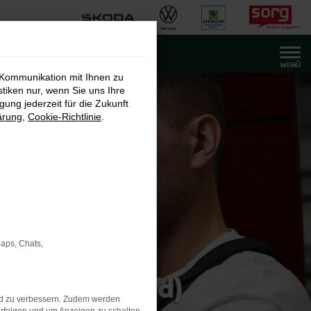
MENÜ
 Kommunikation mit Ihnen zu
stiken nur, wenn Sie uns Ihre
ung jederzeit für die Zukunft
ärung
,
Cookie-Richtlinie
.
Maps, Chats,
nteur (w/m/d)
nd zu verbessern. Zudem werden