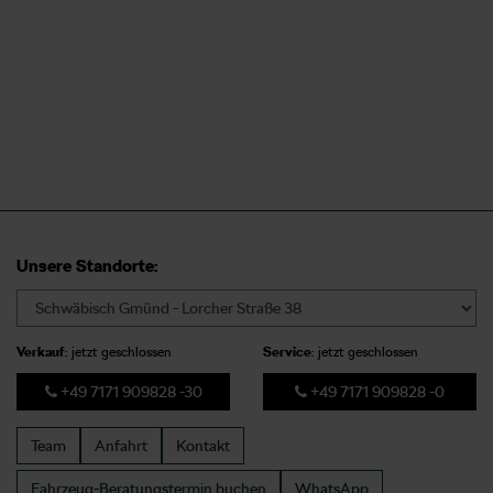
Unsere Standorte:
Verkauf
: jetzt geschlossen
Service
: jetzt geschlossen
+49 7171 909828 -30
+49 7171 909828 -0
Team
Anfahrt
Kontakt
Fahrzeug-Beratungstermin
buchen
WhatsApp