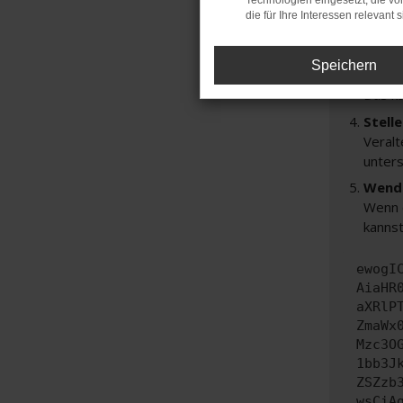
Technologien eingesetzt, die v
Prüfe
die für Ihre Interessen relevant s
Manche
andere
Speichern
Start
Das k
Stell
Veralt
unters
Wende
Wenn d
kannst
ewogI
AiaHR
aXRlP
ZmaWx
Mzc3O
1bb3J
ZSZzb
wsCiA