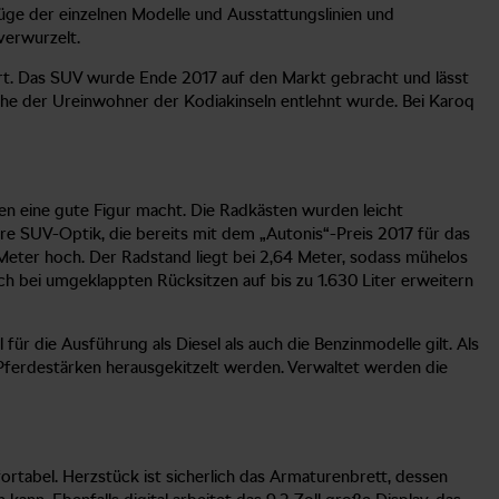
züge der einzelnen Modelle und Ausstattungslinien und
verwurzelt.
ert. Das SUV wurde Ende 2017 auf den Markt gebracht und lässt
che der Ureinwohner der Kodiakinseln entlehnt wurde. Bei Karoq
ßen eine gute Figur macht. Die Radkästen wurden leicht
re SUV-Optik, die bereits mit dem „Autonis“-Preis 2017 für das
Meter hoch. Der Radstand liegt bei 2,64 Meter, sodass mühelos
ich bei umgeklappten Rücksitzen auf bis zu 1.630 Liter erweitern
für die Ausführung als Diesel als auch die Benzinmodelle gilt. Als
 Pferdestärken herausgekitzelt werden. Verwaltet werden die
rtabel. Herzstück ist sicherlich das Armaturenbrett, dessen