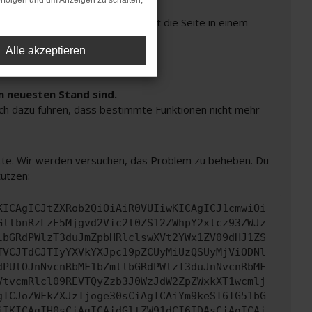
rfolgen und um Anzeigen zu schalten,
Seiten verhindern. Funktioniert die Seite in einem
Alle akzeptieren
m neuesten Stand sind.
auch dazu führen, dass bestimmte Funktionen nicht mehr
bitte. Wir werden versuchen, das Problem zu beheben. Du
tützen:
KICAgICJtZXRob2QiOiAiR0VUIiwKICAgICJ1cmwiOi
GllbnRzLzE5Mjgvd2Vic2l0ZS12ZWhpY2xlcz93ZWJz
lbGRdPWlzT3duJmZpbHRlclswXVt2YWx1ZV09dHJ1ZS
TVCJTdCJTIyYXVkYXJpc19pZCUyMiUzQSUyMjViODNl
dPUlOJnNvcnRbMF1bZmllbGRdPWlzT3duJnNvcnRbMF
VtvcmRlcl09REVTQyZzb3J0WzJdW2ZpZWxkXT1wcmlj
gICJoZWFkZXJzIjoge30sCiAgICAiYm9keSI6IG51bG
iIKICAgIH0sCiAgICAidGltZW91dCI6IDAsCiAgICAi