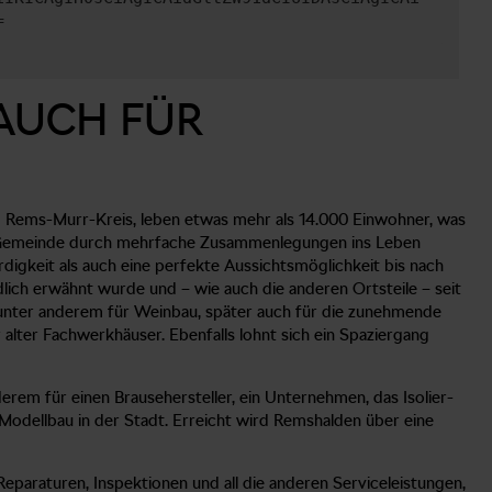
=
AUCH FÜR
 im Rems-Murr-Kreis, leben etwas mehr als 14.000 Einwohner, was
ue Gemeinde durch mehrfache Zusammenlegungen ins Leben
igkeit als auch eine perfekte Aussichtsmöglichkeit bis nach
dlich erwähnt wurde und – wie auch die anderen Ortsteile – seit
 unter anderem für Weinbau, später auch für die zunehmende
alter Fachwerkhäuser. Ebenfalls lohnt sich ein Spaziergang
rem für einen Brausehersteller, ein Unternehmen, das Isolier-
r Modellbau in der Stadt. Erreicht wird Remshalden über eine
eparaturen, Inspektionen und all die anderen Serviceleistungen,