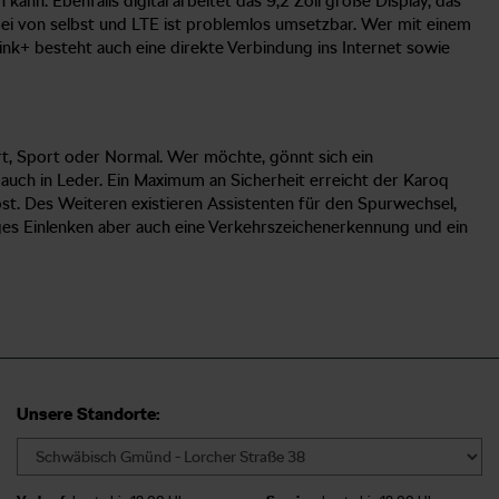
ann. Ebenfalls digital arbeitet das 9,2 Zoll große Display, das
ei von selbst und LTE ist problemlos umsetzbar. Wer mit einem
k+ besteht auch eine direkte Verbindung ins Internet sowie
t, Sport oder Normal. Wer möchte, gönnt sich ein
 auch in Leder. Ein Maximum an Sicherheit erreicht der Karoq
t. Des Weiteren existieren Assistenten für den Spurwechsel,
ges Einlenken aber auch eine Verkehrszeichenerkennung und ein
Unsere Standorte: