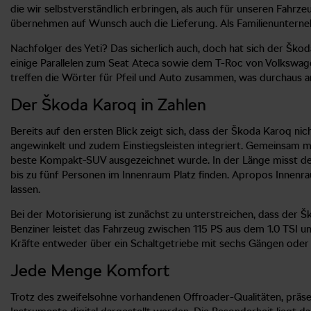
die wir selbstverständlich erbringen, als auch für unseren Fahrz
übernehmen auf Wunsch auch die Lieferung. Als Familienunternehm
Nachfolger des Yeti? Das sicherlich auch, doch hat sich der Šk
einige Parallelen zum Seat Ateca sowie dem T-Roc von Volkswage
treffen die Wörter für Pfeil und Auto zusammen, was durchaus 
Der Škoda Karoq in Zahlen
Bereits auf den ersten Blick zeigt sich, dass der Škoda Karoq ni
angewinkelt und zudem Einstiegsleisten integriert. Gemeinsam mi
beste Kompakt-SUV ausgezeichnet wurde. In der Länge misst der
bis zu fünf Personen im Innenraum Platz finden. Apropos Innenrau
lassen.
Bei der Motorisierung ist zunächst zu unterstreichen, dass der Šk
Benziner leistet das Fahrzeug zwischen 115 PS aus dem 1.0 TSI u
Kräfte entweder über ein Schaltgetriebe mit sechs Gängen ode
Jede Menge Komfort
Trotz des zweifelsohne vorhandenen Offroader-Qualitäten, präse