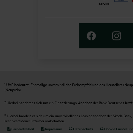
1
UVP bedeutet: Ehemalige unverbindliche Preisempfehlung des Herstellers (Neupre
(Neupreis).
2
Hierbei handelt es sich um ein Finanzierungs-Angebot der Bank Deutsches Kraft
3
Hierbei handelt es sich um ein unverbindliches Leasingangebot der Škoda Bank, 
Mehrwertsteuer. Irrtümer vorbehalten.
Barrierefreiheit
Impressum
Datenschutz
Cookie Einstellun