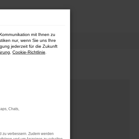
 Kommunikation mit Ihnen zu
stiken nur, wenn Sie uns Ihre
ung jederzeit für die Zukunft
ärung
,
Cookie-Richtlinie
.
Maps, Chats,
nd zu verbessern. Zudem werden