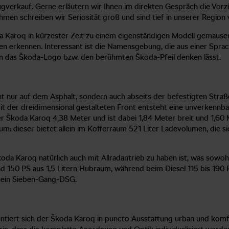
eugverkauf. Gerne erläutern wir Ihnen im direkten Gespräch die Vor
en schreiben wir Seriosität groß und sind tief in unserer Region 
oda Karoq in kürzester Zeit zu einem eigenständigen Modell gemaus
n erkennen. Interessant ist die Namensgebung, die aus einer Spra
an das Škoda-Logo bzw. den berühmten Škoda-Pfeil denken lässt.
cht nur auf dem Asphalt, sondern auch abseits der befestigten Stra
t der dreidimensional gestalteten Front entsteht eine unverkennba
 Škoda Karoq 4,38 Meter und ist dabei 1,84 Meter breit und 1,60 
m: dieser bietet allein im Kofferraum 521 Liter Ladevolumen, die s
oda Karoq natürlich auch mit Allradantrieb zu haben ist, was sowohl 
nd 150 PS aus 1,5 Litern Hubraum, während beim Diesel 115 bis 190
r ein Sieben-Gang-DSG.
ntiert sich der Škoda Karoq in puncto Ausstattung urban und komfo