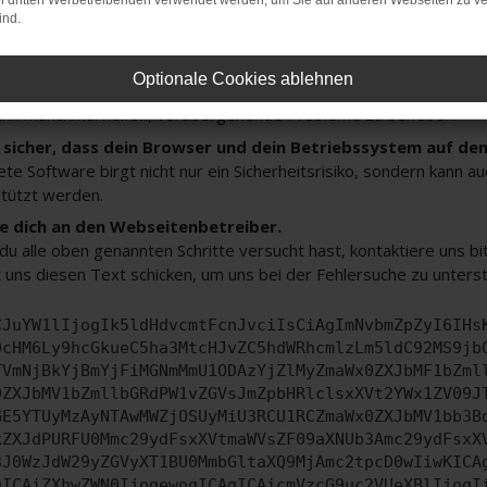
on dritten Werbetreibenden verwendet werden, um Sie auf anderen Webseiten zu ve
 deine Browsererweiterungen.
ind.
 Erweiterungen, wie Werbeblocker, können das Laden bestimmter 
n Browser oder in einem privaten Fenster?
Optionale Cookies ablehnen
e dein Gerät neu.
ann manchmal helfen, vorübergehende Probleme zu beheben.
e sicher, dass dein Browser und dein Betriebssystem auf de
ete Software birgt nicht nur ein Sicherheitsrisiko, sondern kann 
tützt werden.
 dich an den Webseitenbetreiber.
u alle oben genannten Schritte versucht hast, kontaktiere uns 
 uns diesen Text schicken, um uns bei der Fehlersuche zu unters
CJuYW1lIjogIk5ldHdvcmtFcnJvciIsCiAgImNvbmZpZyI6IHs
0cHM6Ly9hcGkueC5ha3MtcHJvZC5hdWRhcmlzLm5ldC92MS9jb
TVmNjBkYjBmYjFiMGNmMmU1ODAzYjZlMyZmaWx0ZXJbMF1bZml
0ZXJbMV1bZmllbGRdPW1vZGVsJmZpbHRlclsxXVt2YWx1ZV09J
GE5YTUyMzAyNTAwMWZjOSUyMiU3RCU1RCZmaWx0ZXJbMV1bb3B
kZXJdPURFU0Mmc29ydFsxXVtmaWVsZF09aXNUb3Amc29ydFsxX
3J0WzJdW29yZGVyXT1BU0MmbGltaXQ9MjAmc2tpcD0wIiwKICA
gICAiZXhwZWN0IjogewogICAgICAicmVzcG9uc2VUeXBlIjogI