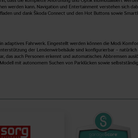
rin, dass die komplette Anordnung und Optik individualisiert werden k
hen werden kann. Navigation und Entertainment verstehen sich dab
fladen und dank Škoda Connect und den Hot Buttons sowie Smartlin
ein adaptives Fahrwerk. Eingestellt werden können die Modi Komfor
nterstützung der Lendenwirbelsäule sind konfigurierbar – natürlich
ar, das auch Personen erkennt und automatisches Abbremsen auslös
as Modell mit autonomem Suchen von Parklücken sowie selbstständi