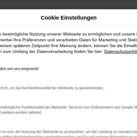
Cookie Einstellungen
ie bestmögliche Nutzung unserer Webseite zu ermöglichen und unsere
hierbei Ihre Präferenzen und verarbeiten Daten für Marketing und Stati
einem späteren Zeitpunkt Ihre Meinung ändern, können Sie die Einwillig
en zum Umfang der Datenverarbeitung finden Sie hier:
Datenschutzerkl
en von uns eingesetzt:
ler: Network Error
rlich, um die Kernfunktionalität der Webseite zu gewährleisten.
n ist ein Fehler aufgetreten.
estmögliche Funktionalität der Webseite. Services von Drittanbietern wie Google 
ein paar Tipps, die dir helfen können:
eitere werden aktiviert.
rüfe deine Firewall und deine Internetverbindung.
 andere Webseiten, zum Beispiel deine Suchmaschine?
 es uns, die Nutzung der Webseite zu analysieren, um die Leistung zu messen u