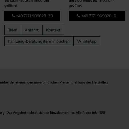
Verkauf
: heute bis 18:00 Uhr
Service
: heute bis 18:00 Uhr
geöffnet
geöffnet
+49 7171 909828 -30
+49 7171 909828 -0
Team
Anfahrt
Kontakt
Fahrzeug-Beratungstermin
buchen
WhatsApp
enüber der ehemaligen unverbindlichen Preisempfehlung des Herstellers
. Das Angebot richtet sich an Einzelabnehmer. Alle Preise inkl. 19%