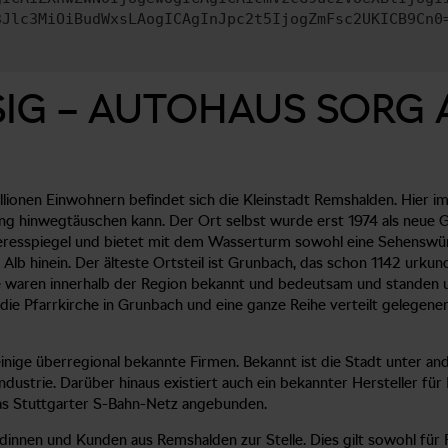
3Jlc3MiOiBudWxsLAogICAgInJpc2t5IjogZmFsc2UKICB9Cn0
IG – AUTOHAUS SORG 
illionen Einwohnern befindet sich die Kleinstadt Remshalden. Hier
ung hinwegtäuschen kann. Der Ort selbst wurde erst 1974 als ne
eresspiegel und bietet mit dem Wasserturm sowohl eine Sehenswürd
lb hinein. Der älteste Ortsteil ist Grunbach, das schon 1142 urkun
le waren innerhalb der Region bekannt und bedeutsam und standen
ie Pfarrkirche in Grunbach und eine ganze Reihe verteilt gelegener 
ige überregional bekannte Firmen. Bekannt ist die Stadt unter ande
ndustrie. Darüber hinaus existiert auch ein bekannter Hersteller fü
as Stuttgarter S-Bahn-Netz angebunden.
innen und Kunden aus Remshalden zur Stelle. Dies gilt sowohl für R