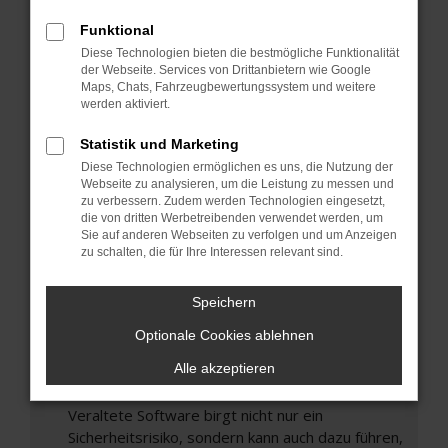
Hier sind ein paar Tipps, die dir helfen können:
Funktional
Überprüfe deine Firewall und deine
Diese Technologien bieten die bestmögliche Funktionalität
Internetverbindung.
der Webseite. Services von Drittanbietern wie Google
Laden andere Webseiten, zum Beispiel deine
Maps, Chats, Fahrzeugbewertungssystem und weitere
Suchmaschine?
werden aktiviert.
Prüfe deine Browsererweiterungen.
Statistik und Marketing
Manche Erweiterungen, wie Werbeblocker,
Diese Technologien ermöglichen es uns, die Nutzung der
können das Laden bestimmter Seiten
Webseite zu analysieren, um die Leistung zu messen und
verhindern. Funktioniert die Seite in einem
zu verbessern. Zudem werden Technologien eingesetzt,
die von dritten Werbetreibenden verwendet werden, um
anderen Browser oder in einem privaten
Sie auf anderen Webseiten zu verfolgen und um Anzeigen
Fenster?
zu schalten, die für Ihre Interessen relevant sind.
Starte dein Gerät neu.
Das kann manchmal helfen, vorübergehende
Speichern
Probleme zu beheben.
Optionale Cookies ablehnen
Stelle sicher, dass dein Browser und dein
Alle akzeptieren
Betriebssystem auf dem neuesten Stand
sind.
Veraltete Software birgt nicht nur ein
Sicherheitsrisiko, sondern kann auch dazu führen,