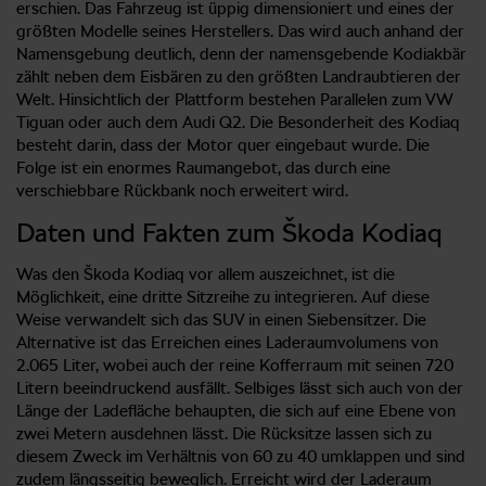
erschien. Das Fahrzeug ist üppig dimensioniert und eines der
größten Modelle seines Herstellers. Das wird auch anhand der
Namensgebung deutlich, denn der namensgebende Kodiakbär
zählt neben dem Eisbären zu den größten Landraubtieren der
Welt. Hinsichtlich der Plattform bestehen Parallelen zum VW
Tiguan oder auch dem Audi Q2. Die Besonderheit des Kodiaq
besteht darin, dass der Motor quer eingebaut wurde. Die
Folge ist ein enormes Raumangebot, das durch eine
verschiebbare Rückbank noch erweitert wird.
Daten und Fakten zum Škoda Kodiaq
Was den Škoda Kodiaq vor allem auszeichnet, ist die
Möglichkeit, eine dritte Sitzreihe zu integrieren. Auf diese
Weise verwandelt sich das SUV in einen Siebensitzer. Die
Alternative ist das Erreichen eines Laderaumvolumens von
2.065 Liter, wobei auch der reine Kofferraum mit seinen 720
Litern beeindruckend ausfällt. Selbiges lässt sich auch von der
Länge der Ladefläche behaupten, die sich auf eine Ebene von
zwei Metern ausdehnen lässt. Die Rücksitze lassen sich zu
diesem Zweck im Verhältnis von 60 zu 40 umklappen und sind
zudem längsseitig beweglich. Erreicht wird der Laderaum