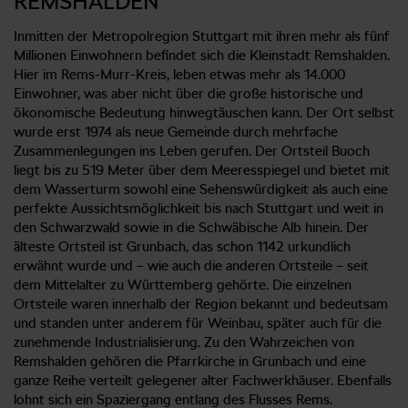
REMSHALDEN
Inmitten der Metropolregion Stuttgart mit ihren mehr als fünf
Millionen Einwohnern befindet sich die Kleinstadt Remshalden.
Hier im Rems-Murr-Kreis, leben etwas mehr als 14.000
Einwohner, was aber nicht über die große historische und
ökonomische Bedeutung hinwegtäuschen kann. Der Ort selbst
wurde erst 1974 als neue Gemeinde durch mehrfache
Zusammenlegungen ins Leben gerufen. Der Ortsteil Buoch
liegt bis zu 519 Meter über dem Meeresspiegel und bietet mit
dem Wasserturm sowohl eine Sehenswürdigkeit als auch eine
perfekte Aussichtsmöglichkeit bis nach Stuttgart und weit in
den Schwarzwald sowie in die Schwäbische Alb hinein. Der
älteste Ortsteil ist Grunbach, das schon 1142 urkundlich
erwähnt wurde und – wie auch die anderen Ortsteile – seit
dem Mittelalter zu Württemberg gehörte. Die einzelnen
Ortsteile waren innerhalb der Region bekannt und bedeutsam
und standen unter anderem für Weinbau, später auch für die
zunehmende Industrialisierung. Zu den Wahrzeichen von
Remshalden gehören die Pfarrkirche in Grunbach und eine
ganze Reihe verteilt gelegener alter Fachwerkhäuser. Ebenfalls
lohnt sich ein Spaziergang entlang des Flusses Rems.