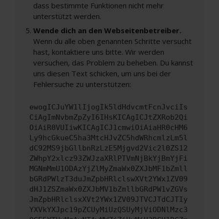
dass bestimmte Funktionen nicht mehr
unterstützt werden.
Wende dich an den Webseitenbetreiber.
Wenn du alle oben genannten Schritte versucht
hast, kontaktiere uns bitte. Wir werden
versuchen, das Problem zu beheben. Du kannst
uns diesen Text schicken, um uns bei der
Fehlersuche zu unterstützen:
ewogICJuYW1lIjogIk5ldHdvcmtFcnJvciIs
CiAgImNvbmZpZyI6IHsKICAgICJtZXRob2Qi
OiAiR0VUIiwKICAgICJ1cmwiOiAiaHR0cHM6
Ly9hcGkueC5ha3MtcHJvZC5hdWRhcmlzLm5l
dC92MS9jbGllbnRzLzE5Mjgvd2Vic2l0ZS12
ZWhpY2xlcz93ZWJzaXRlPTVmNjBkYjBmYjFi
MGNmMmU1ODAzYjZlMyZmaWx0ZXJbMF1bZmll
bGRdPWlzT3duJmZpbHRlclswXVt2YWx1ZV09
dHJ1ZSZmaWx0ZXJbMV1bZmllbGRdPW1vZGVs
JmZpbHRlclsxXVt2YWx1ZV09JTVCJTdCJTIy
YXVkYXJpc19pZCUyMiUzQSUyMjViODNlMzc3