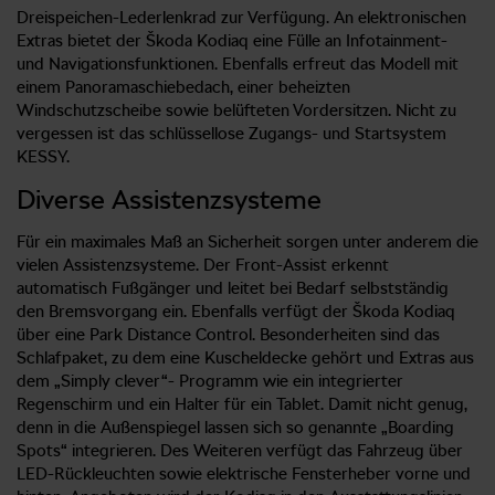
Dreispeichen-Lederlenkrad zur Verfügung. An elektronischen
Extras bietet der Škoda Kodiaq eine Fülle an Infotainment-
und Navigationsfunktionen. Ebenfalls erfreut das Modell mit
einem Panoramaschiebedach, einer beheizten
Windschutzscheibe sowie belüfteten Vordersitzen. Nicht zu
vergessen ist das schlüssellose Zugangs- und Startsystem
KESSY.
Diverse Assistenzsysteme
Für ein maximales Maß an Sicherheit sorgen unter anderem die
vielen Assistenzsysteme. Der Front-Assist erkennt
automatisch Fußgänger und leitet bei Bedarf selbstständig
den Bremsvorgang ein. Ebenfalls verfügt der Škoda Kodiaq
über eine Park Distance Control. Besonderheiten sind das
Schlafpaket, zu dem eine Kuscheldecke gehört und Extras aus
dem „Simply clever“- Programm wie ein integrierter
Regenschirm und ein Halter für ein Tablet. Damit nicht genug,
denn in die Außenspiegel lassen sich so genannte „Boarding
Spots“ integrieren. Des Weiteren verfügt das Fahrzeug über
LED-Rückleuchten sowie elektrische Fensterheber vorne und