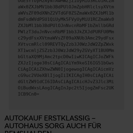
OGE5YTUyMzAyNTAwMWZjZiUyMiU3RCU1RCZm
aWx0ZXJbMV1bb3BdPUlOJmZpbHRlclsyXVtm
aWVsZF09dXNhZ2VTdGF0ZSZmaWx0ZXJbMl1b
dmFsdWVdPSU1QiUyMk5FVyUyMiU1RCZmaWx0
ZXJbMl1bb3BdPUlOJnNvcnRbMF1bZmllbGRd
PWlzT3duJnNvcnRbMF1bb3JkZXJdPURFU0Mm
c29ydFsxXVtmaWVsZF09aXNUb3Amc29ydFsx
XVtvcmRlcl09REVTQyZzb3J0WzJdW2ZpZWxk
XT1wcmljZSZzb3J0WzJdW29yZGVyXT1BU0Mm
bGltaXQ9MjAmc2tpcD0wIiwKICAgICJoZWFk
ZXJzIjoge30sCiAgICAiYm9keSI6IG51bGws
CiAgICAiZXhwZWN0IjogewogICAgICAicmVz
cG9uc2VUeXBlIjogIiIKICAgIH0sCiAgICAi
dGltZW91dCI6IDAsCiAgICAicHJvZ3Jlc3Mi
OiBudWxsLAogICAgInJpc2t5IjogZmFsc2UK
ICB9Cn0=
AUTOKAUF ERSTKLASSIG –
AUTOHAUS SORG AUCH FÜR