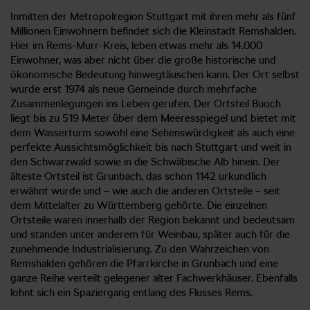
Inmitten der Metropolregion Stuttgart mit ihren mehr als fünf
Millionen Einwohnern befindet sich die Kleinstadt Remshalden.
Hier im Rems-Murr-Kreis, leben etwas mehr als 14.000
Einwohner, was aber nicht über die große historische und
ökonomische Bedeutung hinwegtäuschen kann. Der Ort selbst
wurde erst 1974 als neue Gemeinde durch mehrfache
Zusammenlegungen ins Leben gerufen. Der Ortsteil Buoch
liegt bis zu 519 Meter über dem Meeresspiegel und bietet mit
dem Wasserturm sowohl eine Sehenswürdigkeit als auch eine
perfekte Aussichtsmöglichkeit bis nach Stuttgart und weit in
den Schwarzwald sowie in die Schwäbische Alb hinein. Der
älteste Ortsteil ist Grunbach, das schon 1142 urkundlich
erwähnt wurde und – wie auch die anderen Ortsteile – seit
dem Mittelalter zu Württemberg gehörte. Die einzelnen
Ortsteile waren innerhalb der Region bekannt und bedeutsam
und standen unter anderem für Weinbau, später auch für die
zunehmende Industrialisierung. Zu den Wahrzeichen von
Remshalden gehören die Pfarrkirche in Grunbach und eine
ganze Reihe verteilt gelegener alter Fachwerkhäuser. Ebenfalls
lohnt sich ein Spaziergang entlang des Flusses Rems.