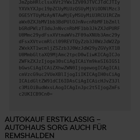
JmZpbHRlclsxXVt2YWx1ZV09JTVCJTdCJTIy
YXVkYXJpc19pZCUyMiUzQSUyMjViODNlMzc3
OGE5YTUyMzAyNTAwMjEyMSUyMiU3RCU1RCZm
aWx0ZXJbMV1bb3BdPUlOJnNvcnRbMF1bZmll
bGRdPWlzT3duJnNvcnRbMF1bb3JkZXJdPURF
U0Mmc29ydFsxXVtmaWVsZF09aXNUb3Amc29y
dFsxXVtvcmRlcl09REVTQyZzb3J0WzJdW2Zp
ZWxkXT1wcmljZSZzb3J0WzJdW29yZGVyXT1B
U0MmbGltaXQ9MjAmc2tpcD0wIiwKICAgICJo
ZWFkZXJzIjoge30sCiAgICAiYm9keSI6IG51
bGwsCiAgICAiZXhwZWN0IjogewogICAgICAi
cmVzcG9uc2VUeXBlIjogIiIKICAgIH0sCiAg
ICAidGltZW91dCI6IDAsCiAgICAicHJvZ3Jl
c3MiOiBudWxsLAogICAgInJpc2t5IjogZmFs
c2UKICB9Cn0=
AUTOKAUF ERSTKLASSIG –
AUTOHAUS SORG AUCH FÜR
REMSHALDEN