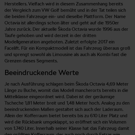
Herstellers. Vielfach wird in diesem Zusammenhang bereits
der Vergleich zum VW Golf bemüht und in der Tat teilen sich
die beiden Fahrzeuge ein- und dieselbe Plattform. Der Name
Octavia ist allerdings schon älter und geht auf die 1950er
Jahre zurück. Der aktuelle Škoda Octavia wurde 1996 aus der
Taufe gehoben und wird derzeit in der dritten
Modellgeneration angeboten. Zuletzt erfolgte 2017 ein
Facelift. Für ein Kompaktmodell ist das Fahrzeug überaus groß
und sprengt sowohl als Limousine als auch als Kombi fast die
Grenzen dieses Segments.
Beeindruckende Werte
Je nach Ausführung schlagen beim Škoda Octavia 4,69 Meter
Länge zu Buche, womit das Modell mancherorts bereits in die
Mittelklasse eingeordnet wird. Dabei ist der geräumige
Tscheche 1,81 Meter breit und 1,48 Meter hoch. Analog zu den
beeindruckenden Maßen gestaltet sich auch der Laderaum.
Allein der Kofferraum bietet bereits bis zu 610 Liter Platz und
wird die Rückbank umgeklappt, so eröffnet sich ein Volumen
von 1.740 Liter. Innerhalb seiner Klasse hat das Fahrzeug damit
den größten Kofferraum, der auch noch durch Extras wie