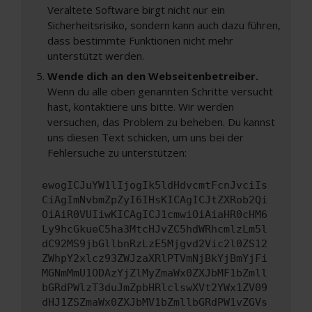
Veraltete Software birgt nicht nur ein
Sicherheitsrisiko, sondern kann auch dazu führen,
dass bestimmte Funktionen nicht mehr
unterstützt werden.
Wende dich an den Webseitenbetreiber.
Wenn du alle oben genannten Schritte versucht
hast, kontaktiere uns bitte. Wir werden
versuchen, das Problem zu beheben. Du kannst
uns diesen Text schicken, um uns bei der
Fehlersuche zu unterstützen:
ewogICJuYW1lIjogIk5ldHdvcmtFcnJvciIs
CiAgImNvbmZpZyI6IHsKICAgICJtZXRob2Qi
OiAiR0VUIiwKICAgICJ1cmwiOiAiaHR0cHM6
Ly9hcGkueC5ha3MtcHJvZC5hdWRhcmlzLm5l
dC92MS9jbGllbnRzLzE5Mjgvd2Vic2l0ZS12
ZWhpY2xlcz93ZWJzaXRlPTVmNjBkYjBmYjFi
MGNmMmU1ODAzYjZlMyZmaWx0ZXJbMF1bZmll
bGRdPWlzT3duJmZpbHRlclswXVt2YWx1ZV09
dHJ1ZSZmaWx0ZXJbMV1bZmllbGRdPW1vZGVs