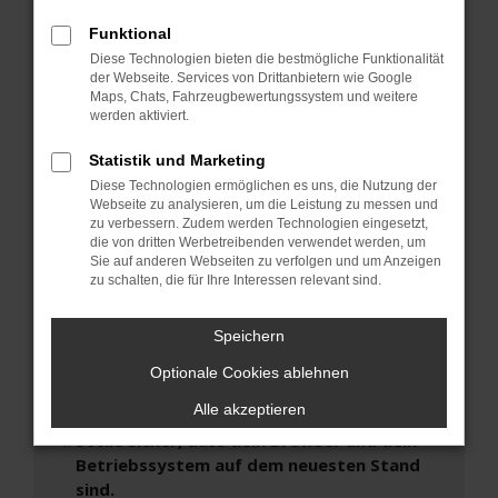
Beim Laden ist ein Fehler aufgetreten.
Funktional
Hier sind ein paar Tipps, die dir helfen können:
Diese Technologien bieten die bestmögliche Funktionalität
der Webseite. Services von Drittanbietern wie Google
Überprüfe deine Firewall und deine
Maps, Chats, Fahrzeugbewertungssystem und weitere
werden aktiviert.
Internetverbindung.
Laden andere Webseiten, zum Beispiel deine
Statistik und Marketing
Suchmaschine?
Diese Technologien ermöglichen es uns, die Nutzung der
Prüfe deine Browsererweiterungen.
Webseite zu analysieren, um die Leistung zu messen und
zu verbessern. Zudem werden Technologien eingesetzt,
Manche Erweiterungen, wie Werbeblocker,
die von dritten Werbetreibenden verwendet werden, um
können das Laden bestimmter Seiten
Sie auf anderen Webseiten zu verfolgen und um Anzeigen
verhindern. Funktioniert die Seite in einem
zu schalten, die für Ihre Interessen relevant sind.
anderen Browser oder in einem privaten
Fenster?
Speichern
Starte dein Gerät neu.
Optionale Cookies ablehnen
Das kann manchmal helfen, vorübergehende
Probleme zu beheben.
Alle akzeptieren
Stelle sicher, dass dein Browser und dein
Betriebssystem auf dem neuesten Stand
sind.