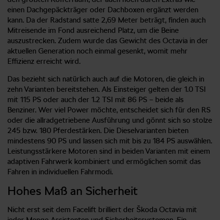
einen Dachgepäckträger oder Dachboxen ergänzt werden
kann. Da der Radstand satte 2,69 Meter beträgt, finden auch
Mitreisende im Fond ausreichend Platz, um die Beine
auszustrecken. Zudem wurde das Gewicht des Octavia in der
aktuellen Generation noch einmal gesenkt, womit mehr
Effizienz erreicht wird.
Das bezieht sich natürlich auch auf die Motoren, die gleich in
zehn Varianten bereitstehen. Als Einsteiger gelten der 1.0 TSI
mit 115 PS oder auch der 1.2 TSI mit 86 PS – beide als
Benziner. Wer viel Power möchte, entscheidet sich für den RS
oder die allradgetriebene Ausführung und gönnt sich so stolze
245 bzw. 180 Pferdestärken. Die Dieselvarianten bieten
mindestens 90 PS und lassen sich mit bis zu 184 PS auswählen.
Leistungsstärkere Motoren sind in beiden Varianten mit einem
adaptiven Fahrwerk kombiniert und ermöglichen somit das
Fahren in individuellen Fahrmodi.
Hohes Maß an Sicherheit
Nicht erst seit dem Facelift brilliert der Škoda Octavia mit
jeder Menge Assistenten und Sicherheitssystemen. Ein