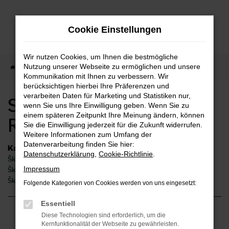
Zum
Hauptinhalt
Cookie Einstellungen
springen
Wir nutzen Cookies, um Ihnen die bestmögliche
Nutzung unserer Webseite zu ermöglichen und unsere
Startseite
Remshalden
Škoda
Skoda Octavia Remshalden
Kommunikation mit Ihnen zu verbessern. Wir
berücksichtigen hierbei Ihre Präferenzen und
verarbeiten Daten für Marketing und Statistiken nur,
Skoda Octavia
wenn Sie uns Ihre Einwilligung geben. Wenn Sie zu
einem späteren Zeitpunkt Ihre Meinung ändern, können
Remshalden
Sie die Einwilligung jederzeit für die Zukunft widerrufen.
Weitere Informationen zum Umfang der
Datenverarbeitung finden Sie hier:
Kategorie
Datenschutzerklärung
,
Cookie-Richtlinie
.
Škoda Octavia Gebrauchtwagen Remshalden
Impressum
Škoda Octavia Remshalden
Škoda Octavia Neuwagen Remshalden
Folgende Kategorien von Cookies werden von uns eingesetzt:
Essentiell
Diese Technologien sind erforderlich, um die
Fehler: Network Error
Kernfunktionalität der Webseite zu gewährleisten.