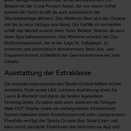
Beispiel ist der Crew Protect Assist, der vor einem Unfall
sowohl die Gurte strafft als auch automatisch die
Warnblinkanlage aktiviert. Des Weiteren lässt sich der Octavia
mit bis zu neun Airbags ausrüsten. Um Unfälle zu vermeiden
erhält das Modell sowohl einen Toter Winkel- Warner als auch
einen Spurhalteassistenten. Des Weiteren arbeitet ein City-
Notbremsassistent, der in der Lage ist, Fußgänger zu
erkennen und automatisch abzubremsen. Beim Aus- und
Einparken kommt schließlich der Querverkehrswarner zum
Einsatz.
Ausstattung der Extraklasse
Die Ausstattungsvarianten des Škoda Octavia heißen Active,
Ambition, Style sowie L&K. Letztere Ausführung steht für
Laurin & Klement und damit die beiden legendären
Firmengründer. Zu haben sind unter anderem ein farbiges
Maxi-DOT-Display sowie ein umfangreiches Infotainment-
System inklusive einem Soundsystem mit zehn Lautsprechern.
Ebenfalls verfügt der Škoda Octavia über SmartLink+ und
kann somit sämtliche Funktionen des Internets via App und