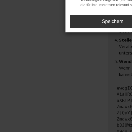
Technologien eingesetzt, die v
Prüfe
die für Ihre Interessen relevant s
Manche
andere
Speichern
Start
Das k
Stell
Veralt
unters
Wende
Wenn d
kannst
ewogI
AiaHR
aXRlP
ZmaWx
ZjQyY
ZmaWx
b3J0W
09cHJ