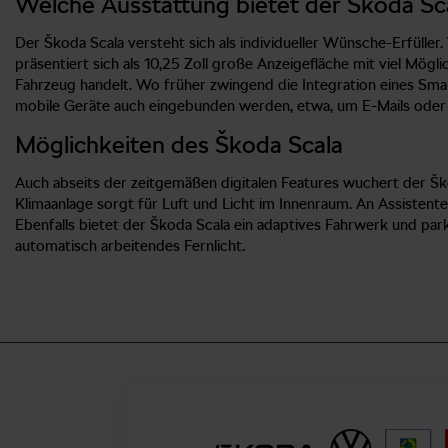
Welche Ausstattung bietet der Škoda Sc
Der Škoda Scala versteht sich als individueller Wünsche-Erfülle
präsentiert sich als 10,25 Zoll große Anzeigefläche mit viel Möglic
Fahrzeug handelt. Wo früher zwingend die Integration eines Smart
mobile Geräte auch eingebunden werden, etwa, um E-Mails oder SM
Möglichkeiten des Škoda Scala
Auch abseits der zeitgemäßen digitalen Features wuchert der Šk
Klimaanlage sorgt für Luft und Licht im Innenraum. An Assisten
Ebenfalls bietet der Škoda Scala ein adaptives Fahrwerk und pa
automatisch arbeitendes Fernlicht.