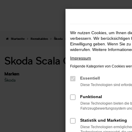
Zum
Hauptinhalt
springen
Wir nutzen Cookies, um Ihnen d
verbessern. Wir berücksichtigen 
Startseite
Remshalden
Škoda
Škoda Scala
Skoda Scala Gebrauchtwage
Einwilligung geben. Wenn Sie zu 
widerrufen. Weitere Information
Skoda Scala Gebrauchtwa
Impressum
Folgende Kategorien von Cookies werd
Marken
Essentiell
Škoda
Feh
Diese Technologien sind erforde
Funktional
Beim Lade
Diese Technologien bieten die b
Hier sind 
Fahrzeugbewertungssystem und w
Überp
Statistik und Marketing
Laden
Diese Technologien ermöglichen