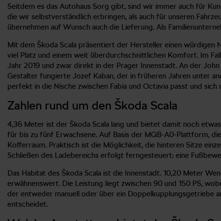
Seitdem es das Autohaus Sorg gibt, sind wir immer auch für Kund
die wir selbstverständlich erbringen, als auch für unseren Fahrz
übernehmen auf Wunsch auch die Lieferung. Als Familienunternehm
Mit dem Škoda Scala präsentiert der Hersteller einen würdigen N
viel Platz und einem weit überdurchschnittlichen Komfort. Im F
Jahr 2019 und zwar direkt in der Prager Innenstadt. An der John
Gestalter fungierte Jozef Kaban, der in früheren Jahren unter 
perfekt in die Nische zwischen Fabia und Octavia passt und sic
Zahlen rund um den Škoda Scala
4,36 Meter ist der Škoda Scala lang und bietet damit noch etwa
für bis zu fünf Erwachsene. Auf Basis der MQB-A0-Plattform, di
Kofferraum. Praktisch ist die Möglichkeit, die hinteren Sitze e
Schließen des Ladebereichs erfolgt ferngesteuert: eine Fußbew
Das Habitat des Škoda Scala ist die Innenstadt. 10,20 Meter We
erwähnenswert. Die Leistung liegt zwischen 90 und 150 PS, wob
der entweder manuell oder über ein Doppelkupplungsgetriebe ang
entscheidet.