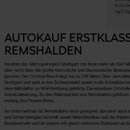
OiBud
ogICA
AUTOKAUF ERSTKLASS
REMSHALDEN
Inmitten der Metropolregion Stuttgart mit ihren mehr als fünf M
aber nicht über die große historische und ökonomische Bedeut
gerufen. Der Ortsteil Buoch liegt bis zu 519 Meter über dem Me
Stuttgart und weit in den Schwarzwald sowie in die Schwäbische A
dem Mittelalter zu Württemberg gehörte. Die einzelnen Ortstei
Industrialisierung. Zu den Wahrzeichen von Remshalden gehören d
entlang des Flusses Rems.
An Unternehmen ist Remshalden reich gesegnet, darunter auch ein
und Sicherheitsglas herstellt sowie Maschinenbau und die Papieri
Bundesstraße und ist zudem mit gleich mehreren Stationen an d