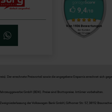
is). Der errechnete Preisvorteil sowie die angegebene Ersparnis errechnet sich geg
fahrzeuggewerbe GmbH (BDK). Preise sind Bruttopreise. Irrtümer vorbehalten.
Zweigniederlassung der Volkswagen Bank GmbH, Gifhorner Str. 57, 38112 Braunschweig