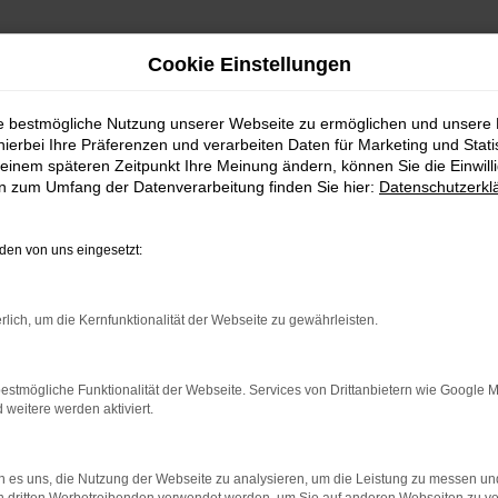
Cookie Einstellungen
ie bestmögliche Nutzung unserer Webseite zu ermöglichen und unsere
hierbei Ihre Präferenzen und verarbeiten Daten für Marketing und Stati
n Remshalden
einem späteren Zeitpunkt Ihre Meinung ändern, können Sie die Einwillig
en zum Umfang der Datenverarbeitung finden Sie hier:
Datenschutzerkl
gen Remshalden
en von uns eingesetzt:
ler: Network Error
rlich, um die Kernfunktionalität der Webseite zu gewährleisten.
n ist ein Fehler aufgetreten.
estmögliche Funktionalität der Webseite. Services von Drittanbietern wie Google 
ein paar Tipps, die dir helfen können:
eitere werden aktiviert.
rüfe deine Firewall und deine Internetverbindung.
 andere Webseiten, zum Beispiel deine Suchmaschine?
 es uns, die Nutzung der Webseite zu analysieren, um die Leistung zu messen u