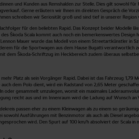
innen und Kunden aus Remshalden zur Stelle. Dies gilt sowohl für R
eugverkauf. Gerne erläutern wir Ihnen im direkten Gespräch die Vor
en schreiben wir Seriosität groß und sind tief in unserer Region 
achfolger für den beliebten Rapid. Das Konzept beider Modelle läs
all des Škoda Scala kommt auch noch ein bemerkenswertes Design h
 Lennon Mauer wurde das Modell von einem Streetartkünstler in Sze
anderem für die Sportwagen aus dem Hause Bugatti verantwortlich 
h mit dem Škoda-Schriftzug im Heckbereich zudem überaus selbstbe
s mehr Platz als sein Vorgänger Rapid. Dabei ist das Fahrzeug 1,79
e auch dem Polo dient, wird ein Radstand von 2,65 Meter geschaffe
inzeln oder gesammelt umzulegen, womit ein maximales Laderaumvolu
egung reicht aus und im Innenraum wird die Ladung auf Wunsch an
ndekreis passen eher zu einem Kleinwagen als zu einem so geräumi
ei sowohl Ausführungen mit Benzinmotor als auch als Diesel angebo
esprochen wird. Den Spurt auf 100 km/h absolviert der Scala in n