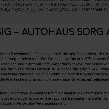
WxsLAogICAgImV4cGVjdCI6IHsKICAgICAgInJlc3BvbnNlVHl
gInByb2dyZXNzIjogbnVsbCwKICAgICJyaXNreSI6IGZhbHNlC
IG – AUTOHAUS SORG 
illionen Einwohnern befindet sich die Kleinstadt Remshalden. Hier
ung hinwegtäuschen kann. Der Ort selbst wurde erst 1974 als ne
eresspiegel und bietet mit dem Wasserturm sowohl eine Sehenswürd
lb hinein. Der älteste Ortsteil ist Grunbach, das schon 1142 urkun
le waren innerhalb der Region bekannt und bedeutsam und standen
ie Pfarrkirche in Grunbach und eine ganze Reihe verteilt gelegener 
ige überregional bekannte Firmen. Bekannt ist die Stadt unter ande
ndustrie. Darüber hinaus existiert auch ein bekannter Hersteller fü
as Stuttgarter S-Bahn-Netz angebunden.