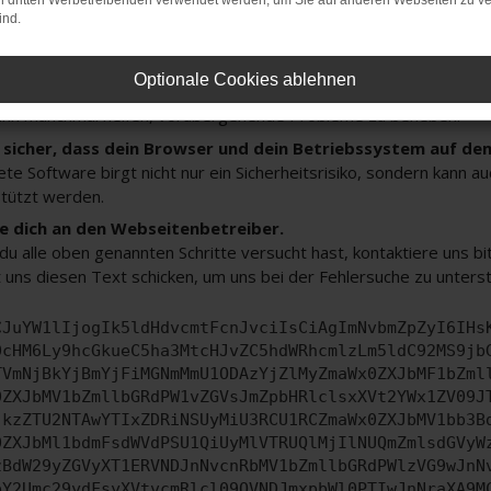
on dritten Werbetreibenden verwendet werden, um Sie auf anderen Webseiten zu ve
 deine Browsererweiterungen.
ind.
 Erweiterungen, wie Werbeblocker, können das Laden bestimmter 
n Browser oder in einem privaten Fenster?
Optionale Cookies ablehnen
e dein Gerät neu.
ann manchmal helfen, vorübergehende Probleme zu beheben.
e sicher, dass dein Browser und dein Betriebssystem auf de
ete Software birgt nicht nur ein Sicherheitsrisiko, sondern kann 
tützt werden.
 dich an den Webseitenbetreiber.
u alle oben genannten Schritte versucht hast, kontaktiere uns 
 uns diesen Text schicken, um uns bei der Fehlersuche zu unters
CJuYW1lIjogIk5ldHdvcmtFcnJvciIsCiAgImNvbmZpZyI6IHs
0cHM6Ly9hcGkueC5ha3MtcHJvZC5hdWRhcmlzLm5ldC92MS9jb
TVmNjBkYjBmYjFiMGNmMmU1ODAzYjZlMyZmaWx0ZXJbMF1bZml
0ZXJbMV1bZmllbGRdPW1vZGVsJmZpbHRlclsxXVt2YWx1ZV09J
jkzZTU2NTAwYTIxZDRiNSUyMiU3RCU1RCZmaWx0ZXJbMV1bb3B
0ZXJbMl1bdmFsdWVdPSU1QiUyMlVTRUQlMjIlNUQmZmlsdGVyW
zBdW29yZGVyXT1ERVNDJnNvcnRbMV1bZmllbGRdPWlzVG9wJnN
pY2Umc29ydFsyXVtvcmRlcl09QVNDJmxpbWl0PTIwJnNraXA9M