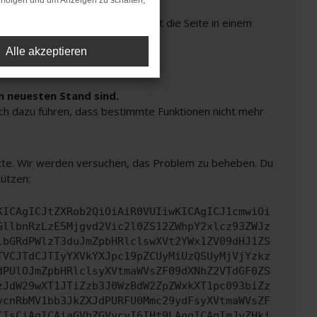
rfolgen und um Anzeigen zu schalten,
Seiten verhindern. Funktioniert die Seite in einem
Alle akzeptieren
m neuesten Stand sind.
auch dazu führen, dass bestimmte Funktionen nicht mehr
bitte. Wir werden versuchen, das Problem zu beheben. Du
tützen:
KICAgICJtZXRob2QiOiAiR0VUIiwKICAgICJ1cmwiOi
GllbnRzLzE5Mjgvd2Vic2l0ZS12ZWhpY2xlcz93ZWJz
lbGRdPWlzT3duJmZpbHRlclswXVt2YWx1ZV09dHJ1ZS
TVCJTdCJTIyYXVkYXJpc19pZCUyMiUzQSUyMjVjYzkz
dPUlOJmZpbHRlclsyXVtmaWVsZF09dXNhZ2VTdGF0ZS
zJdW29wXT1JTiZzb3J0WzBdW2ZpZWxkXT1pc093biZz
vcnRbMV1bb3JkZXJdPURFU0Mmc29ydFsyXVtmaWVsZF
CIsCiAgICAiaGVhZGVycyI6IHt9LAogICAgImJvZHki