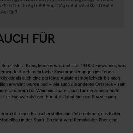
wZSI6ICIiCiAgICB9LAogICAgInRpbWVvdXQiOiAwLA
iAgfQp9
AUCH FÜR
 im Rems-Murr-Kreis, leben etwas mehr als 14.000 Einwohner, was
ue Gemeinde durch mehrfache Zusammenlegungen ins Leben
igkeit als auch eine perfekte Aussichtsmöglichkeit bis nach
dlich erwähnt wurde und – wie auch die anderen Ortsteile – seit
 unter anderem für Weinbau, später auch für die zunehmende
alter Fachwerkhäuser. Ebenfalls lohnt sich ein Spaziergang
rem für einen Brausehersteller, ein Unternehmen, das Isolier-
r Modellbau in der Stadt. Erreicht wird Remshalden über eine