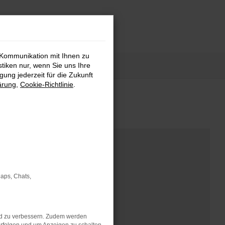
 Kommunikation mit Ihnen zu
stiken nur, wenn Sie uns Ihre
ung jederzeit für die Zukunft
ärung
,
Cookie-Richtlinie
.
Maps, Chats,
nd zu verbessern. Zudem werden