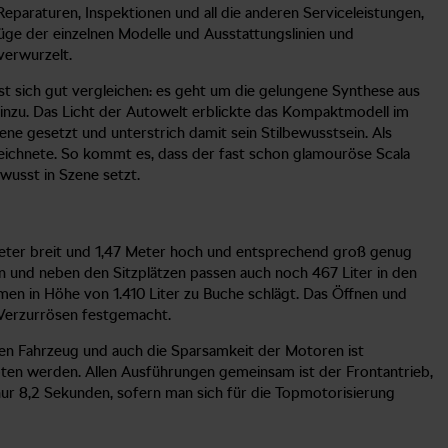
eparaturen, Inspektionen und all die anderen Serviceleistungen,
züge der einzelnen Modelle und Ausstattungslinien und
verwurzelt.
st sich gut vergleichen: es geht um die gelungene Synthese aus
inzu. Das Licht der Autowelt erblickte das Kompaktmodell im
ne gesetzt und unterstrich damit sein Stilbewusstsein. Als
zeichnete. So kommt es, dass der fast schon glamouröse Scala
wusst in Szene setzt.
 Meter breit und 1,47 Meter hoch und entsprechend groß genug
n und neben den Sitzplätzen passen auch noch 467 Liter in den
men in Höhe von 1.410 Liter zu Buche schlägt. Das Öffnen und
 Verzurrösen festgemacht.
gen Fahrzeug und auch die Sparsamkeit der Motoren ist
ten werden. Allen Ausführungen gemeinsam ist der Frontantrieb,
ur 8,2 Sekunden, sofern man sich für die Topmotorisierung