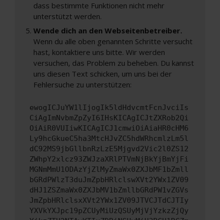
dass bestimmte Funktionen nicht mehr
unterstützt werden.
Wende dich an den Webseitenbetreiber.
Wenn du alle oben genannten Schritte versucht
hast, kontaktiere uns bitte. Wir werden
versuchen, das Problem zu beheben. Du kannst
uns diesen Text schicken, um uns bei der
Fehlersuche zu unterstützen:
ewogICJuYW1lIjogIk5ldHdvcmtFcnJvciIs
CiAgImNvbmZpZyI6IHsKICAgICJtZXRob2Qi
OiAiR0VUIiwKICAgICJ1cmwiOiAiaHR0cHM6
Ly9hcGkueC5ha3MtcHJvZC5hdWRhcmlzLm5l
dC92MS9jbGllbnRzLzE5Mjgvd2Vic2l0ZS12
ZWhpY2xlcz93ZWJzaXRlPTVmNjBkYjBmYjFi
MGNmMmU1ODAzYjZlMyZmaWx0ZXJbMF1bZmll
bGRdPWlzT3duJmZpbHRlclswXVt2YWx1ZV09
dHJ1ZSZmaWx0ZXJbMV1bZmllbGRdPW1vZGVs
JmZpbHRlclsxXVt2YWx1ZV09JTVCJTdCJTIy
YXVkYXJpc19pZCUyMiUzQSUyMjVjYzkzZjQy