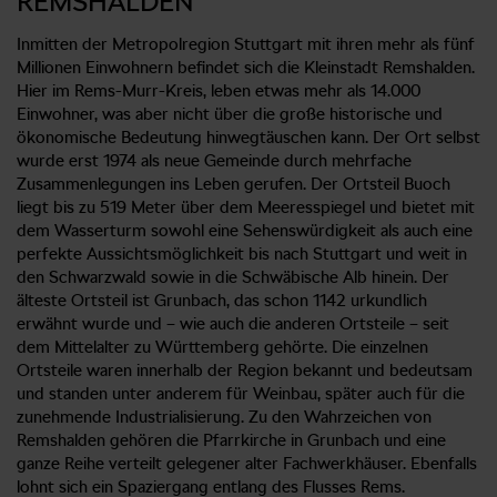
REMSHALDEN
Inmitten der Metropolregion Stuttgart mit ihren mehr als fünf
Millionen Einwohnern befindet sich die Kleinstadt Remshalden.
Hier im Rems-Murr-Kreis, leben etwas mehr als 14.000
Einwohner, was aber nicht über die große historische und
ökonomische Bedeutung hinwegtäuschen kann. Der Ort selbst
wurde erst 1974 als neue Gemeinde durch mehrfache
Zusammenlegungen ins Leben gerufen. Der Ortsteil Buoch
liegt bis zu 519 Meter über dem Meeresspiegel und bietet mit
dem Wasserturm sowohl eine Sehenswürdigkeit als auch eine
perfekte Aussichtsmöglichkeit bis nach Stuttgart und weit in
den Schwarzwald sowie in die Schwäbische Alb hinein. Der
älteste Ortsteil ist Grunbach, das schon 1142 urkundlich
erwähnt wurde und – wie auch die anderen Ortsteile – seit
dem Mittelalter zu Württemberg gehörte. Die einzelnen
Ortsteile waren innerhalb der Region bekannt und bedeutsam
und standen unter anderem für Weinbau, später auch für die
zunehmende Industrialisierung. Zu den Wahrzeichen von
Remshalden gehören die Pfarrkirche in Grunbach und eine
ganze Reihe verteilt gelegener alter Fachwerkhäuser. Ebenfalls
lohnt sich ein Spaziergang entlang des Flusses Rems.