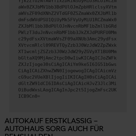
YjkzZTU2NTAwYTIxZDRiNSUyMiU3RCU1RCZm
aWx0ZXJbMV1bb3BdPUlOJmZpbHRlclsyXVtm
aWVsZF09dXNhZ2VTdGF0ZSZmaWx0ZXJbMl1b
dmFsdWVdPSU1QiUyMk5FVyUyMiU1RCZmaWx0
ZXJbMl1bb3BdPUlOJnNvcnRbMF1bZmllbGRd
PWlzT3duJnNvcnRbMF1bb3JkZXJdPURFU0Mm
c29ydFsxXVtmaWVsZF09aXNUb3Amc29ydFsx
XVtvcmRlcl09REVTQyZzb3J0WzJdW2ZpZWxk
XT1wcmljZSZzb3J0WzJdW29yZGVyXT1BU0Mm
bGltaXQ9MjAmc2tpcD0wIiwKICAgICJoZWFk
ZXJzIjoge30sCiAgICAiYm9keSI6IG51bGws
CiAgICAiZXhwZWN0IjogewogICAgICAicmVz
cG9uc2VUeXBlIjogIiIKICAgIH0sCiAgICAi
dGltZW91dCI6IDAsCiAgICAicHJvZ3Jlc3Mi
OiBudWxsLAogICAgInJpc2t5IjogZmFsc2UK
ICB9Cn0=
AUTOKAUF ERSTKLASSIG –
AUTOHAUS SORG AUCH FÜR