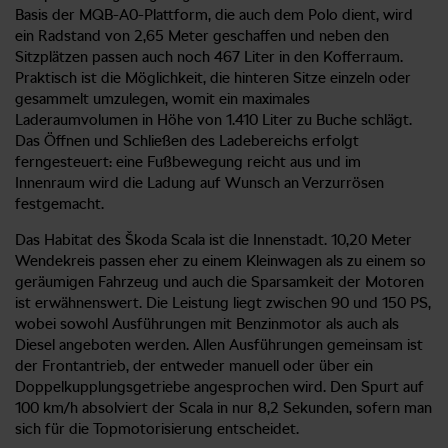
Basis der MQB-A0-Plattform, die auch dem Polo dient, wird
ein Radstand von 2,65 Meter geschaffen und neben den
Sitzplätzen passen auch noch 467 Liter in den Kofferraum.
Praktisch ist die Möglichkeit, die hinteren Sitze einzeln oder
gesammelt umzulegen, womit ein maximales
Laderaumvolumen in Höhe von 1.410 Liter zu Buche schlägt.
Das Öffnen und Schließen des Ladebereichs erfolgt
ferngesteuert: eine Fußbewegung reicht aus und im
Innenraum wird die Ladung auf Wunsch an Verzurrösen
festgemacht.
Das Habitat des Škoda Scala ist die Innenstadt. 10,20 Meter
Wendekreis passen eher zu einem Kleinwagen als zu einem so
geräumigen Fahrzeug und auch die Sparsamkeit der Motoren
ist erwähnenswert. Die Leistung liegt zwischen 90 und 150 PS,
wobei sowohl Ausführungen mit Benzinmotor als auch als
Diesel angeboten werden. Allen Ausführungen gemeinsam ist
der Frontantrieb, der entweder manuell oder über ein
Doppelkupplungsgetriebe angesprochen wird. Den Spurt auf
100 km/h absolviert der Scala in nur 8,2 Sekunden, sofern man
sich für die Topmotorisierung entscheidet.