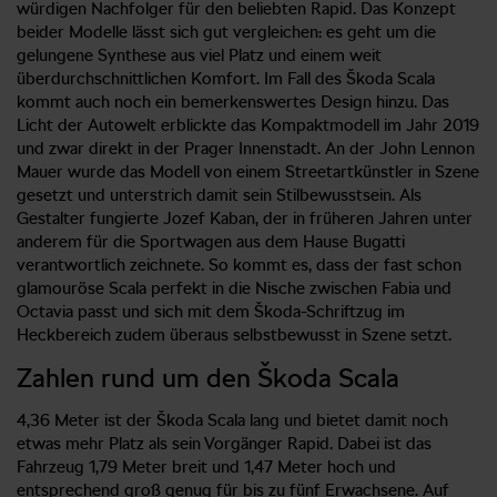
würdigen Nachfolger für den beliebten Rapid. Das Konzept
beider Modelle lässt sich gut vergleichen: es geht um die
gelungene Synthese aus viel Platz und einem weit
überdurchschnittlichen Komfort. Im Fall des Škoda Scala
kommt auch noch ein bemerkenswertes Design hinzu. Das
Licht der Autowelt erblickte das Kompaktmodell im Jahr 2019
und zwar direkt in der Prager Innenstadt. An der John Lennon
Mauer wurde das Modell von einem Streetartkünstler in Szene
gesetzt und unterstrich damit sein Stilbewusstsein. Als
Gestalter fungierte Jozef Kaban, der in früheren Jahren unter
anderem für die Sportwagen aus dem Hause Bugatti
verantwortlich zeichnete. So kommt es, dass der fast schon
glamouröse Scala perfekt in die Nische zwischen Fabia und
Octavia passt und sich mit dem Škoda-Schriftzug im
Heckbereich zudem überaus selbstbewusst in Szene setzt.
Zahlen rund um den Škoda Scala
4,36 Meter ist der Škoda Scala lang und bietet damit noch
etwas mehr Platz als sein Vorgänger Rapid. Dabei ist das
Fahrzeug 1,79 Meter breit und 1,47 Meter hoch und
entsprechend groß genug für bis zu fünf Erwachsene. Auf