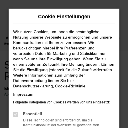
Zum
Hauptinhalt
Cookie Einstellungen
springen
Wir nutzen Cookies, um Ihnen die bestmögliche
Nutzung unserer Webseite zu ermöglichen und unsere
Startseite
Remshalden
Škoda
Škoda Scala
Skoda Scala Neuwagen
Kommunikation mit Ihnen zu verbessern. Wir
Remshalden
berücksichtigen hierbei Ihre Präferenzen und
verarbeiten Daten für Marketing und Statistiken nur,
wenn Sie uns Ihre Einwilligung geben. Wenn Sie zu
Skoda Scala Neuwagen
einem späteren Zeitpunkt Ihre Meinung ändern, können
Sie die Einwilligung jederzeit für die Zukunft widerrufen.
Remshalden
Weitere Informationen zum Umfang der
Datenverarbeitung finden Sie hier:
Datenschutzerklärung
,
Cookie-Richtlinie
.
Marken
Impressum
Škoda
Folgende Kategorien von Cookies werden von uns eingesetzt:
Fehler: Network Error
Essentiell
Diese Technologien sind erforderlich, um die
Beim Laden ist ein Fehler aufgetreten.
Kernfunktionalität der Webseite zu gewährleisten.