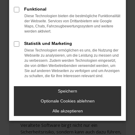
Hier sind ein paar Tipps, die dir helfen können:
Funktional
Überprüfe deine Firewall und deine
Diese Technologien bieten die bestmögliche Funktionalität
Internetverbindung.
der Webseite. Services von Drittanbietern wie Google
Laden andere Webseiten, zum Beispiel deine
Maps, Chats, Fahrzeugbewertungssystem und weitere
Suchmaschine?
werden aktiviert.
Prüfe deine Browsererweiterungen.
Statistik und Marketing
Manche Erweiterungen, wie Werbeblocker,
Diese Technologien ermöglichen es uns, die Nutzung der
können das Laden bestimmter Seiten
Webseite zu analysieren, um die Leistung zu messen und
verhindern. Funktioniert die Seite in einem
zu verbessern. Zudem werden Technologien eingesetzt,
die von dritten Werbetreibenden verwendet werden, um
anderen Browser oder in einem privaten
Sie auf anderen Webseiten zu verfolgen und um Anzeigen
Fenster?
zu schalten, die für Ihre Interessen relevant sind.
Starte dein Gerät neu.
Das kann manchmal helfen, vorübergehende
Speichern
Probleme zu beheben.
Optionale Cookies ablehnen
Stelle sicher, dass dein Browser und dein
Alle akzeptieren
Betriebssystem auf dem neuesten Stand
sind.
Veraltete Software birgt nicht nur ein
Sicherheitsrisiko, sondern kann auch dazu führen,