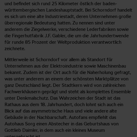
und befindet sich rund 25 Kilometer östlich der baden-
württembergischen Landeshauptstadt. Bei Schorndorf handelt
es sich um eine alte Industriestadt, deren Unternehmen große
überregionale Bedeutung hatten. Zu nennen sind unter
anderem die Ziegelwerke, verschiedene Lederfabriken sowie
die Fingerhutfabrik J.F. Gabler, die um die Jahrhundertwende
für runde 85 Prozent der Weltproduktion verantwortlich
zeichnete.
Mittlerweile ist Schorndorf vor allem als Standort für
Unternehmen aus der Elektroindustrie sowie Maschinenbau
bekannt. Zudem ist der Ort auch für die Naherholung gefragt,
was unter anderem an einem der schönsten Marktplätze von
ganz Deutschland liegt. Der Stadtkern wird von zahlreichen
Fachwerkhäusern geprägt und steht als komplettes Ensemble
unter Denkmalschutz. Das Wahrzeichen der Stadt ist das
Rathaus aus dem 18. Jahrhundert, doch lohnt sich auch ein
Blick auf das asymmetrische Haus und viele andere alte
Gebäude in der Nachbarschaft. Autofans empfiehlt das
Autohaus Sorg einen Abstecher in das Geburtshaus von
Gottlieb Daimler, in dem auch ein kleines Museum
untergebracht ist.