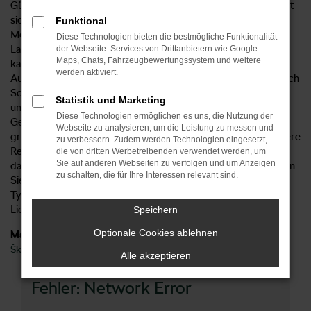
Günstiger, als mit einem Škoda Kodiaq Gebrauchtwagen lässt
sich die Mobilität in Schorndorf kaum bewerkstelligen. Das
Funktional
Modell zeichnet sich durch eine exzellente Qualität und
Diese Technologien bieten die bestmögliche Funktionalität
Langlebigkeit aus, sodass auch einige Jahre des Einfahrens
der Webseite. Services von Drittanbietern wie Google
Maps, Chats, Fahrzeugbewertungssystem und weitere
kaum Spuren hinterlassen. Hinzu kommt, dass wir beim
werden aktiviert.
Autohaus Sorg Ihren Škoda Kodiaq gerne direkt zu Ihnen nach
Schorndorf liefern. Selbstverständlich überprüfen wir in
Statistik und Marketing
unserer eigenen Kfz-Werkstatt jeden Škoda Kodiaq
Diese Technologien ermöglichen es uns, die Nutzung der
Gebrauchtwagen, der in der Verkauf gelangt im Vorfeld
Webseite zu analysieren, um die Leistung zu messen und
gründlich „auf Herz und Nieren“ und führen bei Bedarf kleinere
zu verbessern. Zudem werden Technologien eingesetzt,
Reparaturen durch. Mit anderen Worten stellen wir sicher,
die von dritten Werbetreibenden verwendet werden, um
Sie auf anderen Webseiten zu verfolgen und um Anzeigen
dass Sie ein voll funktionstüchtiges Fahrzeug erhalten. Freuen
zu schalten, die für Ihre Interessen relevant sind.
Sie sich auf unsere große Auswahl an Gebrauchtwagen vom
Typ Škoda Kodiaq und genießen Sie die Vorteile unseres
Lieferservice nach Schorndorf.
Speichern
Optionale Cookies ablehnen
Marken
Škoda
Alle akzeptieren
Fehler: Network Error