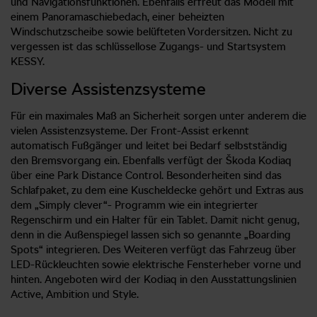
und Navigationsfunktionen. Ebenfalls erfreut das Modell mit
einem Panoramaschiebedach, einer beheizten
Windschutzscheibe sowie belüfteten Vordersitzen. Nicht zu
vergessen ist das schlüssellose Zugangs- und Startsystem
KESSY.
Diverse Assistenzsysteme
Für ein maximales Maß an Sicherheit sorgen unter anderem die
vielen Assistenzsysteme. Der Front-Assist erkennt
automatisch Fußgänger und leitet bei Bedarf selbstständig
den Bremsvorgang ein. Ebenfalls verfügt der Škoda Kodiaq
über eine Park Distance Control. Besonderheiten sind das
Schlafpaket, zu dem eine Kuscheldecke gehört und Extras aus
dem „Simply clever“- Programm wie ein integrierter
Regenschirm und ein Halter für ein Tablet. Damit nicht genug,
denn in die Außenspiegel lassen sich so genannte „Boarding
Spots“ integrieren. Des Weiteren verfügt das Fahrzeug über
LED-Rückleuchten sowie elektrische Fensterheber vorne und
hinten. Angeboten wird der Kodiaq in den Ausstattungslinien
Active, Ambition und Style.