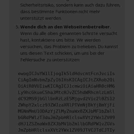
Sicherheitsrisiko, sondern kann auch dazu führen,
dass bestimmte Funktionen nicht mehr
unterstützt werden.
Wende dich an den Webseitenbetreiber.
Wenn du alle oben genannten Schritte versucht
hast, kontaktiere uns bitte. Wir werden
versuchen, das Problem zu beheben. Du kannst
uns diesen Text schicken, um uns bei der
Fehlersuche zu unterstützen:
ewogICJuYW1lIjogIk5ldHdvcmtFcnJvciIs
CiAgImNvbmZpZyI6IHsKICAgICJtZXRob2Qi
OiAiR0VUIiwKICAgICJ1cmwiOiAiaHR0cHM6
Ly9hcGkueC5ha3MtcHJvZC5hdWRhcmlzLm5l
dC92MS9jbGllbnRzLzE5Mjgvd2Vic2l0ZS12
ZWhpY2xlcz93ZWJzaXRlPTVmNjBkYjBmYjFi
MGNmMmU1ODAzYjZlMyZmaWx0ZXJbMF1bZmll
bGRdPWlzT3duJmZpbHRlclswXVt2YWx1ZV09
dHJ1ZSZmaWx0ZXJbMV1bZmllbGRdPW1vZGVs
JmZpbHRlclsxXVt2YWx1ZV09JTVCJTdCJTIy