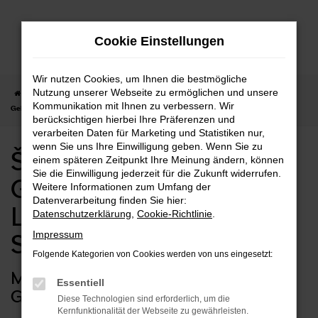
Zum
Hauptinhalt
Cookie Einstellungen
springen
Wir nutzen Cookies, um Ihnen die bestmögliche
Nutzung unserer Webseite zu ermöglichen und unsere
Startseite
Schorndorf
Škoda
Škoda Kodiaq
Škoda Kodiaq
Kommunikation mit Ihnen zu verbessern. Wir
Gebrauchtwagen mit Lieferservice nach Schorndorf
berücksichtigen hierbei Ihre Präferenzen und
verarbeiten Daten für Marketing und Statistiken nur,
wenn Sie uns Ihre Einwilligung geben. Wenn Sie zu
Škoda Kodiaq
einem späteren Zeitpunkt Ihre Meinung ändern, können
Sie die Einwilligung jederzeit für die Zukunft widerrufen.
Gebrauchtwagen mit
Weitere Informationen zum Umfang der
Datenverarbeitung finden Sie hier:
Lieferservice nach
Datenschutzerklärung
,
Cookie-Richtlinie
.
Impressum
Schorndorf
Folgende Kategorien von Cookies werden von uns eingesetzt:
Mobil zum Spartarif: Ihr Škoda Kodiaq
Essentiell
Gebrauchtwagen
Diese Technologien sind erforderlich, um die
Kernfunktionalität der Webseite zu gewährleisten.