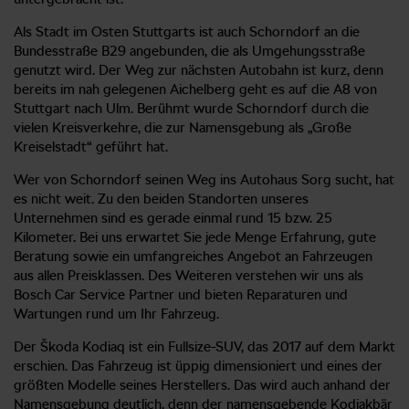
Als Stadt im Osten Stuttgarts ist auch Schorndorf an die
Bundesstraße B29 angebunden, die als Umgehungsstraße
genutzt wird. Der Weg zur nächsten Autobahn ist kurz, denn
bereits im nah gelegenen Aichelberg geht es auf die A8 von
Stuttgart nach Ulm. Berühmt wurde Schorndorf durch die
vielen Kreisverkehre, die zur Namensgebung als „Große
Kreiselstadt“ geführt hat.
Wer von Schorndorf seinen Weg ins Autohaus Sorg sucht, hat
es nicht weit. Zu den beiden Standorten unseres
Unternehmen sind es gerade einmal rund 15 bzw. 25
Kilometer. Bei uns erwartet Sie jede Menge Erfahrung, gute
Beratung sowie ein umfangreiches Angebot an Fahrzeugen
aus allen Preisklassen. Des Weiteren verstehen wir uns als
Bosch Car Service Partner und bieten Reparaturen und
Wartungen rund um Ihr Fahrzeug.
Der Škoda Kodiaq ist ein Fullsize-SUV, das 2017 auf dem Markt
erschien. Das Fahrzeug ist üppig dimensioniert und eines der
größten Modelle seines Herstellers. Das wird auch anhand der
Namensgebung deutlich, denn der namensgebende Kodiakbär