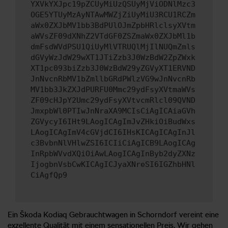
YXVkYXJpc19pZCUyMiUzQSUyMjViODNlMzc3
OGE5YTUyMzAyNTAwMWZjZiUyMiU3RCU1RCZm
aWx0ZXJbMV1bb3BdPUlOJmZpbHRlclsyXVtm
aWVsZF09dXNhZ2VTdGF0ZSZmaWx0ZXJbMl1b
dmFsdWVdPSU1QiUyMlVTRUQlMjIlNUQmZmls
dGVyWzJdW29wXT1JTiZzb3J0WzBdW2ZpZWxk
XT1pc093biZzb3J0WzBdW29yZGVyXT1ERVND
JnNvcnRbMV1bZmllbGRdPWlzVG9wJnNvcnRb
MV1bb3JkZXJdPURFU0Mmc29ydFsyXVtmaWVs
ZF09cHJpY2Umc29ydFsyXVtvcmRlcl09QVND
JmxpbWl0PTIwJnNraXA9MCIsCiAgICAiaGVh
ZGVycyI6IHt9LAogICAgImJvZHkiOiBudWxs
LAogICAgImV4cGVjdCI6IHsKICAgICAgInJl
c3BvbnNlVHlwZSI6ICIiCiAgICB9LAogICAg
InRpbWVvdXQiOiAwLAogICAgInByb2dyZXNz
IjogbnVsbCwKICAgICJyaXNreSI6IGZhbHNl
CiAgfQp9
Ein Škoda Kodiaq Gebrauchtwagen in Schorndorf vereint eine
exzellente Qualität mit einem sensationellen Preis. Wir gehen