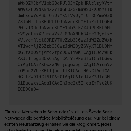
aWx0ZXJbMV1bb3BdPUlOJmZpbHRlclsyXVtm
aWVsZF09dXNhZ2VTdGF0ZSZmaWx0ZXJbMl1b
dmFsdWVdPSU1QiUyMk5FVyUyMiU1RCZmaWx0
ZXJbMl1bb3BdPUlOJnNvcnRbMF1bZmllbGRd
PWlzT3duJnNvcnRbMF1bb3JkZXJdPURFU0Mm
c29ydFsxXVtmaWVsZF09aXNUb3Amc29ydFsx
XVtvcmRlcl09REVTQyZzb3J0WzJdW2ZpZWxk
XT1wcmljZSZzb3J0WzJdW29yZGVyXT1BU0Mm
bGltaXQ9MjAmc2tpcD0wIiwKICAgICJoZWFk
ZXJzIjoge30sCiAgICAiYm9keSI6IG51bGws
CiAgICAiZXhwZWN0IjogewogICAgICAicmVz
cG9uc2VUeXBlIjogIiIKICAgIH0sCiAgICAi
dGltZW91dCI6IDAsCiAgICAicHJvZ3Jlc3Mi
OiBudWxsLAogICAgInJpc2t5IjogZmFsc2UK
ICB9Cn0=
Für viele Menschen in Schorndorf stellt ein Škoda Scala
Neuwagen die perfekte Mobilitätslösung dar. Nur bei einem
echten Neufahrzeug erhalten Sie die Möglichkeit, jedes
individuelle Extra und Details wie die Motorisierung und