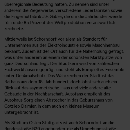
überregionale Bedeutung hatten. Zu nennen sind unter
anderem die Ziegelwerke, verschiedene Lederfabriken sowie
die Fingerhutfabrik J.F. Gabler, die um die Jahrhundertwende
für runde 85 Prozent der Weltproduktion verantwortlich
zeichnete.
Mittlerweile ist Schorndorf vor allem als Standort für
Unternehmen aus der Elektroindustrie sowie Maschinenbau
bekannt. Zudem ist der Ort auch für die Naherholung gefragt,
was unter anderem an einem der schönsten Marktplätze von
ganz Deutschland liegt. Der Stadtkern wird von zahlreichen
Fachwerkhäusern geprägt und steht als komplettes Ensemble
unter Denkmalschutz. Das Wahrzeichen der Stadt ist das
Rathaus aus dem 18. Jahrhundert, doch lohnt sich auch ein
Blick auf das asymmetrische Haus und viele andere alte
Gebäude in der Nachbarschaft. Autofans empfiehlt das
Autohaus Sorg einen Abstecher in das Geburtshaus von
Gottlieb Daimler, in dem auch ein kleines Museum
untergebracht ist.
Als Stadt im Osten Stuttgarts ist auch Schorndorf an die
Bundesstraße B29 angebunden, die als Umgehungsstraße