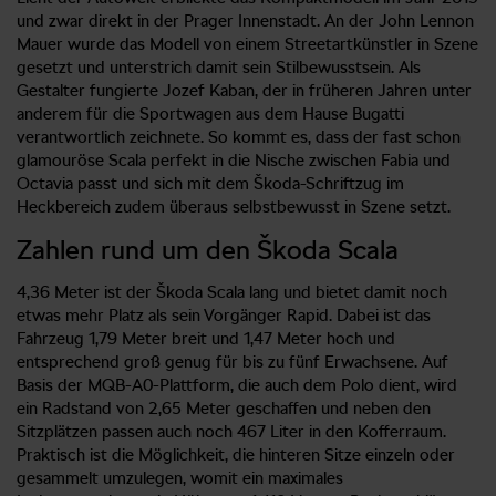
und zwar direkt in der Prager Innenstadt. An der John Lennon
Mauer wurde das Modell von einem Streetartkünstler in Szene
gesetzt und unterstrich damit sein Stilbewusstsein. Als
Gestalter fungierte Jozef Kaban, der in früheren Jahren unter
anderem für die Sportwagen aus dem Hause Bugatti
verantwortlich zeichnete. So kommt es, dass der fast schon
glamouröse Scala perfekt in die Nische zwischen Fabia und
Octavia passt und sich mit dem Škoda-Schriftzug im
Heckbereich zudem überaus selbstbewusst in Szene setzt.
Zahlen rund um den Škoda Scala
4,36 Meter ist der Škoda Scala lang und bietet damit noch
etwas mehr Platz als sein Vorgänger Rapid. Dabei ist das
Fahrzeug 1,79 Meter breit und 1,47 Meter hoch und
entsprechend groß genug für bis zu fünf Erwachsene. Auf
Basis der MQB-A0-Plattform, die auch dem Polo dient, wird
ein Radstand von 2,65 Meter geschaffen und neben den
Sitzplätzen passen auch noch 467 Liter in den Kofferraum.
Praktisch ist die Möglichkeit, die hinteren Sitze einzeln oder
gesammelt umzulegen, womit ein maximales