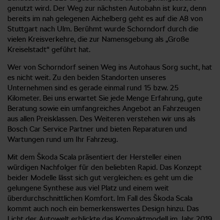
genutzt wird. Der Weg zur nächsten Autobahn ist kurz, denn
bereits im nah gelegenen Aichelberg geht es auf die A8 von
Stuttgart nach Ulm. Berühmt wurde Schorndorf durch die
vielen Kreisverkehre, die zur Namensgebung als „Große
Kreiselstadt“ geführt hat.
Wer von Schorndorf seinen Weg ins Autohaus Sorg sucht, hat
es nicht weit. Zu den beiden Standorten unseres
Unternehmen sind es gerade einmal rund 15 bzw. 25
Kilometer. Bei uns erwartet Sie jede Menge Erfahrung, gute
Beratung sowie ein umfangreiches Angebot an Fahrzeugen
aus allen Preisklassen. Des Weiteren verstehen wir uns als
Bosch Car Service Partner und bieten Reparaturen und
Wartungen rund um Ihr Fahrzeug.
Mit dem Škoda Scala präsentiert der Hersteller einen
würdigen Nachfolger für den beliebten Rapid. Das Konzept
beider Modelle lässt sich gut vergleichen: es geht um die
gelungene Synthese aus viel Platz und einem weit
überdurchschnittlichen Komfort. Im Fall des Škoda Scala
kommt auch noch ein bemerkenswertes Design hinzu. Das
Licht der Autowelt erblickte das Kompaktmodell im Jahr 2019