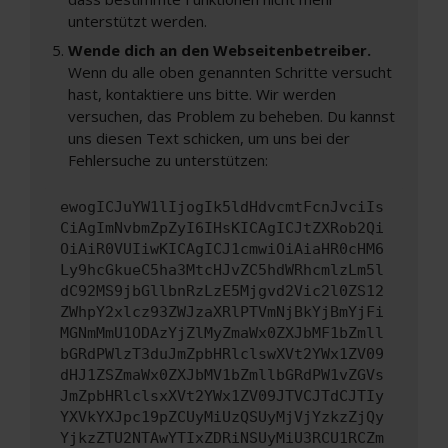
unterstützt werden.
Wende dich an den Webseitenbetreiber.
Wenn du alle oben genannten Schritte versucht
hast, kontaktiere uns bitte. Wir werden
versuchen, das Problem zu beheben. Du kannst
uns diesen Text schicken, um uns bei der
Fehlersuche zu unterstützen:
ewogICJuYW1lIjogIk5ldHdvcmtFcnJvciIs
CiAgImNvbmZpZyI6IHsKICAgICJtZXRob2Qi
OiAiR0VUIiwKICAgICJ1cmwiOiAiaHR0cHM6
Ly9hcGkueC5ha3MtcHJvZC5hdWRhcmlzLm5l
dC92MS9jbGllbnRzLzE5Mjgvd2Vic2l0ZS12
ZWhpY2xlcz93ZWJzaXRlPTVmNjBkYjBmYjFi
MGNmMmU1ODAzYjZlMyZmaWx0ZXJbMF1bZmll
bGRdPWlzT3duJmZpbHRlclswXVt2YWx1ZV09
dHJ1ZSZmaWx0ZXJbMV1bZmllbGRdPW1vZGVs
JmZpbHRlclsxXVt2YWx1ZV09JTVCJTdCJTIy
YXVkYXJpc19pZCUyMiUzQSUyMjVjYzkzZjQy
YjkzZTU2NTAwYTIxZDRiNSUyMiU3RCU1RCZm