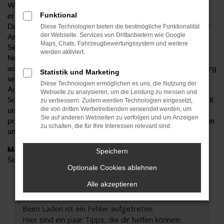
Weise von sämtlichen Vorzügen, die das Modell bietet und
Funktional
erhalten ein Fahrzeug aus der aktuellen Modellgeneration.
Damit verbunden sind natürlich auch die aktuellen Extras und
Diese Technologien bieten die bestmögliche Funktionalität
der Webseite. Services von Drittanbietern wie Google
Assistenzsysteme sowie die umfangreiche
Maps, Chats, Fahrzeugbewertungssystem und weitere
Sicherheitsausstattung. Fakt ist, dass der Škoda Scala
werden aktiviert.
Neuwagen in jeder Modellgeneration verbessert wurde und
auch gegenüber der Konkurrenz punktet. Beim Autohaus Sorg
Statistik und Marketing
setzen wir mit einem unschlagbar günstigen Preis noch ein
Diese Technologien ermöglichen es uns, die Nutzung der
Ausrufezeichen dahinter. Mit unserem Lieferservice nach
Webseite zu analysieren, um die Leistung zu messen und
Schorndorf und Umgebung steigen Sie in ein Modell, das weit
zu verbessern. Zudem werden Technologien eingesetzt,
die von dritten Werbetreibenden verwendet werden, um
unter dem Listenpreis angeboten wird. Darüber hinaus
Sie auf anderen Webseiten zu verfolgen und um Anzeigen
profitieren Sie von unserer Erfahrung und dürfen sich auf eine
zu schalten, die für Ihre Interessen relevant sind.
umfangreiche und faire Beratung freuen.
Marken
Speichern
Škoda
Optionale Cookies ablehnen
Alle akzeptieren
Fehler: Network Error
Beim Laden ist ein Fehler aufgetreten.
Hier sind ein paar Tipps, die dir helfen können: