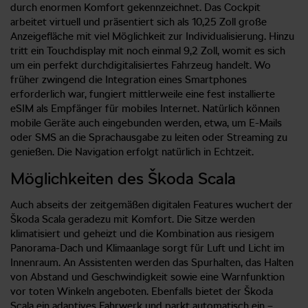
durch enormen Komfort gekennzeichnet. Das Cockpit
arbeitet virtuell und präsentiert sich als 10,25 Zoll große
Anzeigefläche mit viel Möglichkeit zur Individualisierung. Hinzu
tritt ein Touchdisplay mit noch einmal 9,2 Zoll, womit es sich
um ein perfekt durchdigitalisiertes Fahrzeug handelt. Wo
früher zwingend die Integration eines Smartphones
erforderlich war, fungiert mittlerweile eine fest installierte
eSIM als Empfänger für mobiles Internet. Natürlich können
mobile Geräte auch eingebunden werden, etwa, um E-Mails
oder SMS an die Sprachausgabe zu leiten oder Streaming zu
genießen. Die Navigation erfolgt natürlich in Echtzeit.
Möglichkeiten des Škoda Scala
Auch abseits der zeitgemäßen digitalen Features wuchert der
Škoda Scala geradezu mit Komfort. Die Sitze werden
klimatisiert und geheizt und die Kombination aus riesigem
Panorama-Dach und Klimaanlage sorgt für Luft und Licht im
Innenraum. An Assistenten werden das Spurhalten, das Halten
von Abstand und Geschwindigkeit sowie eine Warnfunktion
vor toten Winkeln angeboten. Ebenfalls bietet der Škoda
Scala ein adaptives Fahrwerk und parkt automatisch ein –