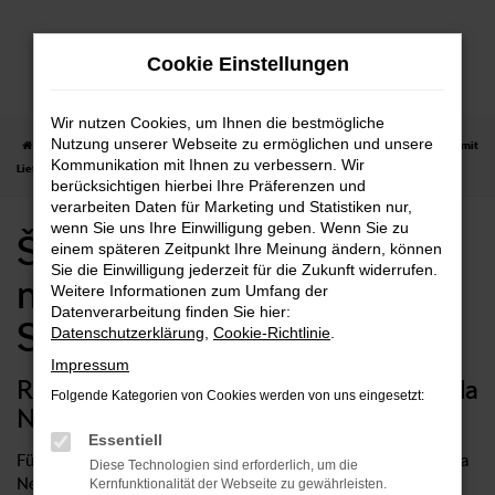
Zum
Hauptinhalt
Cookie Einstellungen
springen
Wir nutzen Cookies, um Ihnen die bestmögliche
Nutzung unserer Webseite zu ermöglichen und unsere
Startseite
Schorndorf
Škoda
Škoda Scala
Škoda Scala Neuwagen mit
Kommunikation mit Ihnen zu verbessern. Wir
Lieferservice nach Schorndorf
berücksichtigen hierbei Ihre Präferenzen und
verarbeiten Daten für Marketing und Statistiken nur,
wenn Sie uns Ihre Einwilligung geben. Wenn Sie zu
Škoda Scala Neuwagen
einem späteren Zeitpunkt Ihre Meinung ändern, können
Sie die Einwilligung jederzeit für die Zukunft widerrufen.
mit Lieferservice nach
Weitere Informationen zum Umfang der
Datenverarbeitung finden Sie hier:
Schorndorf
Datenschutzerklärung
,
Cookie-Richtlinie
.
Impressum
Rundum sorglos mit einem Škoda Scala
Folgende Kategorien von Cookies werden von uns eingesetzt:
Neuwagen in Schorndorf
Essentiell
Für Fahrten in Schorndorf und Umgebung ist ein Škoda Scala
Diese Technologien sind erforderlich, um die
Neuwagen die bestmögliche Wahl. Sie profitieren auf diese
Kernfunktionalität der Webseite zu gewährleisten.