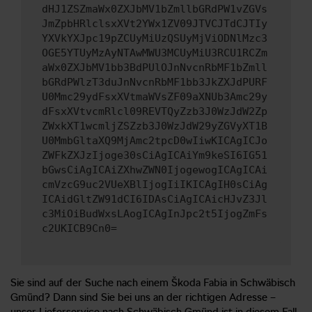
dHJ1ZSZmaWx0ZXJbMV1bZmllbGRdPW1vZGVs
JmZpbHRlclsxXVt2YWx1ZV09JTVCJTdCJTIy
YXVkYXJpc19pZCUyMiUzQSUyMjViODNlMzc3
OGE5YTUyMzAyNTAwMWU3MCUyMiU3RCU1RCZm
aWx0ZXJbMV1bb3BdPUlOJnNvcnRbMF1bZmll
bGRdPWlzT3duJnNvcnRbMF1bb3JkZXJdPURF
U0Mmc29ydFsxXVtmaWVsZF09aXNUb3Amc29y
dFsxXVtvcmRlcl09REVTQyZzb3J0WzJdW2Zp
ZWxkXT1wcmljZSZzb3J0WzJdW29yZGVyXT1B
U0MmbGltaXQ9MjAmc2tpcD0wIiwKICAgICJo
ZWFkZXJzIjoge30sCiAgICAiYm9keSI6IG51
bGwsCiAgICAiZXhwZWN0IjogewogICAgICAi
cmVzcG9uc2VUeXBlIjogIiIKICAgIH0sCiAg
ICAidGltZW91dCI6IDAsCiAgICAicHJvZ3Jl
c3MiOiBudWxsLAogICAgInJpc2t5IjogZmFs
c2UKICB9Cn0=
Sie sind auf der Suche nach einem Škoda Fabia in Schwäbisch
Gmünd? Dann sind Sie bei uns an der richtigen Adresse –
unser Lieferservice nach Schwäbisch Gmünd ist in diesem Fall