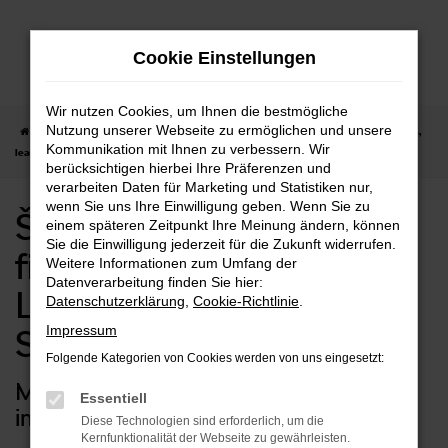
Zum
Hauptinhalt
Cookie Einstellungen
springen
Wir nutzen Cookies, um Ihnen die bestmögliche
Nutzung unserer Webseite zu ermöglichen und unsere
Startseite
Schwäbisch Gmünd
Škoda
Škoda Fabia kaufen, finanzieren,
Kommunikation mit Ihnen zu verbessern. Wir
leasen | Lieferservice nach Schwäbisch Gmünd
berücksichtigen hierbei Ihre Präferenzen und
verarbeiten Daten für Marketing und Statistiken nur,
wenn Sie uns Ihre Einwilligung geben. Wenn Sie zu
Škoda Fabia kaufen,
einem späteren Zeitpunkt Ihre Meinung ändern, können
Sie die Einwilligung jederzeit für die Zukunft widerrufen.
finanzieren, leasen |
Weitere Informationen zum Umfang der
Datenverarbeitung finden Sie hier:
Lieferservice nach
Datenschutzerklärung
,
Cookie-Richtlinie
.
Impressum
Schwäbisch Gmünd
Folgende Kategorien von Cookies werden von uns eingesetzt:
Maximal mobil mit Ihrem Škoda Fabia
Essentiell
in Schwäbisch Gmünd
Diese Technologien sind erforderlich, um die
Kernfunktionalität der Webseite zu gewährleisten.