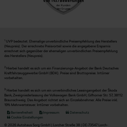
1
UVP bedeutet: Ehemalige unverbindliche Preisempfehlung des Herstellers
(Neupreis). Der errechnete Preisvorteil sowie die angegebene Ersparnis
errechnet sich gegenüber der ehemaligen unverbindlichen Preisempfehlung
des Herstellers (Neupreis).
2
Hierbei handelt es sich um ein Finanzierungs-Angebot der Bank Deutsches
Kraftfahrzeuggewerbe GmbH (BDK). Preise sind Bruttopreise. Irrtümer
vorbehalten.
3
Hierbei handelt es sich um ein unverbindliches Leasingangebot der Škoda
Bank, Zweigniederlassung der Volkswagen Bank GmbH, Gifhorner Str. 57, 38112
Braunschweig. Das Angebot richtet sich an Einzelabnehmer. Alle Preise inkl.
19% Mehrwertsteuer. Irrtümer vorbehalten.
Barrierefreiheit
Impressum
Datenschutz
Cookie Einstellungen
© 2026 Autohaus Sorg GmbH | Lorcher Straße 38 | DE-73547 Lorch-