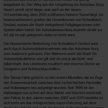
ausgebaut ist. Der Weg aus der Umgebung ins Autohaus Sorg
dauert somit nicht lange, was auch an der neuen
Ortsumfahrung, dem 2013 eröffneten Einhorn-Tunnel liegt. Im
Innenstadtbereich greifen die Umweltzonen von Schwäbisch
Gmünd, sodass die Stadt weitgehend Fußgängerzonen oder
Spielstraßen bietet. Ein Autobahnanschluss besteht direkt zur
A7, die im nah gelegenen Aalen erreicht wird.
Die ökonomische Bedeutung von Schwäbisch Gmünd wird
auch durch Automobilunternehmen wie das Autohaus Sorg
zum Ausdruck gebracht. Des Weiteren steht die Stadt für
Automobilzulieferer und gilt seit eh und je als Gold- und
Silberstadt. Aus Letzterem resultiert eine enorme Dichte an
Designern und Schmuckherstellern.
Der Škoda Fabia gehörte zu den ersten Modellen, die im Zuge
der Zusammenarbeit zwischen dem tschechischen Hersteller
und Volkswagen neu aufgelegt wurden. Seit 1999 ist der
Kleinwagen nun schon auf dem Markt und beerbte seinerzeit
den Felicia. In den Jahren zwischen 2007 und 2011 handelte es
sich stets um das erfolgreichste Importfahrzeug auf dem
deutschen Markt und auch die derzeit dritte Modellgeneration