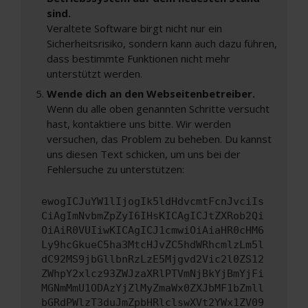
sind.
Veraltete Software birgt nicht nur ein
Sicherheitsrisiko, sondern kann auch dazu führen,
dass bestimmte Funktionen nicht mehr
unterstützt werden.
Wende dich an den Webseitenbetreiber.
Wenn du alle oben genannten Schritte versucht
hast, kontaktiere uns bitte. Wir werden
versuchen, das Problem zu beheben. Du kannst
uns diesen Text schicken, um uns bei der
Fehlersuche zu unterstützen:
ewogICJuYW1lIjogIk5ldHdvcmtFcnJvciIs
CiAgImNvbmZpZyI6IHsKICAgICJtZXRob2Qi
OiAiR0VUIiwKICAgICJ1cmwiOiAiaHR0cHM6
Ly9hcGkueC5ha3MtcHJvZC5hdWRhcmlzLm5l
dC92MS9jbGllbnRzLzE5Mjgvd2Vic2l0ZS12
ZWhpY2xlcz93ZWJzaXRlPTVmNjBkYjBmYjFi
MGNmMmU1ODAzYjZlMyZmaWx0ZXJbMF1bZmll
bGRdPWlzT3duJmZpbHRlclswXVt2YWx1ZV09