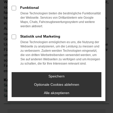
Wer in Schwäbisch Gmünd oder der direkten Umgebung lebt,
sichert mit einem Škoda Fabia seine Mobilität. Das Fahrzeug
Funktional
hat bereits in zahlreichen Tests und Vergleichen seine
Diese Technologien bieten die bestmögliche Funktionalität
besonderen Fähigkeiten unter Beweis gestellt und setzt auch
der Webseite. Services von Drittanbietern wie Google
Maps, Chats, Fahrzeugbewertungssystem und weitere
in der aktuellen Modellgeneration Maßstäbe. Wir vom
werden aktiviert.
Autohaus Sorg bieten Ihnen den Škoda Fabia mit Lieferservice
nach Schwäbisch Gmünd sowohl als Neuwagen als auch als
Statistik und Marketing
Gebrauchtwagen, Tageszulassung sowie als Jahreswagen.
Diese Technologien ermöglichen es uns, die Nutzung der
Unser Unternehmen existiert seit 1959 und bietet seither eine
Webseite zu analysieren, um die Leistung zu messen und
Fülle an Dienstleistungen rund ums Auto an. Dadurch, dass wir
zu verbessern. Zudem werden Technologien eingesetzt,
unter anderem einen erstklassigen Werkstattservice bieten,
die von dritten Werbetreibenden verwendet werden, um
Sie auf anderen Webseiten zu verfolgen und um Anzeigen
sorgen wir gerne auch nach dem Kauf dafür, dass Ihr Škoda
zu schalten, die für Ihre Interessen relevant sind.
Fabia stets in Top-Zustand fährt. Sprechen Sie uns an und
entdecken Sie die vielen Vorteile einer Zusammenarbeit.
Speichern
Kategorie
Optionale Cookies ablehnen
Škoda Fabia Gebrauchtwagen Schwäbisch Gmünd
Škoda Fabia Schwäbisch Gmünd
Alle akzeptieren
Škoda Fabia Neuwagen Schwäbisch Gmünd