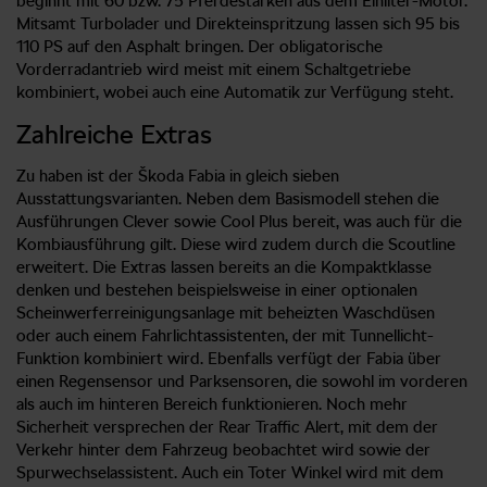
beginnt mit 60 bzw. 75 Pferdestärken aus dem Einliter-Motor.
Mitsamt Turbolader und Direkteinspritzung lassen sich 95 bis
110 PS auf den Asphalt bringen. Der obligatorische
Vorderradantrieb wird meist mit einem Schaltgetriebe
kombiniert, wobei auch eine Automatik zur Verfügung steht.
Zahlreiche Extras
Zu haben ist der Škoda Fabia in gleich sieben
Ausstattungsvarianten. Neben dem Basismodell stehen die
Ausführungen Clever sowie Cool Plus bereit, was auch für die
Kombiausführung gilt. Diese wird zudem durch die Scoutline
erweitert. Die Extras lassen bereits an die Kompaktklasse
denken und bestehen beispielsweise in einer optionalen
Scheinwerferreinigungsanlage mit beheizten Waschdüsen
oder auch einem Fahrlichtassistenten, der mit Tunnellicht-
Funktion kombiniert wird. Ebenfalls verfügt der Fabia über
einen Regensensor und Parksensoren, die sowohl im vorderen
als auch im hinteren Bereich funktionieren. Noch mehr
Sicherheit versprechen der Rear Traffic Alert, mit dem der
Verkehr hinter dem Fahrzeug beobachtet wird sowie der
Spurwechselassistent. Auch ein Toter Winkel wird mit dem