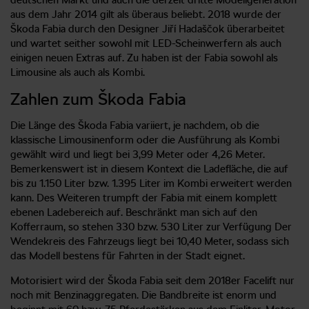
aus dem Jahr 2014 gilt als überaus beliebt. 2018 wurde der
Škoda Fabia durch den Designer Jiří Hadaščok überarbeitet
und wartet seither sowohl mit LED-Scheinwerfern als auch
einigen neuen Extras auf. Zu haben ist der Fabia sowohl als
Limousine als auch als Kombi.
Zahlen zum Škoda Fabia
Die Länge des Škoda Fabia variiert, je nachdem, ob die
klassische Limousinenform oder die Ausführung als Kombi
gewählt wird und liegt bei 3,99 Meter oder 4,26 Meter.
Bemerkenswert ist in diesem Kontext die Ladefläche, die auf
bis zu 1.150 Liter bzw. 1.395 Liter im Kombi erweitert werden
kann. Des Weiteren trumpft der Fabia mit einem komplett
ebenen Ladebereich auf. Beschränkt man sich auf den
Kofferraum, so stehen 330 bzw. 530 Liter zur Verfügung Der
Wendekreis des Fahrzeugs liegt bei 10,40 Meter, sodass sich
das Modell bestens für Fahrten in der Stadt eignet.
Motorisiert wird der Škoda Fabia seit dem 2018er Facelift nur
noch mit Benzinaggregaten. Die Bandbreite ist enorm und