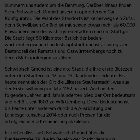
kümmern uns zudem um die Beratung. Darüber hinaus finden
Sie in Schwäbisch Gmünd unseren topmodernen Car-
Konfigurator. Die Wahl des Standorts ist keineswegs ein Zufall,
denn Schwäbisch Gmünd ist mit seinen etwas mehr als 60.000
Einwohnern eine der wichtigsten Städten rund um Stuttgart.
Die Stadt liegt 50 Kilometer östlich der baden-
württembergischen Landeshauptstadt und ist als integraler
Bestandteil des Remstals und Ostwürttembergs noch zu
deren Metropolregion zu zählen.
Schwäbisch Gmünd ist eine alte Stadt, die ihre erste Blütezeit
unter den Staufern im 12. und 13. Jahrhundert erlebte. Bis
heute nennt sich der Ort die „älteste Stauferstadt“, was aus
der Ersterwähnung im Jahr 1162 basiert. Auch in den
folgenden Jahren und Jahrhunderten blieb der Ort bedeutsam
und gehört seit 1803 zu Württemberg. Diese Bedeutung ist
bis heute unter anderem durch die Ausrichtung der
Landesgartenschau 2014 oder auch Preisen für die
erfolgreiche Stadterneuerung abzulesen.
Erreichen lässt sich Schwäbisch Gmünd über die
Bundesstraße 29, die im Bereich der Stadt vierspurig