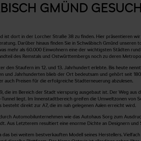
BISCH GMÜND GESUCH
ist dort in der Lorcher Straße 38 zu finden. Hier präsentieren wir
tung. Darüber hinaus finden Sie in Schwäbisch Gmünd unseren to
as mehr als 60.000 Einwohnern eine der wichtigsten Städten rund u
tandteil des Remstals und Ostwürttembergs noch zu deren Metropol
ter den Staufern im 12. und 13. Jahrhundert erlebte. Bis heute nennt
ren und Jahrhunderten blieb der Ort bedeutsam und gehört seit 18
 auch Preisen für die erfolgreiche Stadterneuerung abzulesen.
, die im Bereich der Stadt vierspurig ausgebaut ist. Der Weg aus
-Tunnel liegt. Im Innenstadtbereich greifen die Umweltzonen von
besteht direkt zur A7, die im nah gelegenen Aalen erreicht wird.
urch Automobilunternehmen wie das Autohaus Sorg zum Ausdruck 
stadt. Aus Letzterem resultiert eine enorme Dichte an Designern und
avia das bei weitem bestverkauften Modell seines Herstellers. Viel