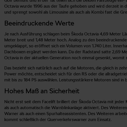
Golf bemüht und in der Tat teilen sich die beiden Fahrzeuge ein-
Octavia wurde 1996 aus der Taufe gehoben und wird derzeit in de
und sprengt sowohl als Limousine als auch als Kombi fast die G
Beeindruckende Werte
Je nach Ausführung schlagen beim Škoda Octavia 4,69 Meter Läng
Meter breit und 1,48 Meter hoch. Analog zu den beeindruckenden 
umgeklappt, so eröffnet sich ein Volumen von 1.740 Liter. Inner
Dachboxen ergänzt werden kann. Da der Radstand satte 2,69 Met
Octavia in der aktuellen Generation noch einmal gesenkt, womit m
Das bezieht sich natürlich auch auf die Motoren, die gleich in zeh
Power möchte, entscheidet sich für den RS oder die allradgetri
mit bis zu 184 PS auswählen. Leistungsstärkere Motoren sind in 
Hohes Maß an Sicherheit
Nicht erst seit dem Facelift brilliert der Škoda Octavia mit jede
als auch automatisch die Warnblinkanlage aktiviert. Des Weiteren
Warner als auch einen Spurhalteassistenten. Des Weiteren arbei
kommt schließlich der Querverkehrswarner zum Einsatz.