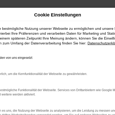
Cookie Einstellungen
ie bestmögliche Nutzung unserer Webseite zu ermöglichen und unsere
hierbei Ihre Präferenzen und verarbeiten Daten für Marketing und Stati
wagen mit Lieferservice nach Schwäbisch Gmünd
einem späteren Zeitpunkt Ihre Meinung ändern, können Sie die Einwillig
en zum Umfang der Datenverarbeitung finden Sie hier:
Datenschutzerkl
it Lieferservice nach Sch
en von uns eingesetzt:
em Škoda Octavia Neuwa
rlich, um die Kernfunktionalität der Webseite zu gewährleisten.
estmögliche Funktionalität der Webseite. Services von Drittanbietern wie Google 
tavia Neuwagen die bestmögliche Wahl. Sie profitieren auf diese 
eitere werden aktiviert.
verbunden sind natürlich auch die aktuellen Extras und Assistenzsy
rbessert wurde und auch gegenüber der Konkurrenz punktet. Beim 
ice nach Schwäbisch Gmünd und Umgebung steigen Sie in ein Modell
 es uns, die Nutzung der Webseite zu analysieren, um die Leistung zu messen u
mfangreiche und faire Beratung freuen.