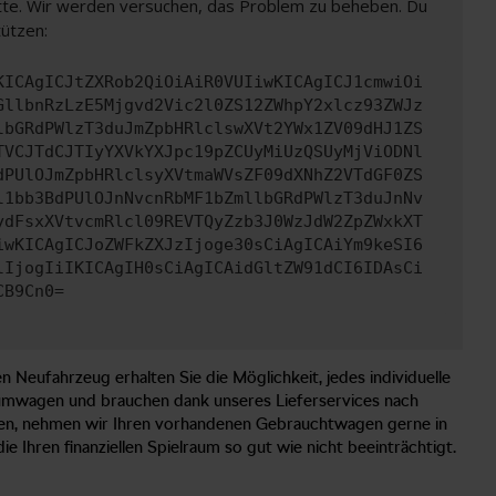
bitte. Wir werden versuchen, das Problem zu beheben. Du
tützen:
KICAgICJtZXRob2QiOiAiR0VUIiwKICAgICJ1cmwiOi
GllbnRzLzE5Mjgvd2Vic2l0ZS12ZWhpY2xlcz93ZWJz
lbGRdPWlzT3duJmZpbHRlclswXVt2YWx1ZV09dHJ1ZS
TVCJTdCJTIyYXVkYXJpc19pZCUyMiUzQSUyMjViODNl
dPUlOJmZpbHRlclsyXVtmaWVsZF09dXNhZ2VTdGF0ZS
l1bb3BdPUlOJnNvcnRbMF1bZmllbGRdPWlzT3duJnNv
ydFsxXVtvcmRlcl09REVTQyZzb3J0WzJdW2ZpZWxkXT
iwKICAgICJoZWFkZXJzIjoge30sCiAgICAiYm9keSI6
lIjogIiIKICAgIH0sCiAgICAidGltZW91dCI6IDAsCi
CB9Cn0=
Neufahrzeug erhalten Sie die Möglichkeit, jedes individuelle
Traumwagen und brauchen dank unseres Lieferservices nach
en, nehmen wir Ihren vorhandenen Gebrauchtwagen gerne in
 Ihren finanziellen Spielraum so gut wie nicht beeinträchtigt.