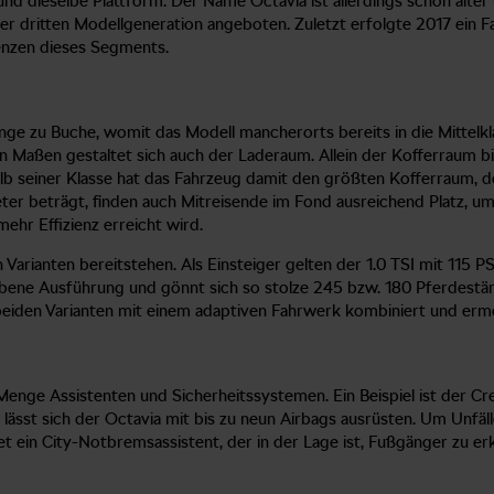
 und dieselbe Plattform. Der Name Octavia ist allerdings schon älte
r dritten Modellgeneration angeboten. Zuletzt erfolgte 2017 ein F
renzen dieses Segments.
e zu Buche, womit das Modell mancherorts bereits in die Mittelkla
Maßen gestaltet sich auch der Laderaum. Allein der Kofferraum bie
halb seiner Klasse hat das Fahrzeug damit den größten Kofferraum,
er beträgt, finden auch Mitreisende im Fond ausreichend Platz, 
ehr Effizienz erreicht wird.
n Varianten bereitstehen. Als Einsteiger gelten der 1.0 TSI mit 115 P
ebene Ausführung und gönnt sich so stolze 245 bzw. 180 Pferdestärk
beiden Varianten mit einem adaptiven Fahrwerk kombiniert und ermö
r Menge Assistenten und Sicherheitssystemen. Ein Beispiel ist der Cr
 lässt sich der Octavia mit bis zu neun Airbags ausrüsten. Um Unfä
tet ein City-Notbremsassistent, der in der Lage ist, Fußgänger zu