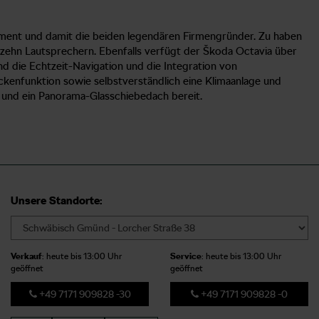
lement und damit die beiden legendären Firmengründer. Zu haben
zehn Lautsprechern. Ebenfalls verfügt der Škoda Octavia über
d die Echtzeit-Navigation und die Integration von
kenfunktion sowie selbstverständlich eine Klimaanlage und
h und ein Panorama-Glasschiebedach bereit.
Unsere Standorte:
Verkauf
: heute bis 13:00 Uhr
Service
: heute bis 13:00 Uhr
geöffnet
geöffnet
+49 7171 909828 -30
+49 7171 909828 -0