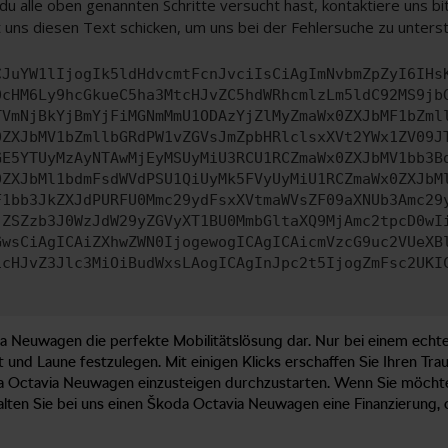
u alle oben genannten Schritte versucht hast, kontaktiere uns 
 uns diesen Text schicken, um uns bei der Fehlersuche zu unters
CJuYW1lIjogIk5ldHdvcmtFcnJvciIsCiAgImNvbmZpZyI6IHs
0cHM6Ly9hcGkueC5ha3MtcHJvZC5hdWRhcmlzLm5ldC92MS9jb
TVmNjBkYjBmYjFiMGNmMmU1ODAzYjZlMyZmaWx0ZXJbMF1bZml
0ZXJbMV1bZmllbGRdPW1vZGVsJmZpbHRlclsxXVt2YWx1ZV09J
GE5YTUyMzAyNTAwMjEyMSUyMiU3RCU1RCZmaWx0ZXJbMV1bb3B
0ZXJbMl1bdmFsdWVdPSU1QiUyMk5FVyUyMiU1RCZmaWx0ZXJbM
F1bb3JkZXJdPURFU0Mmc29ydFsxXVtmaWVsZF09aXNUb3Amc29
jZSZzb3J0WzJdW29yZGVyXT1BU0MmbGltaXQ9MjAmc2tpcD0wI
GwsCiAgICAiZXhwZWN0IjogewogICAgICAicmVzcG9uc2VUeXB
icHJvZ3Jlc3MiOiBudWxsLAogICAgInJpc2t5IjogZmFsc2UKI
 Neuwagen die perfekte Mobilitätslösung dar. Nur bei einem echten 
t und Laune festzulegen. Mit einigen Klicks erschaffen Sie Ihren 
a Octavia Neuwagen einzusteigen durchzustarten. Wenn Sie möcht
lten Sie bei uns einen Škoda Octavia Neuwagen eine Finanzierung, die