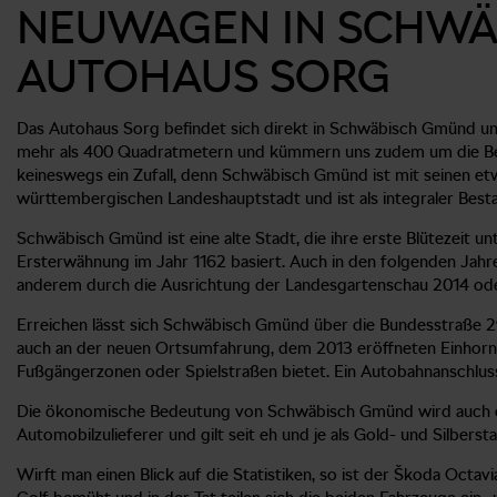
NEUWAGEN IN SCHWÄ
AUTOHAUS SORG
Das Autohaus Sorg befindet sich direkt in Schwäbisch Gmünd und 
mehr als 400 Quadratmetern und kümmern uns zudem um die Bera
keineswegs ein Zufall, denn Schwäbisch Gmünd ist mit seinen etw
württembergischen Landeshauptstadt und ist als integraler Bes
Schwäbisch Gmünd ist eine alte Stadt, die ihre erste Blütezeit un
Ersterwähnung im Jahr 1162 basiert. Auch in den folgenden Jah
anderem durch die Ausrichtung der Landesgartenschau 2014 oder
Erreichen lässt sich Schwäbisch Gmünd über die Bundesstraße 29
auch an der neuen Ortsumfahrung, dem 2013 eröffneten Einhorn
Fußgängerzonen oder Spielstraßen bietet. Ein Autobahnanschluss 
Die ökonomische Bedeutung von Schwäbisch Gmünd wird auch d
Automobilzulieferer und gilt seit eh und je als Gold- und Silber
Wirft man einen Blick auf die Statistiken, so ist der Škoda Oct