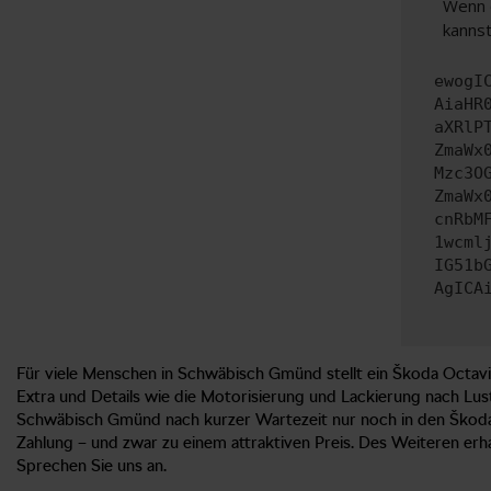
Wenn d
kannst
ewogI
AiaHR
aXRlP
ZmaWx
Mzc3O
ZmaWx
cnRbM
1wcml
IG51b
AgICA
Für viele Menschen in Schwäbisch Gmünd stellt ein Škoda Octavia
Extra und Details wie die Motorisierung und Lackierung nach Lus
Schwäbisch Gmünd nach kurzer Wartezeit nur noch in den Škod
Zahlung – und zwar zu einem attraktiven Preis. Des Weiteren erha
Sprechen Sie uns an.