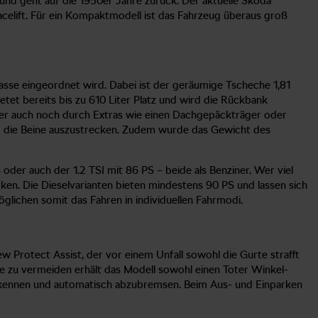
r und geht auf die 1950er Jahre zurück. Der aktuelle Škoda
acelift. Für ein Kompaktmodell ist das Fahrzeug überaus groß
sse eingeordnet wird. Dabei ist der geräumige Tscheche 1,81
tet bereits bis zu 610 Liter Platz und wird die Rückbank
 der auch noch durch Extras wie einen Dachgepäckträger oder
um die Beine auszustrecken. Zudem wurde das Gewicht des
S oder auch der 1.2 TSI mit 86 PS – beide als Benziner. Wer viel
en. Die Dieselvarianten bieten mindestens 90 PS und lassen sich
glichen somit das Fahren in individuellen Fahrmodi.
ew Protect Assist, der vor einem Unfall sowohl die Gurte strafft
lle zu vermeiden erhält das Modell sowohl einen Toter Winkel-
 erkennen und automatisch abzubremsen. Beim Aus- und Einparken