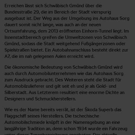
Erreichen lässt sich Schwäbisch Gmünd über die
Bundesstraße 29, die im Bereich der Stadt vierspurig
ausgebaut ist. Der Weg aus der Umgebung ins Autohaus Sorg
dauert somit nicht lange, was auch an der neuen
Ortsumfahrung, dem 2013 eröffneten Einhorn-Tunnel liegt. Im
Innenstadtbereich greifen die Umweltzonen von Schwäbisch
Gmünd, sodass die Stadt weitgehend Fußgängerzonen oder
Spielstraßen bietet. Ein Autobahnanschluss besteht direkt zur
A7, die im nah gelegenen Aalen erreicht wird.
Die ökonomische Bedeutung von Schwäbisch Gmünd wird
auch durch Automobilunternehmen wie das Autohaus Sorg
zum Ausdruck gebracht. Des Weiteren steht die Stadt für
Automobilzulieferer und gilt seit eh und je als Gold- und
Silberstadt. Aus Letzterem resultiert eine enorme Dichte an
Designern und Schmuckherstellern.
Wie es der Name bereits verrät, ist der Škoda Superb das
Flaggschiff seines Herstellers. Die tschechische
Automobilschmiede knüpft in der Namensgebung an eine
langjährige Tradition an, denn schon 1934 wurde ein Fahrzeug
unter dieser Typenbezeichnung angeboten. Der aktuelle