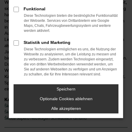
Wer in Schwäbisch Gmünd oder der direkten Umgebung lebt,
sichert mit einem Škoda Superb seine Mobilität. Das Fahrzeug
Funktional
hat bereits in zahlreichen Tests und Vergleichen seine
Diese Technologien bieten die bestmögliche Funktionalität
besonderen Fähigkeiten unter Beweis gestellt und setzt auch
der Webseite. Services von Drittanbietern wie Google
Maps, Chats, Fahrzeugbewertungssystem und weitere
in der aktuellen Modellgeneration Maßstäbe. Wir vom
werden aktiviert.
Autohaus Sorg bieten Ihnen den Škoda Superb mit
Lieferservice nach Schwäbisch Gmünd sowohl als Neuwagen
Statistik und Marketing
als auch als Gebrauchtwagen, Tageszulassung sowie als
Diese Technologien ermöglichen es uns, die Nutzung der
Jahreswagen. Unser Unternehmen existiert seit 1959 und
Webseite zu analysieren, um die Leistung zu messen und
bietet seither eine Fülle an Dienstleistungen rund ums Auto an.
zu verbessern. Zudem werden Technologien eingesetzt,
Dadurch, dass wir unter anderem einen erstklassigen
die von dritten Werbetreibenden verwendet werden, um
Sie auf anderen Webseiten zu verfolgen und um Anzeigen
Werkstattservice bieten, sorgen wir gerne auch nach dem
zu schalten, die für Ihre Interessen relevant sind.
Kauf dafür, dass Ihr Škoda Superb stets in Top-Zustand fährt.
Sprechen Sie uns an und entdecken Sie die vielen Vorteile
einer Zusammenarbeit.
Speichern
Optionale Cookies ablehnen
Kategorie
Škoda Superb Gebrauchtwagen Schwäbisch Gmünd
Alle akzeptieren
Škoda Superb Schwäbisch Gmünd
Škoda Superb Neuwagen Schwäbisch Gmünd