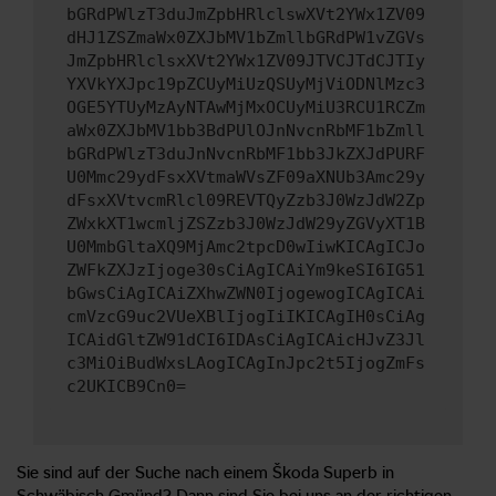
bGRdPWlzT3duJmZpbHRlclswXVt2YWx1ZV09
dHJ1ZSZmaWx0ZXJbMV1bZmllbGRdPW1vZGVs
JmZpbHRlclsxXVt2YWx1ZV09JTVCJTdCJTIy
YXVkYXJpc19pZCUyMiUzQSUyMjViODNlMzc3
OGE5YTUyMzAyNTAwMjMxOCUyMiU3RCU1RCZm
aWx0ZXJbMV1bb3BdPUlOJnNvcnRbMF1bZmll
bGRdPWlzT3duJnNvcnRbMF1bb3JkZXJdPURF
U0Mmc29ydFsxXVtmaWVsZF09aXNUb3Amc29y
dFsxXVtvcmRlcl09REVTQyZzb3J0WzJdW2Zp
ZWxkXT1wcmljZSZzb3J0WzJdW29yZGVyXT1B
U0MmbGltaXQ9MjAmc2tpcD0wIiwKICAgICJo
ZWFkZXJzIjoge30sCiAgICAiYm9keSI6IG51
bGwsCiAgICAiZXhwZWN0IjogewogICAgICAi
cmVzcG9uc2VUeXBlIjogIiIKICAgIH0sCiAg
ICAidGltZW91dCI6IDAsCiAgICAicHJvZ3Jl
c3MiOiBudWxsLAogICAgInJpc2t5IjogZmFs
c2UKICB9Cn0=
Sie sind auf der Suche nach einem Škoda Superb in
Schwäbisch Gmünd? Dann sind Sie bei uns an der richtigen