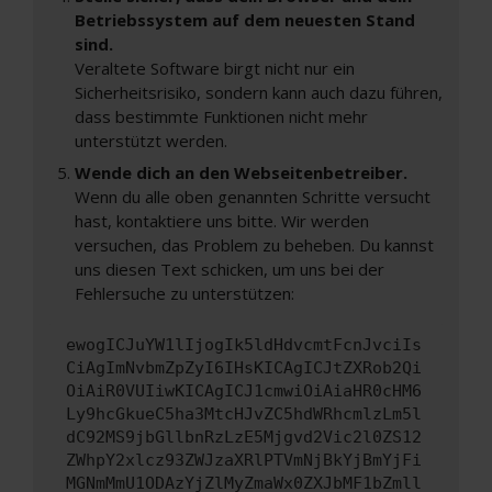
Betriebssystem auf dem neuesten Stand
sind.
Veraltete Software birgt nicht nur ein
Sicherheitsrisiko, sondern kann auch dazu führen,
dass bestimmte Funktionen nicht mehr
unterstützt werden.
Wende dich an den Webseitenbetreiber.
Wenn du alle oben genannten Schritte versucht
hast, kontaktiere uns bitte. Wir werden
versuchen, das Problem zu beheben. Du kannst
uns diesen Text schicken, um uns bei der
Fehlersuche zu unterstützen:
ewogICJuYW1lIjogIk5ldHdvcmtFcnJvciIs
CiAgImNvbmZpZyI6IHsKICAgICJtZXRob2Qi
OiAiR0VUIiwKICAgICJ1cmwiOiAiaHR0cHM6
Ly9hcGkueC5ha3MtcHJvZC5hdWRhcmlzLm5l
dC92MS9jbGllbnRzLzE5Mjgvd2Vic2l0ZS12
ZWhpY2xlcz93ZWJzaXRlPTVmNjBkYjBmYjFi
MGNmMmU1ODAzYjZlMyZmaWx0ZXJbMF1bZmll