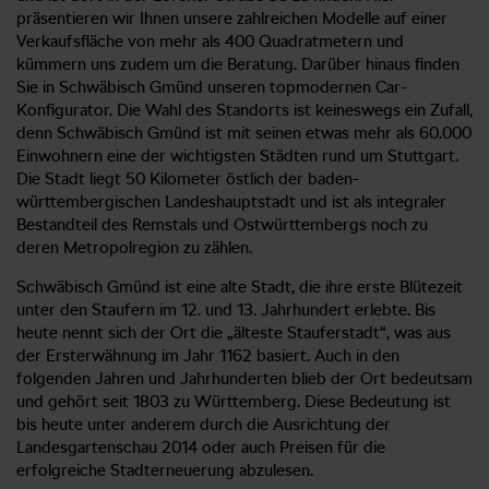
präsentieren wir Ihnen unsere zahlreichen Modelle auf einer
Verkaufsfläche von mehr als 400 Quadratmetern und
kümmern uns zudem um die Beratung. Darüber hinaus finden
Sie in Schwäbisch Gmünd unseren topmodernen Car-
Konfigurator. Die Wahl des Standorts ist keineswegs ein Zufall,
denn Schwäbisch Gmünd ist mit seinen etwas mehr als 60.000
Einwohnern eine der wichtigsten Städten rund um Stuttgart.
Die Stadt liegt 50 Kilometer östlich der baden-
württembergischen Landeshauptstadt und ist als integraler
Bestandteil des Remstals und Ostwürttembergs noch zu
deren Metropolregion zu zählen.
Schwäbisch Gmünd ist eine alte Stadt, die ihre erste Blütezeit
unter den Staufern im 12. und 13. Jahrhundert erlebte. Bis
heute nennt sich der Ort die „älteste Stauferstadt“, was aus
der Ersterwähnung im Jahr 1162 basiert. Auch in den
folgenden Jahren und Jahrhunderten blieb der Ort bedeutsam
und gehört seit 1803 zu Württemberg. Diese Bedeutung ist
bis heute unter anderem durch die Ausrichtung der
Landesgartenschau 2014 oder auch Preisen für die
erfolgreiche Stadterneuerung abzulesen.