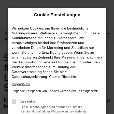
Zum
Hauptinhalt
Cookie Einstellungen
springen
Wir nutzen Cookies, um Ihnen die bestmögliche
Nutzung unserer Webseite zu ermöglichen und unsere
Startseite
Schwäbisch Gmünd
Škoda
Škoda Superb kaufen, finanzieren,
Kommunikation mit Ihnen zu verbessern. Wir
leasen | Lieferservice nach Schwäbisch Gmünd
berücksichtigen hierbei Ihre Präferenzen und
verarbeiten Daten für Marketing und Statistiken nur,
wenn Sie uns Ihre Einwilligung geben. Wenn Sie zu
Škoda Superb kaufen,
einem späteren Zeitpunkt Ihre Meinung ändern, können
Sie die Einwilligung jederzeit für die Zukunft widerrufen.
finanzieren, leasen |
Weitere Informationen zum Umfang der
Datenverarbeitung finden Sie hier:
Lieferservice nach
Datenschutzerklärung
,
Cookie-Richtlinie
.
Impressum
Schwäbisch Gmünd
Folgende Kategorien von Cookies werden von uns eingesetzt:
Maximal mobil mit Ihrem Škoda Superb
Essentiell
in Schwäbisch Gmünd
Diese Technologien sind erforderlich, um die
Kernfunktionalität der Webseite zu gewährleisten.