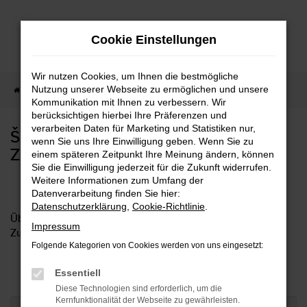
Zum
Hauptinhalt
Cookie Einstellungen
springen
Wir nutzen Cookies, um Ihnen die bestmögliche
Nutzung unserer Webseite zu ermöglichen und unsere
Startseite
Zubehörformular Škoda Octavia
Kommunikation mit Ihnen zu verbessern. Wir
berücksichtigen hierbei Ihre Präferenzen und
verarbeiten Daten für Marketing und Statistiken nur,
ŠKODA OCTAVIA
wenn Sie uns Ihre Einwilligung geben. Wenn Sie zu
ZUBEHÖRFORMULAR
einem späteren Zeitpunkt Ihre Meinung ändern, können
Sie die Einwilligung jederzeit für die Zukunft widerrufen.
Weitere Informationen zum Umfang der
Datenverarbeitung finden Sie hier:
Datenschutzerklärung
,
Cookie-Richtlinie
.
Über das folgende Formular können Sie das passende
Impressum
Zubehör für Ihren neuen Skoda bestellen:
Folgende Kategorien von Cookies werden von uns eingesetzt:
Essentiell
Diese Technologien sind erforderlich, um die
Kernfunktionalität der Webseite zu gewährleisten.