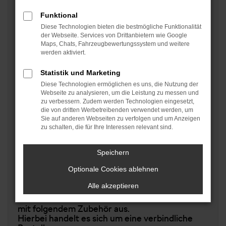
Kommissionsnummer / Bestellnummer
Funktional
Diese Technologien bieten die bestmögliche Funktionalität
der Webseite. Services von Drittanbietern wie Google
Maps, Chats, Fahrzeugbewertungssystem und weitere
werden aktiviert.
Folgende kostenlose Dienstleistungen möchte
ich gern in Anspruch nehmen:
Statistik und Marketing
Diese Technologien ermöglichen es uns, die Nutzung der
Webseite zu analysieren, um die Leistung zu messen und
zu verbessern. Zudem werden Technologien eingesetzt,
Radiosender einstellen.
die von dritten Werbetreibenden verwendet werden, um
Sie auf anderen Webseiten zu verfolgen und um Anzeigen
zu schalten, die für Ihre Interessen relevant sind.
Heimatadresse ins Navigationsgerät
Speichern
einspeichern.
Optionale Cookies ablehnen
Alle akzeptieren
Bitte statten Sie meinen neuen Škoda Octavia
mit folgendem Zubehör aus.
Hierbei handelt es sich um eine verbindliche