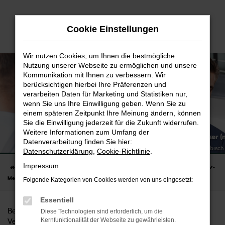
Zum
Hauptinhalt
Cookie Einstellungen
springen
Wir nutzen Cookies, um Ihnen die bestmögliche
Nutzung unserer Webseite zu ermöglichen und unsere
Kommunikation mit Ihnen zu verbessern. Wir
berücksichtigen hierbei Ihre Präferenzen und
verarbeiten Daten für Marketing und Statistiken nur,
wenn Sie uns Ihre Einwilligung geben. Wenn Sie zu
einem späteren Zeitpunkt Ihre Meinung ändern, können
Sie die Einwilligung jederzeit für die Zukunft widerrufen.
Weitere Informationen zum Umfang der
KFZ-Mechatroniker (
Datenverarbeitung finden Sie hier:
Standort Schwäbisc
Datenschutzerklärung
,
Cookie-Richtlinie
.
Impressum
Startseite
Sonstige (Seiten für Weiterleitungen)
Stellenangebote
KFZ-
Mechatroniker (m/w/d)
Folgende Kategorien von Cookies werden von uns eingesetzt:
Essentiell
Bereits seit 1992 ist unser Autohaus Sorg ŠKODA
Diese Technologien sind erforderlich, um die
Kernfunktionalität der Webseite zu gewährleisten.
Vertragspartner. Als ältester ŠKODA Vertragspartner der