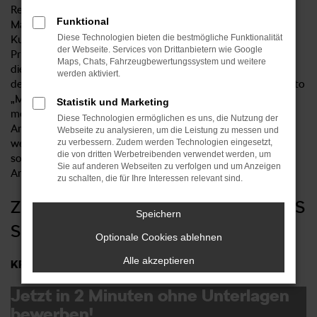
Region leben wir aus Überzeugung und Leidenschaft die
Funktional
Marke ŠKODA mit unseren Mitarbeitern (m/w/d) für unsere
Diese Technologien bieten die bestmögliche Funktionalität
Kunden. Auf einer über 400qm großen Verkaufs- und
der Webseite. Services von Drittanbietern wie Google
Präsentationsfläche werden Neufahrzeuge ausgestellt. Auch
Maps, Chats, Fahrzeugbewertungssystem und weitere
die Service-Annahme, welche unmittelbar an die Werkstatt
werden aktiviert.
des Autohauses angrenzt, befindet sich hier. Unter dem Motto
„Mehr Raum für Stil“ können unsere Kunden unter den
Statistik und Marketing
modernsten Voraussetzungen und in einem stilvollen
Diese Technologien ermöglichen es uns, die Nutzung der
Ambiente über die Vorzüge der Marke ŠKODA informiert
Webseite zu analysieren, um die Leistung zu messen und
werden. Helle Glasfassaden mit großer Ausstellungsfläche
zu verbessern. Zudem werden Technologien eingesetzt,
die von dritten Werbetreibenden verwendet werden, um
sowie ein moderner Werkstattbereich ermöglichen das
Sie auf anderen Webseiten zu verfolgen und um Anzeigen
Arbeiten in angenehmster Atmosphäre.
zu schalten, die für Ihre Interessen relevant sind.
ZUR VERSTÄRKUNG UNSERES TEAMS
Speichern
SUCHEN WIR SIE ALS:
Optionale Cookies ablehnen
Alle akzeptieren
KFZ-Mechatroniker (m/w/d)
Jetzt in 2 Minuten ohne Unterlagen
bewerben!