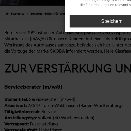
Technologien eingesetzt, die v
die für Ihre Interessen relevant s
Startseite
Sonstige (Seiten für Weiterleitungen)
Stellenangebote
Stellenan
Speichern
Bereits seit 1992 ist unser Autohaus Sorg ŠKODA Vertragspartn
Mitarbeitern (m/w/d) für unsere Kunden. Auf einer über 400qm 
Werkstatt des Autohauses angrenzt, befindet sich hier. Unter 
die Vorzüge der Marke ŠKODA informiert werden. Helle Glasfas
ZUR VERSTÄRKUNG UNS
Serviceberater (m/w/d)
Stellentitel:
Serviceberater (m/w/d)
Arbeitsort:
73547 Lorch-Waldhausen (Baden-Württemberg)
Tätigkeitsbereich:
Service
Anstellungstyp:
Vollzeit (40 Wochenstunden)
Vertragsart:
Festanstellung
Vertragslaufzeit:
Unbefristet