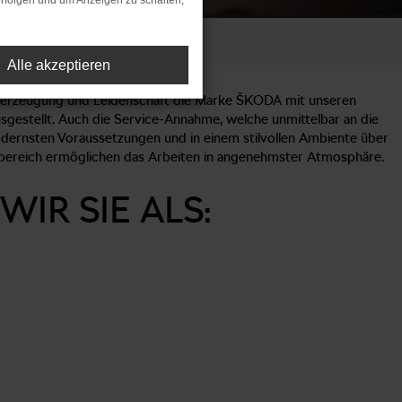
rfolgen und um Anzeigen zu schalten,
Lorch-Waldhausen
Alle akzeptieren
 Überzeugung und Leidenschaft die Marke ŠKODA mit unseren
gestellt. Auch die Service-Annahme, welche unmittelbar an die
dernsten Voraussetzungen und in einem stilvollen Ambiente über
tbereich ermöglichen das Arbeiten in angenehmster Atmosphäre.
IR SIE ALS: