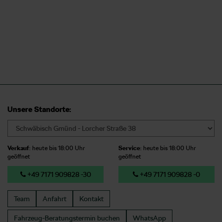
Unsere Standorte:
Verkauf
: heute bis 18:00 Uhr
Service
: heute bis 18:00 Uhr
geöffnet
geöffnet
+49 7171 909828 -30
+49 7171 909828 -0
Team
Anfahrt
Kontakt
Fahrzeug-Beratungstermin
buchen
WhatsApp