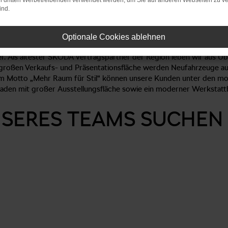
on dritten Werbetreibenden verwendet werden, um Sie auf anderen Webseiten zu ve
Standort 
ind.
zeige: Serviceberater (m/w/d)
Optionale Cookies ablehnen
er. Als ältester ŠKODA Vertragspartner der Region leben wir aus
großen Verkaufs- und Präsentationsfläche werden Neufahrzeuge aus
dem Motto „Mehr Raum für Stil“ können unsere Kunden unter den mo
saden mit großer Ausstellungsfläche sowie ein moderner Werkstat
ERES TEAMS SUCHEN W