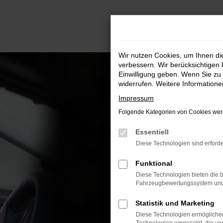
Zum
Hauptinhalt
springen
Wir nutzen Cookies, um Ihnen d
verbessern. Wir berücksichtigen 
Einwilligung geben. Wenn Sie zu 
widerrufen. Weitere Information
Impressum
Folgende Kategorien von Cookies werd
Essentiell
Diese Technologien sind erforde
Funktional
Diese Technologien bieten die b
Fahrzeugbewertungssystem und w
Statistik und Marketing
Diese Technologien ermöglichen