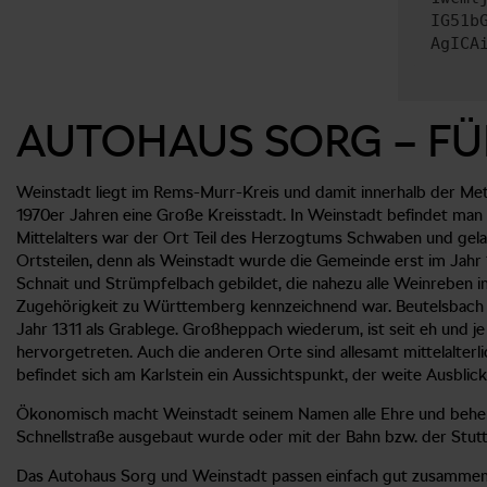
IG51b
AgICA
AUTOHAUS SORG – FÜ
Weinstadt liegt im Rems-Murr-Kreis und damit innerhalb der Metr
1970er Jahren eine Große Kreisstadt. In Weinstadt befindet man
Mittelalters war der Ort Teil des Herzogtums Schwaben und gela
Ortsteilen, denn als Weinstadt wurde die Gemeinde erst im Jah
Schnait und Strümpfelbach gebildet, die nahezu alle Weinreben in
Zugehörigkeit zu Württemberg kennzeichnend war. Beutelsbach g
Jahr 1311 als Grablege. Großheppach wiederum, ist seit eh und 
hervorgetreten. Auch die anderen Orte sind allesamt mittelalter
befindet sich am Karlstein ein Aussichtspunkt, der weite Ausblic
Ökonomisch macht Weinstadt seinem Namen alle Ehre und beherbe
Schnellstraße ausgebaut wurde oder mit der Bahn bzw. der Stutt
Das Autohaus Sorg und Weinstadt passen einfach gut zusammen. W