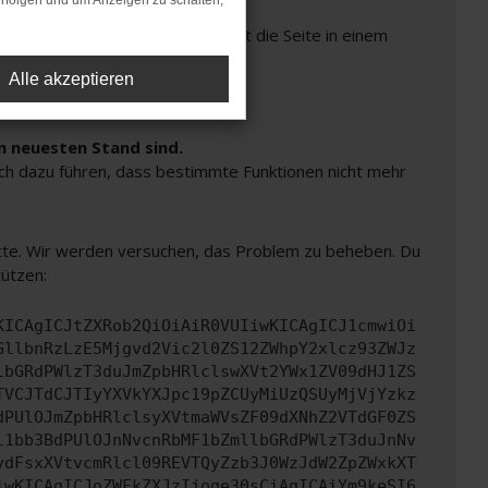
rfolgen und um Anzeigen zu schalten,
Seiten verhindern. Funktioniert die Seite in einem
Alle akzeptieren
m neuesten Stand sind.
auch dazu führen, dass bestimmte Funktionen nicht mehr
bitte. Wir werden versuchen, das Problem zu beheben. Du
tützen:
KICAgICJtZXRob2QiOiAiR0VUIiwKICAgICJ1cmwiOi
GllbnRzLzE5Mjgvd2Vic2l0ZS12ZWhpY2xlcz93ZWJz
lbGRdPWlzT3duJmZpbHRlclswXVt2YWx1ZV09dHJ1ZS
TVCJTdCJTIyYXVkYXJpc19pZCUyMiUzQSUyMjVjYzkz
dPUlOJmZpbHRlclsyXVtmaWVsZF09dXNhZ2VTdGF0ZS
l1bb3BdPUlOJnNvcnRbMF1bZmllbGRdPWlzT3duJnNv
ydFsxXVtvcmRlcl09REVTQyZzb3J0WzJdW2ZpZWxkXT
iwKICAgICJoZWFkZXJzIjoge30sCiAgICAiYm9keSI6