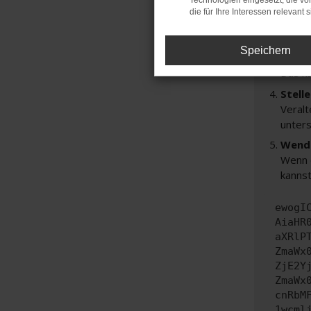
Technologien eingesetzt, die v
Prüfe
die für Ihre Interessen relevant s
Manche
andere
Speichern
Start
Das k
Stell
Veralt
unters
Wende
Wenn d
kannst
ewogI
AiaHR
aXRlP
ZmaWx
ZjE2Y
ZmaWx
cnRbM
1wcml