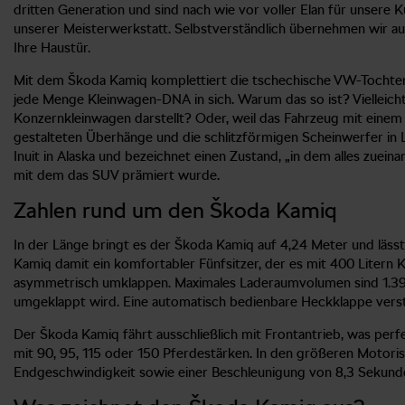
dritten Generation und sind nach wie vor voller Elan für unsere
unserer Meisterwerkstatt. Selbstverständlich übernehmen wir au
Ihre Haustür.
Mit dem Škoda Kamiq komplettiert die tschechische VW-Tochter i
jede Menge Kleinwagen-DNA in sich. Warum das so ist? Vielleic
Konzernkleinwagen darstellt? Oder, weil das Fahrzeug mit einem 
gestalteten Überhänge und die schlitzförmigen Scheinwerfer in
Inuit in Alaska und bezeichnet einen Zustand, „in dem alles zue
mit dem das SUV prämiert wurde.
Zahlen rund um den Škoda Kamiq
In der Länge bringt es der Škoda Kamiq auf 4,24 Meter und lässt
Kamiq damit ein komfortabler Fünfsitzer, der es mit 400 Litern K
asymmetrisch umklappen. Maximales Laderaumvolumen sind 1.395 L
umgeklappt wird. Eine automatisch bedienbare Heckklappe verste
Der Škoda Kamiq fährt ausschließlich mit Frontantrieb, was perfe
mit 90, 95, 115 oder 150 Pferdestärken. In den größeren Motorisi
Endgeschwindigkeit sowie einer Beschleunigung von 8,3 Sekund