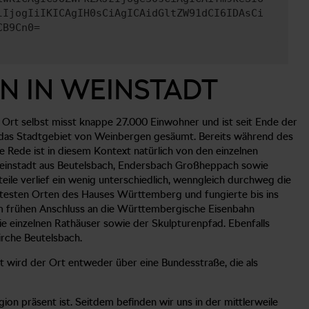
lIjogIiIKICAgIH0sCiAgICAidGltZW91dCI6IDAsCi
CB9Cn0=
N IN WEINSTADT
 Ort selbst misst knappe 27.000 Einwohner und ist seit Ende der
st das Stadtgebiet von Weinbergen gesäumt. Bereits während des
Rede ist in diesem Kontext natürlich von den einzelnen
 Weinstadt aus Beutelsbach, Endersbach Großheppach sowie
eile verlief ein wenig unterschiedlich, wenngleich durchweg die
ltesten Orten des Hauses Württemberg und fungierte bis ins
nem frühen Anschluss an die Württembergische Eisenbahn
ie einzelnen Rathäuser sowie der Skulpturenpfad. Ebenfalls
irche Beutelsbach.
 wird der Ort entweder über eine Bundesstraße, die als
n präsent ist. Seitdem befinden wir uns in der mittlerweile