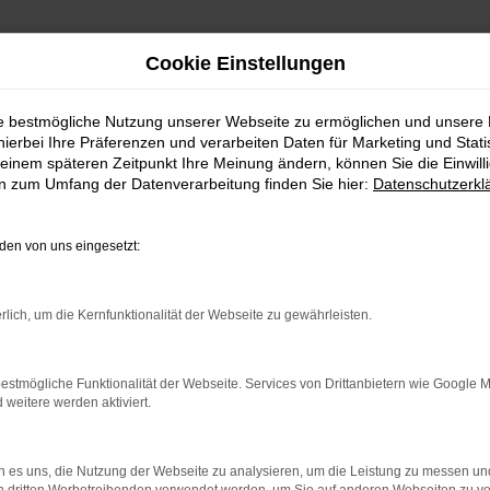
Cookie Einstellungen
ie bestmögliche Nutzung unserer Webseite zu ermöglichen und unsere
hierbei Ihre Präferenzen und verarbeiten Daten für Marketing und Stati
stadt
einem späteren Zeitpunkt Ihre Meinung ändern, können Sie die Einwillig
en zum Umfang der Datenverarbeitung finden Sie hier:
Datenschutzerkl
instadt
en von uns eingesetzt:
ler: Network Error
rlich, um die Kernfunktionalität der Webseite zu gewährleisten.
n ist ein Fehler aufgetreten.
estmögliche Funktionalität der Webseite. Services von Drittanbietern wie Google 
ein paar Tipps, die dir helfen können:
eitere werden aktiviert.
rüfe deine Firewall und deine Internetverbindung.
 andere Webseiten, zum Beispiel deine Suchmaschine?
 es uns, die Nutzung der Webseite zu analysieren, um die Leistung zu messen u