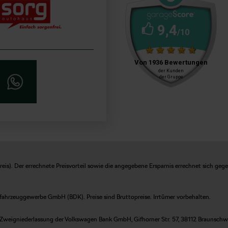
is). Der errechnete Preisvorteil sowie die angegebene Ersparnis errechnet sich geg
fahrzeuggewerbe GmbH (BDK). Preise sind Bruttopreise. Irrtümer vorbehalten.
Zweigniederlassung der Volkswagen Bank GmbH, Gifhorner Str. 57, 38112 Braunschweig