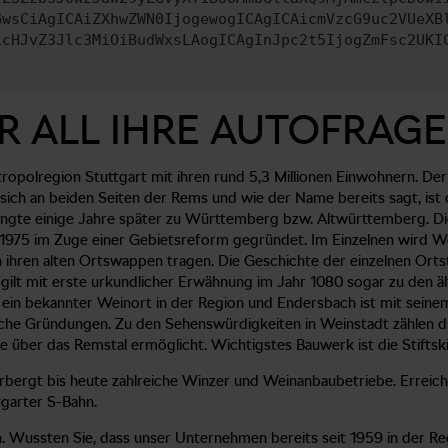
GwsCiAgICAiZXhwZWN0IjogewogICAgICAicmVzcG9uc2VUeXB
icHJvZ3Jlc3MiOiBudWxsLAogICAgInJpc2t5IjogZmFsc2UKI
R ALL IHRE AUTOFRAGE
opolregion Stuttgart mit ihren rund 5,3 Millionen Einwohnern. Der
 sich an beiden Seiten der Rems und wie der Name bereits sagt, i
ngte einige Jahre später zu Württemberg bzw. Altwürttemberg. Die 
r 1975 im Zuge einer Gebietsreform gegründet. Im Einzelnen wird
 ihren alten Ortswappen tragen. Die Geschichte der einzelnen Ortst
ilt mit erste urkundlicher Erwähnung im Jahr 1080 sogar zu den ä
je ein bekannter Weinort in der Region und Endersbach ist mit sei
liche Gründungen. Zu den Sehenswürdigkeiten in Weinstadt zählen d
ke über das Remstal ermöglicht. Wichtigstes Bauwerk ist die Stiftsk
rgt bis heute zahlreiche Winzer und Weinanbaubetriebe. Erreicht
garter S-Bahn.
ussten Sie, dass unser Unternehmen bereits seit 1959 in der Regio