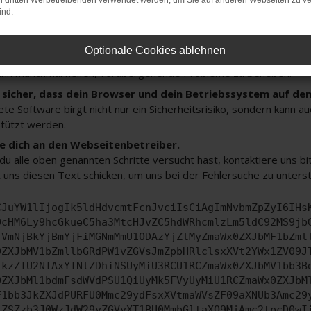
on dritten Werbetreibenden verwendet werden, um Sie auf anderen Webseiten zu ve
 deine Browsererweiterungen.
ind.
 Erweiterungen, wie Werbeblocker, können das Laden bestimmter 
n Browser oder in einem privaten Fenster?
Optionale Cookies ablehnen
e dein Gerät neu.
ann manchmal helfen, vorübergehende Probleme zu beheben.
e sicher, dass dein Browser und dein Betriebssystem auf de
ete Software birgt nicht nur ein Sicherheitsrisiko, sondern kann 
tützt werden.
 dich an den Webseitenbetreiber.
u alle oben genannten Schritte versucht hast, kontaktiere uns 
 uns diesen Text schicken, um uns bei der Fehlersuche zu unters
CJuYW1lIjogIk5ldHdvcmtFcnJvciIsCiAgImNvbmZpZyI6IHs
0cHM6Ly9hcGkueC5ha3MtcHJvZC5hdWRhcmlzLm5ldC92MS9jb
TVmNjBkYjBmYjFiMGNmMmU1ODAzYjZlMyZmaWx0ZXJbMF1bZml
0ZXJbMV1bZmllbGRdPW1vZGVsJmZpbHRlclsxXVt2YWx1ZV09J
jkzZTU2NTAxYTNlZDhiNSUyMiU3RCU1RCZmaWx0ZXJbMV1bb3B
0ZXJbMl1bdmFsdWVdPSU1QiUyMk5FVyUyMiU1RCZmaWx0ZXJbM
F1bb3JkZXJdPURFU0Mmc29ydFsxXVtmaWVsZF09aXNUb3Amc29
jZSZzb3J0WzJdW29yZGVyXT1BU0MmbGltaXQ9MjAmc2tpcD0wI