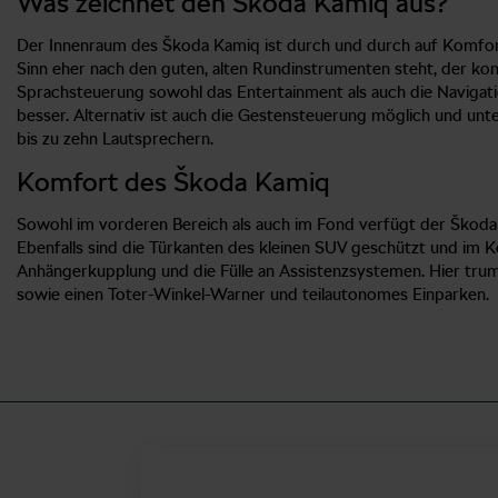
Was zeichnet den Škoda Kamiq aus?
Der Innenraum des Škoda Kamiq ist durch und durch auf Komfort 
Sinn eher nach den guten, alten Rundinstrumenten steht, der komm
Sprachsteuerung sowohl das Entertainment als auch die Navigat
besser. Alternativ ist auch die Gestensteuerung möglich und unt
bis zu zehn Lautsprechern.
Komfort des Škoda Kamiq
Sowohl im vorderen Bereich als auch im Fond verfügt der Škoda K
Ebenfalls sind die Türkanten des kleinen SUV geschützt und im 
Anhängerkupplung und die Fülle an Assistenzsystemen. Hier tru
sowie einen Toter-Winkel-Warner und teilautonomes Einparken.