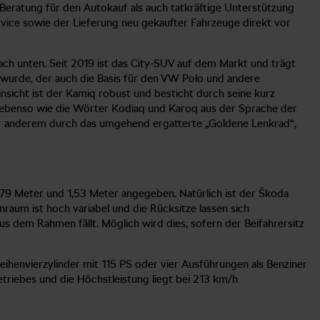
-Beratung für den Autokauf als auch tatkräftige Unterstützung
rvice sowie der Lieferung neu gekaufter Fahrzeuge direkt vor
ch unten. Seit 2019 ist das City-SUV auf dem Markt und trägt
 wurde, der auch die Basis für den VW Polo und andere
nsicht ist der Kamiq robust und besticht durch seine kurz
 ebenso wie die Wörter Kodiaq und Karoq aus der Sprache der
nter anderem durch das umgehend ergatterte „Goldene Lenkrad“,
,79 Meter und 1,53 Meter angegeben. Natürlich ist der Škoda
raum ist hoch variabel und die Rücksitze lassen sich
 dem Rahmen fällt. Möglich wird dies, sofern der Beifahrersitz
Reihenvierzylinder mit 115 PS oder vier Ausführungen als Benziner
etriebes und die Höchstleistung liegt bei 213 km/h