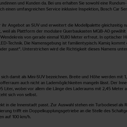
 Kundinnen und Kunden da. Bei uns erhalten Sie sowohl eine Rundum
ch einen umfangreichen Service inklusive Inspektion, Bosch Car Se
hr Angebot an SUV und erweitert die Modellpalette gleichzeitig na
ht, weil als Plattform der modulare Querbaukasten MQB-A0 gewählt
Wendekreis von gerade einmal 10,80 Meter erfreut. In optischer Hi
 LED-Technik. Die Namensgebung ist familientypisch: Kamiq kommt
inander passt“. Unterstrichen wird die Richtigkeit dieses Namens u
 sich damit als Mini-SUV bezeichnen. Breite und Höhe werden mit 1
offerraum auch nicht an Lademöglichkeiten mangeln lässt. Der Innen
iter, wobei vor allem die Länge des Laderaums mit 2,45 Meter aus
ht sich von selbst.
kt in die Innenstadt passt. Zur Auswahl stehen ein Turbodiesel als 
erung trifft ein Doppelkupplungsgetriebe an die Stelle des Schaltg
en auf 100 km/h.