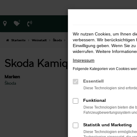
Zum
Hauptinhalt
springen
0
Wir nutzen Cookies, um Ihnen d
verbessern. Wir berücksichtigen 
Startseite
Weinstadt
Škoda
Škoda Kamiq
Skoda Kamiq Neuwagen Wein
Einwilligung geben. Wenn Sie zu 
widerrufen. Weitere Information
Skoda Kamiq Neuwagen We
Impressum
Folgende Kategorien von Cookies werd
Marken
Essentiell
Škoda
Feh
Diese Technologien sind erforde
Funktional
Beim Lade
Diese Technologien bieten die b
Hier sind 
Fahrzeugbewertungssystem und w
Überp
Statistik und Marketing
Laden
Diese Technologien ermöglichen