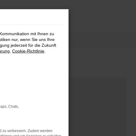
 Kommunikation mit Ihnen zu
stiken nur, wenn Sie uns Ihre
ung jederzeit für die Zukunft
ärung
,
Cookie-Richtlinie
.
Maps, Chats,
nd zu verbessern. Zudem werden