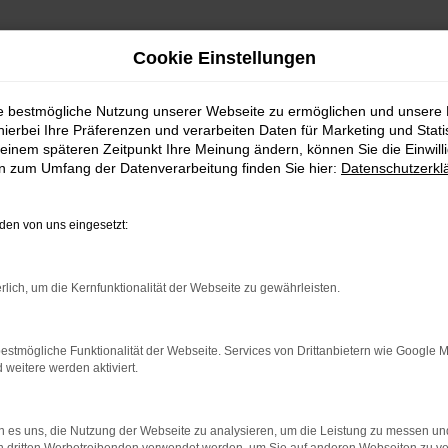
Cookie Einstellungen
ie bestmögliche Nutzung unserer Webseite zu ermöglichen und unsere
hierbei Ihre Präferenzen und verarbeiten Daten für Marketing und Stati
nstadt
einem späteren Zeitpunkt Ihre Meinung ändern, können Sie die Einwillig
en zum Umfang der Datenverarbeitung finden Sie hier:
Datenschutzerkl
einstadt
en von uns eingesetzt:
ler: Network Error
rlich, um die Kernfunktionalität der Webseite zu gewährleisten.
n ist ein Fehler aufgetreten.
estmögliche Funktionalität der Webseite. Services von Drittanbietern wie Google 
ein paar Tipps, die dir helfen können:
eitere werden aktiviert.
rüfe deine Firewall und deine Internetverbindung.
 andere Webseiten, zum Beispiel deine Suchmaschine?
 es uns, die Nutzung der Webseite zu analysieren, um die Leistung zu messen u