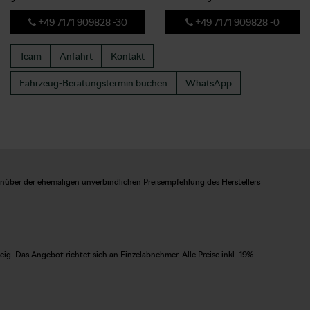
+49 7171 909828 -30
+49 7171 909828 -0
Team
Anfahrt
Kontakt
Fahrzeug-Beratungstermin
buchen
WhatsApp
enüber der ehemaligen unverbindlichen Preisempfehlung des Herstellers
. Das Angebot richtet sich an Einzelabnehmer. Alle Preise inkl. 19%