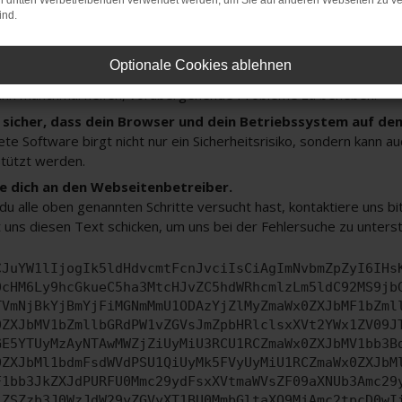
on dritten Werbetreibenden verwendet werden, um Sie auf anderen Webseiten zu ve
 deine Browsererweiterungen.
ind.
 Erweiterungen, wie Werbeblocker, können das Laden bestimmter 
n Browser oder in einem privaten Fenster?
Optionale Cookies ablehnen
e dein Gerät neu.
ann manchmal helfen, vorübergehende Probleme zu beheben.
e sicher, dass dein Browser und dein Betriebssystem auf de
ete Software birgt nicht nur ein Sicherheitsrisiko, sondern kann 
tützt werden.
 dich an den Webseitenbetreiber.
u alle oben genannten Schritte versucht hast, kontaktiere uns 
 uns diesen Text schicken, um uns bei der Fehlersuche zu unters
CJuYW1lIjogIk5ldHdvcmtFcnJvciIsCiAgImNvbmZpZyI6IHs
0cHM6Ly9hcGkueC5ha3MtcHJvZC5hdWRhcmlzLm5ldC92MS9jb
TVmNjBkYjBmYjFiMGNmMmU1ODAzYjZlMyZmaWx0ZXJbMF1bZml
0ZXJbMV1bZmllbGRdPW1vZGVsJmZpbHRlclsxXVt2YWx1ZV09J
GE5YTUyMzAyNTAwMWZjZiUyMiU3RCU1RCZmaWx0ZXJbMV1bb3B
0ZXJbMl1bdmFsdWVdPSU1QiUyMk5FVyUyMiU1RCZmaWx0ZXJbM
F1bb3JkZXJdPURFU0Mmc29ydFsxXVtmaWVsZF09aXNUb3Amc29
jZSZzb3J0WzJdW29yZGVyXT1BU0MmbGltaXQ9MjAmc2tpcD0wI