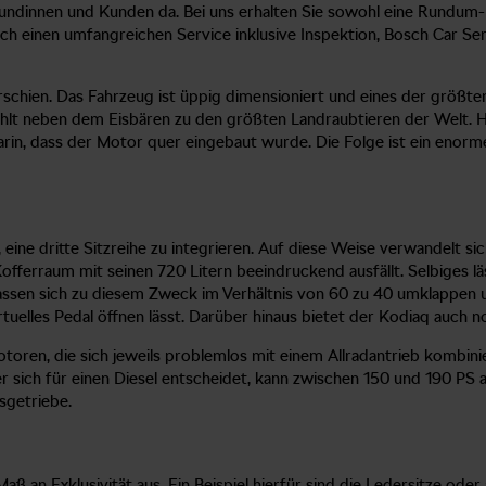
 Kundinnen und Kunden da. Bei uns erhalten Sie sowohl eine Rundum
ch einen umfangreichen Service inklusive Inspektion, Bosch Car Se
rschien. Das Fahrzeug ist üppig dimensioniert und eines der größte
 neben dem Eisbären zu den größten Landraubtieren der Welt. Hin
rin, dass der Motor quer eingebaut wurde. Die Folge ist ein eno
eine dritte Sitzreihe zu integrieren. Auf diese Weise verwandelt sich
fferraum mit seinen 720 Litern beeindruckend ausfällt. Selbiges lä
assen sich zu diesem Zweck im Verhältnis von 60 zu 40 umklappen u
rtuelles Pedal öffnen lässt. Darüber hinaus bietet der Kodiaq auch
oren, die sich jeweils problemlos mit einem Allradantrieb kombini
 sich für einen Diesel entscheidet, kann zwischen 150 und 190 PS 
sgetriebe.
 an Exklusivität aus. Ein Beispiel hierfür sind die Ledersitze ode