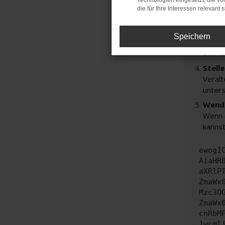
Technologien eingesetzt, die v
Prüfe
die für Ihre Interessen relevant s
Manche
andere
Speichern
Start
Das k
Stell
Veralt
unters
Wende
Wenn d
kannst
ewogI
AiaHR
aXRlP
ZmaWx
Mzc3O
ZmaWx
cnRbM
1wcml