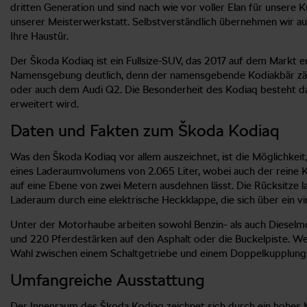
dritten Generation und sind nach wie vor voller Elan für unsere
unserer Meisterwerkstatt. Selbstverständlich übernehmen wir au
Ihre Haustür.
Der Škoda Kodiaq ist ein Fullsize-SUV, das 2017 auf dem Markt e
Namensgebung deutlich, denn der namensgebende Kodiakbär zählt
oder auch dem Audi Q2. Die Besonderheit des Kodiaq besteht da
erweitert wird.
Daten und Fakten zum Škoda Kodiaq
Was den Škoda Kodiaq vor allem auszeichnet, ist die Möglichkeit, 
eines Laderaumvolumens von 2.065 Liter, wobei auch der reine Ko
auf eine Ebene von zwei Metern ausdehnen lässt. Die Rücksitze l
Laderaum durch eine elektrische Heckklappe, die sich über ein vi
Unter der Motorhaube arbeiten sowohl Benzin- als auch Dieselmot
und 220 Pferdestärken auf den Asphalt oder die Buckelpiste. Wer
Wahl zwischen einem Schaltgetriebe und einem Doppelkupplung
Umfangreiche Ausstattung
Der Innenraum des Škoda Kodiaq zeichnet sich durch ein hohes Maß