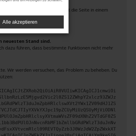
rfolgen und um Anzeigen zu schalten,
Seiten verhindern. Funktioniert die Seite in einem
Alle akzeptieren
m neuesten Stand sind.
auch dazu führen, dass bestimmte Funktionen nicht mehr
bitte. Wir werden versuchen, das Problem zu beheben. Du
tützen:
KICAgICJtZXRob2QiOiAiR0VUIiwKICAgICJ1cmwiOi
GllbnRzLzE5Mjgvd2Vic2l0ZS12ZWhpY2xlcz93ZWJz
lbGRdPWlzT3duJmZpbHRlclswXVt2YWx1ZV09dHJ1ZS
TVCJTdCJTIyYXVkYXJpc19pZCUyMiUzQSUyMjViODNl
dPUlOJmZpbHRlclsyXVtmaWVsZF09dXNhZ2VTdGF0ZS
l1bb3BdPUlOJnNvcnRbMF1bZmllbGRdPWlzT3duJnNv
ydFsxXVtvcmRlcl09REVTQyZzb3J0WzJdW2ZpZWxkXT
iwKICAgICJoZWFkZXJzIjoge30sCiAgICAiYm9keSI6