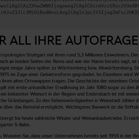
GwsCiAgICAiZXhwZWN0IjogewogICAgICAicmVzcG9uc2VUeXB
icHJvZ3Jlc3MiOiBudWxsLAogICAgInJpc2t5IjogZmFsc2UKI
R ALL IHRE AUTOFRAGE
opolregion Stuttgart mit ihren rund 5,3 Millionen Einwohnern. Der
 sich an beiden Seiten der Rems und wie der Name bereits sagt, i
ngte einige Jahre später zu Württemberg bzw. Altwürttemberg. Die 
r 1975 im Zuge einer Gebietsreform gegründet. Im Einzelnen wird
 ihren alten Ortswappen tragen. Die Geschichte der einzelnen Ortst
ilt mit erste urkundlicher Erwähnung im Jahr 1080 sogar zu den ä
je ein bekannter Weinort in der Region und Endersbach ist mit sei
liche Gründungen. Zu den Sehenswürdigkeiten in Weinstadt zählen d
ke über das Remstal ermöglicht. Wichtigstes Bauwerk ist die Stiftsk
rgt bis heute zahlreiche Winzer und Weinanbaubetriebe. Erreicht
garter S-Bahn.
ussten Sie, dass unser Unternehmen bereits seit 1959 in der Regio