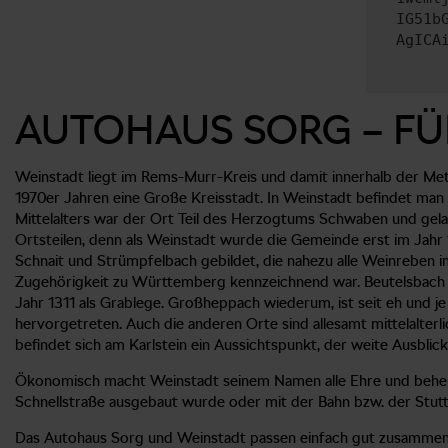
IG51b
AgICA
AUTOHAUS SORG – FÜ
Weinstadt liegt im Rems-Murr-Kreis und damit innerhalb der Metr
1970er Jahren eine Große Kreisstadt. In Weinstadt befindet man
Mittelalters war der Ort Teil des Herzogtums Schwaben und gela
Ortsteilen, denn als Weinstadt wurde die Gemeinde erst im Jah
Schnait und Strümpfelbach gebildet, die nahezu alle Weinreben in
Zugehörigkeit zu Württemberg kennzeichnend war. Beutelsbach g
Jahr 1311 als Grablege. Großheppach wiederum, ist seit eh und 
hervorgetreten. Auch die anderen Orte sind allesamt mittelalter
befindet sich am Karlstein ein Aussichtspunkt, der weite Ausblic
Ökonomisch macht Weinstadt seinem Namen alle Ehre und beherbe
Schnellstraße ausgebaut wurde oder mit der Bahn bzw. der Stutt
Das Autohaus Sorg und Weinstadt passen einfach gut zusammen. W