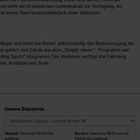
en steht ein Dreispeichen-Lederlenkrad zur Verfügung. An
l mit einem Panoramaschiebedach, einer beheizten
änger und leitet bei Bedarf selbstständig den Bremsvorgang ein.
ecke gehört und Extras aus dem „Simply clever“- Programm wie
oarding Spots“ integrieren. Des Weiteren verfügt das Fahrzeug
ve, Ambition und Style.
Unsere Standorte:
Verkauf
: heute ab 09:00 Uhr
Service
: heute bis 18:00 und ab
geöffnet
09:00 Uhr geöffnet