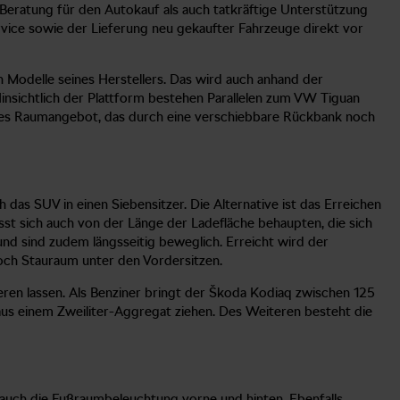
-Beratung für den Autokauf als auch tatkräftige Unterstützung
rvice sowie der Lieferung neu gekaufter Fahrzeuge direkt vor
n Modelle seines Herstellers. Das wird auch anhand der
sichtlich der Plattform bestehen Parallelen zum VW Tiguan
rmes Raumangebot, das durch eine verschiebbare Rückbank noch
 das SUV in einen Siebensitzer. Die Alternative ist das Erreichen
sst sich auch von der Länge der Ladefläche behaupten, die sich
nd sind zudem längsseitig beweglich. Erreicht wird der
 noch Stauraum unter den Vordersitzen.
eren lassen. Als Benziner bringt der Škoda Kodiaq zwischen 125
aus einem Zweiliter-Aggregat ziehen. Des Weiteren besteht die
r auch die Fußraumbeleuchtung vorne und hinten. Ebenfalls