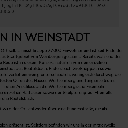
lIjogIiIKICAgIH0sCiAgICAidGltZW91dCI6IDAsCi
CB9Cn0=
N IN WEINSTADT
 Ort selbst misst knappe 27.000 Einwohner und ist seit Ende der
st das Stadtgebiet von Weinbergen gesäumt. Bereits während des
Rede ist in diesem Kontext natürlich von den einzelnen
 Weinstadt aus Beutelsbach, Endersbach Großheppach sowie
eile verlief ein wenig unterschiedlich, wenngleich durchweg die
ltesten Orten des Hauses Württemberg und fungierte bis ins
nem frühen Anschluss an die Württembergische Eisenbahn
ie einzelnen Rathäuser sowie der Skulpturenpfad. Ebenfalls
irche Beutelsbach.
 wird der Ort entweder über eine Bundesstraße, die als
n präsent ist. Seitdem befinden wir uns in der mittlerweile